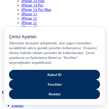
iPhone 14 Plus
iPhone 14 Pro
iPhone 14 Pro Max
iPhone 13
iPhone 12
iPhone 11
iPhone SE
Dyson Airwrap
Dyson V15
Dyson V15 Detect Submarine
Dyson Airstrait
Dyson V12
Dyson V8
Samsung Galaxy S25
Samsung Galaxy S25 Ultra
PS5 / Playstation 5
PS4 / Playstation 4
Nintendo Switch
Xbox Series S
Xbox Series X
Dil
Türkçe
English