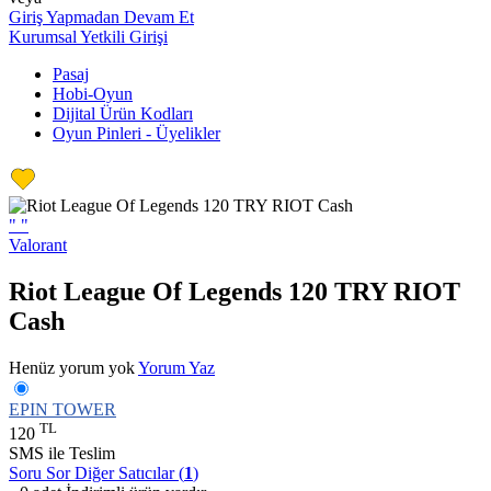
Giriş Yapmadan Devam Et
Kurumsal Yetkili Girişi
Pasaj
Hobi-Oyun
Dijital Ürün Kodları
Oyun Pinleri - Üyelikler
"
"
Valorant
Riot League Of Legends 120 TRY RIOT
Cash
Henüz yorum yok
Yorum Yaz
EPIN TOWER
TL
120
SMS ile Teslim
Soru Sor
Diğer Satıcılar (
1
)