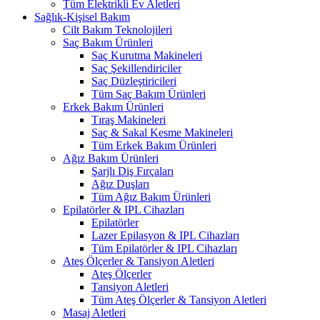
Tüm Elektrikli Ev Aletleri
Sağlık-Kişisel Bakım
Cilt Bakım Teknolojileri
Saç Bakım Ürünleri
Saç Kurutma Makineleri
Saç Şekillendiriciler
Saç Düzleştiricileri
Tüm Saç Bakım Ürünleri
Erkek Bakım Ürünleri
Tıraş Makineleri
Saç & Sakal Kesme Makineleri
Tüm Erkek Bakım Ürünleri
Ağız Bakım Ürünleri
Şarjlı Diş Fırçaları
Ağız Duşları
Tüm Ağız Bakım Ürünleri
Epilatörler & IPL Cihazları
Epilatörler
Lazer Epilasyon & IPL Cihazları
Tüm Epilatörler & IPL Cihazları
Ateş Ölçerler & Tansiyon Aletleri
Ateş Ölçerler
Tansiyon Aletleri
Tüm Ateş Ölçerler & Tansiyon Aletleri
Masaj Aletleri