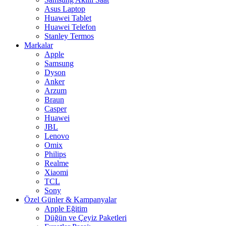
Asus Laptop
Huawei Tablet
Huawei Telefon
Stanley Termos
Markalar
Apple
Samsung
Dyson
Anker
Arzum
Braun
Casper
Huawei
JBL
Lenovo
Omix
Philips
Realme
Xiaomi
TCL
Sony
Özel Günler & Kampanyalar
Apple Eğitim
Düğün ve Çeyiz Paketleri