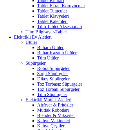
Tablet Kılıfları
Tablet Ekran Koruyucular
Tablet Tutucular
Tablet Klavyeleri
Tablet Kalemleri
Tüm Tablet Aksesuarları
Tüm Bilgisayar-Tablet
Elektrikli Ev Aletleri
Ütüler
Buharlı Ütüler
Buhar Kazanlı Ütüler
Tüm Ütüler
Süpürgeler
Robot Süpürgeler
Şarjlı Süpürgeler
Dikey Süpürgeler
Toz Torbasız Süpürgeler
Toz Torbalı Süpürgeler
Tüm Süpürgeler
Elektrikli Mutfak Aletleri
Airfryer & Fritözler
Mutfak Robotları
Blender & Mikserler
Kahve Makineleri
Kahve Çeşitleri