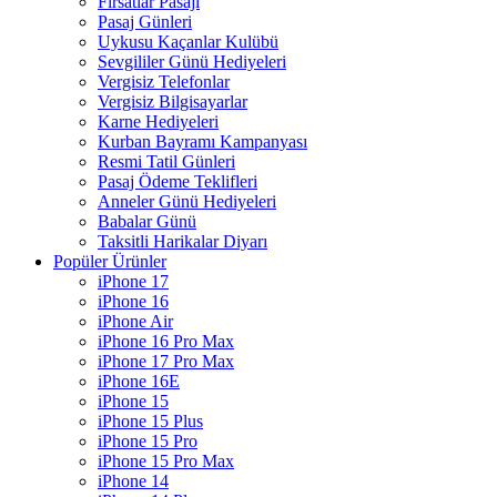
Fırsatlar Pasajı
Pasaj Günleri
Uykusu Kaçanlar Kulübü
Sevgililer Günü Hediyeleri
Vergisiz Telefonlar
Vergisiz Bilgisayarlar
Karne Hediyeleri
Kurban Bayramı Kampanyası
Resmi Tatil Günleri
Pasaj Ödeme Teklifleri
Anneler Günü Hediyeleri
Babalar Günü
Taksitli Harikalar Diyarı
Popüler Ürünler
iPhone 17
iPhone 16
iPhone Air
iPhone 16 Pro Max
iPhone 17 Pro Max
iPhone 16E
iPhone 15
iPhone 15 Plus
iPhone 15 Pro
iPhone 15 Pro Max
iPhone 14