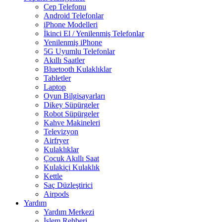
Cep Telefonu
Android Telefonlar
iPhone Modelleri
İkinci El / Yenilenmiş Telefonlar
Yenilenmiş iPhone
5G Uyumlu Telefonlar
Akıllı Saatler
Bluetooth Kulaklıklar
Tabletler
Laptop
Oyun Bilgisayarları
Dikey Süpürgeler
Robot Süpürgeler
Kahve Makineleri
Televizyon
Airfryer
Kulaklıklar
Çocuk Akıllı Saat
Kulakiçi Kulaklık
Kettle
Saç Düzleştirici
Airpods
Yardım
Yardım Merkezi
İşlem Rehberi