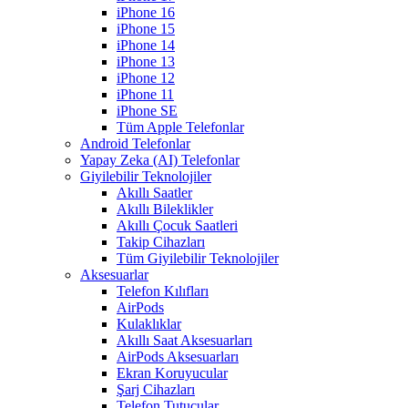
iPhone 16
iPhone 15
iPhone 14
iPhone 13
iPhone 12
iPhone 11
iPhone SE
Tüm Apple Telefonlar
Android Telefonlar
Yapay Zeka (AI) Telefonlar
Giyilebilir Teknolojiler
Akıllı Saatler
Akıllı Bileklikler
Akıllı Çocuk Saatleri
Takip Cihazları
Tüm Giyilebilir Teknolojiler
Aksesuarlar
Telefon Kılıfları
AirPods
Kulaklıklar
Akıllı Saat Aksesuarları
AirPods Aksesuarları
Ekran Koruyucular
Şarj Cihazları
Telefon Tutucular