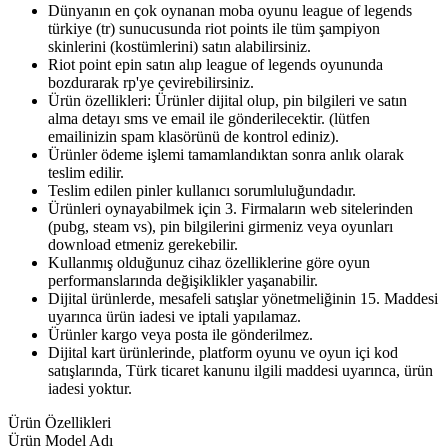
Dünyanın en çok oynanan moba oyunu league of legends
türkiye (tr) sunucusunda riot points ile tüm şampiyon
skinlerini (kostümlerini) satın alabilirsiniz.
Riot point epin satın alıp league of legends oyununda
bozdurarak rp'ye çevirebilirsiniz.
Ürün özellikleri: Ürünler dijital olup, pin bilgileri ve satın
alma detayı sms ve email ile gönderilecektir. (lütfen
emailinizin spam klasörünü de kontrol ediniz).
Ürünler ödeme işlemi tamamlandıktan sonra anlık olarak
teslim edilir.
Teslim edilen pinler kullanıcı sorumluluğundadır.
Ürünleri oynayabilmek için 3. Firmaların web sitelerinden
(pubg, steam vs), pin bilgilerini girmeniz veya oyunları
download etmeniz gerekebilir.
Kullanmış olduğunuz cihaz özelliklerine göre oyun
performanslarında değişiklikler yaşanabilir.
Dijital ürünlerde, mesafeli satışlar yönetmeliğinin 15. Maddesi
uyarınca ürün iadesi ve iptali yapılamaz.
Ürünler kargo veya posta ile gönderilmez.
Dijital kart ürünlerinde, platform oyunu ve oyun içi kod
satışlarında, Türk ticaret kanunu ilgili maddesi uyarınca, ürün
iadesi yoktur.
Ürün Özellikleri
Ürün Model Adı