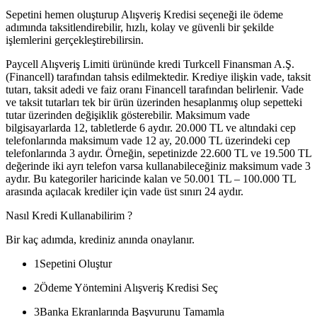
Sepetini hemen oluşturup Alışveriş Kredisi seçeneği ile ödeme
adımında taksitlendirebilir, hızlı, kolay ve güvenli bir şekilde
işlemlerini gerçekleştirebilirsin.
Paycell Alışveriş Limiti ürününde kredi Turkcell Finansman A.Ş.
(Financell) tarafından tahsis edilmektedir. Krediye ilişkin vade, taksit
tutarı, taksit adedi ve faiz oranı Financell tarafından belirlenir. Vade
ve taksit tutarları tek bir ürün üzerinden hesaplanmış olup sepetteki
tutar üzerinden değişiklik gösterebilir. Maksimum vade
bilgisayarlarda 12, tabletlerde 6 aydır. 20.000 TL ve altındaki cep
telefonlarında maksimum vade 12 ay, 20.000 TL üzerindeki cep
telefonlarında 3 aydır. Örneğin, sepetinizde 22.600 TL ve 19.500 TL
değerinde iki ayrı telefon varsa kullanabileceğiniz maksimum vade 3
aydır. Bu kategoriler haricinde kalan ve 50.001 TL – 100.000 TL
arasında açılacak krediler için vade üst sınırı 24 aydır.
Nasıl Kredi Kullanabilirim ?
Bir kaç adımda, krediniz anında onaylanır.
1
Sepetini Oluştur
2
Ödeme Yöntemini Alışveriş Kredisi Seç
3
Banka Ekranlarında Başvurunu Tamamla