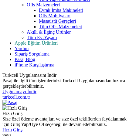
Ofis Malzemeleri
Evrak İmha Makineleri
Ofis Mobilyaları
Masaüstü Gereçleri
Tüm Ofis Malzemeleri
Akıllı & İlginç Ürünler
Tüm Ev-Yaşam
Apple Eğitim Ürünleri
Yardım
Sipariş Sorgulama
Pasaj Blog
iPhone Karşılaştırma
Turkcell Uygulamasını İndir
Pasaj ile ilgili tüm işlemlerinizi Turkcell Uygulamasından hızlıca
gerçekleştirebilirsiniz.
Uygulamayı İndir
turkcell.com.tr
Hızlı Giriş
Size özel ödeme avantajları ve size özel tekliflerden faydalanmak
için Giriş Yap/Üye Ol seçeneği ile devam edebilirsiniz.
Hızlı Giriş
veya