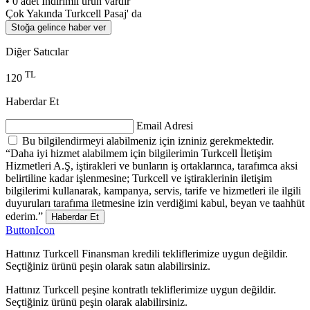
• 0 adet İndirimli ürün vardır
Çok Yakında Turkcell Pasaj' da
Stoğa gelince haber ver
Diğer Satıcılar
TL
120
Haberdar Et
Email Adresi
Bu bilgilendirmeyi alabilmeniz için izniniz gerekmektedir.
“Daha iyi hizmet alabilmem için bilgilerimin Turkcell İletişim
Hizmetleri A.Ş, iştirakleri ve bunların iş ortaklarınca, tarafımca aksi
belirtiline kadar işlenmesine; Turkcell ve iştiraklerinin iletişim
bilgilerimi kullanarak, kampanya, servis, tarife ve hizmetleri ile ilgili
duyuruları tarafıma iletmesine izin verdiğimi kabul, beyan ve taahhüt
ederim.”
Haberdar Et
ButtonIcon
Hattınız Turkcell Finansman kredili tekliflerimize uygun değildir.
Seçtiğiniz ürünü peşin olarak satın alabilirsiniz.
Hattınız Turkcell peşine kontratlı tekliflerimize uygun değildir.
Seçtiğiniz ürünü peşin olarak alabilirsiniz.