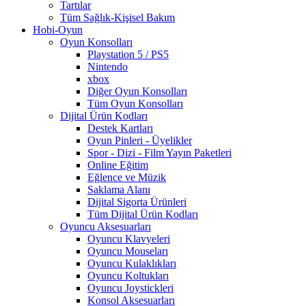
Tartılar
Tüm Sağlık-Kişisel Bakım
Hobi-Oyun
Oyun Konsolları
Playstation 5 / PS5
Nintendo
xbox
Diğer Oyun Konsolları
Tüm Oyun Konsolları
Dijital Ürün Kodları
Destek Kartları
Oyun Pinleri - Üyelikler
Spor - Dizi - Film Yayın Paketleri
Online Eğitim
Eğlence ve Müzik
Saklama Alanı
Dijital Sigorta Ürünleri
Tüm Dijital Ürün Kodları
Oyuncu Aksesuarları
Oyuncu Klavyeleri
Oyuncu Mouseları
Oyuncu Kulaklıkları
Oyuncu Koltukları
Oyuncu Joystickleri
Konsol Aksesuarları