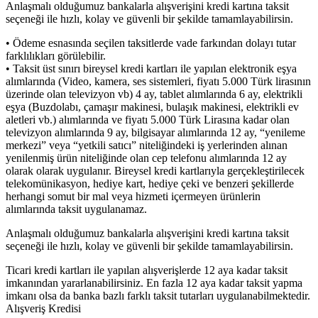
Anlaşmalı olduğumuz bankalarla alışverişini kredi kartına taksit
seçeneği ile hızlı, kolay ve güvenli bir şekilde tamamlayabilirsin.
• Ödeme esnasında seçilen taksitlerde vade farkından dolayı tutar
farklılıkları görülebilir.
• Taksit üst sınırı bireysel kredi kartları ile yapılan elektronik eşya
alımlarında (Video, kamera, ses sistemleri, fiyatı 5.000 Türk lirasının
üzerinde olan televizyon vb) 4 ay, tablet alımlarında 6 ay, elektrikli
eşya (Buzdolabı, çamaşır makinesi, bulaşık makinesi, elektrikli ev
aletleri vb.) alımlarında ve fiyatı 5.000 Türk Lirasına kadar olan
televizyon alımlarında 9 ay, bilgisayar alımlarında 12 ay, “yenileme
merkezi” veya “yetkili satıcı” niteliğindeki iş yerlerinden alınan
yenilenmiş ürün niteliğinde olan cep telefonu alımlarında 12 ay
olarak olarak uygulanır. Bireysel kredi kartlarıyla gerçekleştirilecek
telekomünikasyon, hediye kart, hediye çeki ve benzeri şekillerde
herhangi somut bir mal veya hizmeti içermeyen ürünlerin
alımlarında taksit uygulanamaz.
Anlaşmalı olduğumuz bankalarla alışverişini kredi kartına taksit
seçeneği ile hızlı, kolay ve güvenli bir şekilde tamamlayabilirsin.
Ticari kredi kartları ile yapılan alışverişlerde 12 aya kadar taksit
imkanından yararlanabilirsiniz. En fazla 12 aya kadar taksit yapma
imkanı olsa da banka bazlı farklı taksit tutarları uygulanabilmektedir.
Alışveriş Kredisi