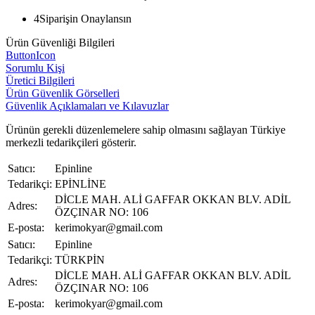
4
Siparişin Onaylansın
Ürün Güvenliği Bilgileri
ButtonIcon
Sorumlu Kişi
Üretici Bilgileri
Ürün Güvenlik Görselleri
Güvenlik Açıklamaları ve Kılavuzlar
Ürünün gerekli düzenlemelere sahip olmasını sağlayan Türkiye
merkezli tedarikçileri gösterir.
Satıcı:
Epinline
Tedarikçi:
EPİNLİNE
DİCLE MAH. ALİ GAFFAR OKKAN BLV. ADİL
Adres:
ÖZÇINAR NO: 106
E-posta:
kerimokyar@gmail.com
Satıcı:
Epinline
Tedarikçi:
TÜRKPİN
DİCLE MAH. ALİ GAFFAR OKKAN BLV. ADİL
Adres:
ÖZÇINAR NO: 106
E-posta:
kerimokyar@gmail.com