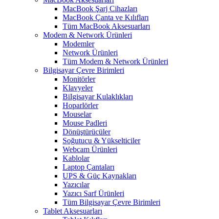
MacBook Şarj Cihazları
MacBook Çanta ve Kılıfları
Tüm MacBook Aksesuarları
Modem & Network Ürünleri
Modemler
Network Ürünleri
Tüm Modem & Network Ürünleri
Bilgisayar Çevre Birimleri
Monitörler
Klavyeler
BiIgisayar Kulaklıkları
Hoparlörler
Mouselar
Mouse Padleri
Dönüştürücüler
Soğutucu & Yükselticiler
Webcam Ürünleri
Kablolar
Laptop Çantaları
UPS & Güç Kaynakları
Yazıcılar
Yazıcı Sarf Ürünleri
Tüm Bilgisayar Çevre Birimleri
Tablet Aksesuarları