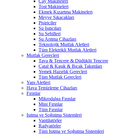
Çay Makineleri
Tost Makineleri
Ekmek Kızartma Makineleri
Meyve Sıkacakları
Pişiriciler
Su Isıtıcıları
Su Sebilleri
Su Arıtma Cihazları
Teknolojik Mutfak Aletleri
Tüm Elektrikli Mutfak Aletleri
Mutfak Gereçleri
Tava & Tencere & Düdüklü Tencere
Çatal & Kaşık & Bıçak Takımları
Yemek Hazırlık Gereçleri
Tüm Mutfak Gereçleri
Yapı Aletleri
Hava Temizleme Cihazları
Fırınlar
Mikrodalga Fırınlar
Mini Fırınlar
Tüm Fırınlar
Isıtma ve Soğutma Sistemleri
Vantilatörler
Radyatörler
Tüm Isıtma ve Soğutma Sistemleri