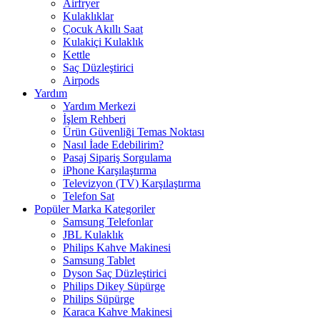
Airfryer
Kulaklıklar
Çocuk Akıllı Saat
Kulakiçi Kulaklık
Kettle
Saç Düzleştirici
Airpods
Yardım
Yardım Merkezi
İşlem Rehberi
Ürün Güvenliği Temas Noktası
Nasıl İade Edebilirim?
Pasaj Sipariş Sorgulama
iPhone Karşılaştırma
Televizyon (TV) Karşılaştırma
Telefon Sat
Popüler Marka Kategoriler
Samsung Telefonlar
JBL Kulaklık
Philips Kahve Makinesi
Samsung Tablet
Dyson Saç Düzleştirici
Philips Dikey Süpürge
Philips Süpürge
Karaca Kahve Makinesi