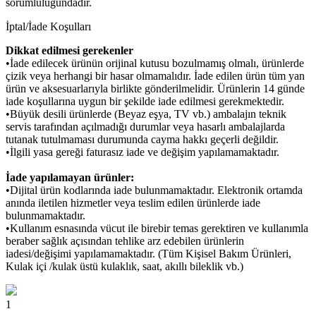
sorumluluğundadır.
İptal/İade Koşulları
Dikkat edilmesi gerekenler
•İade edilecek ürünün orijinal kutusu bozulmamış olmalı, ürünlerde
çizik veya herhangi bir hasar olmamalıdır. İade edilen ürün tüm yan
ürün ve aksesuarlarıyla birlikte gönderilmelidir. Ürünlerin 14 günde
iade koşullarına uygun bir şekilde iade edilmesi gerekmektedir.
•Büyük desili ürünlerde (Beyaz eşya, TV vb.) ambalajın teknik
servis tarafından açılmadığı durumlar veya hasarlı ambalajlarda
tutanak tutulmaması durumunda cayma hakkı geçerli değildir.
•İlgili yasa gereği faturasız iade ve değişim yapılamamaktadır.
İade yapılamayan ürünler:
•Dijital ürün kodlarında iade bulunmamaktadır. Elektronik ortamda
anında iletilen hizmetler veya teslim edilen ürünlerde iade
bulunmamaktadır.
•Kullanım esnasında vücut ile birebir temas gerektiren ve kullanımla
beraber sağlık açısından tehlike arz edebilen ürünlerin
iadesi/değişimi yapılamamaktadır. (Tüm Kişisel Bakım Ürünleri,
Kulak içi /kulak üstü kulaklık, saat, akıllı bileklik vb.)
1