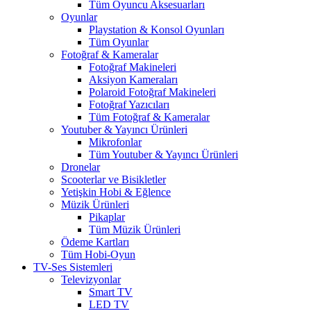
Tüm Oyuncu Aksesuarları
Oyunlar
Playstation & Konsol Oyunları
Tüm Oyunlar
Fotoğraf & Kameralar
Fotoğraf Makineleri
Aksiyon Kameraları
Polaroid Fotoğraf Makineleri
Fotoğraf Yazıcıları
Tüm Fotoğraf & Kameralar
Youtuber & Yayıncı Ürünleri
Mikrofonlar
Tüm Youtuber & Yayıncı Ürünleri
Dronelar
Scooterlar ve Bisikletler
Yetişkin Hobi & Eğlence
Müzik Ürünleri
Pikaplar
Tüm Müzik Ürünleri
Ödeme Kartları
Tüm Hobi-Oyun
TV-Ses Sistemleri
Televizyonlar
Smart TV
LED TV