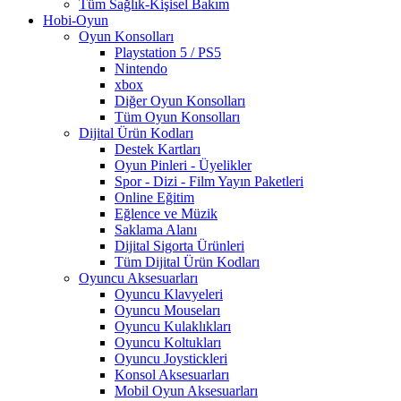
Tüm Sağlık-Kişisel Bakım
Hobi-Oyun
Oyun Konsolları
Playstation 5 / PS5
Nintendo
xbox
Diğer Oyun Konsolları
Tüm Oyun Konsolları
Dijital Ürün Kodları
Destek Kartları
Oyun Pinleri - Üyelikler
Spor - Dizi - Film Yayın Paketleri
Online Eğitim
Eğlence ve Müzik
Saklama Alanı
Dijital Sigorta Ürünleri
Tüm Dijital Ürün Kodları
Oyuncu Aksesuarları
Oyuncu Klavyeleri
Oyuncu Mouseları
Oyuncu Kulaklıkları
Oyuncu Koltukları
Oyuncu Joystickleri
Konsol Aksesuarları
Mobil Oyun Aksesuarları