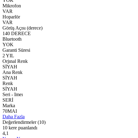
YOK
Mikrofon
VAR
Hoparlör
VAR
Görüş Açısı (derece)
140 DERECE
Bluetooth
YOK
Garanti Süresi
2 YIL
Orjınal Renk
SİYAH
Ana Renk
SİYAH
Renk
SİYAH
Seri - Imeı
SERİ
Marka
70MAI
Daha Fazla
Değerlendirmeler
(10)
10 kere puanlandı
4,1