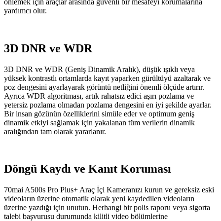
önlemek için araçlar arasında güvenli bir mesafeyi korumalarına
yardımcı olur.
3D DNR ve WDR
3D DNR ve WDR (Geniş Dinamik Aralık), düşük ışıklı veya
yüksek kontrastlı ortamlarda kayıt yaparken gürültüyü azaltarak ve
poz dengesini ayarlayarak görüntü netliğini önemli ölçüde artırır.
Ayrıca WDR algoritması, artık rahatsız edici aşırı pozlama ve
yetersiz pozlama olmadan pozlama dengesini en iyi şekilde ayarlar.
Bir insan gözünün özelliklerini simüle eder ve optimum geniş
dinamik etkiyi sağlamak için yakalanan tüm verilerin dinamik
aralığından tam olarak yararlanır.
Döngü Kaydı ve Kanıt Koruması
70mai A500s Pro Plus+ Araç İçi Kameranızı kurun ve gereksiz eski
videoların üzerine otomatik olarak yeni kaydedilen videoların
üzerine yazdığı için unutun. Herhangi bir polis raporu veya sigorta
talebi başvurusu durumunda kilitli video bölümlerine