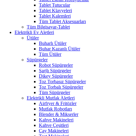
Tablet Tutucular
Tablet Klavyeleri
Tablet Kalemleri
Tüm Tablet Aksesuarları
Tüm Bilgisayar-Tablet
Elektrikli Ev Aletleri
Ütüler
Buharlı Ütüler
Buhar Kazanlı Ütüler
Tüm Ütüler
Süpürgeler
Robot Süpürgeler
Şarjlı Süpürgeler
Dikey Süpürgeler
Toz Torbasız Süpürgeler
Toz Torbalı Süpürgeler
Tüm Süpürgeler
Elektrikli Mutfak Aletleri
Airfryer & Fritözler
Mutfak Robotları
Blender & Mikserler
Kahve Makineleri
Kahve Çeşitleri
Çay Makineleri