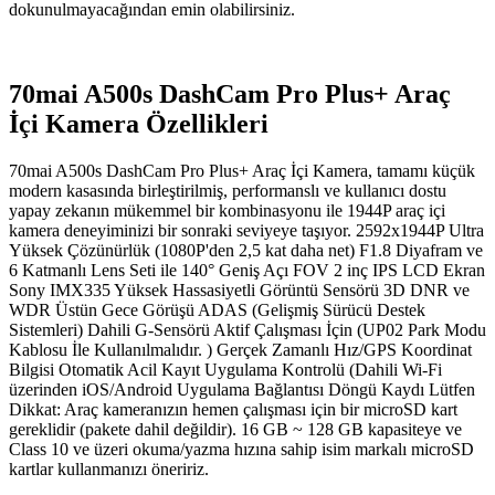
dokunulmayacağından emin olabilirsiniz.
70mai A500s DashCam Pro Plus+ Araç
İçi Kamera Özellikleri
70mai A500s DashCam Pro Plus+ Araç İçi Kamera, tamamı küçük
modern kasasında birleştirilmiş, performanslı ve kullanıcı dostu
yapay zekanın mükemmel bir kombinasyonu ile 1944P araç içi
kamera deneyiminizi bir sonraki seviyeye taşıyor. 2592x1944P Ultra
Yüksek Çözünürlük (1080P'den 2,5 kat daha net) F1.8 Diyafram ve
6 Katmanlı Lens Seti ile 140° Geniş Açı FOV 2 inç IPS LCD Ekran
Sony IMX335 Yüksek Hassasiyetli Görüntü Sensörü 3D DNR ve
WDR Üstün Gece Görüşü ADAS (Gelişmiş Sürücü Destek
Sistemleri) Dahili G-Sensörü Aktif Çalışması İçin (UP02 Park Modu
Kablosu İle Kullanılmalıdır. ) Gerçek Zamanlı Hız/GPS Koordinat
Bilgisi Otomatik Acil Kayıt Uygulama Kontrolü (Dahili Wi-Fi
üzerinden iOS/Android Uygulama Bağlantısı Döngü Kaydı Lütfen
Dikkat: Araç kameranızın hemen çalışması için bir microSD kart
gereklidir (pakete dahil değildir). 16 GB ~ 128 GB kapasiteye ve
Class 10 ve üzeri okuma/yazma hızına sahip isim markalı microSD
kartlar kullanmanızı öneririz.