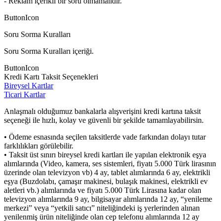
- Reklam içerikli bir soru olmamalıdır.
ButtonIcon
Soru Sorma Kuralları
Soru Sorma Kuralları içeriği.
ButtonIcon
Kredi Kartı Taksit Seçenekleri
Bireysel Kartlar
Ticari Kartlar
Anlaşmalı olduğumuz bankalarla alışverişini kredi kartına taksit
seçeneği ile hızlı, kolay ve güvenli bir şekilde tamamlayabilirsin.
• Ödeme esnasında seçilen taksitlerde vade farkından dolayı tutar
farklılıkları görülebilir.
• Taksit üst sınırı bireysel kredi kartları ile yapılan elektronik eşya
alımlarında (Video, kamera, ses sistemleri, fiyatı 5.000 Türk lirasının
üzerinde olan televizyon vb) 4 ay, tablet alımlarında 6 ay, elektrikli
eşya (Buzdolabı, çamaşır makinesi, bulaşık makinesi, elektrikli ev
aletleri vb.) alımlarında ve fiyatı 5.000 Türk Lirasına kadar olan
televizyon alımlarında 9 ay, bilgisayar alımlarında 12 ay, “yenileme
merkezi” veya “yetkili satıcı” niteliğindeki iş yerlerinden alınan
yenilenmiş ürün niteliğinde olan cep telefonu alımlarında 12 ay