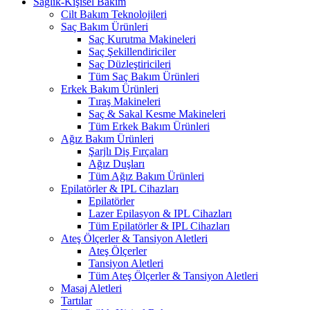
Sağlık-Kişisel Bakım
Cilt Bakım Teknolojileri
Saç Bakım Ürünleri
Saç Kurutma Makineleri
Saç Şekillendiriciler
Saç Düzleştiricileri
Tüm Saç Bakım Ürünleri
Erkek Bakım Ürünleri
Tıraş Makineleri
Saç & Sakal Kesme Makineleri
Tüm Erkek Bakım Ürünleri
Ağız Bakım Ürünleri
Şarjlı Diş Fırçaları
Ağız Duşları
Tüm Ağız Bakım Ürünleri
Epilatörler & IPL Cihazları
Epilatörler
Lazer Epilasyon & IPL Cihazları
Tüm Epilatörler & IPL Cihazları
Ateş Ölçerler & Tansiyon Aletleri
Ateş Ölçerler
Tansiyon Aletleri
Tüm Ateş Ölçerler & Tansiyon Aletleri
Masaj Aletleri
Tartılar