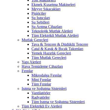
Tost Makineleri
Ekmek Kızartma Makineleri
Meyve Sıkacakları
Pişiriciler
Su Isıtıcıları
Su Sebilleri
Su Arıtma Cihazları
Teknolojik Mutfak Aletleri
Tüm Elektrikli Mutfak Aletleri
Mutfak Gereçleri
Tava & Tencere & Düdüklü Tencere
Çatal & Kaşık & Bıçak Takımları
Yemek Hazırlık Gereçleri
Tüm Mutfak Gereçleri
Yapı Aletleri
Hava Temizleme Cihazları
Fırınlar
Mikrodalga Fırınlar
Mini Fırınlar
Tüm Fırınlar
Isıtma ve Soğutma Sistemleri
Vantilatörler
Radyatörler
Tüm Isıtma ve Soğutma Sistemleri
Tüm Elektrikli Ev Aletleri