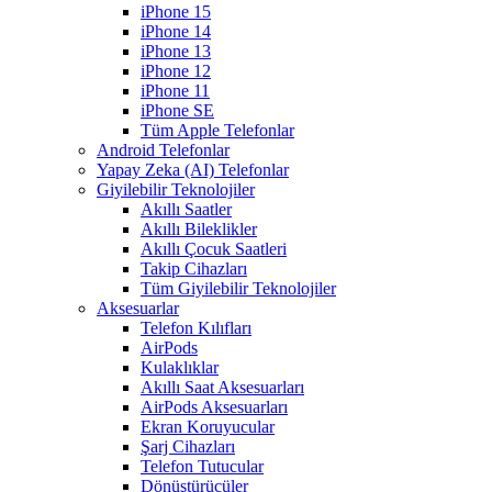
iPhone 15
iPhone 14
iPhone 13
iPhone 12
iPhone 11
iPhone SE
Tüm Apple Telefonlar
Android Telefonlar
Yapay Zeka (AI) Telefonlar
Giyilebilir Teknolojiler
Akıllı Saatler
Akıllı Bileklikler
Akıllı Çocuk Saatleri
Takip Cihazları
Tüm Giyilebilir Teknolojiler
Aksesuarlar
Telefon Kılıfları
AirPods
Kulaklıklar
Akıllı Saat Aksesuarları
AirPods Aksesuarları
Ekran Koruyucular
Şarj Cihazları
Telefon Tutucular
Dönüştürücüler