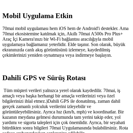
Mobil Uygulama Etkin
70mai mobil uygulaması hem iOS hem de Android'i destekler. Ama
70mai ekosistemine katılmak için, Akıllı 70mai A500s Pro Plus+
Araç İçi Kamera'ınızı bir Wi-Fi bağlantısı aracılığıyla mobil
uygulamaya bağlamanız yeterlidir. Elde taşınır. Son olarak, büyük
ekranınızda canlı akış görüntüsünü izlemeye, kaydedilmiş
çekimlerinizi yeniden oynatmaya veya indirmeye başlayın.
Dahili GPS ve Sürüş Rotası
Tüm müşteri verileri yalnızca yerel olarak kaydedilir. 70mai, iş
amaçlı veya başka herhangi bir amaçla verilerinizi veya özel
bilgilerinizi ihlal etmez.)Dahili GPS ile donatılmış, zaman dahil
gerçek zamanlı yolculuk verilerini izleyebilir ve
görüntüleyebilirsiniz. Ayrıca hız (km/h, mph) ve koordinatlar. Bir
kazanın meydana gelmesi durumunda tam yerini takip eder, yol
yardımı ve sigorta talepleri için çok önemlidir. Ayrıca, bir seyahati
bitirdikten sonra bilgileri 70mai Uygulamasında bulabilirsiniz. Rota