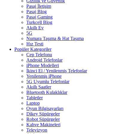
Gizlilik ve Güvenlik
Pasaj İletişim
Pasaj Blog
Pasaj Gaming
Turkcell Blog
Akıllı Ev
5G
Numara Taşıma & Hat Taşıma
Hız Testi
Popüler Kategoriler
Cep Telefonu
Android Telefonlar
iPhone Modelleri
İkinci El / Yenilenmiş Telefonlar
Yenilenmiş iPhone
5G Uyumlu Telefonlar
Akıllı Saatler
Bluetooth Kulaklıklar
Tabletler
Laptop
Oyun Bilgisayarları
Dikey Süpürgeler
Robot Süpürgeler
Kahve Makineleri
Televizyon