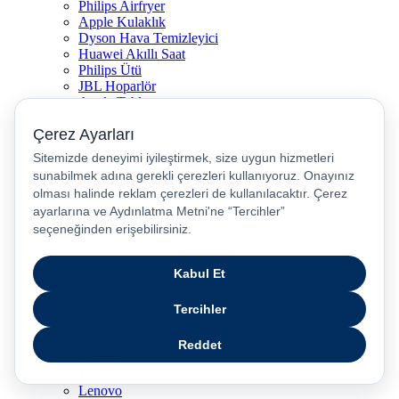
Philips Airfryer
Apple Kulaklık
Dyson Hava Temizleyici
Huawei Akıllı Saat
Philips Ütü
JBL Hoparlör
Apple Tablet
Xiaomi Telefon
Xiaomi Akıllı Saat
Samsung Akıllı Saat
Asus Laptop
Huawei Tablet
Huawei Telefon
Stanley Termos
Markalar
Apple
Samsung
Dyson
Anker
Arzum
Braun
Casper
Huawei
JBL
Lenovo