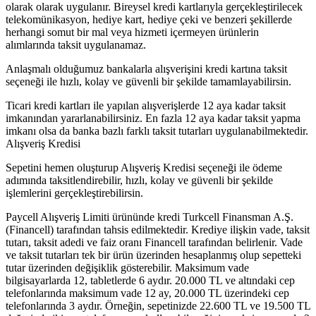
olarak olarak uygulanır. Bireysel kredi kartlarıyla gerçekleştirilecek
telekomünikasyon, hediye kart, hediye çeki ve benzeri şekillerde
herhangi somut bir mal veya hizmeti içermeyen ürünlerin
alımlarında taksit uygulanamaz.
Anlaşmalı olduğumuz bankalarla alışverişini kredi kartına taksit
seçeneği ile hızlı, kolay ve güvenli bir şekilde tamamlayabilirsin.
Ticari kredi kartları ile yapılan alışverişlerde 12 aya kadar taksit
imkanından yararlanabilirsiniz. En fazla 12 aya kadar taksit yapma
imkanı olsa da banka bazlı farklı taksit tutarları uygulanabilmektedir.
Alışveriş Kredisi
Sepetini hemen oluşturup Alışveriş Kredisi seçeneği ile ödeme
adımında taksitlendirebilir, hızlı, kolay ve güvenli bir şekilde
işlemlerini gerçekleştirebilirsin.
Paycell Alışveriş Limiti ürününde kredi Turkcell Finansman A.Ş.
(Financell) tarafından tahsis edilmektedir. Krediye ilişkin vade, taksit
tutarı, taksit adedi ve faiz oranı Financell tarafından belirlenir. Vade
ve taksit tutarları tek bir ürün üzerinden hesaplanmış olup sepetteki
tutar üzerinden değişiklik gösterebilir. Maksimum vade
bilgisayarlarda 12, tabletlerde 6 aydır. 20.000 TL ve altındaki cep
telefonlarında maksimum vade 12 ay, 20.000 TL üzerindeki cep
telefonlarında 3 aydır. Örneğin, sepetinizde 22.600 TL ve 19.500 TL