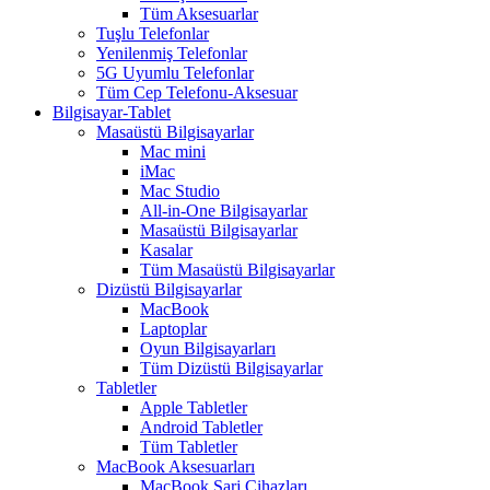
Tüm Aksesuarlar
Tuşlu Telefonlar
Yenilenmiş Telefonlar
5G Uyumlu Telefonlar
Tüm Cep Telefonu-Aksesuar
Bilgisayar-Tablet
Masaüstü Bilgisayarlar
Mac mini
iMac
Mac Studio
All-in-One Bilgisayarlar
Masaüstü Bilgisayarlar
Kasalar
Tüm Masaüstü Bilgisayarlar
Dizüstü Bilgisayarlar
MacBook
Laptoplar
Oyun Bilgisayarları
Tüm Dizüstü Bilgisayarlar
Tabletler
Apple Tabletler
Android Tabletler
Tüm Tabletler
MacBook Aksesuarları
MacBook Şarj Cihazları