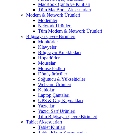
MacBook Çanta ve Kılıfları
Tüm MacBook Aksesuarları
Modem & Network Ürünleri
Modemler
Network Ürünleri
Tüm Modem & Network Ürünleri
Bilgisayar Çevre Birimleri
Monitörler
Klavyeler
BiIgisayar Kulaklıkları
Hoparlörler
Mouselar
Mouse Padleri
Dönüştürücüler
Soğutucu & Yükselticiler
Webcam Ürünleri
Kablolar
Laptop Çantaları
UPS & Güç Kaynakları
Yazıcılar
Yazıcı Sarf Ürünleri
Tüm Bilgisayar Çevre Birimleri
Tablet Aksesuarları
Tablet Kılıfları
Tablet Ekran Koruyucular