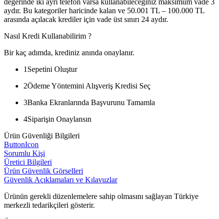
değerinde iki ayrı telefon varsa kullanabileceğiniz maksimum vade 3
aydır. Bu kategoriler haricinde kalan ve 50.001 TL – 100.000 TL
arasında açılacak krediler için vade üst sınırı 24 aydır.
Nasıl Kredi Kullanabilirim ?
Bir kaç adımda, krediniz anında onaylanır.
1
Sepetini Oluştur
2
Ödeme Yöntemini Alışveriş Kredisi Seç
3
Banka Ekranlarında Başvurunu Tamamla
4
Siparişin Onaylansın
Ürün Güvenliği Bilgileri
ButtonIcon
Sorumlu Kişi
Üretici Bilgileri
Ürün Güvenlik Görselleri
Güvenlik Açıklamaları ve Kılavuzlar
Ürünün gerekli düzenlemelere sahip olmasını sağlayan Türkiye
merkezli tedarikçileri gösterir.