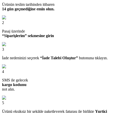
Ürünün teslim tarihinden itibaren
14 gün geçmediğine emin olun.
2
Pasaj üzerinde
“Siparişlerim” sekmesine girin
3
İade nedeninizi seçerek
“İade Talebi OIuştur”
butonuna tıklayın.
4
SMS ile gelecek
kargo kodunu
not alın.
5
Ürünü eksiksiz bir şekilde paketleyerek faturası ile birlikte
Yurtiçi