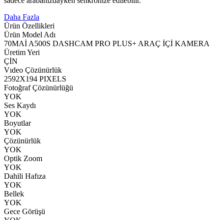
sadece arabanızdayken senkronize edilebilir.
Daha Fazla
Ürün Özellikleri
Ürün Model Adı
70MAİ A500S DASHCAM PRO PLUS+ ARAÇ İÇİ KAMERA
Üretim Yeri
ÇİN
Vıdeo Çözünürlük
2592X194 PIXELS
Fotoğraf Çözünürlüğü
YOK
Ses Kaydı
YOK
Boyutlar
YOK
Çözünürlük
YOK
Optik Zoom
YOK
Dahili Hafıza
YOK
Bellek
YOK
Gece Görüşü