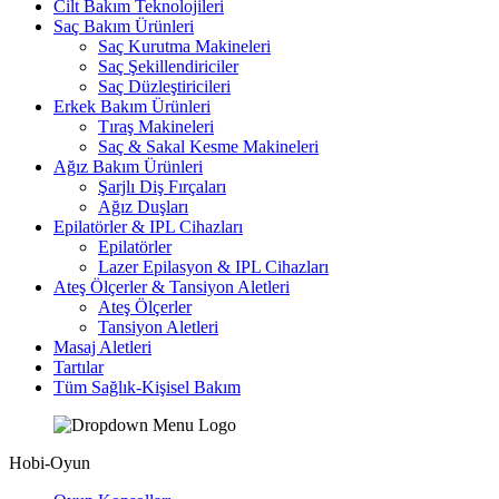
Cilt Bakım Teknolojileri
Saç Bakım Ürünleri
Saç Kurutma Makineleri
Saç Şekillendiriciler
Saç Düzleştiricileri
Erkek Bakım Ürünleri
Tıraş Makineleri
Saç & Sakal Kesme Makineleri
Ağız Bakım Ürünleri
Şarjlı Diş Fırçaları
Ağız Duşları
Epilatörler & IPL Cihazları
Epilatörler
Lazer Epilasyon & IPL Cihazları
Ateş Ölçerler & Tansiyon Aletleri
Ateş Ölçerler
Tansiyon Aletleri
Masaj Aletleri
Tartılar
Tüm Sağlık-Kişisel Bakım
Hobi-Oyun