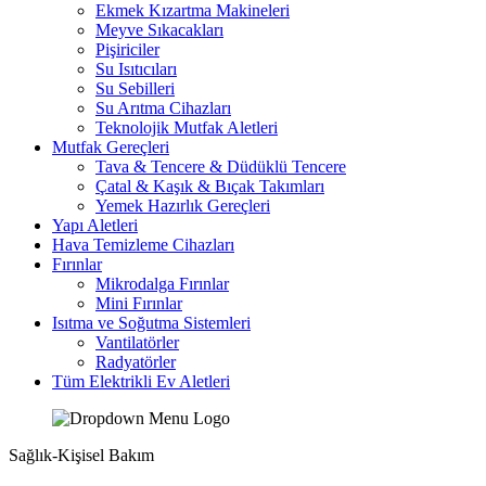
Ekmek Kızartma Makineleri
Meyve Sıkacakları
Pişiriciler
Su Isıtıcıları
Su Sebilleri
Su Arıtma Cihazları
Teknolojik Mutfak Aletleri
Mutfak Gereçleri
Tava & Tencere & Düdüklü Tencere
Çatal & Kaşık & Bıçak Takımları
Yemek Hazırlık Gereçleri
Yapı Aletleri
Hava Temizleme Cihazları
Fırınlar
Mikrodalga Fırınlar
Mini Fırınlar
Isıtma ve Soğutma Sistemleri
Vantilatörler
Radyatörler
Tüm Elektrikli Ev Aletleri
Sağlık-Kişisel Bakım