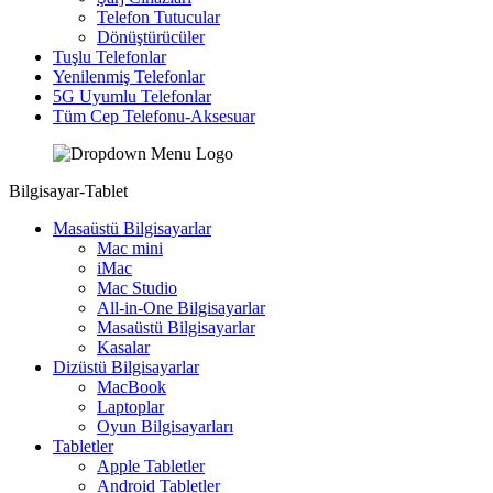
Telefon Tutucular
Dönüştürücüler
Tuşlu Telefonlar
Yenilenmiş Telefonlar
5G Uyumlu Telefonlar
Tüm Cep Telefonu-Aksesuar
Bilgisayar-Tablet
Masaüstü Bilgisayarlar
Mac mini
iMac
Mac Studio
All-in-One Bilgisayarlar
Masaüstü Bilgisayarlar
Kasalar
Dizüstü Bilgisayarlar
MacBook
Laptoplar
Oyun Bilgisayarları
Tabletler
Apple Tabletler
Android Tabletler