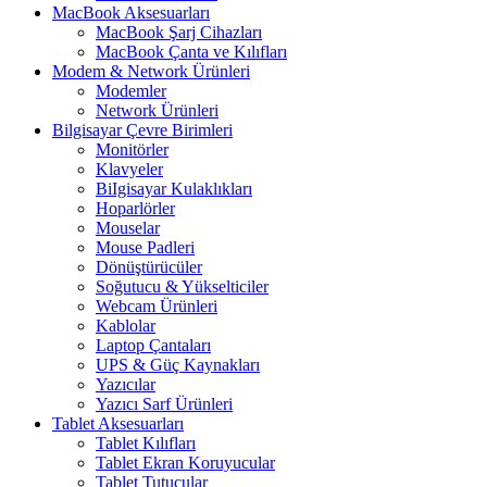
MacBook Aksesuarları
MacBook Şarj Cihazları
MacBook Çanta ve Kılıfları
Modem & Network Ürünleri
Modemler
Network Ürünleri
Bilgisayar Çevre Birimleri
Monitörler
Klavyeler
BiIgisayar Kulaklıkları
Hoparlörler
Mouselar
Mouse Padleri
Dönüştürücüler
Soğutucu & Yükselticiler
Webcam Ürünleri
Kablolar
Laptop Çantaları
UPS & Güç Kaynakları
Yazıcılar
Yazıcı Sarf Ürünleri
Tablet Aksesuarları
Tablet Kılıfları
Tablet Ekran Koruyucular
Tablet Tutucular