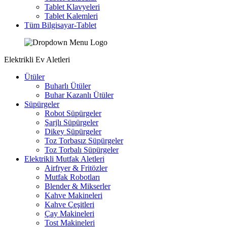
Tablet Klavyeleri
Tablet Kalemleri
Tüm Bilgisayar-Tablet
Elektrikli Ev Aletleri
Ütüler
Buharlı Ütüler
Buhar Kazanlı Ütüler
Süpürgeler
Robot Süpürgeler
Şarjlı Süpürgeler
Dikey Süpürgeler
Toz Torbasız Süpürgeler
Toz Torbalı Süpürgeler
Elektrikli Mutfak Aletleri
Airfryer & Fritözler
Mutfak Robotları
Blender & Mikserler
Kahve Makineleri
Kahve Çeşitleri
Çay Makineleri
Tost Makineleri