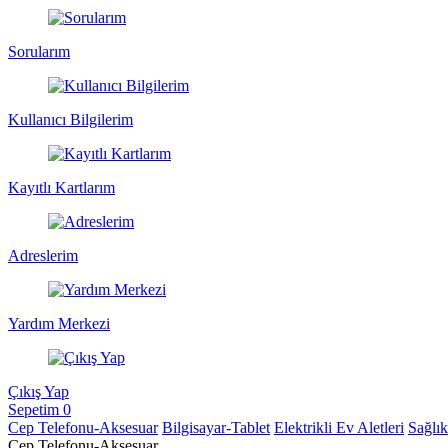
Sorularım
Kullanıcı Bilgilerim
Kayıtlı Kartlarım
Adreslerim
Yardım Merkezi
Çıkış Yap
Sepetim
0
Cep Telefonu-Aksesuar
Bilgisayar-Tablet
Elektrikli Ev Aletleri
Sağlı
Cep Telefonu-Aksesuar