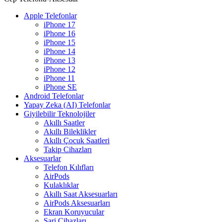
Apple Telefonlar
iPhone 17
iPhone 16
iPhone 15
iPhone 14
iPhone 13
iPhone 12
iPhone 11
iPhone SE
Android Telefonlar
Yapay Zeka (AI) Telefonlar
Giyilebilir Teknolojiler
Akıllı Saatler
Akıllı Bileklikler
Akıllı Çocuk Saatleri
Takip Cihazları
Aksesuarlar
Telefon Kılıfları
AirPods
Kulaklıklar
Akıllı Saat Aksesuarları
AirPods Aksesuarları
Ekran Koruyucular
Şarj Cihazları