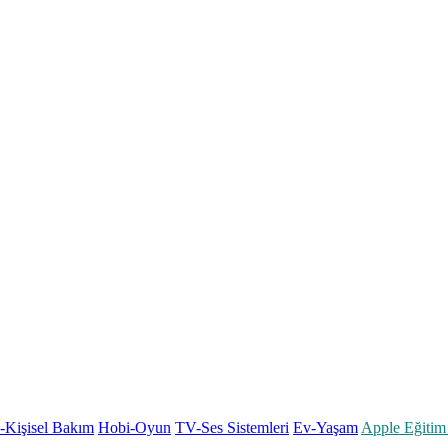
k-Kişisel Bakım
Hobi-Oyun
TV-Ses Sistemleri
Ev-Yaşam
Apple Eğitim