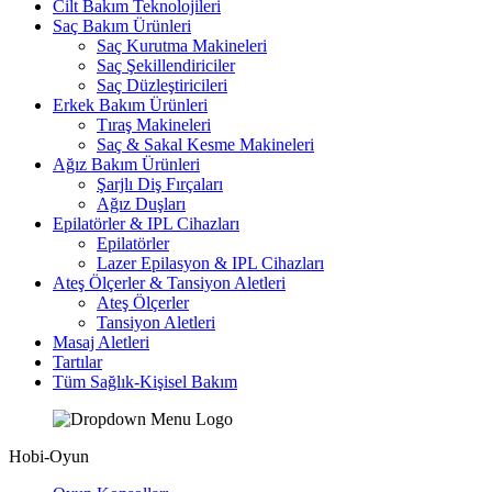
Cilt Bakım Teknolojileri
Saç Bakım Ürünleri
Saç Kurutma Makineleri
Saç Şekillendiriciler
Saç Düzleştiricileri
Erkek Bakım Ürünleri
Tıraş Makineleri
Saç & Sakal Kesme Makineleri
Ağız Bakım Ürünleri
Şarjlı Diş Fırçaları
Ağız Duşları
Epilatörler & IPL Cihazları
Epilatörler
Lazer Epilasyon & IPL Cihazları
Ateş Ölçerler & Tansiyon Aletleri
Ateş Ölçerler
Tansiyon Aletleri
Masaj Aletleri
Tartılar
Tüm Sağlık-Kişisel Bakım
Hobi-Oyun