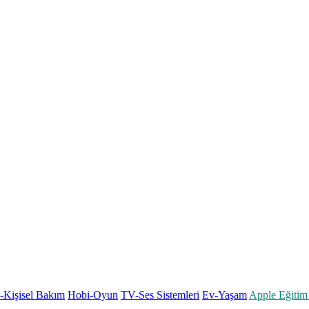
k-Kişisel Bakım
Hobi-Oyun
TV-Ses Sistemleri
Ev-Yaşam
Apple Eğitim