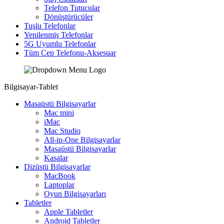
Telefon Tutucular
Dönüştürücüler
Tuşlu Telefonlar
Yenilenmiş Telefonlar
5G Uyumlu Telefonlar
Tüm Cep Telefonu-Aksesuar
Bilgisayar-Tablet
Masaüstü Bilgisayarlar
Mac mini
iMac
Mac Studio
All-in-One Bilgisayarlar
Masaüstü Bilgisayarlar
Kasalar
Dizüstü Bilgisayarlar
MacBook
Laptoplar
Oyun Bilgisayarları
Tabletler
Apple Tabletler
Android Tabletler