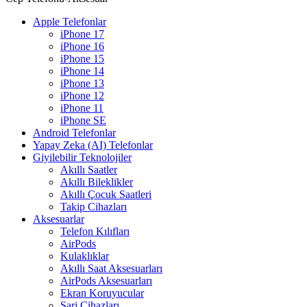
Apple Telefonlar
iPhone 17
iPhone 16
iPhone 15
iPhone 14
iPhone 13
iPhone 12
iPhone 11
iPhone SE
Android Telefonlar
Yapay Zeka (AI) Telefonlar
Giyilebilir Teknolojiler
Akıllı Saatler
Akıllı Bileklikler
Akıllı Çocuk Saatleri
Takip Cihazları
Aksesuarlar
Telefon Kılıfları
AirPods
Kulaklıklar
Akıllı Saat Aksesuarları
AirPods Aksesuarları
Ekran Koruyucular
Şarj Cihazları