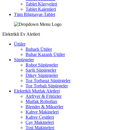
Tablet Klavyeleri
Tablet Kalemleri
Tüm Bilgisayar-Tablet
Elektrikli Ev Aletleri
Ütüler
Buharlı Ütüler
Buhar Kazanlı Ütüler
Süpürgeler
Robot Süpürgeler
Şarjlı Süpürgeler
Dikey Süpürgeler
Toz Torbasız Süpürgeler
Toz Torbalı Süpürgeler
Elektrikli Mutfak Aletleri
Airfryer & Fritözler
Mutfak Robotları
Blender & Mikserler
Kahve Makineleri
Kahve Çeşitleri
Çay Makineleri
Tost Makineleri