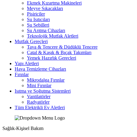
Ekmek Kızartma Makineleri
Meyve Sıkacakları
Pişiriciler
Su Isıtıcıları
Su Sebilleri
Su Arıtma Cihazları
Teknolojik Mutfak Aletleri
Mutfak Gereçleri
Tava & Tencere & Düdüklü Tencere
Çatal & Kaşık & Bıçak Takımları
Yemek Hazırlık Gereçleri
Yapı Aletleri
Hava Temizleme Cihazları
Fırınlar
Mikrodalga Fırınlar
Mini Fırınlar
Isıtma ve Soğutma Sistemleri
Vantilatörler
Radyatörler
Tüm Elektrikli Ev Aletleri
Sağlık-Kişisel Bakım