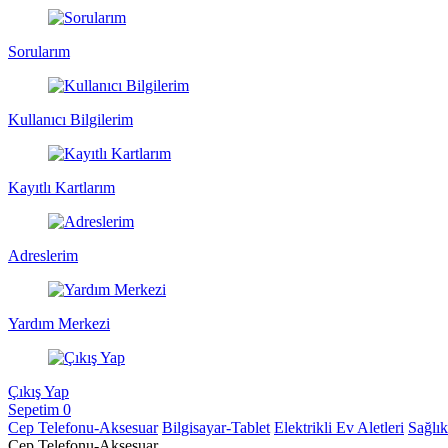
Sorularım
Kullanıcı Bilgilerim
Kayıtlı Kartlarım
Adreslerim
Yardım Merkezi
Çıkış Yap
Sepetim
0
Cep Telefonu-Aksesuar
Bilgisayar-Tablet
Elektrikli Ev Aletleri
Sağlı
Cep Telefonu-Aksesuar