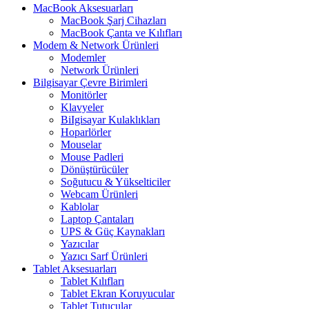
MacBook Aksesuarları
MacBook Şarj Cihazları
MacBook Çanta ve Kılıfları
Modem & Network Ürünleri
Modemler
Network Ürünleri
Bilgisayar Çevre Birimleri
Monitörler
Klavyeler
BiIgisayar Kulaklıkları
Hoparlörler
Mouselar
Mouse Padleri
Dönüştürücüler
Soğutucu & Yükselticiler
Webcam Ürünleri
Kablolar
Laptop Çantaları
UPS & Güç Kaynakları
Yazıcılar
Yazıcı Sarf Ürünleri
Tablet Aksesuarları
Tablet Kılıfları
Tablet Ekran Koruyucular
Tablet Tutucular