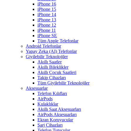
iPhone 16
iPhone 15
iPhone 14
iPhone 13
iPhone 12
iPhone 11
iPhone SE
Tüm Apple Telefonlar
Android Telefonlar
Yapay Zeka (AI) Telefonlar
Giyilebilir Teknolojiler
Akıllı Saatler
Akıllı Bileklikler
Akıllı Çocuk Saatleri
Takip Cihazları
Tüm Giyilebilir Teknolojiler
Aksesuarlar
Telefon Kılıfları
AirPods
Kulaklıklar
Akıllı Saat Aksesuarları
AirPods Aksesuarları
Ekran Koruyucular
Şarj Cihazları
Telefon Tutucular