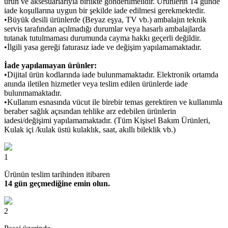
ürün ve aksesuarlarıyla birlikte gönderilmelidir. Ürünlerin 14 günde
iade koşullarına uygun bir şekilde iade edilmesi gerekmektedir.
•Büyük desili ürünlerde (Beyaz eşya, TV vb.) ambalajın teknik
servis tarafından açılmadığı durumlar veya hasarlı ambalajlarda
tutanak tutulmaması durumunda cayma hakkı geçerli değildir.
•İlgili yasa gereği faturasız iade ve değişim yapılamamaktadır.
İade yapılamayan ürünler:
•Dijital ürün kodlarında iade bulunmamaktadır. Elektronik ortamda
anında iletilen hizmetler veya teslim edilen ürünlerde iade
bulunmamaktadır.
•Kullanım esnasında vücut ile birebir temas gerektiren ve kullanımla
beraber sağlık açısından tehlike arz edebilen ürünlerin
iadesi/değişimi yapılamamaktadır. (Tüm Kişisel Bakım Ürünleri,
Kulak içi /kulak üstü kulaklık, saat, akıllı bileklik vb.)
1
Ürünün teslim tarihinden itibaren
14 gün geçmediğine emin olun.
2