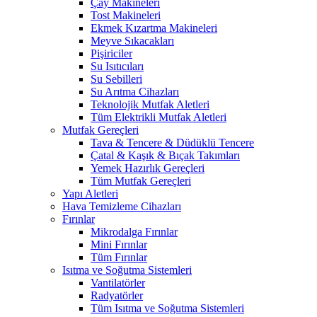
Çay Makineleri
Tost Makineleri
Ekmek Kızartma Makineleri
Meyve Sıkacakları
Pişiriciler
Su Isıtıcıları
Su Sebilleri
Su Arıtma Cihazları
Teknolojik Mutfak Aletleri
Tüm Elektrikli Mutfak Aletleri
Mutfak Gereçleri
Tava & Tencere & Düdüklü Tencere
Çatal & Kaşık & Bıçak Takımları
Yemek Hazırlık Gereçleri
Tüm Mutfak Gereçleri
Yapı Aletleri
Hava Temizleme Cihazları
Fırınlar
Mikrodalga Fırınlar
Mini Fırınlar
Tüm Fırınlar
Isıtma ve Soğutma Sistemleri
Vantilatörler
Radyatörler
Tüm Isıtma ve Soğutma Sistemleri