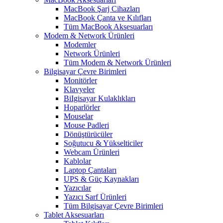
MacBook Şarj Cihazları
MacBook Çanta ve Kılıfları
Tüm MacBook Aksesuarları
Modem & Network Ürünleri
Modemler
Network Ürünleri
Tüm Modem & Network Ürünleri
Bilgisayar Çevre Birimleri
Monitörler
Klavyeler
BiIgisayar Kulaklıkları
Hoparlörler
Mouselar
Mouse Padleri
Dönüştürücüler
Soğutucu & Yükselticiler
Webcam Ürünleri
Kablolar
Laptop Çantaları
UPS & Güç Kaynakları
Yazıcılar
Yazıcı Sarf Ürünleri
Tüm Bilgisayar Çevre Birimleri
Tablet Aksesuarları