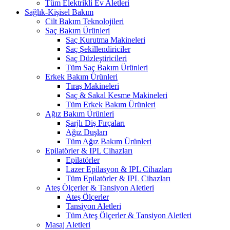
Tüm Elektrikli Ev Aletleri
Sağlık-Kişisel Bakım
Cilt Bakım Teknolojileri
Saç Bakım Ürünleri
Saç Kurutma Makineleri
Saç Şekillendiriciler
Saç Düzleştiricileri
Tüm Saç Bakım Ürünleri
Erkek Bakım Ürünleri
Tıraş Makineleri
Saç & Sakal Kesme Makineleri
Tüm Erkek Bakım Ürünleri
Ağız Bakım Ürünleri
Şarjlı Diş Fırçaları
Ağız Duşları
Tüm Ağız Bakım Ürünleri
Epilatörler & IPL Cihazları
Epilatörler
Lazer Epilasyon & IPL Cihazları
Tüm Epilatörler & IPL Cihazları
Ateş Ölçerler & Tansiyon Aletleri
Ateş Ölçerler
Tansiyon Aletleri
Tüm Ateş Ölçerler & Tansiyon Aletleri
Masaj Aletleri