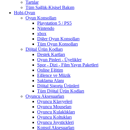
Tartılar
Tüm Sağlık-Kişisel Bakım
Hobi-Oyun
Oyun Konsolları
Playstation 5 / PS5
Nintendo
xbox
Diğer Oyun Konsolları
Tüm Oyun Konsolları
Dijital Ürün Kodları
Destek Kartları
Oyun Pinleri - Üyelikler
Spor - Dizi - Film Yayın Paketleri
Online Eğitim
Eğlence ve Müzik
Saklama Alanı
Dijital Sigorta Ürünleri
Tüm Dijital Ürün Kodları
Oyuncu Aksesuarları
Oyuncu Klavyeleri
Oyuncu Mouseları
Oyuncu Kulaklıkları
Oyuncu Koltukları
Oyuncu Joystickleri
Konsol Aksesuarları