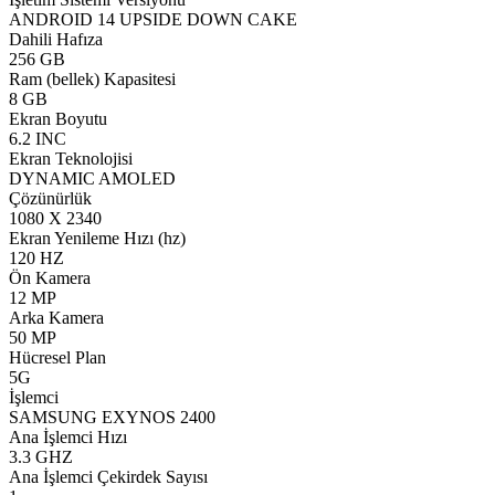
ANDROID 14 UPSIDE DOWN CAKE
Dahili Hafıza
256 GB
Ram (bellek) Kapasitesi
8 GB
Ekran Boyutu
6.2 INC
Ekran Teknolojisi
DYNAMIC AMOLED
Çözünürlük
1080 X 2340
Ekran Yenileme Hızı (hz)
120 HZ
Ön Kamera
12 MP
Arka Kamera
50 MP
Hücresel Plan
5G
İşlemci
SAMSUNG EXYNOS 2400
Ana İşlemci Hızı
3.3 GHZ
Ana İşlemci Çekirdek Sayısı