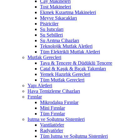
Çay Makineleri
Tost Makineleri
Ekmek Kızartma Makineleri
Meyve Sıkacakları
Pişiriciler
Su Isıtıcıları
Su Sebilleri
Su Arıtma Cihazları
Teknolojik Mutfak Aletleri
Tüm Elektrikli Mutfak Aletleri
Mutfak Gereçleri
Tava & Tencere & Düdüklü Tencere
Çatal & Kaşık & Bıçak Takımları
Yemek Hazırlık Gereçleri
Tüm Mutfak Gereçleri
Yapı Aletleri
Hava Temizleme Cihazları
Fırınlar
Mikrodalga Fırınlar
Mini Fırınlar
Tüm Fırınlar
Isıtma ve Soğutma Sistemleri
Vantilatörler
Radyatörler
Tüm Isıtma ve Soğutma Sistemleri