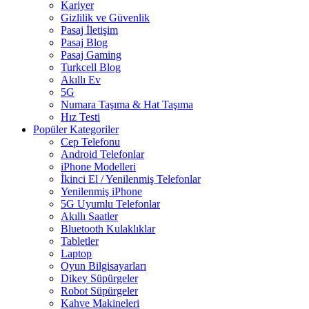
Kariyer
Gizlilik ve Güvenlik
Pasaj İletişim
Pasaj Blog
Pasaj Gaming
Turkcell Blog
Akıllı Ev
5G
Numara Taşıma & Hat Taşıma
Hız Testi
Popüler Kategoriler
Cep Telefonu
Android Telefonlar
iPhone Modelleri
İkinci El / Yenilenmiş Telefonlar
Yenilenmiş iPhone
5G Uyumlu Telefonlar
Akıllı Saatler
Bluetooth Kulaklıklar
Tabletler
Laptop
Oyun Bilgisayarları
Dikey Süpürgeler
Robot Süpürgeler
Kahve Makineleri