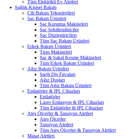
Tüm Elektrikli Ev Aletleri
Sağlık-Kişisel Bakım
Cilt Bakım Teknolojileri
Saç Bakım Ürünleri
Saç Kurutma Makineleri
Saç Şekillendiriciler
Saç Düzleştiricileri
Tüm Saç Bakım Ürünleri
Erkek Bakım Ürünleri
Tıraş Makineleri
Saç & Sakal Kesme Makineleri
Tüm Erkek Bakım Ürünleri
Ağız Bakım Ürünleri
Şarjlı Diş Fırçaları
Ağız Duşları
Tüm Ağız Bakım Ürünleri
Epilatörler & IPL Cihazları
Epilatörler
Lazer Epilasyon & IPL Cihazları
Tüm Epilatörler & IPL Cihazları
Ateş Ölçerler & Tansiyon Aletleri
Ateş Ölçerler
Tansiyon Aletleri
Tüm Ateş Ölçerler & Tansiyon Aletleri
Masaj Aletleri