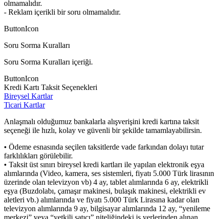
olmamalıdır.
- Reklam içerikli bir soru olmamalıdır.
ButtonIcon
Soru Sorma Kuralları
Soru Sorma Kuralları içeriği.
ButtonIcon
Kredi Kartı Taksit Seçenekleri
Bireysel Kartlar
Ticari Kartlar
Anlaşmalı olduğumuz bankalarla alışverişini kredi kartına taksit
seçeneği ile hızlı, kolay ve güvenli bir şekilde tamamlayabilirsin.
• Ödeme esnasında seçilen taksitlerde vade farkından dolayı tutar
farklılıkları görülebilir.
• Taksit üst sınırı bireysel kredi kartları ile yapılan elektronik eşya
alımlarında (Video, kamera, ses sistemleri, fiyatı 5.000 Türk lirasının
üzerinde olan televizyon vb) 4 ay, tablet alımlarında 6 ay, elektrikli
eşya (Buzdolabı, çamaşır makinesi, bulaşık makinesi, elektrikli ev
aletleri vb.) alımlarında ve fiyatı 5.000 Türk Lirasına kadar olan
televizyon alımlarında 9 ay, bilgisayar alımlarında 12 ay, “yenileme
merkezi” veya “yetkili satıcı” niteliğindeki iş yerlerinden alınan