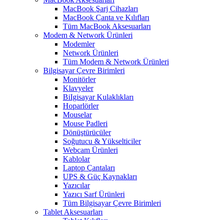
MacBook Şarj Cihazları
MacBook Çanta ve Kılıfları
Tüm MacBook Aksesuarları
Modem & Network Ürünleri
Modemler
Network Ürünleri
Tüm Modem & Network Ürünleri
Bilgisayar Çevre Birimleri
Monitörler
Klavyeler
BiIgisayar Kulaklıkları
Hoparlörler
Mouselar
Mouse Padleri
Dönüştürücüler
Soğutucu & Yükselticiler
Webcam Ürünleri
Kablolar
Laptop Çantaları
UPS & Güç Kaynakları
Yazıcılar
Yazıcı Sarf Ürünleri
Tüm Bilgisayar Çevre Birimleri
Tablet Aksesuarları