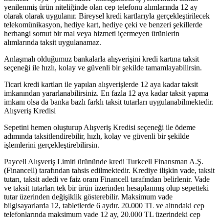
yenilenmiş ürün niteliğinde olan cep telefonu alımlarında 12 ay
olarak olarak uygulanır. Bireysel kredi kartlarıyla gerçekleştirilecek
telekomünikasyon, hediye kart, hediye çeki ve benzeri şekillerde
herhangi somut bir mal veya hizmeti içermeyen ürünlerin
alımlarında taksit uygulanamaz.
Anlaşmalı olduğumuz bankalarla alışverişini kredi kartına taksit
seçeneği ile hızlı, kolay ve güvenli bir şekilde tamamlayabilirsin.
Ticari kredi kartları ile yapılan alışverişlerde 12 aya kadar taksit
imkanından yararlanabilirsiniz. En fazla 12 aya kadar taksit yapma
imkanı olsa da banka bazlı farklı taksit tutarları uygulanabilmektedir.
Alışveriş Kredisi
Sepetini hemen oluşturup Alışveriş Kredisi seçeneği ile ödeme
adımında taksitlendirebilir, hızlı, kolay ve güvenli bir şekilde
işlemlerini gerçekleştirebilirsin.
Paycell Alışveriş Limiti ürününde kredi Turkcell Finansman A.Ş.
(Financell) tarafından tahsis edilmektedir. Krediye ilişkin vade, taksit
tutarı, taksit adedi ve faiz oranı Financell tarafından belirlenir. Vade
ve taksit tutarları tek bir ürün üzerinden hesaplanmış olup sepetteki
tutar üzerinden değişiklik gösterebilir. Maksimum vade
bilgisayarlarda 12, tabletlerde 6 aydır. 20.000 TL ve altındaki cep
telefonlarında maksimum vade 12 ay, 20.000 TL üzerindeki cep