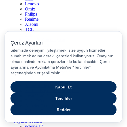
Lenovo
Omix
Philips
Realme
Xiaomi
TCL
Sony
Özel Günler & Kampanyalar
Apple Eğitim
Düğün ve Çeyiz Paketleri
Fırsatlar Pasajı
Pasaj Günleri
Uykusu Kaçanlar Kulübü
Sevgililer Günü Hediyeleri
Vergisiz Telefonlar
Vergisiz Bilgisayarlar
Karne Hediyeleri
Kurban Bayramı Kampanyası
Resmi Tatil Günleri
Pasaj Ödeme Teklifleri
Anneler Günü Hediyeleri
Babalar Günü
Taksitli Harikalar Diyarı
Popüler Ürünler
iPhone 17