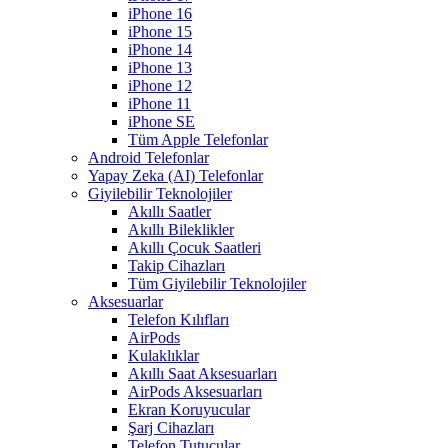
iPhone 16
iPhone 15
iPhone 14
iPhone 13
iPhone 12
iPhone 11
iPhone SE
Tüm Apple Telefonlar
Android Telefonlar
Yapay Zeka (AI) Telefonlar
Giyilebilir Teknolojiler
Akıllı Saatler
Akıllı Bileklikler
Akıllı Çocuk Saatleri
Takip Cihazları
Tüm Giyilebilir Teknolojiler
Aksesuarlar
Telefon Kılıfları
AirPods
Kulaklıklar
Akıllı Saat Aksesuarları
AirPods Aksesuarları
Ekran Koruyucular
Şarj Cihazları
Telefon Tutucular