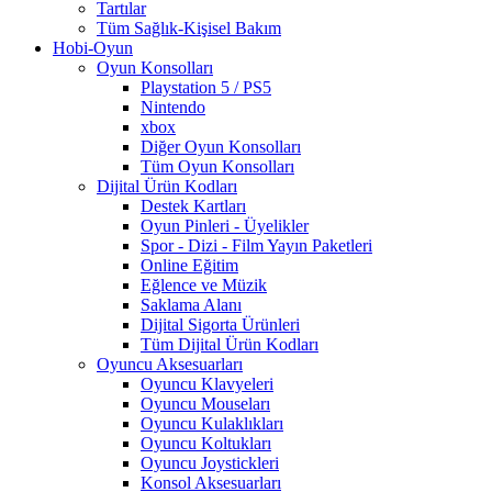
Tartılar
Tüm Sağlık-Kişisel Bakım
Hobi-Oyun
Oyun Konsolları
Playstation 5 / PS5
Nintendo
xbox
Diğer Oyun Konsolları
Tüm Oyun Konsolları
Dijital Ürün Kodları
Destek Kartları
Oyun Pinleri - Üyelikler
Spor - Dizi - Film Yayın Paketleri
Online Eğitim
Eğlence ve Müzik
Saklama Alanı
Dijital Sigorta Ürünleri
Tüm Dijital Ürün Kodları
Oyuncu Aksesuarları
Oyuncu Klavyeleri
Oyuncu Mouseları
Oyuncu Kulaklıkları
Oyuncu Koltukları
Oyuncu Joystickleri
Konsol Aksesuarları