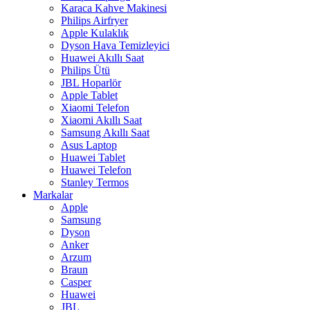
Karaca Kahve Makinesi
Philips Airfryer
Apple Kulaklık
Dyson Hava Temizleyici
Huawei Akıllı Saat
Philips Ütü
JBL Hoparlör
Apple Tablet
Xiaomi Telefon
Xiaomi Akıllı Saat
Samsung Akıllı Saat
Asus Laptop
Huawei Tablet
Huawei Telefon
Stanley Termos
Markalar
Apple
Samsung
Dyson
Anker
Arzum
Braun
Casper
Huawei
JBL