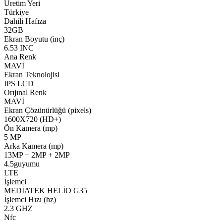
Üretim Yeri
Türkiye
Dahili Hafıza
32GB
Ekran Boyutu (inç)
6.53 INC
Ana Renk
MAVİ
Ekran Teknolojisi
IPS LCD
Orıjınal Renk
MAVİ
Ekran Çözünürlüğü (pixels)
1600X720 (HD+)
Ön Kamera (mp)
5 MP
Arka Kamera (mp)
13MP + 2MP + 2MP
4.5guyumu
LTE
İşlemci
MEDİATEK HELİO G35
İşlemci Hızı (hz)
2.3 GHZ
Nfc