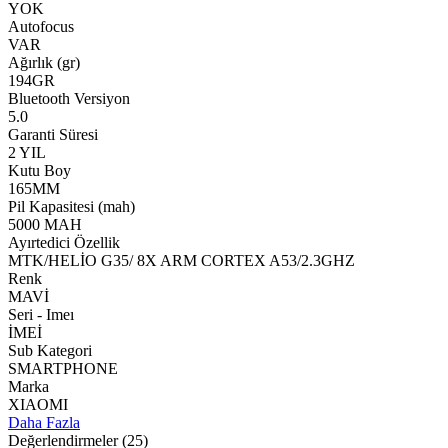
YOK
Autofocus
VAR
Ağırlık (gr)
194GR
Bluetooth Versiyon
5.0
Garanti Süresi
2 YIL
Kutu Boy
165MM
Pil Kapasitesi (mah)
5000 MAH
Ayırtedici Özellik
MTK/HELİO G35/ 8X ARM CORTEX A53/2.3GHZ
Renk
MAVİ
Seri - Imeı
İMEİ
Sub Kategori
SMARTPHONE
Marka
XIAOMI
Daha Fazla
Değerlendirmeler
(25)