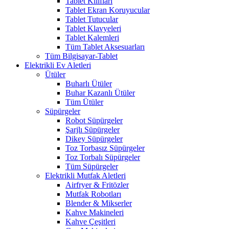
Tablet Kılıfları
Tablet Ekran Koruyucular
Tablet Tutucular
Tablet Klavyeleri
Tablet Kalemleri
Tüm Tablet Aksesuarları
Tüm Bilgisayar-Tablet
Elektrikli Ev Aletleri
Ütüler
Buharlı Ütüler
Buhar Kazanlı Ütüler
Tüm Ütüler
Süpürgeler
Robot Süpürgeler
Şarjlı Süpürgeler
Dikey Süpürgeler
Toz Torbasız Süpürgeler
Toz Torbalı Süpürgeler
Tüm Süpürgeler
Elektrikli Mutfak Aletleri
Airfryer & Fritözler
Mutfak Robotları
Blender & Mikserler
Kahve Makineleri
Kahve Çeşitleri