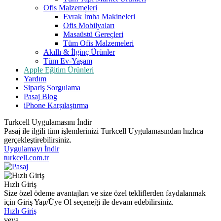
Ofis Malzemeleri
Evrak İmha Makineleri
Ofis Mobilyaları
Masaüstü Gereçleri
Tüm Ofis Malzemeleri
Akıllı & İlginç Ürünler
Tüm Ev-Yaşam
Apple Eğitim Ürünleri
Yardım
Sipariş Sorgulama
Pasaj Blog
iPhone Karşılaştırma
Turkcell Uygulamasını İndir
Pasaj ile ilgili tüm işlemlerinizi Turkcell Uygulamasından hızlıca
gerçekleştirebilirsiniz.
Uygulamayı İndir
turkcell.com.tr
Hızlı Giriş
Size özel ödeme avantajları ve size özel tekliflerden faydalanmak
için Giriş Yap/Üye Ol seçeneği ile devam edebilirsiniz.
Hızlı Giriş
veya