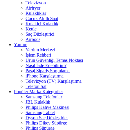
Televizyon
Airfryer
Kulaklıklar
Çocuk Akıllı Saat
Kulakiçi Kulaklık
Kettle
Saç Düzleştirici
Airpods
Yardım
Yardım Merkezi
İşlem Rehberi
Ürün Güvenliği Temas Noktası
Nasıl İade Edebilirim?
Pasaj Sipariş Sorgulama
iPhone Karşılaştırma
Televizyon (TV) Karşılaştırma
Telefon Sat
Popüler Marka Kategoriler
Samsung Telefonlar
JBL Kulaklık
Philips Kahve Makinesi
Samsung Tablet
Dyson Saç Düzleştirici
Philips Dikey Süpürge
Philips Süpürge