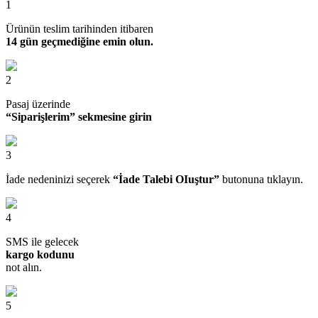
1
Ürünün teslim tarihinden itibaren
14 gün geçmediğine emin olun.
2
Pasaj üzerinde
“Siparişlerim” sekmesine girin
3
İade nedeninizi seçerek
“İade Talebi OIuştur”
butonuna tıklayın.
4
SMS ile gelecek
kargo kodunu
not alın.
5