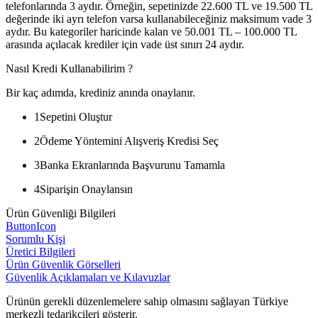
telefonlarında 3 aydır. Örneğin, sepetinizde 22.600 TL ve 19.500 TL
değerinde iki ayrı telefon varsa kullanabileceğiniz maksimum vade 3
aydır. Bu kategoriler haricinde kalan ve 50.001 TL – 100.000 TL
arasında açılacak krediler için vade üst sınırı 24 aydır.
Nasıl Kredi Kullanabilirim ?
Bir kaç adımda, krediniz anında onaylanır.
1
Sepetini Oluştur
2
Ödeme Yöntemini Alışveriş Kredisi Seç
3
Banka Ekranlarında Başvurunu Tamamla
4
Siparişin Onaylansın
Ürün Güvenliği Bilgileri
ButtonIcon
Sorumlu Kişi
Üretici Bilgileri
Ürün Güvenlik Görselleri
Güvenlik Açıklamaları ve Kılavuzlar
Ürünün gerekli düzenlemelere sahip olmasını sağlayan Türkiye
merkezli tedarikçileri gösterir.