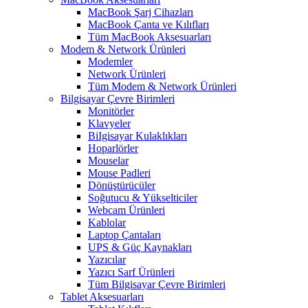
MacBook Şarj Cihazları
MacBook Çanta ve Kılıfları
Tüm MacBook Aksesuarları
Modem & Network Ürünleri
Modemler
Network Ürünleri
Tüm Modem & Network Ürünleri
Bilgisayar Çevre Birimleri
Monitörler
Klavyeler
BiIgisayar Kulaklıkları
Hoparlörler
Mouselar
Mouse Padleri
Dönüştürücüler
Soğutucu & Yükselticiler
Webcam Ürünleri
Kablolar
Laptop Çantaları
UPS & Güç Kaynakları
Yazıcılar
Yazıcı Sarf Ürünleri
Tüm Bilgisayar Çevre Birimleri
Tablet Aksesuarları