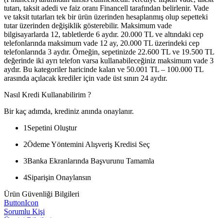
tutarı, taksit adedi ve faiz oranı Financell tarafından belirlenir. Vade
ve taksit tutarları tek bir ürün üzerinden hesaplanmış olup sepetteki
tutar üzerinden değişiklik gösterebilir. Maksimum vade
bilgisayarlarda 12, tabletlerde 6 aydır. 20.000 TL ve altındaki cep
telefonlarında maksimum vade 12 ay, 20.000 TL üzerindeki cep
telefonlarında 3 aydır. Örneğin, sepetinizde 22.600 TL ve 19.500 TL
değerinde iki ayrı telefon varsa kullanabileceğiniz maksimum vade 3
aydır. Bu kategoriler haricinde kalan ve 50.001 TL – 100.000 TL
arasında açılacak krediler için vade üst sınırı 24 aydır.
Nasıl Kredi Kullanabilirim ?
Bir kaç adımda, krediniz anında onaylanır.
1
Sepetini Oluştur
2
Ödeme Yöntemini Alışveriş Kredisi Seç
3
Banka Ekranlarında Başvurunu Tamamla
4
Siparişin Onaylansın
Ürün Güvenliği Bilgileri
ButtonIcon
Sorumlu Kişi