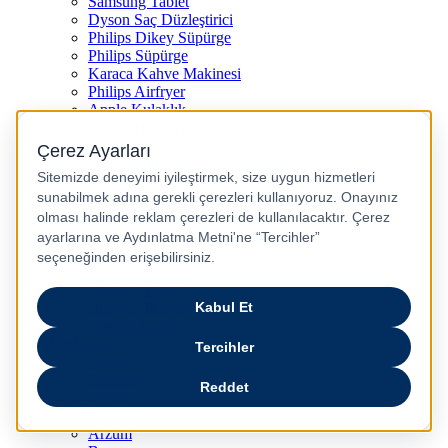
Samsung Tablet
Dyson Saç Düzleştirici
Philips Dikey Süpürge
Philips Süpürge
Karaca Kahve Makinesi
Philips Airfryer
Apple Kulaklık
Dyson Hava Temizleyici
Huawei Akıllı Saat
Philips Ütü
JBL Hoparlör
Apple Tablet
Xiaomi Telefon
Xiaomi Akıllı Saat
Samsung Akıllı Saat
Asus Laptop
Huawei Tablet
Huawei Telefon
Stanley Termos
Markalar
Apple
Samsung
Dyson
Anker
Arzum