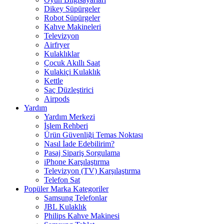
Dikey Süpürgeler
Robot Süpürgeler
Kahve Makineleri
Televizyon
Airfryer
Kulaklıklar
Çocuk Akıllı Saat
Kulakiçi Kulaklık
Kettle
Saç Düzleştirici
Airpods
Yardım
Yardım Merkezi
İşlem Rehberi
Ürün Güvenliği Temas Noktası
Nasıl İade Edebilirim?
Pasaj Sipariş Sorgulama
iPhone Karşılaştırma
Televizyon (TV) Karşılaştırma
Telefon Sat
Popüler Marka Kategoriler
Samsung Telefonlar
JBL Kulaklık
Philips Kahve Makinesi