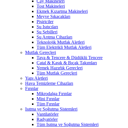
Çay Makineleri
Tost Makineleri
Ekmek Kızartma Makineleri
Meyve Sıkacakları
Pişiriciler
Su Isıtıcıları
Su Sebilleri
Su Arıtma Cihazları
Teknolojik Mutfak Aletleri
Tüm Elektrikli Mutfak Aletleri
Mutfak Gereçleri
Tava & Tencere & Düdüklü Tencere
Çatal & Kaşık & Bıçak Takımları
Yemek Hazırlık Gereçleri
Tüm Mutfak Gereçleri
Yapı Aletleri
Hava Temizleme Cihazları
Fırınlar
Mikrodalga Fırınlar
Mini Fırınlar
Tüm Fırınlar
Isıtma ve Soğutma Sistemleri
Vantilatörler
Radyatörler
Tüm Isıtma ve Soğutma Sistemleri