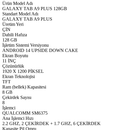
Ürün Model Adı
GALAXY TAB A9 PLUS 128GB
Standart Model Adı
GALAXY TAB A9 PLUS
Üretim Yeri
ÇİN
Dahili Hafıza
128 GB
İşletim Sistemi Versiyonu
ANDROID 14 UPSIDE DOWN CAKE
Ekran Boyutu
11 İNÇ
Çözünürlük
1920 X 1200 PİKSEL
Ekran Teknolojisi
TFT
Ram (bellek) Kapasitesi
8 GB
Çekirdek Sayısı
8
İşlemci
QUALCOMM SM6375
Ana İşlemci Hızı
2.2 GHZ, 2 ÇEKİRDEK + 1.7 GHZ, 6 ÇEKİRDEK
Kapasite Pil Omru