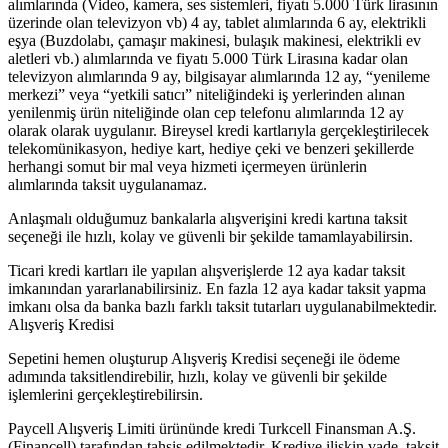
alımlarında (Video, kamera, ses sistemleri, fiyatı 5.000 Türk lirasının
üzerinde olan televizyon vb) 4 ay, tablet alımlarında 6 ay, elektrikli
eşya (Buzdolabı, çamaşır makinesi, bulaşık makinesi, elektrikli ev
aletleri vb.) alımlarında ve fiyatı 5.000 Türk Lirasına kadar olan
televizyon alımlarında 9 ay, bilgisayar alımlarında 12 ay, “yenileme
merkezi” veya “yetkili satıcı” niteliğindeki iş yerlerinden alınan
yenilenmiş ürün niteliğinde olan cep telefonu alımlarında 12 ay
olarak olarak uygulanır. Bireysel kredi kartlarıyla gerçekleştirilecek
telekomünikasyon, hediye kart, hediye çeki ve benzeri şekillerde
herhangi somut bir mal veya hizmeti içermeyen ürünlerin
alımlarında taksit uygulanamaz.
Anlaşmalı olduğumuz bankalarla alışverişini kredi kartına taksit
seçeneği ile hızlı, kolay ve güvenli bir şekilde tamamlayabilirsin.
Ticari kredi kartları ile yapılan alışverişlerde 12 aya kadar taksit
imkanından yararlanabilirsiniz. En fazla 12 aya kadar taksit yapma
imkanı olsa da banka bazlı farklı taksit tutarları uygulanabilmektedir.
Alışveriş Kredisi
Sepetini hemen oluşturup Alışveriş Kredisi seçeneği ile ödeme
adımında taksitlendirebilir, hızlı, kolay ve güvenli bir şekilde
işlemlerini gerçekleştirebilirsin.
Paycell Alışveriş Limiti ürününde kredi Turkcell Finansman A.Ş.
(Financell) tarafından tahsis edilmektedir. Krediye ilişkin vade, taksit