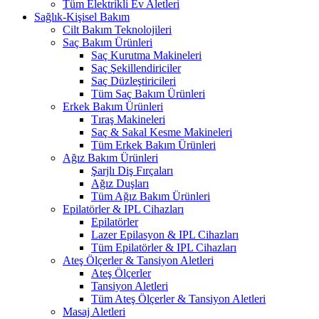
Tüm Elektrikli Ev Aletleri
Sağlık-Kişisel Bakım
Cilt Bakım Teknolojileri
Saç Bakım Ürünleri
Saç Kurutma Makineleri
Saç Şekillendiriciler
Saç Düzleştiricileri
Tüm Saç Bakım Ürünleri
Erkek Bakım Ürünleri
Tıraş Makineleri
Saç & Sakal Kesme Makineleri
Tüm Erkek Bakım Ürünleri
Ağız Bakım Ürünleri
Şarjlı Diş Fırçaları
Ağız Duşları
Tüm Ağız Bakım Ürünleri
Epilatörler & IPL Cihazları
Epilatörler
Lazer Epilasyon & IPL Cihazları
Tüm Epilatörler & IPL Cihazları
Ateş Ölçerler & Tansiyon Aletleri
Ateş Ölçerler
Tansiyon Aletleri
Tüm Ateş Ölçerler & Tansiyon Aletleri
Masaj Aletleri