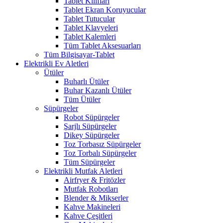
Tablet Kılıfları
Tablet Ekran Koruyucular
Tablet Tutucular
Tablet Klavyeleri
Tablet Kalemleri
Tüm Tablet Aksesuarları
Tüm Bilgisayar-Tablet
Elektrikli Ev Aletleri
Ütüler
Buharlı Ütüler
Buhar Kazanlı Ütüler
Tüm Ütüler
Süpürgeler
Robot Süpürgeler
Şarjlı Süpürgeler
Dikey Süpürgeler
Toz Torbasız Süpürgeler
Toz Torbalı Süpürgeler
Tüm Süpürgeler
Elektrikli Mutfak Aletleri
Airfryer & Fritözler
Mutfak Robotları
Blender & Mikserler
Kahve Makineleri
Kahve Çeşitleri