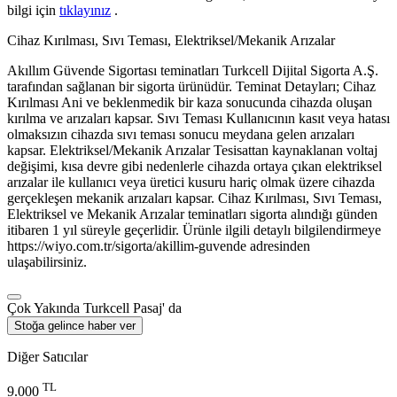
bilgi için
tıklayınız
.
Cihaz Kırılması, Sıvı Teması, Elektriksel/Mekanik Arızalar
Akıllım Güvende Sigortası teminatları Turkcell Dijital Sigorta A.Ş.
tarafından sağlanan bir sigorta ürünüdür. Teminat Detayları; Cihaz
Kırılması Ani ve beklenmedik bir kaza sonucunda cihazda oluşan
kırılma ve arızaları kapsar. Sıvı Teması Kullanıcının kasıt veya hatası
olmaksızın cihazda sıvı teması sonucu meydana gelen arızaları
kapsar. Elektriksel/Mekanik Arızalar Tesisattan kaynaklanan voltaj
değişimi, kısa devre gibi nedenlerle cihazda ortaya çıkan elektriksel
arızalar ile kullanıcı veya üretici kusuru hariç olmak üzere cihazda
gerçekleşen mekanik arızaları kapsar. Cihaz Kırılması, Sıvı Teması,
Elektriksel ve Mekanik Arızalar teminatları sigorta alındığı günden
itibaren 1 yıl süreyle geçerlidir. Ürünle ilgili detaylı bilgilendirmeye
https://wiyo.com.tr/sigorta/akillim-guvende adresinden
ulaşabilirsiniz.
Çok Yakında Turkcell Pasaj' da
Stoğa gelince haber ver
Diğer Satıcılar
TL
9.000