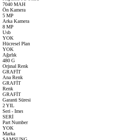
7040 MAH
Ön Kamera
5 MP
Arka Kamera
8 MP
Usb
YOK
Hücresel Plan
YOK
Ağırlık
480 G
Orjınal Renk
GRAFİT
Ana Renk
GRAFİT
Renk
GRAFİT
Garanti Süresi
2 YIL
Seri - Imeı
SERİ
Part Number
YOK
Marka
SAMSUNG