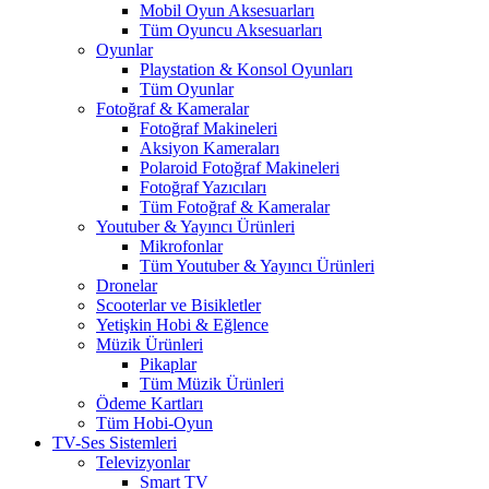
Mobil Oyun Aksesuarları
Tüm Oyuncu Aksesuarları
Oyunlar
Playstation & Konsol Oyunları
Tüm Oyunlar
Fotoğraf & Kameralar
Fotoğraf Makineleri
Aksiyon Kameraları
Polaroid Fotoğraf Makineleri
Fotoğraf Yazıcıları
Tüm Fotoğraf & Kameralar
Youtuber & Yayıncı Ürünleri
Mikrofonlar
Tüm Youtuber & Yayıncı Ürünleri
Dronelar
Scooterlar ve Bisikletler
Yetişkin Hobi & Eğlence
Müzik Ürünleri
Pikaplar
Tüm Müzik Ürünleri
Ödeme Kartları
Tüm Hobi-Oyun
TV-Ses Sistemleri
Televizyonlar
Smart TV