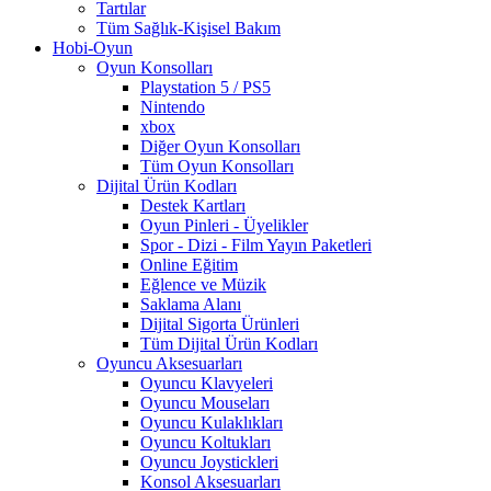
Tartılar
Tüm Sağlık-Kişisel Bakım
Hobi-Oyun
Oyun Konsolları
Playstation 5 / PS5
Nintendo
xbox
Diğer Oyun Konsolları
Tüm Oyun Konsolları
Dijital Ürün Kodları
Destek Kartları
Oyun Pinleri - Üyelikler
Spor - Dizi - Film Yayın Paketleri
Online Eğitim
Eğlence ve Müzik
Saklama Alanı
Dijital Sigorta Ürünleri
Tüm Dijital Ürün Kodları
Oyuncu Aksesuarları
Oyuncu Klavyeleri
Oyuncu Mouseları
Oyuncu Kulaklıkları
Oyuncu Koltukları
Oyuncu Joystickleri
Konsol Aksesuarları