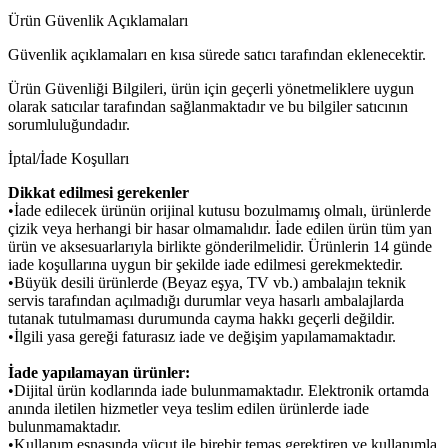
Ürün Güvenlik Açıklamaları
Güvenlik açıklamaları en kısa sürede satıcı tarafından eklenecektir.
Ürün Güvenliği Bilgileri, ürün için geçerli yönetmeliklere uygun
olarak satıcılar tarafından sağlanmaktadır ve bu bilgiler satıcının
sorumluluğundadır.
İptal/İade Koşulları
Dikkat edilmesi gerekenler
•İade edilecek ürünün orijinal kutusu bozulmamış olmalı, ürünlerde
çizik veya herhangi bir hasar olmamalıdır. İade edilen ürün tüm yan
ürün ve aksesuarlarıyla birlikte gönderilmelidir. Ürünlerin 14 günde
iade koşullarına uygun bir şekilde iade edilmesi gerekmektedir.
•Büyük desili ürünlerde (Beyaz eşya, TV vb.) ambalajın teknik
servis tarafından açılmadığı durumlar veya hasarlı ambalajlarda
tutanak tutulmaması durumunda cayma hakkı geçerli değildir.
•İlgili yasa gereği faturasız iade ve değişim yapılamamaktadır.
İade yapılamayan ürünler:
•Dijital ürün kodlarında iade bulunmamaktadır. Elektronik ortamda
anında iletilen hizmetler veya teslim edilen ürünlerde iade
bulunmamaktadır.
•Kullanım esnasında vücut ile birebir temas gerektiren ve kullanımla