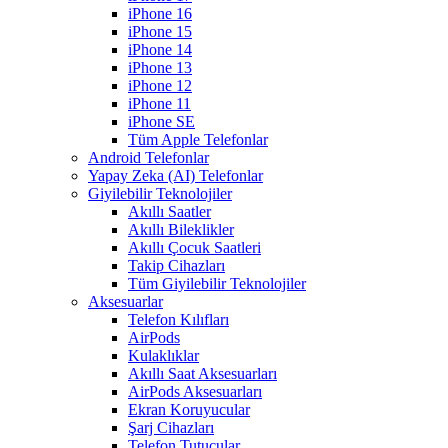
iPhone 16
iPhone 15
iPhone 14
iPhone 13
iPhone 12
iPhone 11
iPhone SE
Tüm Apple Telefonlar
Android Telefonlar
Yapay Zeka (AI) Telefonlar
Giyilebilir Teknolojiler
Akıllı Saatler
Akıllı Bileklikler
Akıllı Çocuk Saatleri
Takip Cihazları
Tüm Giyilebilir Teknolojiler
Aksesuarlar
Telefon Kılıfları
AirPods
Kulaklıklar
Akıllı Saat Aksesuarları
AirPods Aksesuarları
Ekran Koruyucular
Şarj Cihazları
Telefon Tutucular