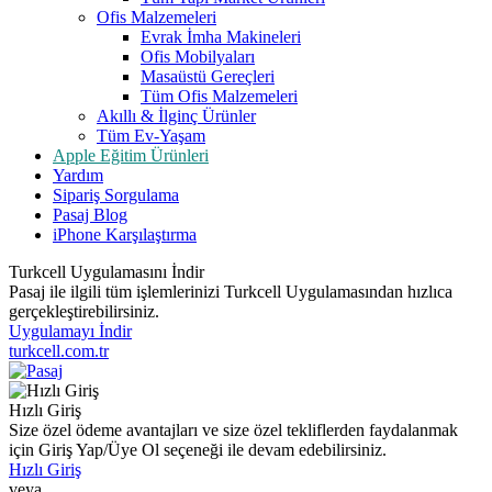
Ofis Malzemeleri
Evrak İmha Makineleri
Ofis Mobilyaları
Masaüstü Gereçleri
Tüm Ofis Malzemeleri
Akıllı & İlginç Ürünler
Tüm Ev-Yaşam
Apple Eğitim Ürünleri
Yardım
Sipariş Sorgulama
Pasaj Blog
iPhone Karşılaştırma
Turkcell Uygulamasını İndir
Pasaj ile ilgili tüm işlemlerinizi Turkcell Uygulamasından hızlıca
gerçekleştirebilirsiniz.
Uygulamayı İndir
turkcell.com.tr
Hızlı Giriş
Size özel ödeme avantajları ve size özel tekliflerden faydalanmak
için Giriş Yap/Üye Ol seçeneği ile devam edebilirsiniz.
Hızlı Giriş
veya