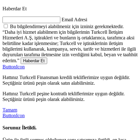
Haberdar Et
Email Adresi
Bu bilgilendirmeyi alabilmeniz için izniniz gerekmektedir.
“Daha iyi hizmet alabilmem için bilgilerimin Turkcell İletişim
Hizmetleri A.Ş, iştirakleri ve bunların iş ortaklarınca, tarafımca aksi
belirtiline kadar işlenmesine; Turkcell ve iştiraklerinin iletişim
bilgilerimi kullanarak, kampanya, servis, tarife ve hizmetleri ile ilgili
duyuruları tarafıma iletmesine izin verdiğimi kabul, beyan ve taahhüt
ederim.”
Haberdar Et
ButtonIcon
Hattınız Turkcell Finansman kredili tekliflerimize uygun değildir.
Seçtiğiniz ürünü peşin olarak satın alabilirsiniz.
Hattınız Turkcell peşine kontratlı tekliflerimize uygun değildir.
Seçtiğiniz ürünü peşin olarak alabilirsiniz.
Tamam
ButtonIcon
Sorunuz İletildi.
Ürün ile ilgili sormuş olduğunuz soru satıcımıza iletildi, en kısa