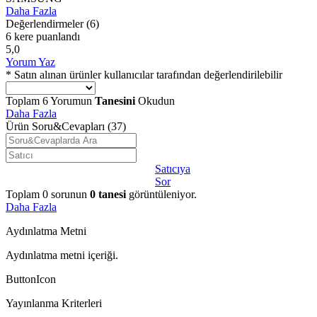
Daha Fazla
Değerlendirmeler
(6)
6 kere puanlandı
5,0
Yorum Yaz
* Satın alınan ürünler kullanıcılar tarafından değerlendirilebilir
Toplam
6
Yorumun
Tanesini
Okudun
Daha Fazla
Ürün Soru&Cevapları
(37)
Satıcıya
Sor
Toplam
0
sorunun
0
tanesi
görüntüleniyor.
Daha Fazla
Aydınlatma Metni
Aydınlatma metni içeriği.
ButtonIcon
Yayınlanma Kriterleri