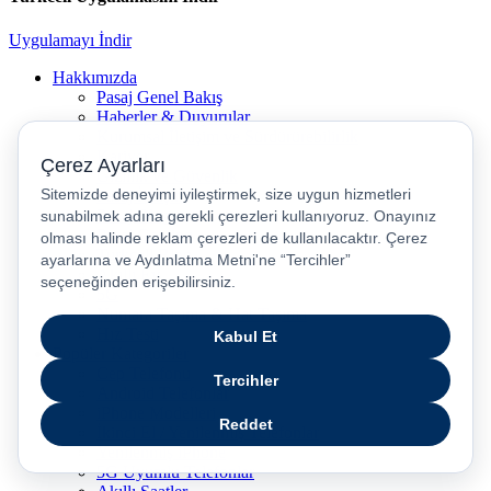
Uygulamayı İndir
Hakkımızda
Pasaj Genel Bakış
Haberler & Duyurular
Kurumsal İletişim ve Sürdürürebilirlik
Kariyer
Gizlilik ve Güvenlik
Pasaj İletişim
Pasaj Blog
Pasaj Gaming
Turkcell Blog
Akıllı Ev
5G
Numara Taşıma & Hat Taşıma
Hız Testi
Popüler Kategoriler
Cep Telefonu
Android Telefonlar
iPhone Modelleri
İkinci El / Yenilenmiş Telefonlar
Yenilenmiş iPhone
5G Uyumlu Telefonlar