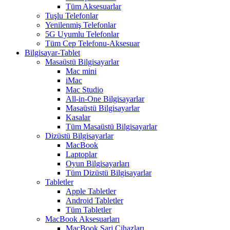
Tüm Aksesuarlar
Tuşlu Telefonlar
Yenilenmiş Telefonlar
5G Uyumlu Telefonlar
Tüm Cep Telefonu-Aksesuar
Bilgisayar-Tablet
Masaüstü Bilgisayarlar
Mac mini
iMac
Mac Studio
All-in-One Bilgisayarlar
Masaüstü Bilgisayarlar
Kasalar
Tüm Masaüstü Bilgisayarlar
Dizüstü Bilgisayarlar
MacBook
Laptoplar
Oyun Bilgisayarları
Tüm Dizüstü Bilgisayarlar
Tabletler
Apple Tabletler
Android Tabletler
Tüm Tabletler
MacBook Aksesuarları
MacBook Şarj Cihazları