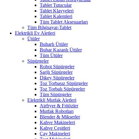
Tablet Tutucular
Tablet Klavyeleri
Tablet Kalemleri
Tüm Tablet Aksesuarları
Tüm Bilgisayar-Tablet
Elektrikli Ev Aletleri
Ütüler
Buharlı Ütüler
Buhar Kazanlı Ütüler
Tüm Ütüler
Süpürgeler
Robot Süpürgeler
Şarjlı Süpürgeler
Dikey Süpürgeler
Toz Torbasız Süpürgeler
Toz Torbalı Süpürgeler
Tüm Süpürgeler
Elektrikli Mutfak Aletleri
Airfryer & Fritözler
Mutfak Robotları
Blender & Mikserler
Kahve Makineleri
Kahve Çeşitleri
Çay Makineleri