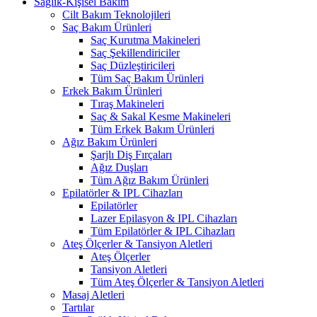
Sağlık-Kişisel Bakım
Cilt Bakım Teknolojileri
Saç Bakım Ürünleri
Saç Kurutma Makineleri
Saç Şekillendiriciler
Saç Düzleştiricileri
Tüm Saç Bakım Ürünleri
Erkek Bakım Ürünleri
Tıraş Makineleri
Saç & Sakal Kesme Makineleri
Tüm Erkek Bakım Ürünleri
Ağız Bakım Ürünleri
Şarjlı Diş Fırçaları
Ağız Duşları
Tüm Ağız Bakım Ürünleri
Epilatörler & IPL Cihazları
Epilatörler
Lazer Epilasyon & IPL Cihazları
Tüm Epilatörler & IPL Cihazları
Ateş Ölçerler & Tansiyon Aletleri
Ateş Ölçerler
Tansiyon Aletleri
Tüm Ateş Ölçerler & Tansiyon Aletleri
Masaj Aletleri
Tartılar