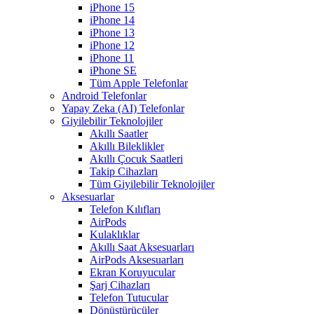
iPhone 15
iPhone 14
iPhone 13
iPhone 12
iPhone 11
iPhone SE
Tüm Apple Telefonlar
Android Telefonlar
Yapay Zeka (AI) Telefonlar
Giyilebilir Teknolojiler
Akıllı Saatler
Akıllı Bileklikler
Akıllı Çocuk Saatleri
Takip Cihazları
Tüm Giyilebilir Teknolojiler
Aksesuarlar
Telefon Kılıfları
AirPods
Kulaklıklar
Akıllı Saat Aksesuarları
AirPods Aksesuarları
Ekran Koruyucular
Şarj Cihazları
Telefon Tutucular
Dönüştürücüler