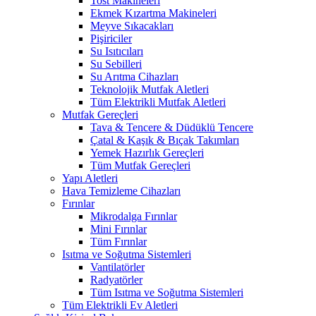
Tost Makineleri
Ekmek Kızartma Makineleri
Meyve Sıkacakları
Pişiriciler
Su Isıtıcıları
Su Sebilleri
Su Arıtma Cihazları
Teknolojik Mutfak Aletleri
Tüm Elektrikli Mutfak Aletleri
Mutfak Gereçleri
Tava & Tencere & Düdüklü Tencere
Çatal & Kaşık & Bıçak Takımları
Yemek Hazırlık Gereçleri
Tüm Mutfak Gereçleri
Yapı Aletleri
Hava Temizleme Cihazları
Fırınlar
Mikrodalga Fırınlar
Mini Fırınlar
Tüm Fırınlar
Isıtma ve Soğutma Sistemleri
Vantilatörler
Radyatörler
Tüm Isıtma ve Soğutma Sistemleri
Tüm Elektrikli Ev Aletleri