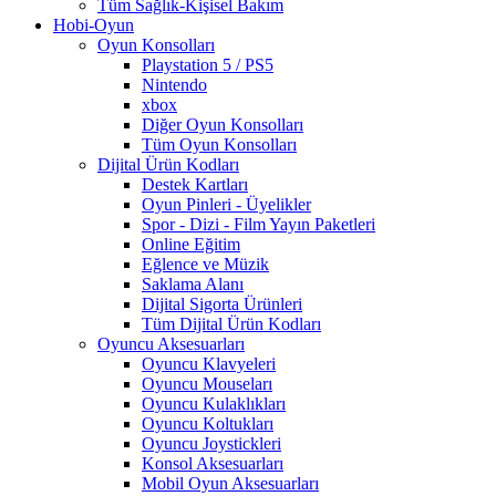
Tüm Sağlık-Kişisel Bakım
Hobi-Oyun
Oyun Konsolları
Playstation 5 / PS5
Nintendo
xbox
Diğer Oyun Konsolları
Tüm Oyun Konsolları
Dijital Ürün Kodları
Destek Kartları
Oyun Pinleri - Üyelikler
Spor - Dizi - Film Yayın Paketleri
Online Eğitim
Eğlence ve Müzik
Saklama Alanı
Dijital Sigorta Ürünleri
Tüm Dijital Ürün Kodları
Oyuncu Aksesuarları
Oyuncu Klavyeleri
Oyuncu Mouseları
Oyuncu Kulaklıkları
Oyuncu Koltukları
Oyuncu Joystickleri
Konsol Aksesuarları
Mobil Oyun Aksesuarları