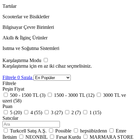
Tartılar
Scooterlar ve Bisikletler
Bilgisayar Çevre Birimleri
Akıllı & İlginç Ürünler
Isıtma ve Soğutma Sistemleri
Karşılaştırma Modu
Karşılaştırma için en az iki cihaz seçmelisiniz.
Filtrele
0
Sırala
Filtrele
Peşin Fiyat
500 - 1500 TL (
3
)
1500 - 3000 TL (
12
)
3000 TL ve
uzeri (
58
)
Puan
5 (
20
)
4 (
55
)
3 (
27
)
2 (
7
)
1 (
15
)
Satıcılar
Turkcell Satış A.Ş.
Possible
hepsiibizdenn
Emre
İletişim
NEONBİL
Fırsat Kurdu
MARMARA STORE