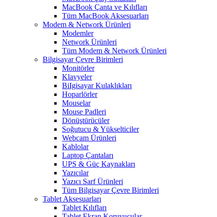
MacBook Çanta ve Kılıfları
Tüm MacBook Aksesuarları
Modem & Network Ürünleri
Modemler
Network Ürünleri
Tüm Modem & Network Ürünleri
Bilgisayar Çevre Birimleri
Monitörler
Klavyeler
BiIgisayar Kulaklıkları
Hoparlörler
Mouselar
Mouse Padleri
Dönüştürücüler
Soğutucu & Yükselticiler
Webcam Ürünleri
Kablolar
Laptop Çantaları
UPS & Güç Kaynakları
Yazıcılar
Yazıcı Sarf Ürünleri
Tüm Bilgisayar Çevre Birimleri
Tablet Aksesuarları
Tablet Kılıfları
Tablet Ekran Koruyucular