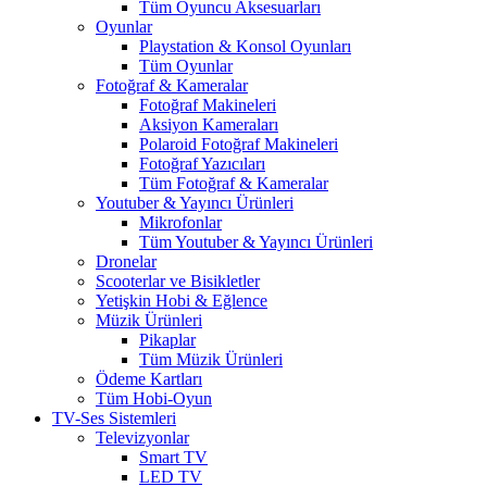
Tüm Oyuncu Aksesuarları
Oyunlar
Playstation & Konsol Oyunları
Tüm Oyunlar
Fotoğraf & Kameralar
Fotoğraf Makineleri
Aksiyon Kameraları
Polaroid Fotoğraf Makineleri
Fotoğraf Yazıcıları
Tüm Fotoğraf & Kameralar
Youtuber & Yayıncı Ürünleri
Mikrofonlar
Tüm Youtuber & Yayıncı Ürünleri
Dronelar
Scooterlar ve Bisikletler
Yetişkin Hobi & Eğlence
Müzik Ürünleri
Pikaplar
Tüm Müzik Ürünleri
Ödeme Kartları
Tüm Hobi-Oyun
TV-Ses Sistemleri
Televizyonlar
Smart TV
LED TV