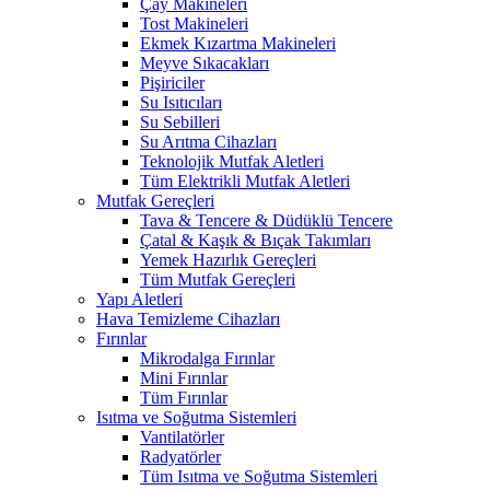
Çay Makineleri
Tost Makineleri
Ekmek Kızartma Makineleri
Meyve Sıkacakları
Pişiriciler
Su Isıtıcıları
Su Sebilleri
Su Arıtma Cihazları
Teknolojik Mutfak Aletleri
Tüm Elektrikli Mutfak Aletleri
Mutfak Gereçleri
Tava & Tencere & Düdüklü Tencere
Çatal & Kaşık & Bıçak Takımları
Yemek Hazırlık Gereçleri
Tüm Mutfak Gereçleri
Yapı Aletleri
Hava Temizleme Cihazları
Fırınlar
Mikrodalga Fırınlar
Mini Fırınlar
Tüm Fırınlar
Isıtma ve Soğutma Sistemleri
Vantilatörler
Radyatörler
Tüm Isıtma ve Soğutma Sistemleri