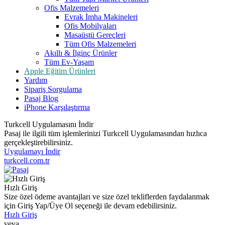
Ofis Malzemeleri
Evrak İmha Makineleri
Ofis Mobilyaları
Masaüstü Gereçleri
Tüm Ofis Malzemeleri
Akıllı & İlginç Ürünler
Tüm Ev-Yaşam
Apple Eğitim Ürünleri
Yardım
Sipariş Sorgulama
Pasaj Blog
iPhone Karşılaştırma
Turkcell Uygulamasını İndir
Pasaj ile ilgili tüm işlemlerinizi Turkcell Uygulamasından hızlıca
gerçekleştirebilirsiniz.
Uygulamayı İndir
turkcell.com.tr
Hızlı Giriş
Size özel ödeme avantajları ve size özel tekliflerden faydalanmak
için Giriş Yap/Üye Ol seçeneği ile devam edebilirsiniz.
Hızlı Giriş
veya