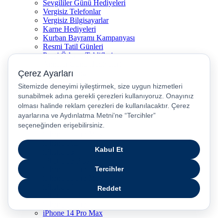
Sevgililer Günü Hediyeleri
Vergisiz Telefonlar
Vergisiz Bilgisayarlar
Karne Hediyeleri
Kurban Bayramı Kampanyası
Resmi Tatil Günleri
Pasaj Ödeme Teklifleri
Anneler Günü Hediyeleri
Babalar Günü
Taksitli Harikalar Diyarı
Popüler Ürünler
iPhone 17
iPhone 16
iPhone Air
iPhone 16 Pro Max
iPhone 17 Pro Max
iPhone 16E
iPhone 15
iPhone 15 Plus
iPhone 15 Pro
iPhone 15 Pro Max
iPhone 14
iPhone 14 Plus
iPhone 14 Pro
iPhone 14 Pro Max