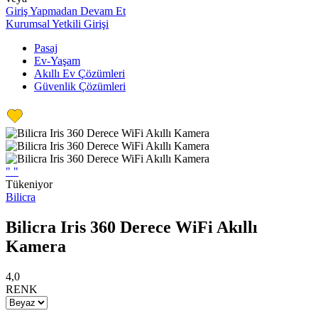
Giriş Yapmadan Devam Et
Kurumsal Yetkili Girişi
Pasaj
Ev-Yaşam
Akıllı Ev Çözümleri
Güvenlik Çözümleri
"
"
Tükeniyor
Bilicra
Bilicra Iris 360 Derece WiFi Akıllı
Kamera
4,0
RENK