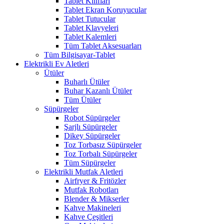
Tablet Kılıfları
Tablet Ekran Koruyucular
Tablet Tutucular
Tablet Klavyeleri
Tablet Kalemleri
Tüm Tablet Aksesuarları
Tüm Bilgisayar-Tablet
Elektrikli Ev Aletleri
Ütüler
Buharlı Ütüler
Buhar Kazanlı Ütüler
Tüm Ütüler
Süpürgeler
Robot Süpürgeler
Şarjlı Süpürgeler
Dikey Süpürgeler
Toz Torbasız Süpürgeler
Toz Torbalı Süpürgeler
Tüm Süpürgeler
Elektrikli Mutfak Aletleri
Airfryer & Fritözler
Mutfak Robotları
Blender & Mikserler
Kahve Makineleri
Kahve Çeşitleri