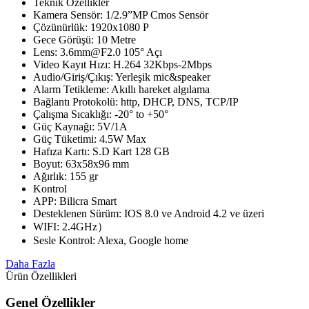
Teknik Özellikler
Kamera Sensör: 1/2.9”MP Cmos Sensör
Çözünürlük: 1920x1080 P
Gece Görüşü: 10 Metre
Lens: 3.6mm@F2.0 105° Açı
Video Kayıt Hızı: H.264 32Kbps-2Mbps
Audio/Giriş/Çıkış: Yerleşik mic&speaker
Alarm Tetikleme: Akıllı hareket algılama
Bağlantı Protokolü: http, DHCP, DNS, TCP/IP
Çalışma Sıcaklığı: -20° to +50°
Güç Kaynağı: 5V/1A
Güç Tüketimi: 4.5W Max
Hafıza Kartı: S.D Kart 128 GB
Boyut: 63x58x96 mm
Ağırlık: 155 gr
Kontrol
APP: Bilicra Smart
Desteklenen Sürüm: IOS 8.0 ve Android 4.2 ve üzeri
WIFI: 2.4GHz）
Sesle Kontrol: Alexa, Google home
Daha Fazla
Ürün Özellikleri
Genel Özellikler