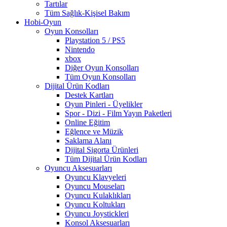
Tartılar
Tüm Sağlık-Kişisel Bakım
Hobi-Oyun
Oyun Konsolları
Playstation 5 / PS5
Nintendo
xbox
Diğer Oyun Konsolları
Tüm Oyun Konsolları
Dijital Ürün Kodları
Destek Kartları
Oyun Pinleri - Üyelikler
Spor - Dizi - Film Yayın Paketleri
Online Eğitim
Eğlence ve Müzik
Saklama Alanı
Dijital Sigorta Ürünleri
Tüm Dijital Ürün Kodları
Oyuncu Aksesuarları
Oyuncu Klavyeleri
Oyuncu Mouseları
Oyuncu Kulaklıkları
Oyuncu Koltukları
Oyuncu Joystickleri
Konsol Aksesuarları