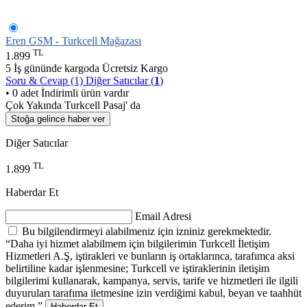
Eren GSM - Turkcell Mağazası
TL
1.899
5 İş gününde kargoda
Ücretsiz Kargo
Soru & Cevap (1)
Diğer Satıcılar (
1
)
• 0 adet İndirimli ürün vardır
Çok Yakında Turkcell Pasaj' da
Stoğa gelince haber ver
Diğer Satıcılar
TL
1.899
Haberdar Et
Email Adresi
Bu bilgilendirmeyi alabilmeniz için izniniz gerekmektedir.
“Daha iyi hizmet alabilmem için bilgilerimin Turkcell İletişim
Hizmetleri A.Ş, iştirakleri ve bunların iş ortaklarınca, tarafımca aksi
belirtiline kadar işlenmesine; Turkcell ve iştiraklerinin iletişim
bilgilerimi kullanarak, kampanya, servis, tarife ve hizmetleri ile ilgili
duyuruları tarafıma iletmesine izin verdiğimi kabul, beyan ve taahhüt
ederim.”
Haberdar Et