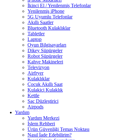
İkinci El / Yenilenmiş Telefonlar
Yenilenmiş iPhone
5G Uyumlu Telefonlar
Akıllı Saatler
Bluetooth Kulaklıklar
Tabletler
Laptop
Oyun Bilgisayarları
Dikey Süpürgeler
Robot Süpürgeler
Kahve Makineleri
Televizyon
Airfryer
Kulaklıklar
Çocuk Akıllı Saat
Kulakiçi Kulaklık
Kettle
Saç Düzleştirici
Airpods
Yardım
Yardım Merkezi
İşlem Rehberi
Ürün Güvenliği Temas Noktası
Nasıl İade Edebilirim?