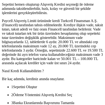
Sepetini hemen oluşturup Alışveriş Kredisi seçeneği ile ödeme
adımında taksitlendirebilir, hızlı, kolay ve güvenli bir şekilde
işlemlerini gerçekleştirebilirsin.
Paycell Alışveriş Limiti ürününde kredi Turkcell Finansman A.Ş.
(Financell) tarafından tahsis edilmektedir. Krediye ilişkin vade, taksit
tutarı, taksit adedi ve faiz oranı Financell tarafından belirlenir. Vade
ve taksit tutarları tek bir ürün üzerinden hesaplanmış olup sepetteki
tutar üzerinden değişiklik gösterebilir. Maksimum vade
bilgisayarlarda 12, tabletlerde 6 aydır. 20.000 TL ve altındaki cep
telefonlarında maksimum vade 12 ay, 20.000 TL üzerindeki cep
telefonlarında 3 aydır. Örneğin, sepetinizde 22.600 TL ve 19.500 TL
değerinde iki ayrı telefon varsa kullanabileceğiniz maksimum vade 3
aydır. Bu kategoriler haricinde kalan ve 50.001 TL – 100.000 TL
arasında açılacak krediler için vade üst sınırı 24 aydır.
Nasıl Kredi Kullanabilirim ?
Bir kaç adımda, krediniz anında onaylanır.
1
Sepetini Oluştur
2
Ödeme Yöntemini Alışveriş Kredisi Seç
3
Banka Ekranlarında Başvurunu Tamamla