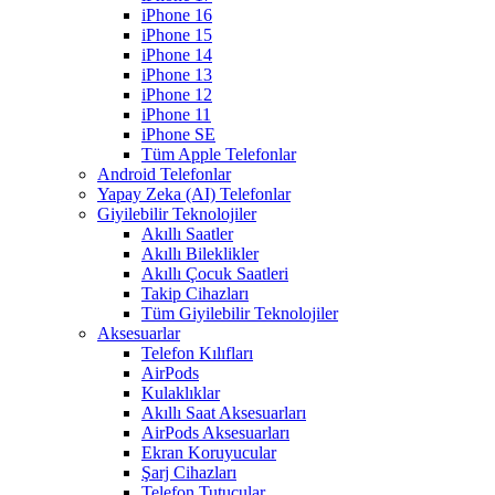
iPhone 16
iPhone 15
iPhone 14
iPhone 13
iPhone 12
iPhone 11
iPhone SE
Tüm Apple Telefonlar
Android Telefonlar
Yapay Zeka (AI) Telefonlar
Giyilebilir Teknolojiler
Akıllı Saatler
Akıllı Bileklikler
Akıllı Çocuk Saatleri
Takip Cihazları
Tüm Giyilebilir Teknolojiler
Aksesuarlar
Telefon Kılıfları
AirPods
Kulaklıklar
Akıllı Saat Aksesuarları
AirPods Aksesuarları
Ekran Koruyucular
Şarj Cihazları
Telefon Tutucular