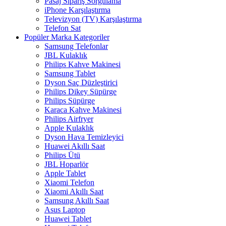
Pasaj Sipariş Sorgulama
iPhone Karşılaştırma
Televizyon (TV) Karşılaştırma
Telefon Sat
Popüler Marka Kategoriler
Samsung Telefonlar
JBL Kulaklık
Philips Kahve Makinesi
Samsung Tablet
Dyson Saç Düzleştirici
Philips Dikey Süpürge
Philips Süpürge
Karaca Kahve Makinesi
Philips Airfryer
Apple Kulaklık
Dyson Hava Temizleyici
Huawei Akıllı Saat
Philips Ütü
JBL Hoparlör
Apple Tablet
Xiaomi Telefon
Xiaomi Akıllı Saat
Samsung Akıllı Saat
Asus Laptop
Huawei Tablet