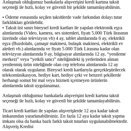
Anlaşmalı olduğumuz bankalarla alışverişini kredi kartına taksit
seçeneği ile hızlı, kolay ve güvenli bir şekilde tamamlayabilirsin.
• Ödeme esnasında seçilen taksitlerde vade farkından dolayı tutar
farklılıkları görülebilir.
• Taksit üst sınırı bireysel kredi kartları ile yapılan elektronik eşya
alımlarında (Video, kamera, ses sistemleri, fiyatı 5.000 Türk lirasının
üzerinde olan televizyon vb) 4 ay, tablet alımlarında 6 ay, elektrikli
eşya (Buzdolabı, çamaşır makinesi, bulaşık makinesi, elektrikli ev
aletleri vb.) alımlarında ve fiyatı 5.000 Türk Lirasına kadar olan
televizyon alımlarında 9 ay, bilgisayar alımlarında 12 ay, “yenileme
merkezi” veya “yetkili satıcı” niteliğindeki iş yerlerinden alınan
yenilenmiş ürün niteliğinde olan cep telefonu alımlarında 12 ay
olarak olarak uygulanır. Bireysel kredi kartlarıyla gerçekleştirilecek
telekomünikasyon, hediye kart, hediye çeki ve benzeri şekillerde
herhangi somut bir mal veya hizmeti içermeyen ürünlerin
alımlarında taksit uygulanamaz.
Anlaşmalı olduğumuz bankalarla alışverişini kredi kartına taksit
seçeneği ile hızlı, kolay ve güvenli bir şekilde tamamlayabilirsin.
Ticari kredi kartları ile yapılan alışverişlerde 12 aya kadar taksit
imkanından yararlanabilirsiniz. En fazla 12 aya kadar taksit yapma
imkanı olsa da banka bazlı farklı taksit tutarları uygulanabilmektedir.
Alışveriş Kredisi