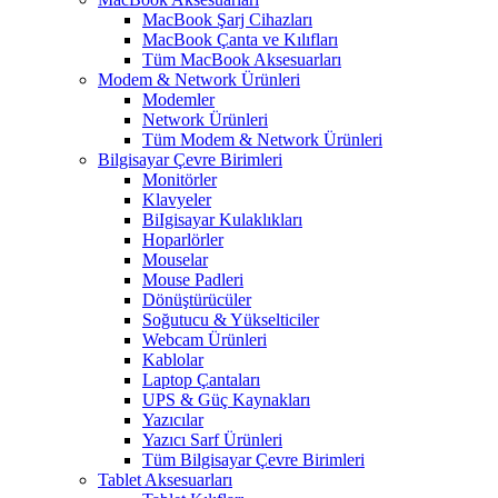
MacBook Şarj Cihazları
MacBook Çanta ve Kılıfları
Tüm MacBook Aksesuarları
Modem & Network Ürünleri
Modemler
Network Ürünleri
Tüm Modem & Network Ürünleri
Bilgisayar Çevre Birimleri
Monitörler
Klavyeler
BiIgisayar Kulaklıkları
Hoparlörler
Mouselar
Mouse Padleri
Dönüştürücüler
Soğutucu & Yükselticiler
Webcam Ürünleri
Kablolar
Laptop Çantaları
UPS & Güç Kaynakları
Yazıcılar
Yazıcı Sarf Ürünleri
Tüm Bilgisayar Çevre Birimleri
Tablet Aksesuarları