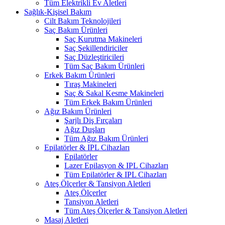
Tüm Elektrikli Ev Aletleri
Sağlık-Kişisel Bakım
Cilt Bakım Teknolojileri
Saç Bakım Ürünleri
Saç Kurutma Makineleri
Saç Şekillendiriciler
Saç Düzleştiricileri
Tüm Saç Bakım Ürünleri
Erkek Bakım Ürünleri
Tıraş Makineleri
Saç & Sakal Kesme Makineleri
Tüm Erkek Bakım Ürünleri
Ağız Bakım Ürünleri
Şarjlı Diş Fırçaları
Ağız Duşları
Tüm Ağız Bakım Ürünleri
Epilatörler & IPL Cihazları
Epilatörler
Lazer Epilasyon & IPL Cihazları
Tüm Epilatörler & IPL Cihazları
Ateş Ölçerler & Tansiyon Aletleri
Ateş Ölçerler
Tansiyon Aletleri
Tüm Ateş Ölçerler & Tansiyon Aletleri
Masaj Aletleri