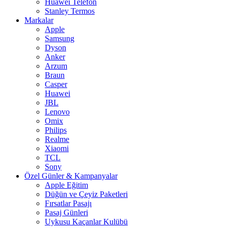
Huawei Telefon
Stanley Termos
Markalar
Apple
Samsung
Dyson
Anker
Arzum
Braun
Casper
Huawei
JBL
Lenovo
Omix
Philips
Realme
Xiaomi
TCL
Sony
Özel Günler & Kampanyalar
Apple Eğitim
Düğün ve Çeyiz Paketleri
Fırsatlar Pasajı
Pasaj Günleri
Uykusu Kaçanlar Kulübü