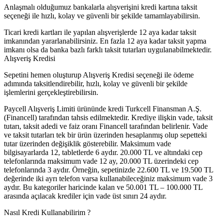
Anlaşmalı olduğumuz bankalarla alışverişini kredi kartına taksit
seçeneği ile hızlı, kolay ve güvenli bir şekilde tamamlayabilirsin.
Ticari kredi kartları ile yapılan alışverişlerde 12 aya kadar taksit
imkanından yararlanabilirsiniz. En fazla 12 aya kadar taksit yapma
imkanı olsa da banka bazlı farklı taksit tutarları uygulanabilmektedir.
Alışveriş Kredisi
Sepetini hemen oluşturup Alışveriş Kredisi seçeneği ile ödeme
adımında taksitlendirebilir, hızlı, kolay ve güvenli bir şekilde
işlemlerini gerçekleştirebilirsin.
Paycell Alışveriş Limiti ürününde kredi Turkcell Finansman A.Ş.
(Financell) tarafından tahsis edilmektedir. Krediye ilişkin vade, taksit
tutarı, taksit adedi ve faiz oranı Financell tarafından belirlenir. Vade
ve taksit tutarları tek bir ürün üzerinden hesaplanmış olup sepetteki
tutar üzerinden değişiklik gösterebilir. Maksimum vade
bilgisayarlarda 12, tabletlerde 6 aydır. 20.000 TL ve altındaki cep
telefonlarında maksimum vade 12 ay, 20.000 TL üzerindeki cep
telefonlarında 3 aydır. Örneğin, sepetinizde 22.600 TL ve 19.500 TL
değerinde iki ayrı telefon varsa kullanabileceğiniz maksimum vade 3
aydır. Bu kategoriler haricinde kalan ve 50.001 TL – 100.000 TL
arasında açılacak krediler için vade üst sınırı 24 aydır.
Nasıl Kredi Kullanabilirim ?