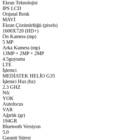
Ekran Teknolojisi
IPS LCD
Orıjınal Renk
MAVİ
Ekran Çözünürlüğü (pixels)
1600X720 (HD+)
Ön Kamera (mp)
5 MP
Arka Kamera (mp)
13MP + 2MP + 2MP
4.5guyumu
LTE
İşlemci
MEDİATEK HELİO G35
İşlemci Hızı (hz)
2.3 GHZ
Nfc
YOK
Autofocus
VAR
Ağırlık (gr)
194GR
Bluetooth Versiyon
5.0
Garanti Süresi