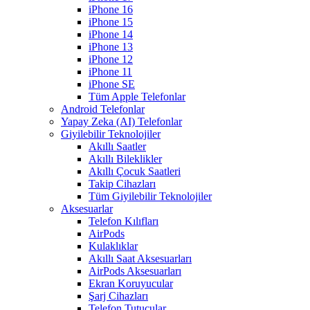
iPhone 16
iPhone 15
iPhone 14
iPhone 13
iPhone 12
iPhone 11
iPhone SE
Tüm Apple Telefonlar
Android Telefonlar
Yapay Zeka (AI) Telefonlar
Giyilebilir Teknolojiler
Akıllı Saatler
Akıllı Bileklikler
Akıllı Çocuk Saatleri
Takip Cihazları
Tüm Giyilebilir Teknolojiler
Aksesuarlar
Telefon Kılıfları
AirPods
Kulaklıklar
Akıllı Saat Aksesuarları
AirPods Aksesuarları
Ekran Koruyucular
Şarj Cihazları
Telefon Tutucular