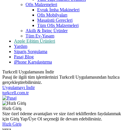
Ofis Malzemeleri
Evrak İmha Makineleri
Ofis Mobilyaları
Masaüstü Gereçleri
Tüm Ofis Malzemeleri
Akıllı & İlginç Ürünler
Tüm Ev-Yaşam
Apple Eğitim Ürünleri
Yardım
Sipariş Sorgulama
Pasaj Blog
iPhone Karşılaştırma
Turkcell Uygulamasını İndir
Pasaj ile ilgili tüm işlemlerinizi Turkcell Uygulamasından hızlıca
gerçekleştirebilirsiniz.
Uygulamayı İndir
turkcell.com.tr
Hızlı Giriş
Size özel ödeme avantajları ve size özel tekliflerden faydalanmak
için Giriş Yap/Üye Ol seçeneği ile devam edebilirsiniz.
Hızlı Giriş
veya