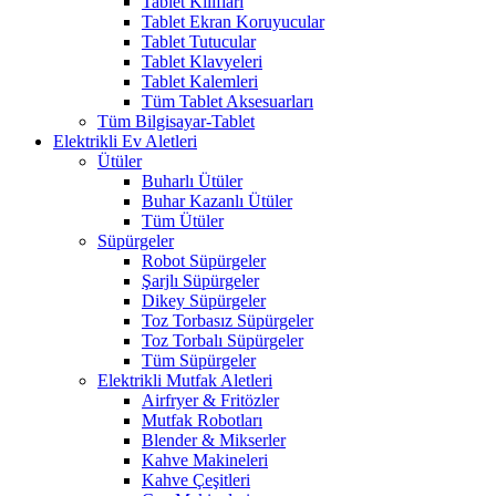
Tablet Kılıfları
Tablet Ekran Koruyucular
Tablet Tutucular
Tablet Klavyeleri
Tablet Kalemleri
Tüm Tablet Aksesuarları
Tüm Bilgisayar-Tablet
Elektrikli Ev Aletleri
Ütüler
Buharlı Ütüler
Buhar Kazanlı Ütüler
Tüm Ütüler
Süpürgeler
Robot Süpürgeler
Şarjlı Süpürgeler
Dikey Süpürgeler
Toz Torbasız Süpürgeler
Toz Torbalı Süpürgeler
Tüm Süpürgeler
Elektrikli Mutfak Aletleri
Airfryer & Fritözler
Mutfak Robotları
Blender & Mikserler
Kahve Makineleri
Kahve Çeşitleri