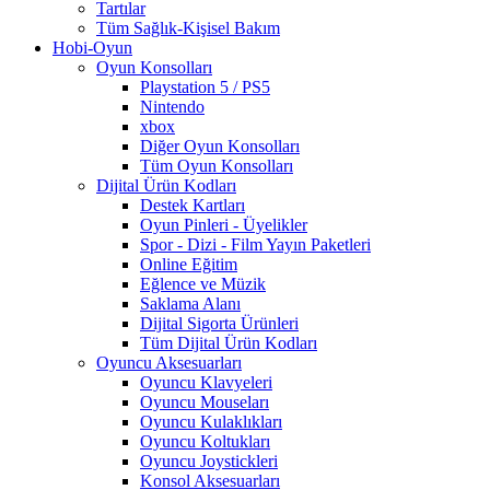
Tartılar
Tüm Sağlık-Kişisel Bakım
Hobi-Oyun
Oyun Konsolları
Playstation 5 / PS5
Nintendo
xbox
Diğer Oyun Konsolları
Tüm Oyun Konsolları
Dijital Ürün Kodları
Destek Kartları
Oyun Pinleri - Üyelikler
Spor - Dizi - Film Yayın Paketleri
Online Eğitim
Eğlence ve Müzik
Saklama Alanı
Dijital Sigorta Ürünleri
Tüm Dijital Ürün Kodları
Oyuncu Aksesuarları
Oyuncu Klavyeleri
Oyuncu Mouseları
Oyuncu Kulaklıkları
Oyuncu Koltukları
Oyuncu Joystickleri
Konsol Aksesuarları