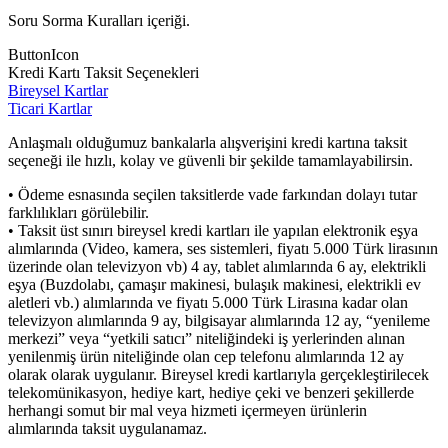
Soru Sorma Kuralları içeriği.
ButtonIcon
Kredi Kartı Taksit Seçenekleri
Bireysel Kartlar
Ticari Kartlar
Anlaşmalı olduğumuz bankalarla alışverişini kredi kartına taksit
seçeneği ile hızlı, kolay ve güvenli bir şekilde tamamlayabilirsin.
• Ödeme esnasında seçilen taksitlerde vade farkından dolayı tutar
farklılıkları görülebilir.
• Taksit üst sınırı bireysel kredi kartları ile yapılan elektronik eşya
alımlarında (Video, kamera, ses sistemleri, fiyatı 5.000 Türk lirasının
üzerinde olan televizyon vb) 4 ay, tablet alımlarında 6 ay, elektrikli
eşya (Buzdolabı, çamaşır makinesi, bulaşık makinesi, elektrikli ev
aletleri vb.) alımlarında ve fiyatı 5.000 Türk Lirasına kadar olan
televizyon alımlarında 9 ay, bilgisayar alımlarında 12 ay, “yenileme
merkezi” veya “yetkili satıcı” niteliğindeki iş yerlerinden alınan
yenilenmiş ürün niteliğinde olan cep telefonu alımlarında 12 ay
olarak olarak uygulanır. Bireysel kredi kartlarıyla gerçekleştirilecek
telekomünikasyon, hediye kart, hediye çeki ve benzeri şekillerde
herhangi somut bir mal veya hizmeti içermeyen ürünlerin
alımlarında taksit uygulanamaz.