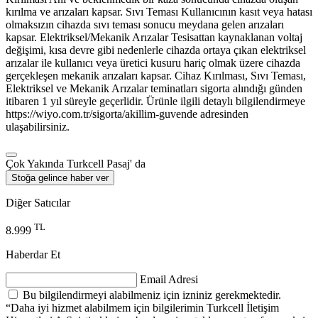
kırılma ve arızaları kapsar. Sıvı Teması Kullanıcının kasıt veya hatası
olmaksızın cihazda sıvı teması sonucu meydana gelen arızaları
kapsar. Elektriksel/Mekanik Arızalar Tesisattan kaynaklanan voltaj
değişimi, kısa devre gibi nedenlerle cihazda ortaya çıkan elektriksel
arızalar ile kullanıcı veya üretici kusuru hariç olmak üzere cihazda
gerçekleşen mekanik arızaları kapsar. Cihaz Kırılması, Sıvı Teması,
Elektriksel ve Mekanik Arızalar teminatları sigorta alındığı günden
itibaren 1 yıl süreyle geçerlidir. Ürünle ilgili detaylı bilgilendirmeye
https://wiyo.com.tr/sigorta/akillim-guvende adresinden
ulaşabilirsiniz.
Çok Yakında Turkcell Pasaj' da
Stoğa gelince haber ver
Diğer Satıcılar
TL
8.999
Haberdar Et
Email Adresi
Bu bilgilendirmeyi alabilmeniz için izniniz gerekmektedir.
“Daha iyi hizmet alabilmem için bilgilerimin Turkcell İletişim