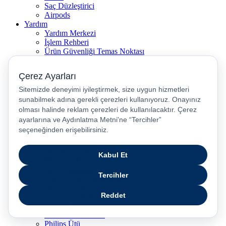
Saç Düzleştirici
Airpods
Yardım
Yardım Merkezi
İşlem Rehberi
Ürün Güvenliği Temas Noktası
Nasıl İade Edebilirim?
Pasaj Sipariş Sorgulama
iPhone Karşılaştırma
Televizyon (TV) Karşılaştırma
Telefon Sat
Popüler Marka Kategoriler
Samsung Telefonlar
JBL Kulaklık
Philips Kahve Makinesi
Samsung Tablet
Dyson Saç Düzleştirici
Philips Dikey Süpürge
Philips Süpürge
Karaca Kahve Makinesi
Philips Airfryer
Apple Kulaklık
Dyson Hava Temizleyici
Huawei Akıllı Saat
Philips Ütü