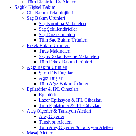
Tüm Elektrikli Ev Aletleri
Sağlık-Kişisel Bakım
Cilt Bakım Teknolojileri
Saç Bakım Ürünleri
Saç Kurutma Makineleri
Saç Şekillendiriciler
Saç Düzleştiricileri
Tüm Saç Bakım Ürünleri
Erkek Bakım Ürünleri
Tıraş Makineleri
Saç & Sakal Kesme Makineleri
Tüm Erkek Bakım Ürünleri
Ağız Bakım Ürünleri
Şarjlı Diş Fırçaları
Ağız Duşları
Tüm Ağız Bakım Ürünleri
Epilatörler & IPL Cihazları
Epilatörler
Lazer Epilasyon & IPL Cihazları
Tüm Epilatörler & IPL Cihazları
Ateş Ölçerler & Tansiyon Aletleri
Ateş Ölçerler
Tansiyon Aletleri
Tüm Ateş Ölçerler & Tansiyon Aletleri
Masaj Aletleri