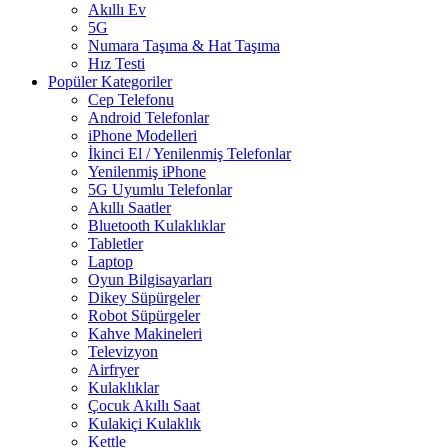
Akıllı Ev
5G
Numara Taşıma & Hat Taşıma
Hız Testi
Popüler Kategoriler
Cep Telefonu
Android Telefonlar
iPhone Modelleri
İkinci El / Yenilenmiş Telefonlar
Yenilenmiş iPhone
5G Uyumlu Telefonlar
Akıllı Saatler
Bluetooth Kulaklıklar
Tabletler
Laptop
Oyun Bilgisayarları
Dikey Süpürgeler
Robot Süpürgeler
Kahve Makineleri
Televizyon
Airfryer
Kulaklıklar
Çocuk Akıllı Saat
Kulakiçi Kulaklık
Kettle