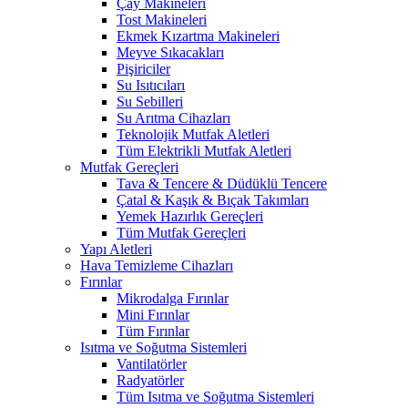
Çay Makineleri
Tost Makineleri
Ekmek Kızartma Makineleri
Meyve Sıkacakları
Pişiriciler
Su Isıtıcıları
Su Sebilleri
Su Arıtma Cihazları
Teknolojik Mutfak Aletleri
Tüm Elektrikli Mutfak Aletleri
Mutfak Gereçleri
Tava & Tencere & Düdüklü Tencere
Çatal & Kaşık & Bıçak Takımları
Yemek Hazırlık Gereçleri
Tüm Mutfak Gereçleri
Yapı Aletleri
Hava Temizleme Cihazları
Fırınlar
Mikrodalga Fırınlar
Mini Fırınlar
Tüm Fırınlar
Isıtma ve Soğutma Sistemleri
Vantilatörler
Radyatörler
Tüm Isıtma ve Soğutma Sistemleri