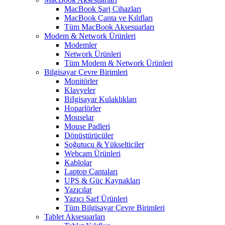
MacBook Şarj Cihazları
MacBook Çanta ve Kılıfları
Tüm MacBook Aksesuarları
Modem & Network Ürünleri
Modemler
Network Ürünleri
Tüm Modem & Network Ürünleri
Bilgisayar Çevre Birimleri
Monitörler
Klavyeler
BiIgisayar Kulaklıkları
Hoparlörler
Mouselar
Mouse Padleri
Dönüştürücüler
Soğutucu & Yükselticiler
Webcam Ürünleri
Kablolar
Laptop Çantaları
UPS & Güç Kaynakları
Yazıcılar
Yazıcı Sarf Ürünleri
Tüm Bilgisayar Çevre Birimleri
Tablet Aksesuarları