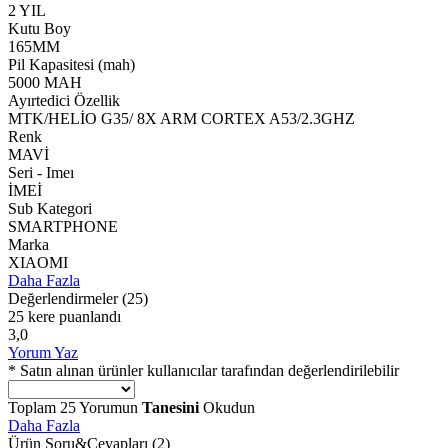
2 YIL
Kutu Boy
165MM
Pil Kapasitesi (mah)
5000 MAH
Ayırtedici Özellik
MTK/HELİO G35/ 8X ARM CORTEX A53/2.3GHZ
Renk
MAVİ
Seri - Imeı
İMEİ
Sub Kategori
SMARTPHONE
Marka
XIAOMI
Daha Fazla
Değerlendirmeler
(25)
25 kere puanlandı
3,0
Yorum Yaz
* Satın alınan ürünler kullanıcılar tarafından değerlendirilebilir
Toplam
25
Yorumun
Tanesini
Okudun
Daha Fazla
Ürün Soru&Cevapları
(2)