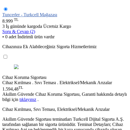
Tuncerler - Turkcell Mağazası
TL
8.999
3 İş gününde kargoda
Ücretsiz Kargo
Soru & Cevap (2)
• 0 adet İndirimli ürün vardır
Cihazınıza Ek Alabileceğiniz Sigorta Hizmetlerimiz
Cihaz Koruma Sigortası
Cihaz Kırılması . Sıvı Teması . Elektriksel/Mekanik Arızalar
TL
1.594,48
Akıllım Güvende Cihaz Koruma Sigortası, Garanti hakkında detaylı
bilgi için
tıklayınız
.
Cihaz Kırılması, Sıvı Teması, Elektriksel/Mekanik Arızalar
Akıllım Güvende Sigortası teminatları Turkcell Dijital Sigorta A.Ş.
tarafından sağlanan bir sigorta ürünüdür. Teminat Detayları; Cihaz
Kırılması Ani ve beklenmedik bir kaza sonucunda cihazda oluşan