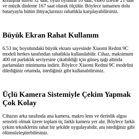
konuşma süresi 32 saat, oyun oynama 10 saat, video izleme 21 saat
ve müzik dinleme 167 saat olarak ölçülür. Böylece tamamen dolu
bataryayla bütün ihtiyaçlarınızı rahatlıkla karşılayabilirsiniz.
Büyük Ekran Rahat Kullanım
6.53 inç boyutundaki büyük ekranı sayesinde Xiaomi Redmi 9C
modeli herkes tarafından rahatlıkla kullanılabilir. Cihaz, maksimum
400 nit parlaklık seviyesine çıkabildiği için güneş ışığı altında
parlamaları minimuma indirir. Böylece Xiaomi Redmi 9C modelini
dilediğiniz ortamda, istediğiniz gibi kullanabilirsiniz.
Üçlü Kamera Sistemiyle Çekim Yapmak
Çok Kolay
Cihazın arka tarafında ana kamera, makro lens ve derinlik algısı
sensörü olmak üzere toplam üç farklı kamera yer alır. Böylece farklı
çekim tekniklerini rahat bir şekilde uygulayabilir, anı istediğiniz gibi
ölümsüzleştirebilirsiniz.