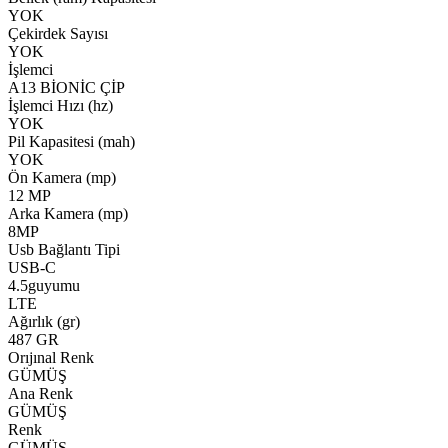
YOK
Çekirdek Sayısı
YOK
İşlemci
A13 BİONİC ÇİP
İşlemci Hızı (hz)
YOK
Pil Kapasitesi (mah)
YOK
Ön Kamera (mp)
12 MP
Arka Kamera (mp)
8MP
Usb Bağlantı Tipi
USB-C
4.5guyumu
LTE
Ağırlık (gr)
487 GR
Orıjınal Renk
GÜMÜŞ
Ana Renk
GÜMÜŞ
Renk
GÜMÜŞ