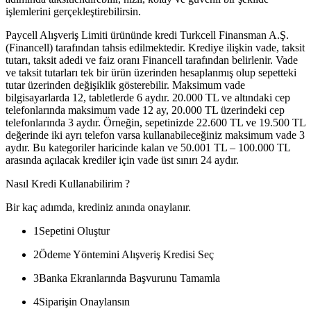
işlemlerini gerçekleştirebilirsin.
Paycell Alışveriş Limiti ürününde kredi Turkcell Finansman A.Ş.
(Financell) tarafından tahsis edilmektedir. Krediye ilişkin vade, taksit
tutarı, taksit adedi ve faiz oranı Financell tarafından belirlenir. Vade
ve taksit tutarları tek bir ürün üzerinden hesaplanmış olup sepetteki
tutar üzerinden değişiklik gösterebilir. Maksimum vade
bilgisayarlarda 12, tabletlerde 6 aydır. 20.000 TL ve altındaki cep
telefonlarında maksimum vade 12 ay, 20.000 TL üzerindeki cep
telefonlarında 3 aydır. Örneğin, sepetinizde 22.600 TL ve 19.500 TL
değerinde iki ayrı telefon varsa kullanabileceğiniz maksimum vade 3
aydır. Bu kategoriler haricinde kalan ve 50.001 TL – 100.000 TL
arasında açılacak krediler için vade üst sınırı 24 aydır.
Nasıl Kredi Kullanabilirim ?
Bir kaç adımda, krediniz anında onaylanır.
1
Sepetini Oluştur
2
Ödeme Yöntemini Alışveriş Kredisi Seç
3
Banka Ekranlarında Başvurunu Tamamla
4
Siparişin Onaylansın