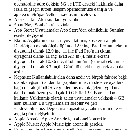
operatörüne göre değişir. 5G ve LTE desteği hakkında daha
fazla bilgi için lütfen iletişim operatörünüze danışın ve
apple.com/tr/ipad/cellular sayfasını inceleyin.
Aksesuarlar: Aksesuarlar ayrı satılır.
SharePlay: Sonbaharda sizinle.
App Store: Uygulamalar App Store’dan edinilebilir. Sunulan
eserler değişebilir.
Ekran: Aygıtların ekranları yuvarlatılmış köşelere sahiptir.
Dikdörtgen olarak ölçüldüğünde 12.9 inç iPad Pro’nun ekranı
diyagonal olarak 12.9 inç, 11 inç iPad Pro’nun ekranı
diyagonal olarak 11 inç, iPad Air’in (4. nesil) ekranı
diyagonal olarak 10.86 inç, iPad mini’nin (6. nesil) ekranı ise
diyagonal olarak 8.3 inçtir. Görüntülenebilen gerçek alan daha
azdır.
Kapasite: Kullanılabilir alan daha azdır ve birçok faktöre bağlı
olarak değişir. Standart bir yapılandırma, modele ve ayarlara
bağlı olarak (iPadOS ve yüklenmiş olarak gelen uygulamalar
dahil olmak üzere) yaklaşık 10 GB ile 13 GB arası alan
kullanır. Yüklenmiş olarak gelen uygulamalar yaklaşık 4 GB
alan kullanır. Bu uygulamaları silebilir ve geri
yükleyebilirsiniz. Depolama kapasitesi yazılım sürümüne ve
aygıta göre değişebilir.
Apple Arcade: Apple Arcade için abonelik gerekir.
Apple Music: Apple Music için abonelik gerekir.
FaceTime: FaceTime arama özelliği için, arayanın ve arananın