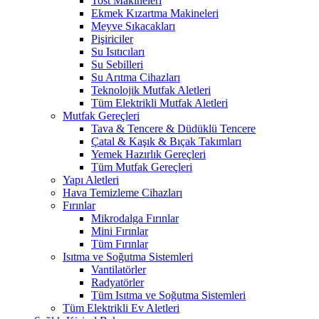
Tost Makineleri
Ekmek Kızartma Makineleri
Meyve Sıkacakları
Pişiriciler
Su Isıtıcıları
Su Sebilleri
Su Arıtma Cihazları
Teknolojik Mutfak Aletleri
Tüm Elektrikli Mutfak Aletleri
Mutfak Gereçleri
Tava & Tencere & Düdüklü Tencere
Çatal & Kaşık & Bıçak Takımları
Yemek Hazırlık Gereçleri
Tüm Mutfak Gereçleri
Yapı Aletleri
Hava Temizleme Cihazları
Fırınlar
Mikrodalga Fırınlar
Mini Fırınlar
Tüm Fırınlar
Isıtma ve Soğutma Sistemleri
Vantilatörler
Radyatörler
Tüm Isıtma ve Soğutma Sistemleri
Tüm Elektrikli Ev Aletleri