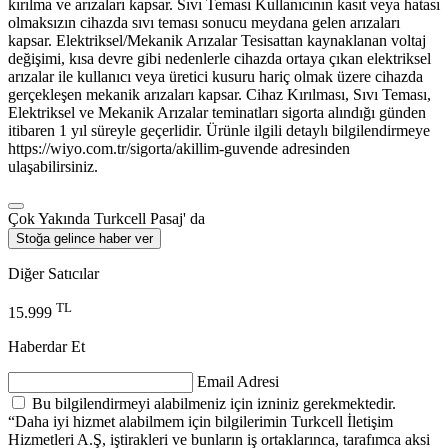
kırılma ve arızaları kapsar. Sıvı Teması Kullanıcının kasıt veya hatası
olmaksızın cihazda sıvı teması sonucu meydana gelen arızaları
kapsar. Elektriksel/Mekanik Arızalar Tesisattan kaynaklanan voltaj
değişimi, kısa devre gibi nedenlerle cihazda ortaya çıkan elektriksel
arızalar ile kullanıcı veya üretici kusuru hariç olmak üzere cihazda
gerçekleşen mekanik arızaları kapsar. Cihaz Kırılması, Sıvı Teması,
Elektriksel ve Mekanik Arızalar teminatları sigorta alındığı günden
itibaren 1 yıl süreyle geçerlidir. Ürünle ilgili detaylı bilgilendirmeye
https://wiyo.com.tr/sigorta/akillim-guvende adresinden
ulaşabilirsiniz.
Çok Yakında Turkcell Pasaj' da
Stoğa gelince haber ver
Diğer Satıcılar
TL
15.999
Haberdar Et
Email Adresi
Bu bilgilendirmeyi alabilmeniz için izniniz gerekmektedir.
“Daha iyi hizmet alabilmem için bilgilerimin Turkcell İletişim
Hizmetleri A.Ş, iştirakleri ve bunların iş ortaklarınca, tarafımca aksi