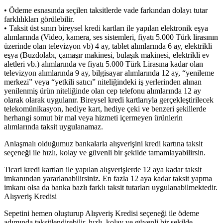
• Ödeme esnasında seçilen taksitlerde vade farkından dolayı tutar
farklılıkları görülebilir.
• Taksit üst sınırı bireysel kredi kartları ile yapılan elektronik eşya
alımlarında (Video, kamera, ses sistemleri, fiyatı 5.000 Türk lirasının
üzerinde olan televizyon vb) 4 ay, tablet alımlarında 6 ay, elektrikli
eşya (Buzdolabı, çamaşır makinesi, bulaşık makinesi, elektrikli ev
aletleri vb.) alımlarında ve fiyatı 5.000 Türk Lirasına kadar olan
televizyon alımlarında 9 ay, bilgisayar alımlarında 12 ay, “yenileme
merkezi” veya “yetkili satıcı” niteliğindeki iş yerlerinden alınan
yenilenmiş ürün niteliğinde olan cep telefonu alımlarında 12 ay
olarak olarak uygulanır. Bireysel kredi kartlarıyla gerçekleştirilecek
telekomünikasyon, hediye kart, hediye çeki ve benzeri şekillerde
herhangi somut bir mal veya hizmeti içermeyen ürünlerin
alımlarında taksit uygulanamaz.
Anlaşmalı olduğumuz bankalarla alışverişini kredi kartına taksit
seçeneği ile hızlı, kolay ve güvenli bir şekilde tamamlayabilirsin.
Ticari kredi kartları ile yapılan alışverişlerde 12 aya kadar taksit
imkanından yararlanabilirsiniz. En fazla 12 aya kadar taksit yapma
imkanı olsa da banka bazlı farklı taksit tutarları uygulanabilmektedir.
Alışveriş Kredisi
Sepetini hemen oluşturup Alışveriş Kredisi seçeneği ile ödeme
adımında taksitlendirebilir, hızlı, kolay ve güvenli bir şekilde