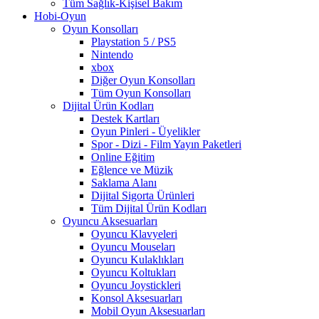
Tüm Sağlık-Kişisel Bakım
Hobi-Oyun
Oyun Konsolları
Playstation 5 / PS5
Nintendo
xbox
Diğer Oyun Konsolları
Tüm Oyun Konsolları
Dijital Ürün Kodları
Destek Kartları
Oyun Pinleri - Üyelikler
Spor - Dizi - Film Yayın Paketleri
Online Eğitim
Eğlence ve Müzik
Saklama Alanı
Dijital Sigorta Ürünleri
Tüm Dijital Ürün Kodları
Oyuncu Aksesuarları
Oyuncu Klavyeleri
Oyuncu Mouseları
Oyuncu Kulaklıkları
Oyuncu Koltukları
Oyuncu Joystickleri
Konsol Aksesuarları
Mobil Oyun Aksesuarları