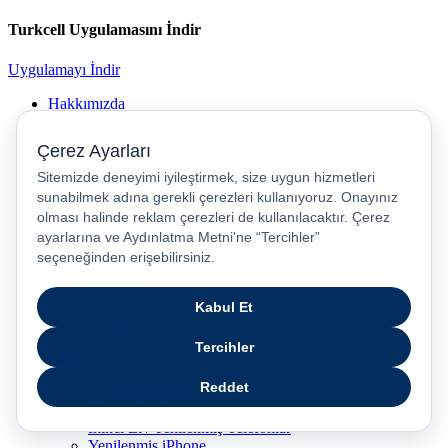
Turkcell Uygulamasını İndir
Uygulamayı İndir
Hakkımızda
Pasaj Genel Bakış
Haberler & Duyurular
Kurumsal İletişim ve Sürdürürebilirlik
Kariyer
Gizlilik ve Güvenlik
Pasaj İletişim
Pasaj Blog
Pasaj Gaming
Turkcell Blog
Akıllı Ev
5G
Numara Taşıma & Hat Taşıma
Hız Testi
Popüler Kategoriler
Cep Telefonu
Android Telefonlar
iPhone Modelleri
İkinci El / Yenilenmiş Telefonlar
Yenilenmiş iPhone