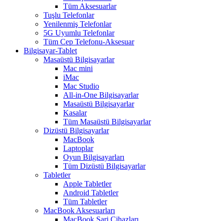
Tüm Aksesuarlar
Tuşlu Telefonlar
Yenilenmiş Telefonlar
5G Uyumlu Telefonlar
Tüm Cep Telefonu-Aksesuar
Bilgisayar-Tablet
Masaüstü Bilgisayarlar
Mac mini
iMac
Mac Studio
All-in-One Bilgisayarlar
Masaüstü Bilgisayarlar
Kasalar
Tüm Masaüstü Bilgisayarlar
Dizüstü Bilgisayarlar
MacBook
Laptoplar
Oyun Bilgisayarları
Tüm Dizüstü Bilgisayarlar
Tabletler
Apple Tabletler
Android Tabletler
Tüm Tabletler
MacBook Aksesuarları
MacBook Şarj Cihazları