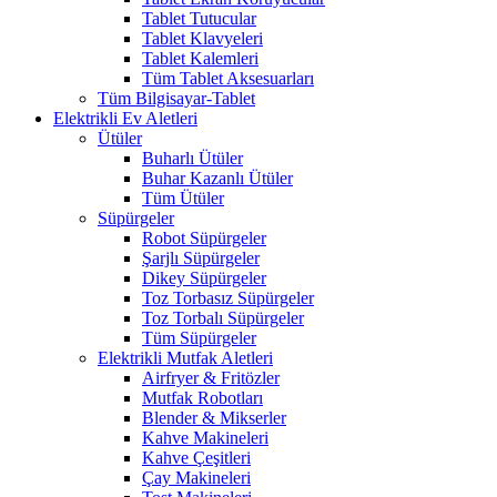
Tablet Tutucular
Tablet Klavyeleri
Tablet Kalemleri
Tüm Tablet Aksesuarları
Tüm Bilgisayar-Tablet
Elektrikli Ev Aletleri
Ütüler
Buharlı Ütüler
Buhar Kazanlı Ütüler
Tüm Ütüler
Süpürgeler
Robot Süpürgeler
Şarjlı Süpürgeler
Dikey Süpürgeler
Toz Torbasız Süpürgeler
Toz Torbalı Süpürgeler
Tüm Süpürgeler
Elektrikli Mutfak Aletleri
Airfryer & Fritözler
Mutfak Robotları
Blender & Mikserler
Kahve Makineleri
Kahve Çeşitleri
Çay Makineleri