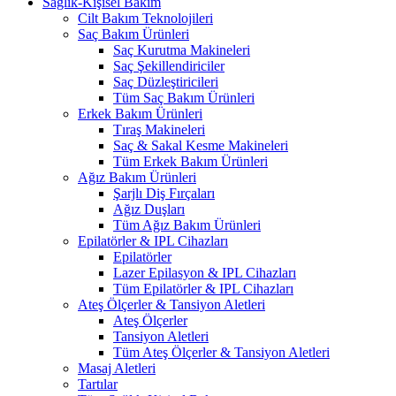
Sağlık-Kişisel Bakım
Cilt Bakım Teknolojileri
Saç Bakım Ürünleri
Saç Kurutma Makineleri
Saç Şekillendiriciler
Saç Düzleştiricileri
Tüm Saç Bakım Ürünleri
Erkek Bakım Ürünleri
Tıraş Makineleri
Saç & Sakal Kesme Makineleri
Tüm Erkek Bakım Ürünleri
Ağız Bakım Ürünleri
Şarjlı Diş Fırçaları
Ağız Duşları
Tüm Ağız Bakım Ürünleri
Epilatörler & IPL Cihazları
Epilatörler
Lazer Epilasyon & IPL Cihazları
Tüm Epilatörler & IPL Cihazları
Ateş Ölçerler & Tansiyon Aletleri
Ateş Ölçerler
Tansiyon Aletleri
Tüm Ateş Ölçerler & Tansiyon Aletleri
Masaj Aletleri
Tartılar