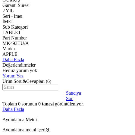
Garanti Süresi
2 YIL
Seri - Imeı
İMEİ
Sub Kategori
TABLET
Part Number
MK493TU/A
Marka
APPLE
Daha Fazla
Değerlendirmeler
Henüz yorum yok
Yorum Yaz
Ürün Soru&Cevapları
(6)
Satıcıya
Sor
Toplam
0
sorunun
0
tanesi
görüntüleniyor.
Daha Fazla
Aydınlatma Metni
Aydınlatma metni içeriği.