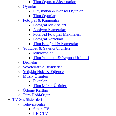
Tüm Oyuncu Aksesuarları
Oyunlar
Playstation & Konsol Oyunları
Tüm Oyunlar
Fotoğraf & Kameralar
Fotoğraf Makineleri
Aksiyon Kameraları
Polaroid Fotoğraf Makineleri
Fotoğraf Yazıcıları
Tüm Fotoğraf & Kameralar
Youtuber & Yayıncı Ürünleri
Mikrofonlar
Tüm Youtuber & Yayıncı Ürünleri
Dronelar
Scooterlar ve Bisikletler
Yetişkin Hobi & Eğlence
Müzik Ürünleri
Pikaplar
Tüm Müzik Ürünleri
Ödeme Kartları
Tüm Hobi-Oyun
TV-Ses Sistemleri
Televizyonlar
Smart TV
LED TV