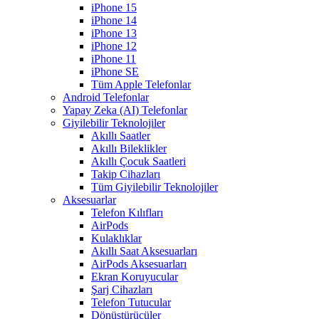
iPhone 15
iPhone 14
iPhone 13
iPhone 12
iPhone 11
iPhone SE
Tüm Apple Telefonlar
Android Telefonlar
Yapay Zeka (AI) Telefonlar
Giyilebilir Teknolojiler
Akıllı Saatler
Akıllı Bileklikler
Akıllı Çocuk Saatleri
Takip Cihazları
Tüm Giyilebilir Teknolojiler
Aksesuarlar
Telefon Kılıfları
AirPods
Kulaklıklar
Akıllı Saat Aksesuarları
AirPods Aksesuarları
Ekran Koruyucular
Şarj Cihazları
Telefon Tutucular
Dönüştürücüler