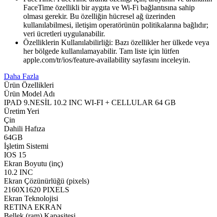
FaceTime özellikli bir aygıta ve Wi-Fi bağlantısına sahip
olması gerekir. Bu özelliğin hücresel ağ üzerinden
kullanılabilmesi, iletişim operatörünün politikalarına bağlıdır;
veri ücretleri uygulanabilir.
Özelliklerin Kullanılabilirliği: Bazı özellikler her ülkede veya
her bölgede kullanılamayabilir. Tam liste için lütfen
apple.com/tr/ios/feature-availability sayfasını inceleyin.
Daha Fazla
Ürün Özellikleri
Ürün Model Adı
IPAD 9.NESİL 10.2 INC WI-FI + CELLULAR 64 GB
Üretim Yeri
Çin
Dahili Hafıza
64GB
İşletim Sistemi
IOS 15
Ekran Boyutu (inç)
10.2 INC
Ekran Çözünürlüğü (pixels)
2160X1620 PIXELS
Ekran Teknolojisi
RETINA EKRAN
Bellek (ram) Kapasitesi