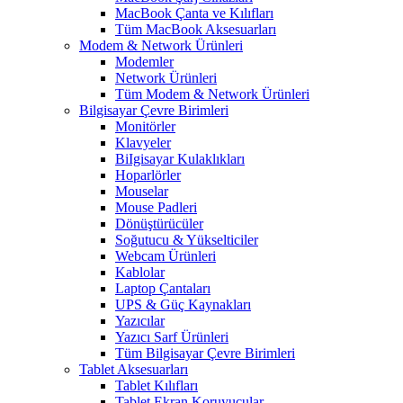
MacBook Çanta ve Kılıfları
Tüm MacBook Aksesuarları
Modem & Network Ürünleri
Modemler
Network Ürünleri
Tüm Modem & Network Ürünleri
Bilgisayar Çevre Birimleri
Monitörler
Klavyeler
BiIgisayar Kulaklıkları
Hoparlörler
Mouselar
Mouse Padleri
Dönüştürücüler
Soğutucu & Yükselticiler
Webcam Ürünleri
Kablolar
Laptop Çantaları
UPS & Güç Kaynakları
Yazıcılar
Yazıcı Sarf Ürünleri
Tüm Bilgisayar Çevre Birimleri
Tablet Aksesuarları
Tablet Kılıfları
Tablet Ekran Koruyucular