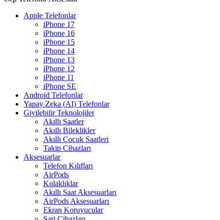
Apple Telefonlar
iPhone 17
iPhone 16
iPhone 15
iPhone 14
iPhone 13
iPhone 12
iPhone 11
iPhone SE
Android Telefonlar
Yapay Zeka (AI) Telefonlar
Giyilebilir Teknolojiler
Akıllı Saatler
Akıllı Bileklikler
Akıllı Çocuk Saatleri
Takip Cihazları
Aksesuarlar
Telefon Kılıfları
AirPods
Kulaklıklar
Akıllı Saat Aksesuarları
AirPods Aksesuarları
Ekran Koruyucular
Şarj Cihazları