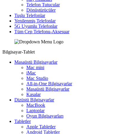
Telefon Tutucular
Dönüştürücüler
Tuşlu Telefonlar
Yenilenmiş Telefonlar
5G Uyumlu Telefonlar
Tüm Cep Telefonu-Aksesuar
Bilgisayar-Tablet
Masaüstü Bilgisayarlar
Mac mini
iMac
Mac Studio
All-in-One Bilgisayarlar
Masaüstü Bilgisayarlar
Kasalar
Dizüstü Bilgisayarlar
MacBook
Laptoplar
Oyun Bilgisayarları
Tabletler
Apple Tabletler
Android Tabletler