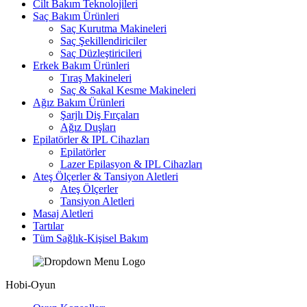
Cilt Bakım Teknolojileri
Saç Bakım Ürünleri
Saç Kurutma Makineleri
Saç Şekillendiriciler
Saç Düzleştiricileri
Erkek Bakım Ürünleri
Tıraş Makineleri
Saç & Sakal Kesme Makineleri
Ağız Bakım Ürünleri
Şarjlı Diş Fırçaları
Ağız Duşları
Epilatörler & IPL Cihazları
Epilatörler
Lazer Epilasyon & IPL Cihazları
Ateş Ölçerler & Tansiyon Aletleri
Ateş Ölçerler
Tansiyon Aletleri
Masaj Aletleri
Tartılar
Tüm Sağlık-Kişisel Bakım
Hobi-Oyun