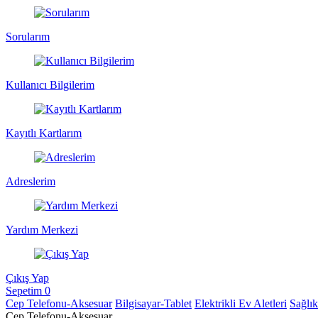
Sorularım
Kullanıcı Bilgilerim
Kayıtlı Kartlarım
Adreslerim
Yardım Merkezi
Çıkış Yap
Sepetim
0
Cep Telefonu-Aksesuar
Bilgisayar-Tablet
Elektrikli Ev Aletleri
Sağlı
Cep Telefonu-Aksesuar