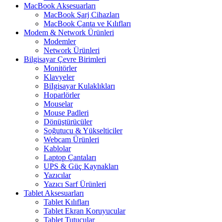
MacBook Aksesuarları
MacBook Şarj Cihazları
MacBook Çanta ve Kılıfları
Modem & Network Ürünleri
Modemler
Network Ürünleri
Bilgisayar Çevre Birimleri
Monitörler
Klavyeler
BiIgisayar Kulaklıkları
Hoparlörler
Mouselar
Mouse Padleri
Dönüştürücüler
Soğutucu & Yükselticiler
Webcam Ürünleri
Kablolar
Laptop Çantaları
UPS & Güç Kaynakları
Yazıcılar
Yazıcı Sarf Ürünleri
Tablet Aksesuarları
Tablet Kılıfları
Tablet Ekran Koruyucular
Tablet Tutucular