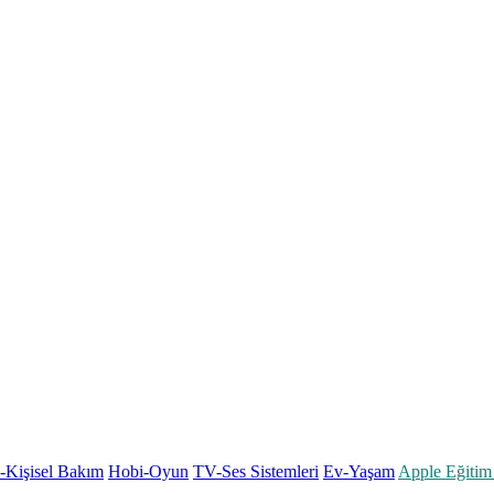
k-Kişisel Bakım
Hobi-Oyun
TV-Ses Sistemleri
Ev-Yaşam
Apple Eğitim