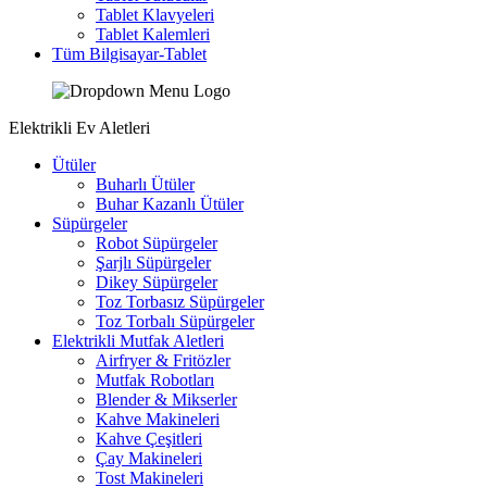
Tablet Klavyeleri
Tablet Kalemleri
Tüm Bilgisayar-Tablet
Elektrikli Ev Aletleri
Ütüler
Buharlı Ütüler
Buhar Kazanlı Ütüler
Süpürgeler
Robot Süpürgeler
Şarjlı Süpürgeler
Dikey Süpürgeler
Toz Torbasız Süpürgeler
Toz Torbalı Süpürgeler
Elektrikli Mutfak Aletleri
Airfryer & Fritözler
Mutfak Robotları
Blender & Mikserler
Kahve Makineleri
Kahve Çeşitleri
Çay Makineleri
Tost Makineleri