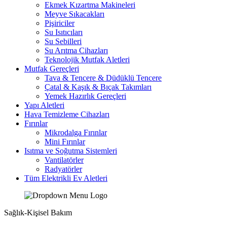
Ekmek Kızartma Makineleri
Meyve Sıkacakları
Pişiriciler
Su Isıtıcıları
Su Sebilleri
Su Arıtma Cihazları
Teknolojik Mutfak Aletleri
Mutfak Gereçleri
Tava & Tencere & Düdüklü Tencere
Çatal & Kaşık & Bıçak Takımları
Yemek Hazırlık Gereçleri
Yapı Aletleri
Hava Temizleme Cihazları
Fırınlar
Mikrodalga Fırınlar
Mini Fırınlar
Isıtma ve Soğutma Sistemleri
Vantilatörler
Radyatörler
Tüm Elektrikli Ev Aletleri
Sağlık-Kişisel Bakım