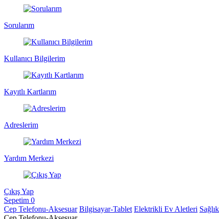
Sorularım
Kullanıcı Bilgilerim
Kayıtlı Kartlarım
Adreslerim
Yardım Merkezi
Çıkış Yap
Sepetim
0
Cep Telefonu-Aksesuar
Bilgisayar-Tablet
Elektrikli Ev Aletleri
Sağlı
Cep Telefonu-Aksesuar