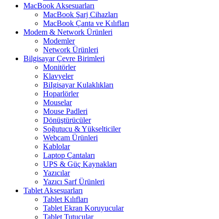
MacBook Aksesuarları
MacBook Şarj Cihazları
MacBook Çanta ve Kılıfları
Modem & Network Ürünleri
Modemler
Network Ürünleri
Bilgisayar Çevre Birimleri
Monitörler
Klavyeler
BiIgisayar Kulaklıkları
Hoparlörler
Mouselar
Mouse Padleri
Dönüştürücüler
Soğutucu & Yükselticiler
Webcam Ürünleri
Kablolar
Laptop Çantaları
UPS & Güç Kaynakları
Yazıcılar
Yazıcı Sarf Ürünleri
Tablet Aksesuarları
Tablet Kılıfları
Tablet Ekran Koruyucular
Tablet Tutucular