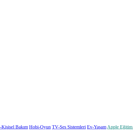
k-Kişisel Bakım
Hobi-Oyun
TV-Ses Sistemleri
Ev-Yaşam
Apple Eğitim