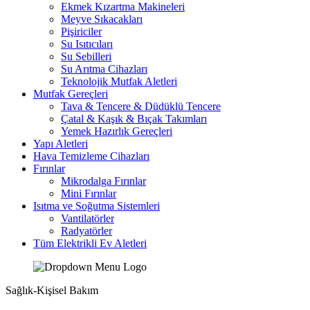
Ekmek Kızartma Makineleri
Meyve Sıkacakları
Pişiriciler
Su Isıtıcıları
Su Sebilleri
Su Arıtma Cihazları
Teknolojik Mutfak Aletleri
Mutfak Gereçleri
Tava & Tencere & Düdüklü Tencere
Çatal & Kaşık & Bıçak Takımları
Yemek Hazırlık Gereçleri
Yapı Aletleri
Hava Temizleme Cihazları
Fırınlar
Mikrodalga Fırınlar
Mini Fırınlar
Isıtma ve Soğutma Sistemleri
Vantilatörler
Radyatörler
Tüm Elektrikli Ev Aletleri
Sağlık-Kişisel Bakım