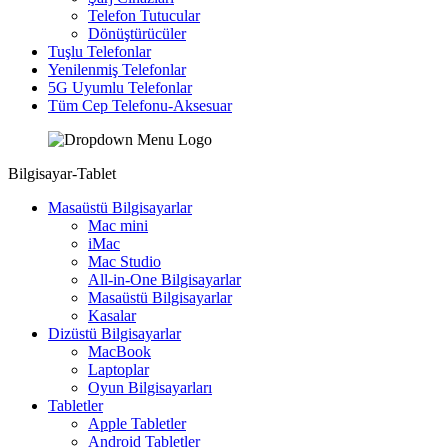
Telefon Tutucular
Dönüştürücüler
Tuşlu Telefonlar
Yenilenmiş Telefonlar
5G Uyumlu Telefonlar
Tüm Cep Telefonu-Aksesuar
Bilgisayar-Tablet
Masaüstü Bilgisayarlar
Mac mini
iMac
Mac Studio
All-in-One Bilgisayarlar
Masaüstü Bilgisayarlar
Kasalar
Dizüstü Bilgisayarlar
MacBook
Laptoplar
Oyun Bilgisayarları
Tabletler
Apple Tabletler
Android Tabletler