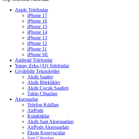
Apple Telefonlar
iPhone 17
iPhone 16
iPhone 15
iPhone 14
iPhone 13
iPhone 12
iPhone 11
iPhone SE
Android Telefonlar
Yapay Zeka (AI) Telefonlar
Giyilebilir Teknolojiler
Akıllı Saatler
Akıllı Bileklikler
Akıllı Çocuk Saatleri
Takip Cihazları
Aksesuarlar
Telefon Kılıfları
AirPods
Kulaklıklar
Akıllı Saat Aksesuarları
AirPods Aksesuarları
Ekran Koruyucular
Şarj Cihazları