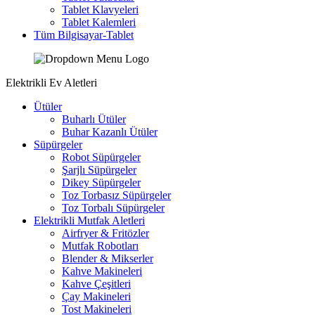
Tablet Klavyeleri
Tablet Kalemleri
Tüm Bilgisayar-Tablet
Elektrikli Ev Aletleri
Ütüler
Buharlı Ütüler
Buhar Kazanlı Ütüler
Süpürgeler
Robot Süpürgeler
Şarjlı Süpürgeler
Dikey Süpürgeler
Toz Torbasız Süpürgeler
Toz Torbalı Süpürgeler
Elektrikli Mutfak Aletleri
Airfryer & Fritözler
Mutfak Robotları
Blender & Mikserler
Kahve Makineleri
Kahve Çeşitleri
Çay Makineleri
Tost Makineleri