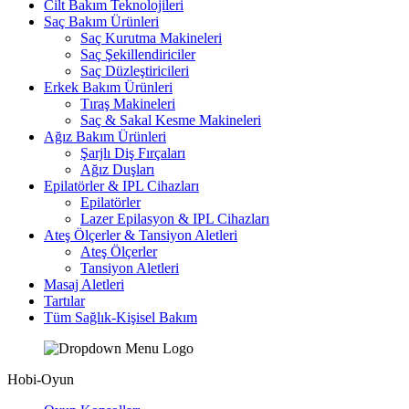
Cilt Bakım Teknolojileri
Saç Bakım Ürünleri
Saç Kurutma Makineleri
Saç Şekillendiriciler
Saç Düzleştiricileri
Erkek Bakım Ürünleri
Tıraş Makineleri
Saç & Sakal Kesme Makineleri
Ağız Bakım Ürünleri
Şarjlı Diş Fırçaları
Ağız Duşları
Epilatörler & IPL Cihazları
Epilatörler
Lazer Epilasyon & IPL Cihazları
Ateş Ölçerler & Tansiyon Aletleri
Ateş Ölçerler
Tansiyon Aletleri
Masaj Aletleri
Tartılar
Tüm Sağlık-Kişisel Bakım
Hobi-Oyun