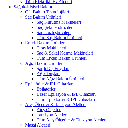
Tüm Elektrikli Ev Aletleri
Sağlık-Kişisel Bakım
Cilt Bakım Teknolojileri
Saç Bakım Ürünleri
Saç Kurutma Makineleri
Saç Şekillendiriciler
Saç Düzleştiricileri
Tüm Saç Bakım Ürünleri
Erkek Bakım Ürünleri
Tıraş Makineleri
Saç & Sakal Kesme Makineleri
Tüm Erkek Bakım Ürünleri
Ağız Bakım Ürünleri
Şarjlı Diş Fırçaları
Ağız Duşları
Tüm Ağız Bakım Ürünleri
Epilatörler & IPL Cihazları
Epilatörler
Lazer Epilasyon & IPL Cihazları
Tüm Epilatörler & IPL Cihazları
Ateş Ölçerler & Tansiyon Aletleri
Ateş Ölçerler
Tansiyon Aletleri
Tüm Ateş Ölçerler & Tansiyon Aletleri
Masaj Aletleri