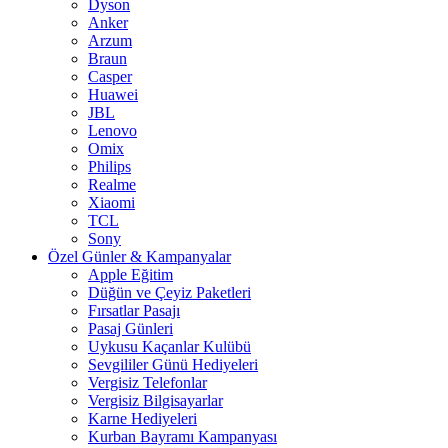
Dyson
Anker
Arzum
Braun
Casper
Huawei
JBL
Lenovo
Omix
Philips
Realme
Xiaomi
TCL
Sony
Özel Günler & Kampanyalar
Apple Eğitim
Düğün ve Çeyiz Paketleri
Fırsatlar Pasajı
Pasaj Günleri
Uykusu Kaçanlar Kulübü
Sevgililer Günü Hediyeleri
Vergisiz Telefonlar
Vergisiz Bilgisayarlar
Karne Hediyeleri
Kurban Bayramı Kampanyası