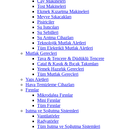
Çay Makineleri
Tost Makineleri
Ekmek Kızartma Makineleri
Meyve Sıkacakları
Pişiriciler
Su Isıtıcıları
Su Sebilleri
Su Arıtma Cihazları
Teknolojik Mutfak Aletleri
Tüm Elektrikli Mutfak Aletleri
Mutfak Gereçleri
Tava & Tencere & Düdüklü Tencere
Çatal & Kaşık & Bıçak Takımları
Yemek Hazırlık Gereçleri
Tüm Mutfak Gereçleri
Yapı Aletleri
Hava Temizleme Cihazları
Fırınlar
Mikrodalga Fırınlar
Mini Fırınlar
Tüm Fırınlar
Isıtma ve Soğutma Sistemleri
Vantilatörler
Radyatörler
Tüm Isıtma ve Soğutma Sistemleri