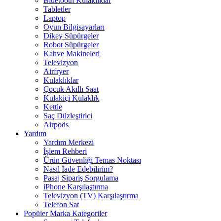
Bluetooth Kulaklıklar
Tabletler
Laptop
Oyun Bilgisayarları
Dikey Süpürgeler
Robot Süpürgeler
Kahve Makineleri
Televizyon
Airfryer
Kulaklıklar
Çocuk Akıllı Saat
Kulakiçi Kulaklık
Kettle
Saç Düzleştirici
Airpods
Yardım
Yardım Merkezi
İşlem Rehberi
Ürün Güvenliği Temas Noktası
Nasıl İade Edebilirim?
Pasaj Sipariş Sorgulama
iPhone Karşılaştırma
Televizyon (TV) Karşılaştırma
Telefon Sat
Popüler Marka Kategoriler