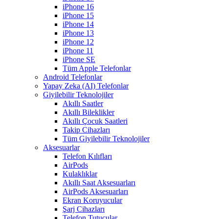
iPhone 16
iPhone 15
iPhone 14
iPhone 13
iPhone 12
iPhone 11
iPhone SE
Tüm Apple Telefonlar
Android Telefonlar
Yapay Zeka (AI) Telefonlar
Giyilebilir Teknolojiler
Akıllı Saatler
Akıllı Bileklikler
Akıllı Çocuk Saatleri
Takip Cihazları
Tüm Giyilebilir Teknolojiler
Aksesuarlar
Telefon Kılıfları
AirPods
Kulaklıklar
Akıllı Saat Aksesuarları
AirPods Aksesuarları
Ekran Koruyucular
Şarj Cihazları
Telefon Tutucular