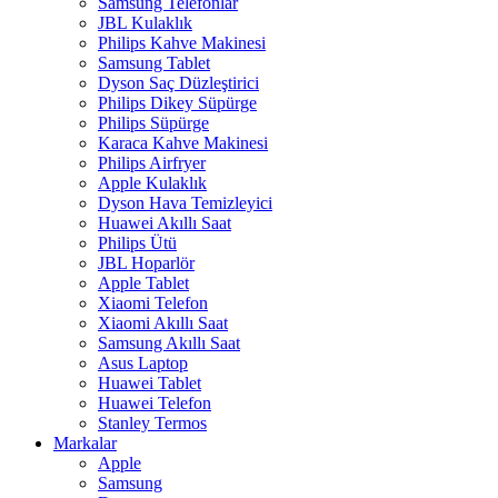
Samsung Telefonlar
JBL Kulaklık
Philips Kahve Makinesi
Samsung Tablet
Dyson Saç Düzleştirici
Philips Dikey Süpürge
Philips Süpürge
Karaca Kahve Makinesi
Philips Airfryer
Apple Kulaklık
Dyson Hava Temizleyici
Huawei Akıllı Saat
Philips Ütü
JBL Hoparlör
Apple Tablet
Xiaomi Telefon
Xiaomi Akıllı Saat
Samsung Akıllı Saat
Asus Laptop
Huawei Tablet
Huawei Telefon
Stanley Termos
Markalar
Apple
Samsung