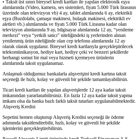
• Taksit üst sınırı bireysel kredi kartları ile yapılan elektronik eşya
alımlarında (Video, kamera, ses sistemleri, fiyatı 5.000 Türk lirasının
üzerinde olan televizyon vb) 4 ay, tablet alımlarında 6 ay, elektrikli
eşya (Buzdolabı, çamaşır makinesi, bulaşık makinesi, elektrikli ev
aletleri vb.) alımlarında ve fiyatı 5.000 Türk Lirasına kadar olan
televizyon alımlarında 9 ay, bilgisayar alımlarında 12 ay, “yenileme
merkezi” veya “yetkili satıcı” niteliğindeki iş yerlerinden alınan
yenilenmiş ürün niteliğinde olan cep telefonu alımlarında 12 ay
olarak olarak uygulanır. Bireysel kredi kartlarıyla gerçekleştirilecek
telekomünikasyon, hediye kart, hediye çeki ve benzeri şekillerde
herhangi somut bir mal veya hizmeti içermeyen ürünlerin
alımlarında taksit uygulanamaz.
Anlaşmalı olduğumuz bankalarla alışverişini kredi kartına taksit
seçeneği ile hızlı, kolay ve güvenli bir şekilde tamamlayabilirsin.
Ticari kredi kartları ile yapılan alışverişlerde 12 aya kadar taksit
imkanından yararlanabilirsiniz. En fazla 12 aya kadar taksit yapma
imkanı olsa da banka bazlı farklı taksit tutarları uygulanabilmektedir.
Alışveriş Kredisi
Sepetini hemen oluşturup Alışveriş Kredisi seçeneği ile ödeme
adımında taksitlendirebilir, hızlı, kolay ve güvenli bir şekilde
işlemlerini gerçekleştirebilirsin.
Paycell Alışveriş Limiti ürününde kredi Turkcell Finansman A.Ş.