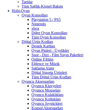
Tartılar
Tüm Sağlık-Kişisel Bakım
Hobi-Oyun
Oyun Konsolları
Playstation 5 / PS5
Nintendo
xbox
Diğer Oyun Konsolları
Tüm Oyun Konsolları
Dijital Ürün Kodları
Destek Kartları
Oyun Pinleri - Üyelikler
Spor - Dizi - Film Yayın Paketleri
Online Eğitim
Eğlence ve Müzik
Saklama Alanı
Dijital Sigorta Ürünleri
Tüm Dijital Ürün Kodları
Oyuncu Aksesuarları
Oyuncu Klavyeleri
Oyuncu Mouseları
Oyuncu Kulaklıkları
Oyuncu Koltukları
Oyuncu Joystickleri
Konsol Aksesuarları