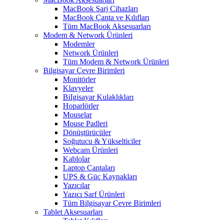
MacBook Şarj Cihazları
MacBook Çanta ve Kılıfları
Tüm MacBook Aksesuarları
Modem & Network Ürünleri
Modemler
Network Ürünleri
Tüm Modem & Network Ürünleri
Bilgisayar Çevre Birimleri
Monitörler
Klavyeler
BiIgisayar Kulaklıkları
Hoparlörler
Mouselar
Mouse Padleri
Dönüştürücüler
Soğutucu & Yükselticiler
Webcam Ürünleri
Kablolar
Laptop Çantaları
UPS & Güç Kaynakları
Yazıcılar
Yazıcı Sarf Ürünleri
Tüm Bilgisayar Çevre Birimleri
Tablet Aksesuarları