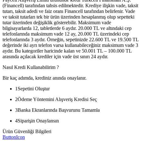
(Financell) tarafından tahsis edilmektedir. Krediye ilişkin vade, taksit
tutarı, taksit adedi ve faiz oranı Financell tarafından belirlenir. Vade
ve taksit tutarları tek bir ürün üzerinden hesaplanmış olup sepetteki
tutar üzerinden değişiklik gösterebilir. Maksimum vade
bilgisayarlarda 12, tabletlerde 6 aydır. 20.000 TL ve altındaki cep
telefonlarında maksimum vade 12 ay, 20.000 TL üzerindeki cep
telefonlarında 3 aydır. Örneğin, sepetinizde 22.600 TL ve 19.500 TL
değerinde iki ayrı telefon varsa kullanabileceğiniz maksimum vade 3
aydır. Bu kategoriler haricinde kalan ve 50.001 TL – 100.000 TL
arasında açılacak krediler için vade üst sınırı 24 aydır.
Nasıl Kredi Kullanabilirim ?
Bir kaç adımda, krediniz anında onaylanır.
1
Sepetini Oluştur
2
Ödeme Yöntemini Alışveriş Kredisi Seç
3
Banka Ekranlarında Başvurunu Tamamla
4
Siparişin Onaylansın
Ürün Güvenliği Bilgileri
ButtonIcon