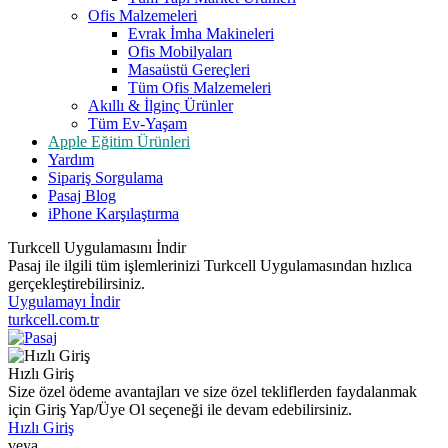
Ofis Malzemeleri
Evrak İmha Makineleri
Ofis Mobilyaları
Masaüstü Gereçleri
Tüm Ofis Malzemeleri
Akıllı & İlginç Ürünler
Tüm Ev-Yaşam
Apple Eğitim Ürünleri
Yardım
Sipariş Sorgulama
Pasaj Blog
iPhone Karşılaştırma
Turkcell Uygulamasını İndir
Pasaj ile ilgili tüm işlemlerinizi Turkcell Uygulamasından hızlıca
gerçekleştirebilirsiniz.
Uygulamayı İndir
turkcell.com.tr
Hızlı Giriş
Size özel ödeme avantajları ve size özel tekliflerden faydalanmak
için Giriş Yap/Üye Ol seçeneği ile devam edebilirsiniz.
Hızlı Giriş
veya