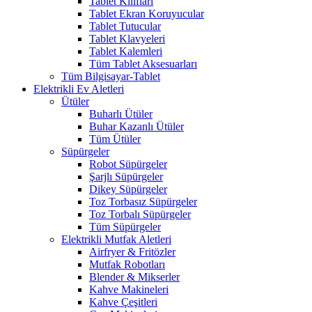
Tablet Kılıfları
Tablet Ekran Koruyucular
Tablet Tutucular
Tablet Klavyeleri
Tablet Kalemleri
Tüm Tablet Aksesuarları
Tüm Bilgisayar-Tablet
Elektrikli Ev Aletleri
Ütüler
Buharlı Ütüler
Buhar Kazanlı Ütüler
Tüm Ütüler
Süpürgeler
Robot Süpürgeler
Şarjlı Süpürgeler
Dikey Süpürgeler
Toz Torbasız Süpürgeler
Toz Torbalı Süpürgeler
Tüm Süpürgeler
Elektrikli Mutfak Aletleri
Airfryer & Fritözler
Mutfak Robotları
Blender & Mikserler
Kahve Makineleri
Kahve Çeşitleri