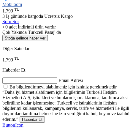
Mobiloom
TL
1.799
3 İş gününde kargoda
Ücretsiz Kargo
Soru Sor
• 0 adet İndirimli ürün vardır
Çok Yakında Turkcell Pasaj' da
Stoğa gelince haber ver
Diğer Satıcılar
TL
1.799
Haberdar Et
Email Adresi
Bu bilgilendirmeyi alabilmeniz için izniniz gerekmektedir.
“Daha iyi hizmet alabilmem için bilgilerimin Turkcell İletişim
Hizmetleri A.Ş, iştirakleri ve bunların iş ortaklarınca, tarafımca aksi
belirtiline kadar işlenmesine; Turkcell ve iştiraklerinin iletişim
bilgilerimi kullanarak, kampanya, servis, tarife ve hizmetleri ile ilgili
duyuruları tarafıma iletmesine izin verdiğimi kabul, beyan ve taahhüt
ederim.”
Haberdar Et
ButtonIcon