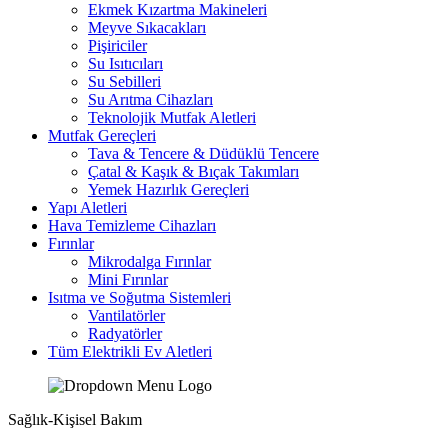
Ekmek Kızartma Makineleri
Meyve Sıkacakları
Pişiriciler
Su Isıtıcıları
Su Sebilleri
Su Arıtma Cihazları
Teknolojik Mutfak Aletleri
Mutfak Gereçleri
Tava & Tencere & Düdüklü Tencere
Çatal & Kaşık & Bıçak Takımları
Yemek Hazırlık Gereçleri
Yapı Aletleri
Hava Temizleme Cihazları
Fırınlar
Mikrodalga Fırınlar
Mini Fırınlar
Isıtma ve Soğutma Sistemleri
Vantilatörler
Radyatörler
Tüm Elektrikli Ev Aletleri
Sağlık-Kişisel Bakım