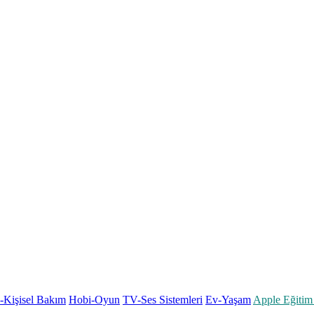
k-Kişisel Bakım
Hobi-Oyun
TV-Ses Sistemleri
Ev-Yaşam
Apple Eğitim