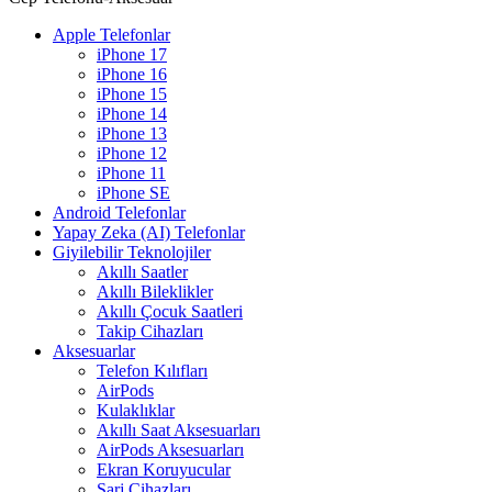
Apple Telefonlar
iPhone 17
iPhone 16
iPhone 15
iPhone 14
iPhone 13
iPhone 12
iPhone 11
iPhone SE
Android Telefonlar
Yapay Zeka (AI) Telefonlar
Giyilebilir Teknolojiler
Akıllı Saatler
Akıllı Bileklikler
Akıllı Çocuk Saatleri
Takip Cihazları
Aksesuarlar
Telefon Kılıfları
AirPods
Kulaklıklar
Akıllı Saat Aksesuarları
AirPods Aksesuarları
Ekran Koruyucular
Şarj Cihazları