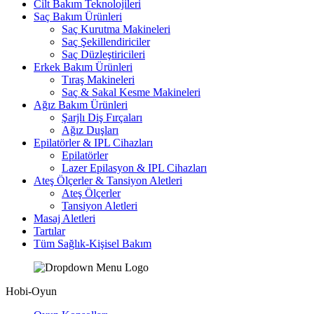
Cilt Bakım Teknolojileri
Saç Bakım Ürünleri
Saç Kurutma Makineleri
Saç Şekillendiriciler
Saç Düzleştiricileri
Erkek Bakım Ürünleri
Tıraş Makineleri
Saç & Sakal Kesme Makineleri
Ağız Bakım Ürünleri
Şarjlı Diş Fırçaları
Ağız Duşları
Epilatörler & IPL Cihazları
Epilatörler
Lazer Epilasyon & IPL Cihazları
Ateş Ölçerler & Tansiyon Aletleri
Ateş Ölçerler
Tansiyon Aletleri
Masaj Aletleri
Tartılar
Tüm Sağlık-Kişisel Bakım
Hobi-Oyun