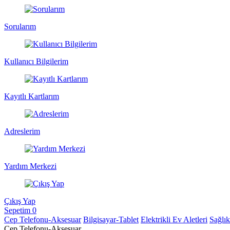
Sorularım
Kullanıcı Bilgilerim
Kayıtlı Kartlarım
Adreslerim
Yardım Merkezi
Çıkış Yap
Sepetim
0
Cep Telefonu-Aksesuar
Bilgisayar-Tablet
Elektrikli Ev Aletleri
Sağlı
Cep Telefonu-Aksesuar