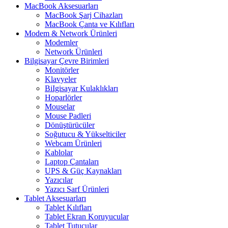
MacBook Aksesuarları
MacBook Şarj Cihazları
MacBook Çanta ve Kılıfları
Modem & Network Ürünleri
Modemler
Network Ürünleri
Bilgisayar Çevre Birimleri
Monitörler
Klavyeler
BiIgisayar Kulaklıkları
Hoparlörler
Mouselar
Mouse Padleri
Dönüştürücüler
Soğutucu & Yükselticiler
Webcam Ürünleri
Kablolar
Laptop Çantaları
UPS & Güç Kaynakları
Yazıcılar
Yazıcı Sarf Ürünleri
Tablet Aksesuarları
Tablet Kılıfları
Tablet Ekran Koruyucular
Tablet Tutucular