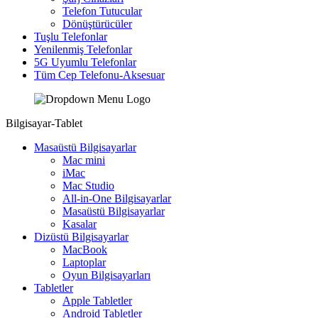
Telefon Tutucular
Dönüştürücüler
Tuşlu Telefonlar
Yenilenmiş Telefonlar
5G Uyumlu Telefonlar
Tüm Cep Telefonu-Aksesuar
Bilgisayar-Tablet
Masaüstü Bilgisayarlar
Mac mini
iMac
Mac Studio
All-in-One Bilgisayarlar
Masaüstü Bilgisayarlar
Kasalar
Dizüstü Bilgisayarlar
MacBook
Laptoplar
Oyun Bilgisayarları
Tabletler
Apple Tabletler
Android Tabletler