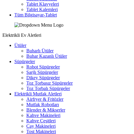
Tablet Klavyeleri
Tablet Kalemleri
Tüm Bilgisayar-Tablet
Elektrikli Ev Aletleri
Ütüler
Buharlı Ütüler
Buhar Kazanlı Ütüler
Süpürgeler
Robot Süpürgeler
Şarjlı Süpürgeler
Dikey Süpürgeler
Toz Torbasız Süpürgeler
Toz Torbalı Süpürgeler
Elektrikli Mutfak Aletleri
Airfryer & Fritözler
Mutfak Robotları
Blender & Mikserler
Kahve Makineleri
Kahve Çeşitleri
Çay Makineleri
Tost Makineleri