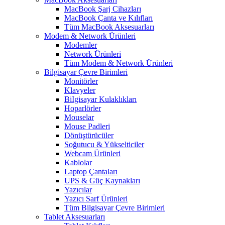
MacBook Şarj Cihazları
MacBook Çanta ve Kılıfları
Tüm MacBook Aksesuarları
Modem & Network Ürünleri
Modemler
Network Ürünleri
Tüm Modem & Network Ürünleri
Bilgisayar Çevre Birimleri
Monitörler
Klavyeler
BiIgisayar Kulaklıkları
Hoparlörler
Mouselar
Mouse Padleri
Dönüştürücüler
Soğutucu & Yükselticiler
Webcam Ürünleri
Kablolar
Laptop Çantaları
UPS & Güç Kaynakları
Yazıcılar
Yazıcı Sarf Ürünleri
Tüm Bilgisayar Çevre Birimleri
Tablet Aksesuarları