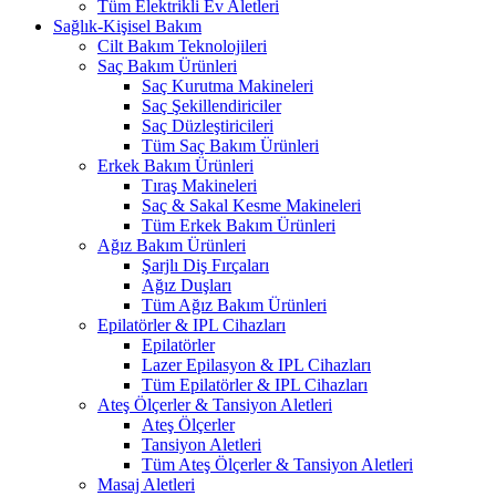
Tüm Elektrikli Ev Aletleri
Sağlık-Kişisel Bakım
Cilt Bakım Teknolojileri
Saç Bakım Ürünleri
Saç Kurutma Makineleri
Saç Şekillendiriciler
Saç Düzleştiricileri
Tüm Saç Bakım Ürünleri
Erkek Bakım Ürünleri
Tıraş Makineleri
Saç & Sakal Kesme Makineleri
Tüm Erkek Bakım Ürünleri
Ağız Bakım Ürünleri
Şarjlı Diş Fırçaları
Ağız Duşları
Tüm Ağız Bakım Ürünleri
Epilatörler & IPL Cihazları
Epilatörler
Lazer Epilasyon & IPL Cihazları
Tüm Epilatörler & IPL Cihazları
Ateş Ölçerler & Tansiyon Aletleri
Ateş Ölçerler
Tansiyon Aletleri
Tüm Ateş Ölçerler & Tansiyon Aletleri
Masaj Aletleri