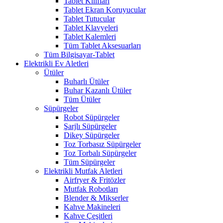
Tablet Kılıfları
Tablet Ekran Koruyucular
Tablet Tutucular
Tablet Klavyeleri
Tablet Kalemleri
Tüm Tablet Aksesuarları
Tüm Bilgisayar-Tablet
Elektrikli Ev Aletleri
Ütüler
Buharlı Ütüler
Buhar Kazanlı Ütüler
Tüm Ütüler
Süpürgeler
Robot Süpürgeler
Şarjlı Süpürgeler
Dikey Süpürgeler
Toz Torbasız Süpürgeler
Toz Torbalı Süpürgeler
Tüm Süpürgeler
Elektrikli Mutfak Aletleri
Airfryer & Fritözler
Mutfak Robotları
Blender & Mikserler
Kahve Makineleri
Kahve Çeşitleri