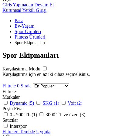
Giriş Yapmadan Devam Et
Kurumsal Yetkili Girişi
Pasaj
Ev-Yaşam
Spor Ürünleri
Fitness Ürünleri
Spor Ekipmanları
Spor Ekipmanları
Karşılaştırma Modu
Karşılaştırma için en az iki cihaz seçmelisiniz.
Filtrele
0
Sırala
Filtrele
Markalar
Dynamic (
5
)
SKG (
1
)
Voit (
2
)
Peşin Fiyat
0 - 500 TL (
1
)
3000 TL ve üzeri (
3
)
Satıcılar
Interspor
Filtreleri Temizle
Uygula