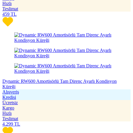
Hızlı
Teslimat
459
TL
Dynamic RW600 Amortisörlü Tam Direnç Ayarlı Kondisyon
Küreği
Alışveriş
Kredisi
Ücretsiz
Kargo
Hızlı
Teslimat
4.299
TL