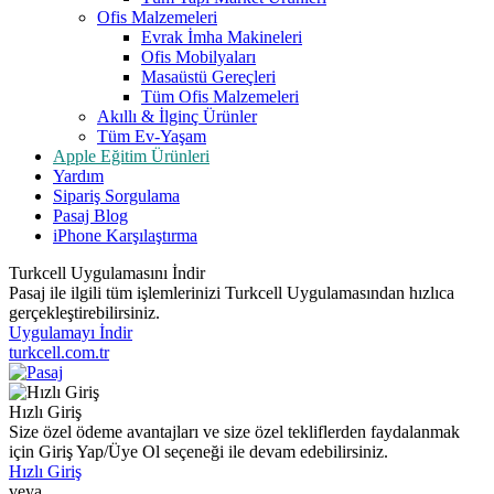
Ofis Malzemeleri
Evrak İmha Makineleri
Ofis Mobilyaları
Masaüstü Gereçleri
Tüm Ofis Malzemeleri
Akıllı & İlginç Ürünler
Tüm Ev-Yaşam
Apple Eğitim Ürünleri
Yardım
Sipariş Sorgulama
Pasaj Blog
iPhone Karşılaştırma
Turkcell Uygulamasını İndir
Pasaj ile ilgili tüm işlemlerinizi Turkcell Uygulamasından hızlıca
gerçekleştirebilirsiniz.
Uygulamayı İndir
turkcell.com.tr
Hızlı Giriş
Size özel ödeme avantajları ve size özel tekliflerden faydalanmak
için Giriş Yap/Üye Ol seçeneği ile devam edebilirsiniz.
Hızlı Giriş
veya