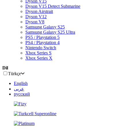
Dyson V15
Dyson V15 Detect Submarine
Dyson Airstrait
Dyson V12
Dyson V8
Samsung Galaxy S25
Samsung Galaxy S25 Ultra
PS5 / Playstation 5
PS4 / Playstation 4
Nintendo Switch
Xbox Series S
Xbox Series X
Dil
Türkçe
English
عربى
русский