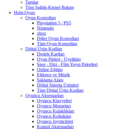
Tartılar
Tüm Sağlık-Kişisel Bakım
Hobi-Oyun
Oyun Konsolları
Playstation 5 / PS5
Nintendo
xbox
Diğer Oyun Konsolları
Tüm Oyun Konsolları
Dijital Ürün Kodları
Destek Kartları
Oyun Pinleri - Üyelikler
Spor - Dizi - Film Yayın Paketleri
Online Eğitim
Eğlence ve Müzik
Saklama Alanı
Dijital Sigorta Ürünleri
Tüm Dijital Ürün Kodları
Oyuncu Aksesuarları
Oyuncu Klavyeleri
Oyuncu Mouseları
Oyuncu Kulaklıkları
Oyuncu Koltukları
Oyuncu Joystickleri
Konsol Aksesuarları