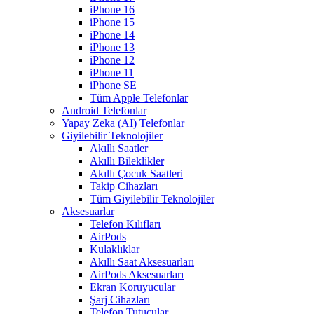
iPhone 16
iPhone 15
iPhone 14
iPhone 13
iPhone 12
iPhone 11
iPhone SE
Tüm Apple Telefonlar
Android Telefonlar
Yapay Zeka (AI) Telefonlar
Giyilebilir Teknolojiler
Akıllı Saatler
Akıllı Bileklikler
Akıllı Çocuk Saatleri
Takip Cihazları
Tüm Giyilebilir Teknolojiler
Aksesuarlar
Telefon Kılıfları
AirPods
Kulaklıklar
Akıllı Saat Aksesuarları
AirPods Aksesuarları
Ekran Koruyucular
Şarj Cihazları
Telefon Tutucular