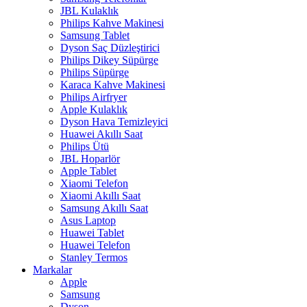
JBL Kulaklık
Philips Kahve Makinesi
Samsung Tablet
Dyson Saç Düzleştirici
Philips Dikey Süpürge
Philips Süpürge
Karaca Kahve Makinesi
Philips Airfryer
Apple Kulaklık
Dyson Hava Temizleyici
Huawei Akıllı Saat
Philips Ütü
JBL Hoparlör
Apple Tablet
Xiaomi Telefon
Xiaomi Akıllı Saat
Samsung Akıllı Saat
Asus Laptop
Huawei Tablet
Huawei Telefon
Stanley Termos
Markalar
Apple
Samsung
Dyson