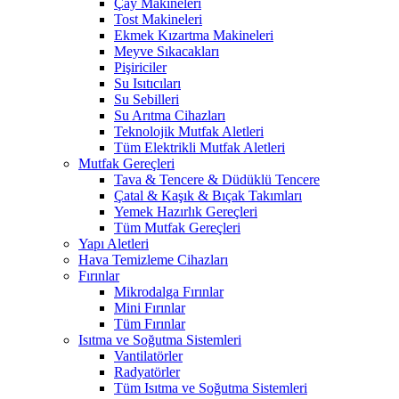
Çay Makineleri
Tost Makineleri
Ekmek Kızartma Makineleri
Meyve Sıkacakları
Pişiriciler
Su Isıtıcıları
Su Sebilleri
Su Arıtma Cihazları
Teknolojik Mutfak Aletleri
Tüm Elektrikli Mutfak Aletleri
Mutfak Gereçleri
Tava & Tencere & Düdüklü Tencere
Çatal & Kaşık & Bıçak Takımları
Yemek Hazırlık Gereçleri
Tüm Mutfak Gereçleri
Yapı Aletleri
Hava Temizleme Cihazları
Fırınlar
Mikrodalga Fırınlar
Mini Fırınlar
Tüm Fırınlar
Isıtma ve Soğutma Sistemleri
Vantilatörler
Radyatörler
Tüm Isıtma ve Soğutma Sistemleri