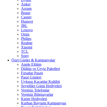
Anker
Arzum
Braun
Casper
Huawei
JBL
Lenovo
Omix
Philips
Realme
Xiaomi
TCL
Sony
Özel Günler & Kampanyalar
Apple Eğitim
Düğün ve Çeyiz Paketleri
Fırsatlar Pasajı
Pasaj Günleri
Uykusu Kaçanlar Kulübü
Sevgililer Günü Hediyeleri
Vergisiz Telefonlar
Vergisiz Bilgisayarlar
Karne Hediyeleri
Kurban Bayramı Kampanyası