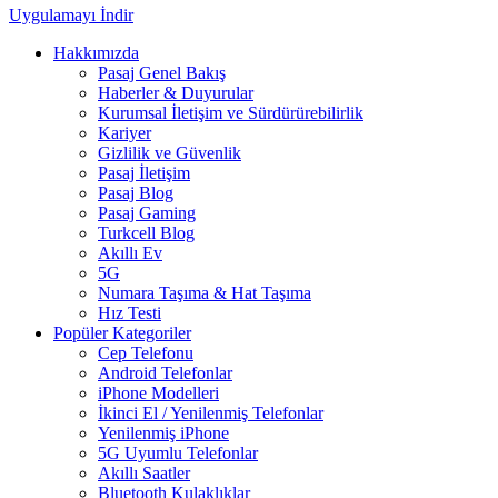
Uygulamayı İndir
Hakkımızda
Pasaj Genel Bakış
Haberler & Duyurular
Kurumsal İletişim ve Sürdürürebilirlik
Kariyer
Gizlilik ve Güvenlik
Pasaj İletişim
Pasaj Blog
Pasaj Gaming
Turkcell Blog
Akıllı Ev
5G
Numara Taşıma & Hat Taşıma
Hız Testi
Popüler Kategoriler
Cep Telefonu
Android Telefonlar
iPhone Modelleri
İkinci El / Yenilenmiş Telefonlar
Yenilenmiş iPhone
5G Uyumlu Telefonlar
Akıllı Saatler
Bluetooth Kulaklıklar