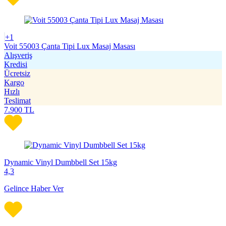
+1
Voit 55003 Çanta Tipi Lux Masaj Masası
Alışveriş
Kredisi
Ücretsiz
Kargo
Hızlı
Teslimat
7.900
TL
Dynamic Vinyl Dumbbell Set 15kg
4,3
Gelince Haber Ver