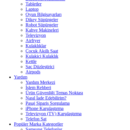
Tabletler
Laptop
Oyun Bilgisayarları
Dikey Süpürgeler
Robot Süpürgeler
Kahve Makineleri
Televizyon
Airfryer
Kulaklıklar
Çocuk Akıllı Saat
Kulakiçi Kulaklık
Kettle
Saç Düzleştirici
Airpods
Yardım
Yardım Merkezi
İşlem Rehberi
Ürün Güvenliği Temas Noktası
Nasıl İade Edebilirim?
Pasaj Sipariş Sorgulama
iPhone Karşılaştırma
Televizyon (TV) Karşılaştırma
Telefon Sat
Popüler Marka Kategoriler
Samsung Telefonlar