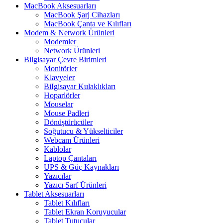
MacBook Aksesuarları
MacBook Şarj Cihazları
MacBook Çanta ve Kılıfları
Modem & Network Ürünleri
Modemler
Network Ürünleri
Bilgisayar Çevre Birimleri
Monitörler
Klavyeler
BiIgisayar Kulaklıkları
Hoparlörler
Mouselar
Mouse Padleri
Dönüştürücüler
Soğutucu & Yükselticiler
Webcam Ürünleri
Kablolar
Laptop Çantaları
UPS & Güç Kaynakları
Yazıcılar
Yazıcı Sarf Ürünleri
Tablet Aksesuarları
Tablet Kılıfları
Tablet Ekran Koruyucular
Tablet Tutucular