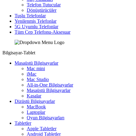
Telefon Tutucular
Dönüştürücüler
Tuşlu Telefonlar
Yenilenmiş Telefonlar
5G Uyumlu Telefonlar
Tüm Cep Telefonu-Aksesuar
Bilgisayar-Tablet
Masaüstü Bilgisayarlar
Mac mini
iMac
Mac Studio
All-in-One Bilgisayarlar
Masaüstü Bilgisayarlar
Kasalar
Dizüstü Bilgisayarlar
MacBook
Laptoplar
Oyun Bilgisayarları
Tabletler
Apple Tabletler
Android Tabletler