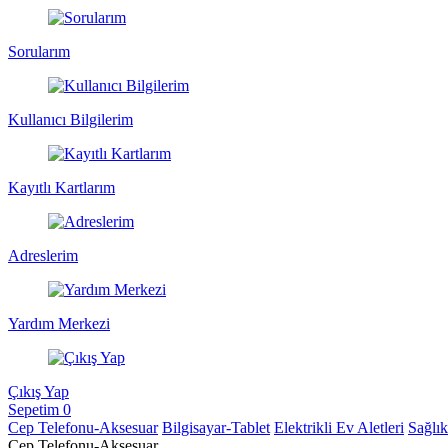
Sorularım
Kullanıcı Bilgilerim
Kayıtlı Kartlarım
Adreslerim
Yardım Merkezi
Çıkış Yap
Sepetim
0
Cep Telefonu-Aksesuar
Bilgisayar-Tablet
Elektrikli Ev Aletleri
Sağlı
Cep Telefonu-Aksesuar