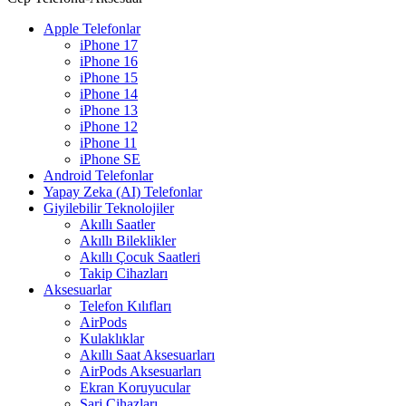
Apple Telefonlar
iPhone 17
iPhone 16
iPhone 15
iPhone 14
iPhone 13
iPhone 12
iPhone 11
iPhone SE
Android Telefonlar
Yapay Zeka (AI) Telefonlar
Giyilebilir Teknolojiler
Akıllı Saatler
Akıllı Bileklikler
Akıllı Çocuk Saatleri
Takip Cihazları
Aksesuarlar
Telefon Kılıfları
AirPods
Kulaklıklar
Akıllı Saat Aksesuarları
AirPods Aksesuarları
Ekran Koruyucular
Şarj Cihazları