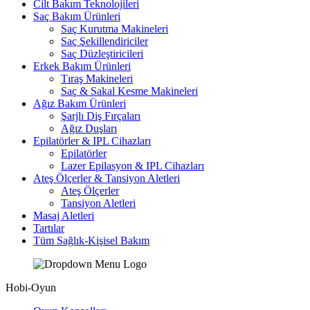
Cilt Bakım Teknolojileri
Saç Bakım Ürünleri
Saç Kurutma Makineleri
Saç Şekillendiriciler
Saç Düzleştiricileri
Erkek Bakım Ürünleri
Tıraş Makineleri
Saç & Sakal Kesme Makineleri
Ağız Bakım Ürünleri
Şarjlı Diş Fırçaları
Ağız Duşları
Epilatörler & IPL Cihazları
Epilatörler
Lazer Epilasyon & IPL Cihazları
Ateş Ölçerler & Tansiyon Aletleri
Ateş Ölçerler
Tansiyon Aletleri
Masaj Aletleri
Tartılar
Tüm Sağlık-Kişisel Bakım
Hobi-Oyun