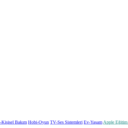
k-Kişisel Bakım
Hobi-Oyun
TV-Ses Sistemleri
Ev-Yaşam
Apple Eğitim