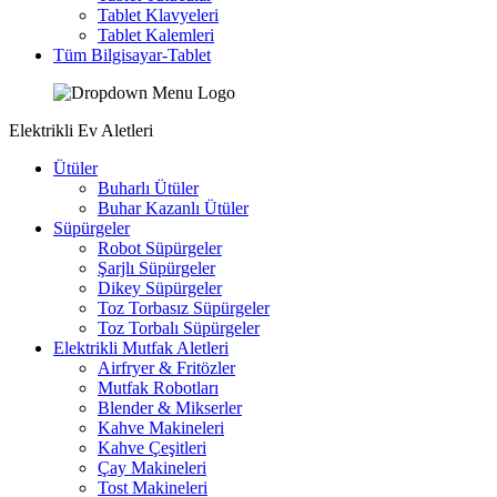
Tablet Klavyeleri
Tablet Kalemleri
Tüm Bilgisayar-Tablet
Elektrikli Ev Aletleri
Ütüler
Buharlı Ütüler
Buhar Kazanlı Ütüler
Süpürgeler
Robot Süpürgeler
Şarjlı Süpürgeler
Dikey Süpürgeler
Toz Torbasız Süpürgeler
Toz Torbalı Süpürgeler
Elektrikli Mutfak Aletleri
Airfryer & Fritözler
Mutfak Robotları
Blender & Mikserler
Kahve Makineleri
Kahve Çeşitleri
Çay Makineleri
Tost Makineleri