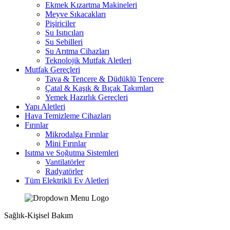
Ekmek Kızartma Makineleri
Meyve Sıkacakları
Pişiriciler
Su Isıtıcıları
Su Sebilleri
Su Arıtma Cihazları
Teknolojik Mutfak Aletleri
Mutfak Gereçleri
Tava & Tencere & Düdüklü Tencere
Çatal & Kaşık & Bıçak Takımları
Yemek Hazırlık Gereçleri
Yapı Aletleri
Hava Temizleme Cihazları
Fırınlar
Mikrodalga Fırınlar
Mini Fırınlar
Isıtma ve Soğutma Sistemleri
Vantilatörler
Radyatörler
Tüm Elektrikli Ev Aletleri
Sağlık-Kişisel Bakım