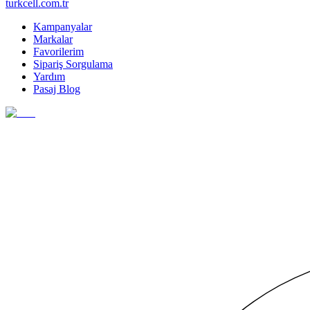
turkcell.com.tr
Kampanyalar
Markalar
Favorilerim
Sipariş Sorgulama
Yardım
Pasaj Blog