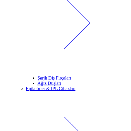
Şarjlı Diş Fırçaları
Ağız Duşları
Epilatörler & IPL Cihazları