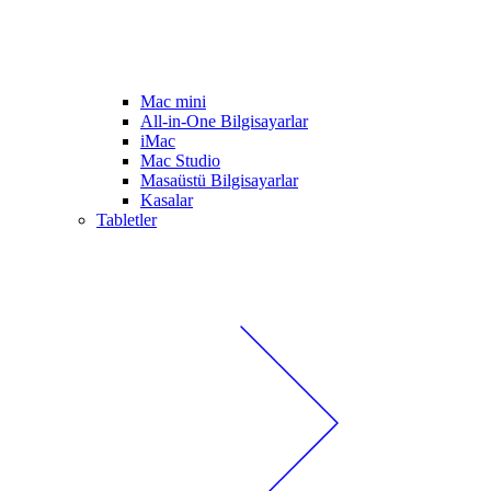
Mac mini
All-in-One Bilgisayarlar
iMac
Mac Studio
Masaüstü Bilgisayarlar
Kasalar
Tabletler