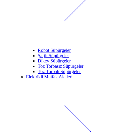
Robot Süpürgeler
Şarjlı Süpürgeler
Dikey Süpürgeler
Toz Torbasız Süpürgeler
Toz Torbalı Süpürgeler
Elektrikli Mutfak Aletleri