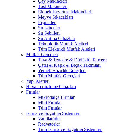
Çay Makineleri
Tost Makineleri
Ekmek Kızartma Makineleri
Meyve Sıkacakları
Pişiriciler
Su Isıtıcıları
Su Sebilleri
Su Arıtma Cihazları
Teknolojik Mutfak Aletleri
Tüm Elektrikli Mutfak Aletleri
Mutfak Gereçleri
Tava & Tencere & Düdüklü Tencere
Çatal & Kaşık & Bıçak Takımları
Yemek Hazırlık Gereçleri
Tüm Mutfak Gereçleri
Yapı Aletleri
Hava Temizleme Cihazları
Fırınlar
Mikrodalga Fırınlar
Mini Fırınlar
Tüm Fırınlar
Isıtma ve Soğutma Sistemleri
Vantilatörler
Radyatörler
Tüm Isıtma ve Soğutma Sistemleri