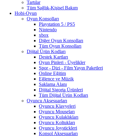
Tartılar
Tüm Sağlık-Kişisel Bakım
Hobi-Oyun
Oyun Konsolları
Playstation 5 / PS5
Nintendo
xbox
Diğer Oyun Konsolları
Tüm Oyun Konsolları
Dijital Ürün Kodları
Destek Kartları
Oyun Pinleri - Üyelikler
Spor - Dizi - Film Yayın Paketleri
Online Eğitim
Eğlence ve Müzik
Saklama Alanı
Dijital Sigorta Ürünleri
Tüm Dijital Ürün Kodları
Oyuncu Aksesuarları
Oyuncu Klavyeleri
Oyuncu Mouseları
Oyuncu Kulaklıkları
Oyuncu Koltukları
Oyuncu Joystickleri
Konsol Aksesuarları