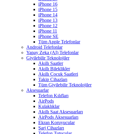
iPhone 16
iPhone 15
iPhone 14
iPhone 13
iPhone 12
iPhone 11
iPhone SE
Tüm Apple Telefonlar
Android Telefonlar
Yapay Zeka (AI) Telefonlar
Giyilebilir Teknolojiler
Akıllı Saatler
Akıllı Bileklikler
Akıllı Çocuk Saatleri
Takip Cihazları
Tüm Giyilebilir Teknolojiler
Aksesuarlar
Telefon Kılıfları
AirPods
Kulaklıklar
Akıllı Saat Aksesuarları
AirPods Aksesuarları
Ekran Koruyucular
Şarj Cihazları
Telefon Tutucular