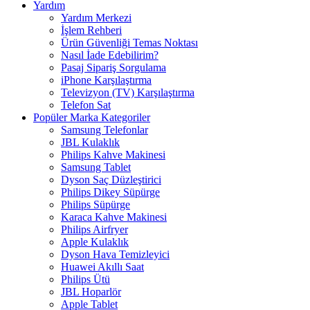
Yardım
Yardım Merkezi
İşlem Rehberi
Ürün Güvenliği Temas Noktası
Nasıl İade Edebilirim?
Pasaj Sipariş Sorgulama
iPhone Karşılaştırma
Televizyon (TV) Karşılaştırma
Telefon Sat
Popüler Marka Kategoriler
Samsung Telefonlar
JBL Kulaklık
Philips Kahve Makinesi
Samsung Tablet
Dyson Saç Düzleştirici
Philips Dikey Süpürge
Philips Süpürge
Karaca Kahve Makinesi
Philips Airfryer
Apple Kulaklık
Dyson Hava Temizleyici
Huawei Akıllı Saat
Philips Ütü
JBL Hoparlör
Apple Tablet