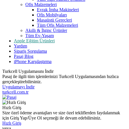
Ofis Malzemeleri
Evrak İmha Makineleri
Ofis Mobilyaları
Masaüstü Gereçleri
Tüm Ofis Malzemeleri
Akıllı & İlginç Ürünler
Tüm Ev-Yaşam
Apple Eğitim Ürünleri
Yardım
Sipariş Sorgulama
Pasaj Blog
iPhone Karşılaştırma
Turkcell Uygulamasını İndir
Pasaj ile ilgili tüm işlemlerinizi Turkcell Uygulamasından hızlıca
gerçekleştirebilirsiniz.
Uygulamayı İndir
turkcell.com.tr
Hızlı Giriş
Size özel ödeme avantajları ve size özel tekliflerden faydalanmak
için Giriş Yap/Üye Ol seçeneği ile devam edebilirsiniz.
Hızlı Giriş
veya