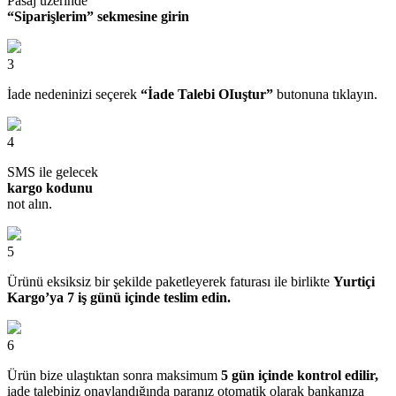
Pasaj üzerinde
“Siparişlerim” sekmesine girin
3
İade nedeninizi seçerek
“İade Talebi OIuştur”
butonuna tıklayın.
4
SMS ile gelecek
kargo kodunu
not alın.
5
Ürünü eksiksiz bir şekilde paketleyerek faturası ile birlikte
Yurtiçi
Kargo’ya 7 iş günü içinde teslim edin.
6
Ürün bize ulaştıktan sonra maksimum
5 gün içinde kontrol edilir,
iade talebiniz onaylandığında paranız otomatik olarak bankanıza