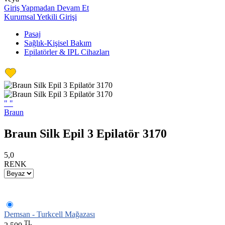
Giriş Yapmadan Devam Et
Kurumsal Yetkili Girişi
Pasaj
Sağlık-Kişisel Bakım
Epilatörler & IPL Cihazları
"
"
Braun
Braun Silk Epil 3 Epilatör 3170
5,0
RENK
Demsan - Turkcell Mağazası
TL