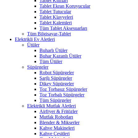
Tablet Kılıfları
Tablet Ekran Koruyucular
Tablet Tutucular
Tablet Klavyeleri
Tablet Kalemleri
Tüm Tablet Aksesuarları
Tüm Bilgisayar-Tablet
Elektrikli Ev Aletleri
Ütüler
Buharlı Ütüler
Buhar Kazanlı Ütüler
Tüm Ütüler
Süpürgeler
Robot Süpürgeler
Şarjlı Süpürgeler
Dikey Süpürgeler
Toz Torbasız Süpürgeler
Toz Torbalı Süpürgeler
Tüm Süpürgeler
Elektrikli Mutfak Aletleri
Airfryer & Fritözler
Mutfak Robotları
Blender & Mikserler
Kahve Makineleri
Kahve Çeşitleri