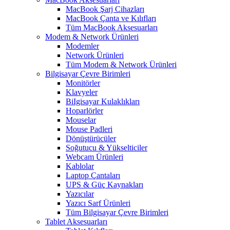
MacBook Şarj Cihazları
MacBook Çanta ve Kılıfları
Tüm MacBook Aksesuarları
Modem & Network Ürünleri
Modemler
Network Ürünleri
Tüm Modem & Network Ürünleri
Bilgisayar Çevre Birimleri
Monitörler
Klavyeler
BiIgisayar Kulaklıkları
Hoparlörler
Mouselar
Mouse Padleri
Dönüştürücüler
Soğutucu & Yükselticiler
Webcam Ürünleri
Kablolar
Laptop Çantaları
UPS & Güç Kaynakları
Yazıcılar
Yazıcı Sarf Ürünleri
Tüm Bilgisayar Çevre Birimleri
Tablet Aksesuarları