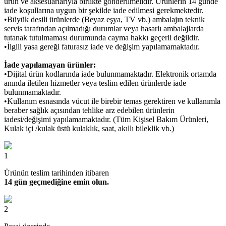
ürün ve aksesuarlarıyla birlikte gönderilmelidir. Ürünlerin 14 günde
iade koşullarına uygun bir şekilde iade edilmesi gerekmektedir.
•Büyük desili ürünlerde (Beyaz eşya, TV vb.) ambalajın teknik
servis tarafından açılmadığı durumlar veya hasarlı ambalajlarda
tutanak tutulmaması durumunda cayma hakkı geçerli değildir.
•İlgili yasa gereği faturasız iade ve değişim yapılamamaktadır.
İade yapılamayan ürünler:
•Dijital ürün kodlarında iade bulunmamaktadır. Elektronik ortamda
anında iletilen hizmetler veya teslim edilen ürünlerde iade
bulunmamaktadır.
•Kullanım esnasında vücut ile birebir temas gerektiren ve kullanımla
beraber sağlık açısından tehlike arz edebilen ürünlerin
iadesi/değişimi yapılamamaktadır. (Tüm Kişisel Bakım Ürünleri,
Kulak içi /kulak üstü kulaklık, saat, akıllı bileklik vb.)
1
Ürünün teslim tarihinden itibaren
14 gün geçmediğine emin olun.
2