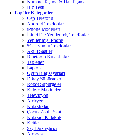
Numara Taşıma & Hat Taşıma
Hız Testi
Popüler Kategoriler
Cep Telefonu
Android Telefonlar
iPhone Modelleri
İkinci El / Yenilenmiş Telefonlar
Yenilenmiş iPhone
5G Uyumlu Telefonlar
Akıllı Saatler
Bluetooth Kulaklıklar
Tabletler
Laptop
Oyun Bilgisayarları
Dikey Süpürgeler
Robot Süpürgeler
Kahve Makineleri
Televizyon
Airfryer
Kulaklıklar
Çocuk Akıllı Saat
Kulakiçi Kulaklık
Kettle
Saç Düzleştirici
Airpods