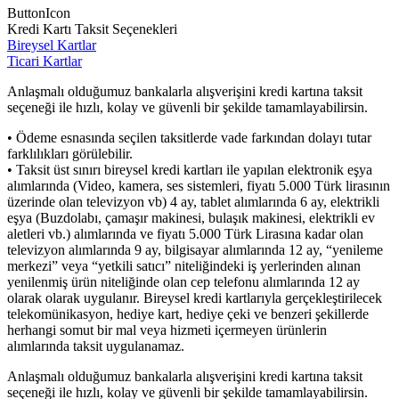
ButtonIcon
Kredi Kartı Taksit Seçenekleri
Bireysel Kartlar
Ticari Kartlar
Anlaşmalı olduğumuz bankalarla alışverişini kredi kartına taksit
seçeneği ile hızlı, kolay ve güvenli bir şekilde tamamlayabilirsin.
• Ödeme esnasında seçilen taksitlerde vade farkından dolayı tutar
farklılıkları görülebilir.
• Taksit üst sınırı bireysel kredi kartları ile yapılan elektronik eşya
alımlarında (Video, kamera, ses sistemleri, fiyatı 5.000 Türk lirasının
üzerinde olan televizyon vb) 4 ay, tablet alımlarında 6 ay, elektrikli
eşya (Buzdolabı, çamaşır makinesi, bulaşık makinesi, elektrikli ev
aletleri vb.) alımlarında ve fiyatı 5.000 Türk Lirasına kadar olan
televizyon alımlarında 9 ay, bilgisayar alımlarında 12 ay, “yenileme
merkezi” veya “yetkili satıcı” niteliğindeki iş yerlerinden alınan
yenilenmiş ürün niteliğinde olan cep telefonu alımlarında 12 ay
olarak olarak uygulanır. Bireysel kredi kartlarıyla gerçekleştirilecek
telekomünikasyon, hediye kart, hediye çeki ve benzeri şekillerde
herhangi somut bir mal veya hizmeti içermeyen ürünlerin
alımlarında taksit uygulanamaz.
Anlaşmalı olduğumuz bankalarla alışverişini kredi kartına taksit
seçeneği ile hızlı, kolay ve güvenli bir şekilde tamamlayabilirsin.