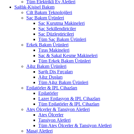
Tüm Elektrikli Ev Aletleri
Sağlık-Kişisel Bakım
Cilt Bakım Teknolojileri
Saç Bakım Ürünleri
Saç Kurutma Makineleri
Saç Şekillendiriciler
Saç Düzleştiricileri
Tüm Saç Bakım Ürünleri
Erkek Bakım Ürünleri
Tıraş Makineleri
Saç & Sakal Kesme Makineleri
Tüm Erkek Bakım Ürünleri
Ağız Bakım Ürünleri
Şarjlı Diş Fırçaları
Ağız Duşları
Tüm Ağız Bakım Ürünleri
Epilatörler & IPL Cihazları
Epilatörler
Lazer Epilasyon & IPL Cihazları
Tüm Epilatörler & IPL Cihazları
Ateş Ölçerler & Tansiyon Aletleri
Ateş Ölçerler
Tansiyon Aletleri
Tüm Ateş Ölçerler & Tansiyon Aletleri
Masaj Aletleri