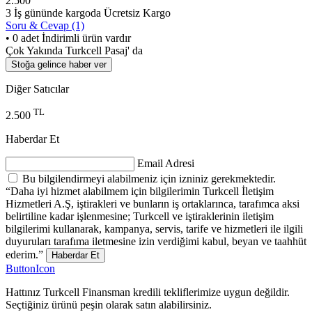
2.500
3 İş gününde kargoda
Ücretsiz Kargo
Soru & Cevap (1)
• 0 adet İndirimli ürün vardır
Çok Yakında Turkcell Pasaj' da
Stoğa gelince haber ver
Diğer Satıcılar
TL
2.500
Haberdar Et
Email Adresi
Bu bilgilendirmeyi alabilmeniz için izniniz gerekmektedir.
“Daha iyi hizmet alabilmem için bilgilerimin Turkcell İletişim
Hizmetleri A.Ş, iştirakleri ve bunların iş ortaklarınca, tarafımca aksi
belirtiline kadar işlenmesine; Turkcell ve iştiraklerinin iletişim
bilgilerimi kullanarak, kampanya, servis, tarife ve hizmetleri ile ilgili
duyuruları tarafıma iletmesine izin verdiğimi kabul, beyan ve taahhüt
ederim.”
Haberdar Et
ButtonIcon
Hattınız Turkcell Finansman kredili tekliflerimize uygun değildir.
Seçtiğiniz ürünü peşin olarak satın alabilirsiniz.