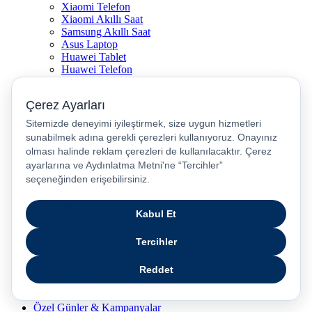
Xiaomi Telefon
Xiaomi Akıllı Saat
Samsung Akıllı Saat
Asus Laptop
Huawei Tablet
Huawei Telefon
Stanley Termos
Markalar
Apple
Samsung
Dyson
Anker
Arzum
Braun
Casper
Huawei
JBL
Lenovo
Omix
Philips
Realme
Xiaomi
TCL
Sony
Özel Günler & Kampanyalar