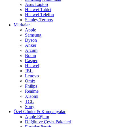
Asus Laptop
Huawei Tablet
Huawei Telefon
Stanley Termos
Markalar
Apple
Samsung
Dyson
Anker
Arzum
Braun
Casper
Huawei
JBL
Lenovo
Omix
Philips
Realme
Xiaomi
TCL
Sony
Özel Günler & Kampanyalar
Apple Eğitim
Düğün ve Çeyiz Paketleri
Fırsatlar Pasajı