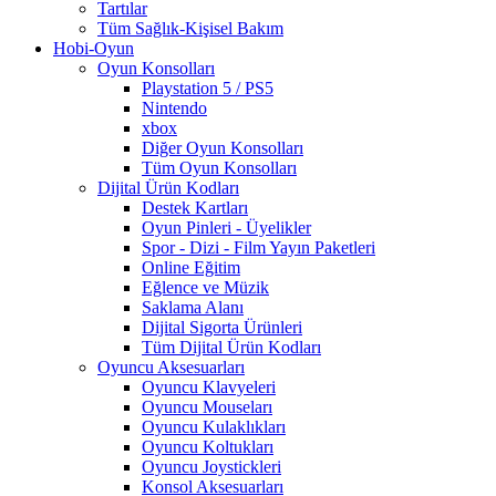
Tartılar
Tüm Sağlık-Kişisel Bakım
Hobi-Oyun
Oyun Konsolları
Playstation 5 / PS5
Nintendo
xbox
Diğer Oyun Konsolları
Tüm Oyun Konsolları
Dijital Ürün Kodları
Destek Kartları
Oyun Pinleri - Üyelikler
Spor - Dizi - Film Yayın Paketleri
Online Eğitim
Eğlence ve Müzik
Saklama Alanı
Dijital Sigorta Ürünleri
Tüm Dijital Ürün Kodları
Oyuncu Aksesuarları
Oyuncu Klavyeleri
Oyuncu Mouseları
Oyuncu Kulaklıkları
Oyuncu Koltukları
Oyuncu Joystickleri
Konsol Aksesuarları