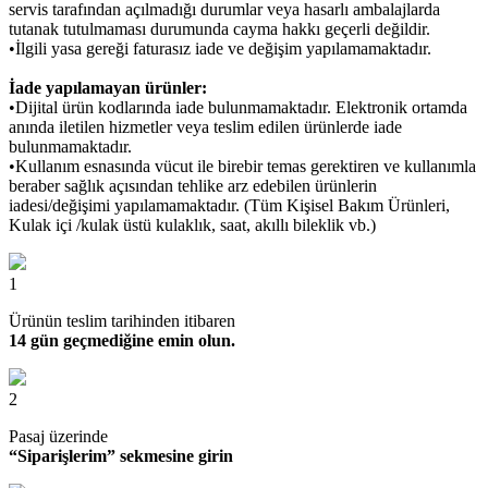
servis tarafından açılmadığı durumlar veya hasarlı ambalajlarda
tutanak tutulmaması durumunda cayma hakkı geçerli değildir.
•İlgili yasa gereği faturasız iade ve değişim yapılamamaktadır.
İade yapılamayan ürünler:
•Dijital ürün kodlarında iade bulunmamaktadır. Elektronik ortamda
anında iletilen hizmetler veya teslim edilen ürünlerde iade
bulunmamaktadır.
•Kullanım esnasında vücut ile birebir temas gerektiren ve kullanımla
beraber sağlık açısından tehlike arz edebilen ürünlerin
iadesi/değişimi yapılamamaktadır. (Tüm Kişisel Bakım Ürünleri,
Kulak içi /kulak üstü kulaklık, saat, akıllı bileklik vb.)
1
Ürünün teslim tarihinden itibaren
14 gün geçmediğine emin olun.
2
Pasaj üzerinde
“Siparişlerim” sekmesine girin