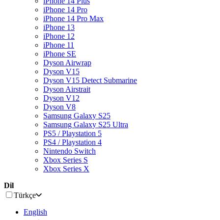
iPhone 14 Plus
iPhone 14 Pro
iPhone 14 Pro Max
iPhone 13
iPhone 12
iPhone 11
iPhone SE
Dyson Airwrap
Dyson V15
Dyson V15 Detect Submarine
Dyson Airstrait
Dyson V12
Dyson V8
Samsung Galaxy S25
Samsung Galaxy S25 Ultra
PS5 / Playstation 5
PS4 / Playstation 4
Nintendo Switch
Xbox Series S
Xbox Series X
Dil
Türkçe
English