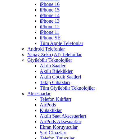
iPhone 16
iPhone 15
iPhone 14
iPhone 13
iPhone 12
iPhone 11
iPhone SE
Tüm Apple Telefonlar
Android Telefonlar
Yapay Zeka (AI) Telefonlar
Giyilebilir Teknolojiler
Akıllı Saatler
Akıllı Bileklikler
Akıllı Çocuk Saatleri
Takip Cihazları
Tüm Giyilebilir Teknolojiler
Aksesuarlar
Telefon Kılıfları
AirPods
Kulaklıklar
Akıllı Saat Aksesuarları
AirPods Aksesuarları
Ekran Koruyucular
Şarj Cihazları
Telefon Tutucular