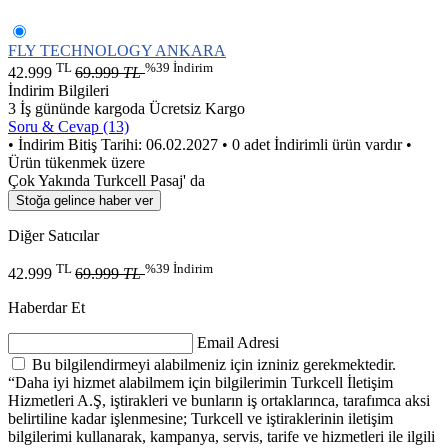
FLY TECHNOLOGY ANKARA
TL
%39 İndirim
42.999
69.999
TL
İndirim Bilgileri
3 İş gününde kargoda
Ücretsiz Kargo
Soru & Cevap (13)
• İndirim Bitiş Tarihi: 06.02.2027
• 0 adet İndirimli ürün vardır
•
Ürün tükenmek üzere
Çok Yakında Turkcell Pasaj' da
Stoğa gelince haber ver
Diğer Satıcılar
TL
%39 İndirim
42.999
69.999
TL
Haberdar Et
Email Adresi
Bu bilgilendirmeyi alabilmeniz için izniniz gerekmektedir.
“Daha iyi hizmet alabilmem için bilgilerimin Turkcell İletişim
Hizmetleri A.Ş, iştirakleri ve bunların iş ortaklarınca, tarafımca aksi
belirtiline kadar işlenmesine; Turkcell ve iştiraklerinin iletişim
bilgilerimi kullanarak, kampanya, servis, tarife ve hizmetleri ile ilgili