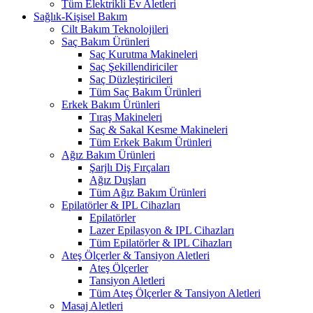
Tüm Elektrikli Ev Aletleri
Sağlık-Kişisel Bakım
Cilt Bakım Teknolojileri
Saç Bakım Ürünleri
Saç Kurutma Makineleri
Saç Şekillendiriciler
Saç Düzleştiricileri
Tüm Saç Bakım Ürünleri
Erkek Bakım Ürünleri
Tıraş Makineleri
Saç & Sakal Kesme Makineleri
Tüm Erkek Bakım Ürünleri
Ağız Bakım Ürünleri
Şarjlı Diş Fırçaları
Ağız Duşları
Tüm Ağız Bakım Ürünleri
Epilatörler & IPL Cihazları
Epilatörler
Lazer Epilasyon & IPL Cihazları
Tüm Epilatörler & IPL Cihazları
Ateş Ölçerler & Tansiyon Aletleri
Ateş Ölçerler
Tansiyon Aletleri
Tüm Ateş Ölçerler & Tansiyon Aletleri
Masaj Aletleri