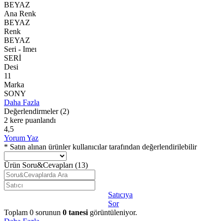
BEYAZ
Ana Renk
BEYAZ
Renk
BEYAZ
Seri - Imeı
SERİ
Desi
11
Marka
SONY
Daha Fazla
Değerlendirmeler
(2)
2 kere puanlandı
4,5
Yorum Yaz
* Satın alınan ürünler kullanıcılar tarafından değerlendirilebilir
Ürün Soru&Cevapları
(13)
Satıcıya
Sor
Toplam
0
sorunun
0
tanesi
görüntüleniyor.