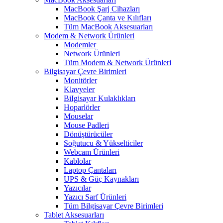
MacBook Şarj Cihazları
MacBook Çanta ve Kılıfları
Tüm MacBook Aksesuarları
Modem & Network Ürünleri
Modemler
Network Ürünleri
Tüm Modem & Network Ürünleri
Bilgisayar Çevre Birimleri
Monitörler
Klavyeler
BiIgisayar Kulaklıkları
Hoparlörler
Mouselar
Mouse Padleri
Dönüştürücüler
Soğutucu & Yükselticiler
Webcam Ürünleri
Kablolar
Laptop Çantaları
UPS & Güç Kaynakları
Yazıcılar
Yazıcı Sarf Ürünleri
Tüm Bilgisayar Çevre Birimleri
Tablet Aksesuarları