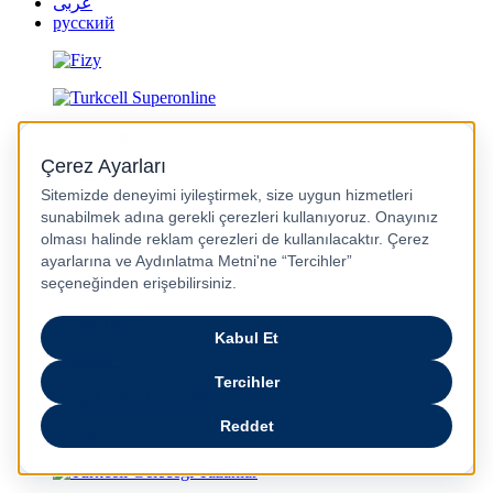
عربى
русский