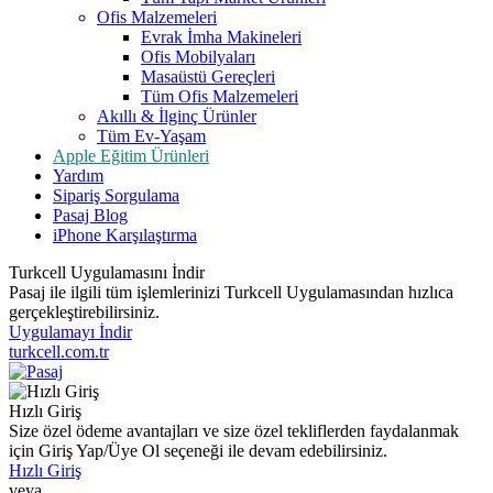
Ofis Malzemeleri
Evrak İmha Makineleri
Ofis Mobilyaları
Masaüstü Gereçleri
Tüm Ofis Malzemeleri
Akıllı & İlginç Ürünler
Tüm Ev-Yaşam
Apple Eğitim Ürünleri
Yardım
Sipariş Sorgulama
Pasaj Blog
iPhone Karşılaştırma
Turkcell Uygulamasını İndir
Pasaj ile ilgili tüm işlemlerinizi Turkcell Uygulamasından hızlıca
gerçekleştirebilirsiniz.
Uygulamayı İndir
turkcell.com.tr
Hızlı Giriş
Size özel ödeme avantajları ve size özel tekliflerden faydalanmak
için Giriş Yap/Üye Ol seçeneği ile devam edebilirsiniz.
Hızlı Giriş
veya