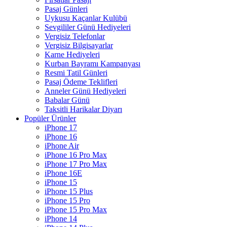
Pasaj Günleri
Uykusu Kaçanlar Kulübü
Sevgililer Günü Hediyeleri
Vergisiz Telefonlar
Vergisiz Bilgisayarlar
Karne Hediyeleri
Kurban Bayramı Kampanyası
Resmi Tatil Günleri
Pasaj Ödeme Teklifleri
Anneler Günü Hediyeleri
Babalar Günü
Taksitli Harikalar Diyarı
Popüler Ürünler
iPhone 17
iPhone 16
iPhone Air
iPhone 16 Pro Max
iPhone 17 Pro Max
iPhone 16E
iPhone 15
iPhone 15 Plus
iPhone 15 Pro
iPhone 15 Pro Max
iPhone 14