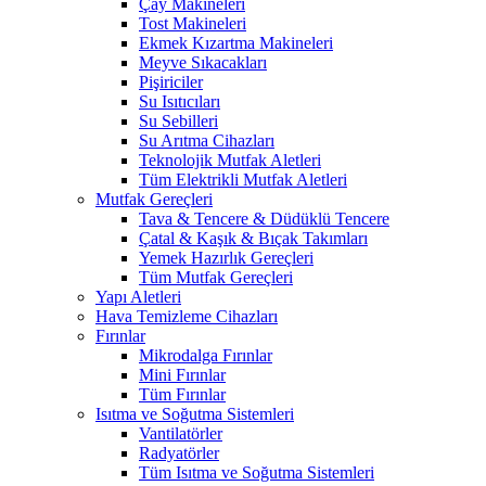
Çay Makineleri
Tost Makineleri
Ekmek Kızartma Makineleri
Meyve Sıkacakları
Pişiriciler
Su Isıtıcıları
Su Sebilleri
Su Arıtma Cihazları
Teknolojik Mutfak Aletleri
Tüm Elektrikli Mutfak Aletleri
Mutfak Gereçleri
Tava & Tencere & Düdüklü Tencere
Çatal & Kaşık & Bıçak Takımları
Yemek Hazırlık Gereçleri
Tüm Mutfak Gereçleri
Yapı Aletleri
Hava Temizleme Cihazları
Fırınlar
Mikrodalga Fırınlar
Mini Fırınlar
Tüm Fırınlar
Isıtma ve Soğutma Sistemleri
Vantilatörler
Radyatörler
Tüm Isıtma ve Soğutma Sistemleri