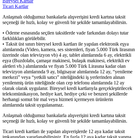
Bireysel Kartlar
Ticari Kartlar
Anlaşmalı olduğumuz bankalarla alışverişini kredi kartına taksit
seçeneği ile hızlı, kolay ve güvenli bir şekilde tamamlayabilirsin.
• Ödeme esnasında seçilen taksitlerde vade farkından dolayı tutar
farklılıkları görülebilir.
• Taksit üst sınırı bireysel kredi kartları ile yapılan elektronik eşya
alımlarında (Video, kamera, ses sistemleri, fiyatı 5.000 Türk lirasının
üzerinde olan televizyon vb) 4 ay, tablet alımlarında 6 ay, elektrikli
eşya (Buzdolabı, çamaşır makinesi, bulaşık makinesi, elektrikli ev
aletleri vb.) alımlarında ve fiyatı 5.000 Türk Lirasına kadar olan
televizyon alımlarında 9 ay, bilgisayar alımlarında 12 ay, “yenileme
merkezi” veya “yetkili satıcı” niteliğindeki iş yerlerinden alınan
yenilenmiş ürün niteliğinde olan cep telefonu alımlarında 12 ay
olarak olarak uygulanır. Bireysel kredi kartlarıyla gerçekleştirilecek
telekomünikasyon, hediye kart, hediye çeki ve benzeri şekillerde
herhangi somut bir mal veya hizmeti içermeyen ürünlerin
alımlarında taksit uygulanamaz.
Anlaşmalı olduğumuz bankalarla alışverişini kredi kartına taksit
seçeneği ile hızlı, kolay ve güvenli bir şekilde tamamlayabilirsin.
Ticari kredi kartları ile yapılan alışverişlerde 12 aya kadar taksit
imkanından yararlanabilirsiniz. En fazla 12 aya kadar taksit yapma