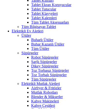
Tablet Kılıfları
Tablet Ekran Koruyucular
Tablet Tutucular
Tablet Klavyeleri
Tablet Kalemleri
Tüm Tablet Aksesuarları
Tüm Bilgisayar-Tablet
Elektrikli Ev Aletleri
Ütüler
Buharlı Ütüler
Buhar Kazanlı Ütüler
Tüm Ütüler
Süpürgeler
Robot Süpürgeler
Şarjlı Süpürgeler
Dikey Süpürgeler
Toz Torbasız Süpürgeler
Toz Torbalı Süpürgeler
Tüm Süpürgeler
Elektrikli Mutfak Aletleri
Airfryer & Fritözler
Mutfak Robotları
Blender & Mikserler
Kahve Makineleri
Kahve Çeşitleri