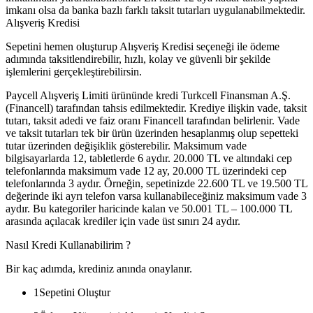
imkanı olsa da banka bazlı farklı taksit tutarları uygulanabilmektedir.
Alışveriş Kredisi
Sepetini hemen oluşturup Alışveriş Kredisi seçeneği ile ödeme
adımında taksitlendirebilir, hızlı, kolay ve güvenli bir şekilde
işlemlerini gerçekleştirebilirsin.
Paycell Alışveriş Limiti ürününde kredi Turkcell Finansman A.Ş.
(Financell) tarafından tahsis edilmektedir. Krediye ilişkin vade, taksit
tutarı, taksit adedi ve faiz oranı Financell tarafından belirlenir. Vade
ve taksit tutarları tek bir ürün üzerinden hesaplanmış olup sepetteki
tutar üzerinden değişiklik gösterebilir. Maksimum vade
bilgisayarlarda 12, tabletlerde 6 aydır. 20.000 TL ve altındaki cep
telefonlarında maksimum vade 12 ay, 20.000 TL üzerindeki cep
telefonlarında 3 aydır. Örneğin, sepetinizde 22.600 TL ve 19.500 TL
değerinde iki ayrı telefon varsa kullanabileceğiniz maksimum vade 3
aydır. Bu kategoriler haricinde kalan ve 50.001 TL – 100.000 TL
arasında açılacak krediler için vade üst sınırı 24 aydır.
Nasıl Kredi Kullanabilirim ?
Bir kaç adımda, krediniz anında onaylanır.
1
Sepetini Oluştur