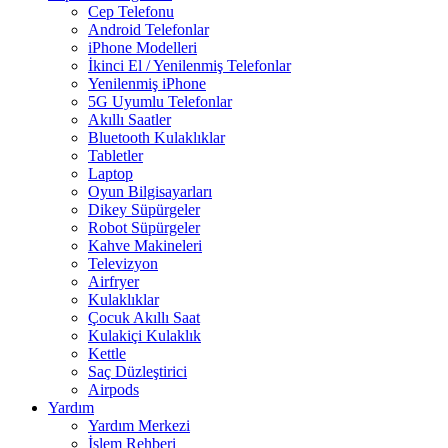
Cep Telefonu
Android Telefonlar
iPhone Modelleri
İkinci El / Yenilenmiş Telefonlar
Yenilenmiş iPhone
5G Uyumlu Telefonlar
Akıllı Saatler
Bluetooth Kulaklıklar
Tabletler
Laptop
Oyun Bilgisayarları
Dikey Süpürgeler
Robot Süpürgeler
Kahve Makineleri
Televizyon
Airfryer
Kulaklıklar
Çocuk Akıllı Saat
Kulakiçi Kulaklık
Kettle
Saç Düzleştirici
Airpods
Yardım
Yardım Merkezi
İşlem Rehberi