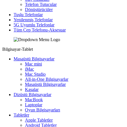
Telefon Tutucular
Dönüştürücüler
Tuşlu Telefonlar
Yenilenmiş Telefonlar
5G Uyumlu Telefonlar
Tüm Cep Telefonu-Aksesuar
Bilgisayar-Tablet
Masaüstü Bilgisayarlar
Mac mini
iMac
Mac Studio
All-in-One Bilgisayarlar
Masaüstü Bilgisayarlar
Kasalar
Dizüstü Bilgisayarlar
MacBook
Laptoplar
Oyun Bilgisayarları
Tabletler
Apple Tabletler
Android Tabletler