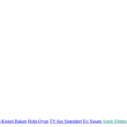
k-Kişisel Bakım
Hobi-Oyun
TV-Ses Sistemleri
Ev-Yaşam
Apple Eğitim