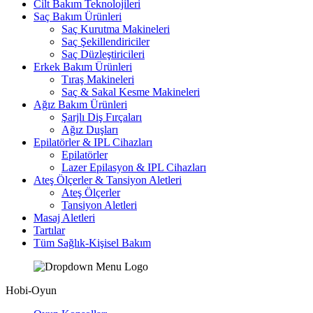
Cilt Bakım Teknolojileri
Saç Bakım Ürünleri
Saç Kurutma Makineleri
Saç Şekillendiriciler
Saç Düzleştiricileri
Erkek Bakım Ürünleri
Tıraş Makineleri
Saç & Sakal Kesme Makineleri
Ağız Bakım Ürünleri
Şarjlı Diş Fırçaları
Ağız Duşları
Epilatörler & IPL Cihazları
Epilatörler
Lazer Epilasyon & IPL Cihazları
Ateş Ölçerler & Tansiyon Aletleri
Ateş Ölçerler
Tansiyon Aletleri
Masaj Aletleri
Tartılar
Tüm Sağlık-Kişisel Bakım
Hobi-Oyun