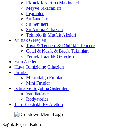
Ekmek Kızartma Makineleri
Meyve Sıkacakları
Pişiriciler
Su Isıtıcıları
Su Sebilleri
Su Arıtma Cihazları
Teknolojik Mutfak Aletleri
Mutfak Gereçleri
Tava & Tencere & Düdüklü Tencere
Çatal & Kaşık & Bıçak Takımları
Yemek Hazırlık Gereçleri
Yapı Aletleri
Hava Temizleme Cihazları
Fırınlar
Mikrodalga Fırınlar
Mini Fırınlar
Isıtma ve Soğutma Sistemleri
Vantilatörler
Radyatörler
Tüm Elektrikli Ev Aletleri
Sağlık-Kişisel Bakım