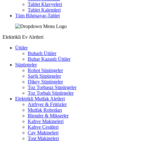
Tablet Klavyeleri
Tablet Kalemleri
Tüm Bilgisayar-Tablet
Elektrikli Ev Aletleri
Ütüler
Buharlı Ütüler
Buhar Kazanlı Ütüler
Süpürgeler
Robot Süpürgeler
Şarjlı Süpürgeler
Dikey Süpürgeler
Toz Torbasız Süpürgeler
Toz Torbalı Süpürgeler
Elektrikli Mutfak Aletleri
Airfryer & Fritözler
Mutfak Robotları
Blender & Mikserler
Kahve Makineleri
Kahve Çeşitleri
Çay Makineleri
Tost Makineleri