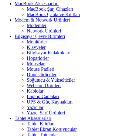
MacBook Aksesuarları
MacBook Şarj Cihazları
MacBook Çanta ve Kılıfları
Modem & Network Ürünleri
Modemler
Network Ürünleri
Bilgisayar Çevre Birimleri
Monitörler
Klavyeler
BiIgisayar Kulaklıkları
Hoparlörler
Mouselar
Mouse Padleri
Dönüştürücüler
Soğutucu & Yükselticiler
Webcam Ürünleri
Kablolar
Laptop Çantaları
UPS & Güç Kaynakları
Yazıcılar
Yazıcı Sarf Ürünleri
Tablet Aksesuarları
Tablet Kılıfları
Tablet Ekran Koruyucular
Tablet Tutucular