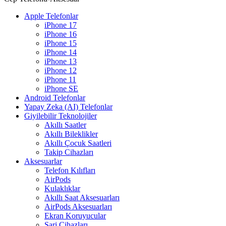
Apple Telefonlar
iPhone 17
iPhone 16
iPhone 15
iPhone 14
iPhone 13
iPhone 12
iPhone 11
iPhone SE
Android Telefonlar
Yapay Zeka (AI) Telefonlar
Giyilebilir Teknolojiler
Akıllı Saatler
Akıllı Bileklikler
Akıllı Çocuk Saatleri
Takip Cihazları
Aksesuarlar
Telefon Kılıfları
AirPods
Kulaklıklar
Akıllı Saat Aksesuarları
AirPods Aksesuarları
Ekran Koruyucular
Şarj Cihazları