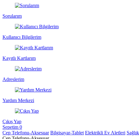
Sorularım
Kullanıcı Bilgilerim
Kayıtlı Kartlarım
Adreslerim
Yardım Merkezi
Çıkış Yap
Sepetim
0
Cep Telefonu-Aksesuar
Bilgisayar-Tablet
Elektrikli Ev Aletleri
Sağlı
Cep Telefonu-Aksesuar