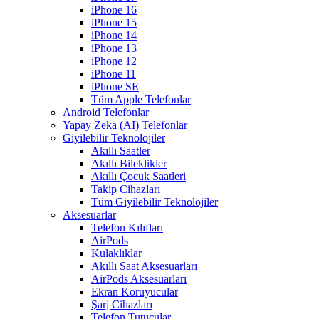
iPhone 16
iPhone 15
iPhone 14
iPhone 13
iPhone 12
iPhone 11
iPhone SE
Tüm Apple Telefonlar
Android Telefonlar
Yapay Zeka (AI) Telefonlar
Giyilebilir Teknolojiler
Akıllı Saatler
Akıllı Bileklikler
Akıllı Çocuk Saatleri
Takip Cihazları
Tüm Giyilebilir Teknolojiler
Aksesuarlar
Telefon Kılıfları
AirPods
Kulaklıklar
Akıllı Saat Aksesuarları
AirPods Aksesuarları
Ekran Koruyucular
Şarj Cihazları
Telefon Tutucular