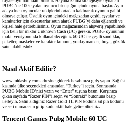
royale oyunlarından birisidir. Hayatta kalma stratejisiyle oynanan
PUBG’de 100'e yakın oyuncu bir uçağın içinde oyuna başlar. Aynı
adaya inen oyuncular rakiplerini ortadan kaldırarak oyunun galibi
olmaya çalışır. Üstelik oyun içindeki mağazadan çeşitli eşyalar ve
karakterler için aksesuarlar satın alarak PUBG’yi daha eğlenceli ve
kişisel hale getirebilirsiniz. Oyun mağazasından alışveriş yapabilmek
için belli bir miktar Unknown Cash (UC) gerekir. PUBG oyununun
mobil versiyonunda kullanabileceğiniz 60 UC ile çeşitli sandıklar,
paketler, maskeler ve karakter kuponu, yoldaş maması, boya, gözlük
satın alabilirsiniz.
Nasıl Aktif Edilir?
www.midasbuy.com adresine giderek hesabınıza giriş yapın. Sağ üst
kısımda ülke seçenekleri arasından “Turkey”i seçin. Sonrasında
PUBG Mobile ID’nizi yazın ve “Enter” tuşuna basın. Karşınıza
çıkan sayfada “Razer PIN”i seçin ve “Sonraki” butonuna basıp
ilerleyin. Satın aldığınız Razer Gold TL PIN koduna ait pin kodunu
ve seri numarasını girip kodu aktif hale getirebilirsiniz.
Tencent Games Pubg Mobile 60 UC