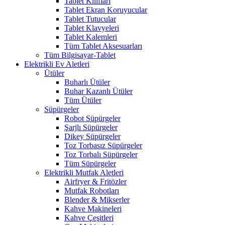
Tablet Kılıfları
Tablet Ekran Koruyucular
Tablet Tutucular
Tablet Klavyeleri
Tablet Kalemleri
Tüm Tablet Aksesuarları
Tüm Bilgisayar-Tablet
Elektrikli Ev Aletleri
Ütüler
Buharlı Ütüler
Buhar Kazanlı Ütüler
Tüm Ütüler
Süpürgeler
Robot Süpürgeler
Şarjlı Süpürgeler
Dikey Süpürgeler
Toz Torbasız Süpürgeler
Toz Torbalı Süpürgeler
Tüm Süpürgeler
Elektrikli Mutfak Aletleri
Airfryer & Fritözler
Mutfak Robotları
Blender & Mikserler
Kahve Makineleri
Kahve Çeşitleri