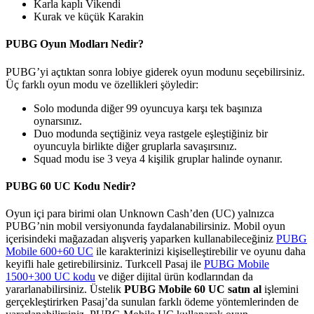
Karla kaplı Vikendi
Kurak ve küçük Karakin
PUBG Oyun Modları Nedir?
PUBG’yi açtıktan sonra lobiye giderek oyun modunu seçebilirsiniz.
Üç farklı oyun modu ve özellikleri şöyledir:
Solo modunda diğer 99 oyuncuya karşı tek başınıza
oynarsınız.
Duo modunda seçtiğiniz veya rastgele eşleştiğiniz bir
oyuncuyla birlikte diğer gruplarla savaşırsınız.
Squad modu ise 3 veya 4 kişilik gruplar halinde oynanır.
PUBG 60 UC Kodu Nedir?
Oyun içi para birimi olan Unknown Cash’den (UC) yalnızca
PUBG’nin mobil versiyonunda faydalanabilirsiniz. Mobil oyun
içerisindeki mağazadan alışveriş yaparken kullanabileceğiniz
PUBG
Mobile 600+60 UC
ile karakterinizi kişiselleştirebilir ve oyunu daha
keyifli hale getirebilirsiniz. Turkcell Pasaj ile
PUBG Mobile
1500+300 UC kodu
ve diğer dijital ürün kodlarından da
yararlanabilirsiniz. Üstelik
PUBG Mobile 60 UC satın al
işlemini
gerçekleştirirken Pasaj’da sunulan farklı ödeme yöntemlerinden de