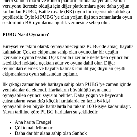
talebi sonucu mobil ve konsol platformlarında da yer alır. Mobil
versiyonu ücretsiz olduğu için diğer platformlara göre daha yoğun
kullanılan PUBG, Battle royale (BR) oyun türü içerisinde oldukça
popülerdir. Öyle ki PUBG’ye olan yoğun ilgi son zamanlarda oyun
sektörünün BR oyunlarına ağırlık vermesine sebep olur.
PUBG Nasıl Oynanır?
Bireysel ve takım olarak oynayabileceğiniz PUBG’de amaç, hayatta
kalmaktır. Çok az ekipmana sahip olan oyuncular bir uçağın
içerisinde oyuna başlar. Uçak harita üzerinde ilerlerken oyuncular
istedikleri noktada uçaktan atlar ve oyuna dahil olur. Diğer
oyuncuları elemek ve hayatta kalmak için ihtiyaç duyulan çeşitli
ekipmanlarsa oyun sahasından toplanır.
İlk çıktığı zamanlar tek haritaya sahip olan PUBG’ye zaman içinde
yeni alanlar da eklendi. Haritaların büyüklüğü aynı anda
oynayabilen oyuncu sayısını belirler. Daha yoğun ve heyecanlı
çatışmaların yaşandığı küçük haritalarda en fazla 64 kişi
oynayabilirken büyük haritalarda bu rakam 100 kişiye kadar ulaşır.
Yayın tarihine göre PUBG haritaları şu şekildedir:
Ana harita Erangel
Çöl temalı Miramar
Daha dar bir alana sahip olan Sanhok