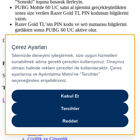
“Sonraki” tuşuna basarak ilerleyin.
PUBG Mobile 60 UC satın al işlemini gerçekleştirdikten
sonra size verilen Razer Gold TL PIN kodunun bilgilerini
yazın.
Razer Gold TL’nin PIN kodu ve seri numarası bilgilerini
girdikten sonra PUBG 60 UC aktive olur.
Daha Fazla
Bizi Takip Edin
Sosyal medya hesaplarımızdan bizi takip edin, fırsatları kaçırmayın.
Turkcell Uygulamasını İndir
Uygulamayı İndir
Hakkımızda
Pasaj Genel Bakış
Haberler & Duyurular
Kurumsal İletişim ve Sürdürürebilirlik
Kariyer
Gizlilik ve Güvenlik