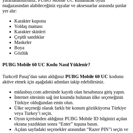
yararlanabilirsiniz. PUBG Mobile UC kullanarak oyun
mağazasından alabileceğiniz eşyalar ve aksesuarlar arasında şunlar
yer alır:
Karakter kuponu
Yoldaş maması
Karakter skinleri
Çeşitli sandıklar
Maskeler
Boya
Gözlük
PUBG Mobile 60 UC Kodu Nasıl Yüklenir?
Turkcell Pasaj’dan satın aldığınız
PUBG Mobile 60 UC
kodunu
aktive etmek için aşağıdaki adımları takip edebilirsiniz.
midasbuy.com adresinde kayıtlı olan hesabınıza giriş yapın.
İnternet sitesinin sağ üst kısımda bulunan ülke seçeneğinin
Türkiye olduğundan emin olun.
Ülke seçeneği olarak farklı bir konum gözüküyorsa Türkiye
veya Turkey’i seçin.
Oyun içerisinden aldığınız PUBG Mobile ID bilginizi açılan
ekrana yazdıktan sonra “Enter” tuşuna basın.
Açılan sayfadaki seçenekler arasından “Razer PIN”i seçin ve