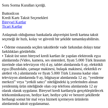
Soru Sorma Kuralları içeriği.
ButtonIcon
Kredi Kartı Taksit Seçenekleri
Bireysel Kartlar
Ticari Kartlar
Anlaşmalı olduğumuz bankalarla alışverişini kredi kartına taksit
seçeneği ile hızlı, kolay ve güvenli bir şekilde tamamlayabilirsin.
• Ödeme esnasında seçilen taksitlerde vade farkından dolayı tutar
farklılıkları görülebilir.
• Taksit üst sınırı bireysel kredi kartları ile yapılan elektronik eşya
alımlarında (Video, kamera, ses sistemleri, fiyatı 5.000 Türk lirasının
üzerinde olan televizyon vb) 4 ay, tablet alımlarında 6 ay, elektrikli
eşya (Buzdolabı, çamaşır makinesi, bulaşık makinesi, elektrikli ev
aletleri vb.) alımlarında ve fiyatı 5.000 Türk Lirasına kadar olan
televizyon alımlarında 9 ay, bilgisayar alımlarında 12 ay, “yenileme
merkezi” veya “yetkili satıcı” niteliğindeki iş yerlerinden alınan
yenilenmiş ürün niteliğinde olan cep telefonu alımlarında 12 ay
olarak olarak uygulanır. Bireysel kredi kartlarıyla gerçekleştirilecek
telekomünikasyon, hediye kart, hediye çeki ve benzeri şekillerde
herhangi somut bir mal veya hizmeti içermeyen ürünlerin
alımlarında taksit uygulanamaz.