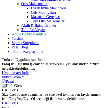
Ofis Malzemeleri
Evrak İmha Makineleri
Ofis Mobilyaları
Masaüstü Gereçleri
Tüm Ofis Malzemeleri
Akıllı & İlginç Ürünler
Tüm Ev-Yaşam
Apple Eğitim Ürünleri
Yardım
Sipariş Sorgulama
Pasaj Blog
iPhone Karşılaştırma
Turkcell Uygulamasını İndir
Pasaj ile ilgili tüm işlemlerinizi Turkcell Uygulamasından hızlıca
gerçekleştirebilirsiniz.
Uygulamayı İndir
turkcell.com.tr
Hızlı Giriş
Size özel ödeme avantajları ve size özel tekliflerden faydalanmak
için Giriş Yap/Üye Ol seçeneği ile devam edebilirsiniz.
Hızlı Giriş
veya