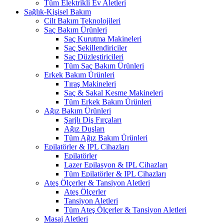
Tüm Elektrikli Ev Aletleri
Sağlık-Kişisel Bakım
Cilt Bakım Teknolojileri
Saç Bakım Ürünleri
Saç Kurutma Makineleri
Saç Şekillendiriciler
Saç Düzleştiricileri
Tüm Saç Bakım Ürünleri
Erkek Bakım Ürünleri
Tıraş Makineleri
Saç & Sakal Kesme Makineleri
Tüm Erkek Bakım Ürünleri
Ağız Bakım Ürünleri
Şarjlı Diş Fırçaları
Ağız Duşları
Tüm Ağız Bakım Ürünleri
Epilatörler & IPL Cihazları
Epilatörler
Lazer Epilasyon & IPL Cihazları
Tüm Epilatörler & IPL Cihazları
Ateş Ölçerler & Tansiyon Aletleri
Ateş Ölçerler
Tansiyon Aletleri
Tüm Ateş Ölçerler & Tansiyon Aletleri
Masaj Aletleri