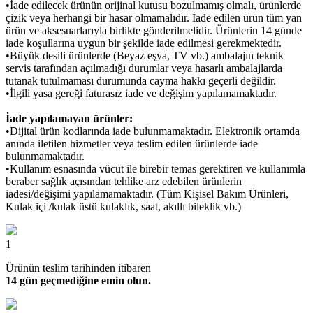
•İade edilecek ürünün orijinal kutusu bozulmamış olmalı, ürünlerde
çizik veya herhangi bir hasar olmamalıdır. İade edilen ürün tüm yan
ürün ve aksesuarlarıyla birlikte gönderilmelidir. Ürünlerin 14 günde
iade koşullarına uygun bir şekilde iade edilmesi gerekmektedir.
•Büyük desili ürünlerde (Beyaz eşya, TV vb.) ambalajın teknik
servis tarafından açılmadığı durumlar veya hasarlı ambalajlarda
tutanak tutulmaması durumunda cayma hakkı geçerli değildir.
•İlgili yasa gereği faturasız iade ve değişim yapılamamaktadır.
İade yapılamayan ürünler:
•Dijital ürün kodlarında iade bulunmamaktadır. Elektronik ortamda
anında iletilen hizmetler veya teslim edilen ürünlerde iade
bulunmamaktadır.
•Kullanım esnasında vücut ile birebir temas gerektiren ve kullanımla
beraber sağlık açısından tehlike arz edebilen ürünlerin
iadesi/değişimi yapılamamaktadır. (Tüm Kişisel Bakım Ürünleri,
Kulak içi /kulak üstü kulaklık, saat, akıllı bileklik vb.)
1
Ürünün teslim tarihinden itibaren
14 gün geçmediğine emin olun.