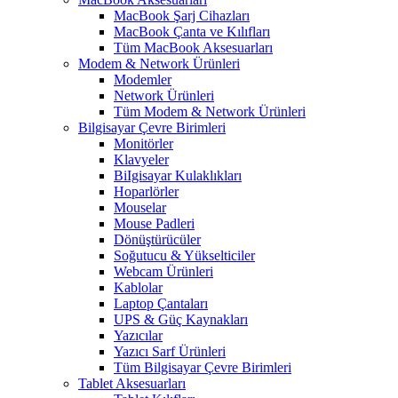
MacBook Şarj Cihazları
MacBook Çanta ve Kılıfları
Tüm MacBook Aksesuarları
Modem & Network Ürünleri
Modemler
Network Ürünleri
Tüm Modem & Network Ürünleri
Bilgisayar Çevre Birimleri
Monitörler
Klavyeler
BiIgisayar Kulaklıkları
Hoparlörler
Mouselar
Mouse Padleri
Dönüştürücüler
Soğutucu & Yükselticiler
Webcam Ürünleri
Kablolar
Laptop Çantaları
UPS & Güç Kaynakları
Yazıcılar
Yazıcı Sarf Ürünleri
Tüm Bilgisayar Çevre Birimleri
Tablet Aksesuarları