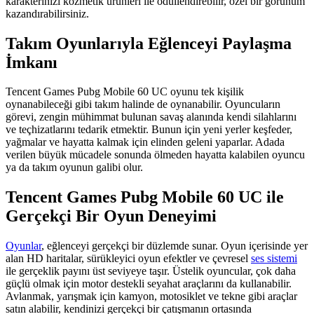
karakterinizi kozmetik ürünleri ile ödüllendirebilir, özel bir görünüm
kazandırabilirsiniz.
Takım Oyunlarıyla Eğlenceyi Paylaşma
İmkanı
Tencent Games Pubg Mobile 60 UC oyunu tek kişilik
oynanabileceği gibi takım halinde de oynanabilir. Oyuncuların
görevi, zengin mühimmat bulunan savaş alanında kendi silahlarını
ve teçhizatlarını tedarik etmektir. Bunun için yeni yerler keşfeder,
yağmalar ve hayatta kalmak için elinden geleni yaparlar. Adada
verilen büyük mücadele sonunda ölmeden hayatta kalabilen oyuncu
ya da takım oyunun galibi olur.
Tencent Games Pubg Mobile 60 UC ile
Gerçekçi Bir Oyun Deneyimi
Oyunlar
, eğlenceyi gerçekçi bir düzlemde sunar. Oyun içerisinde yer
alan HD haritalar, sürükleyici oyun efektler ve çevresel
ses sistemi
ile gerçeklik payını üst seviyeye taşır. Üstelik oyuncular, çok daha
güçlü olmak için motor destekli seyahat araçlarını da kullanabilir.
Avlanmak, yarışmak için kamyon, motosiklet ve tekne gibi araçlar
satın alabilir, kendinizi gerçekçi bir çatışmanın ortasında