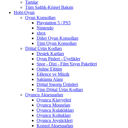
Tartılar
Tüm Sağlık-Kişisel Bakım
Hobi-Oyun
Oyun Konsolları
Playstation 5 / PS5
Nintendo
xbox
Diğer Oyun Konsolları
Tüm Oyun Konsolları
Dijital Ürün Kodları
Destek Kartları
Oyun Pinleri - Üyelikler
Spor - Dizi - Film Yayın Paketleri
Online Eğitim
Eğlence ve Müzik
Saklama Alanı
Dijital Sigorta Ürünleri
Tüm Dijital Ürün Kodları
Oyuncu Aksesuarları
Oyuncu Klavyeleri
Oyuncu Mouseları
Oyuncu Kulaklıkları
Oyuncu Koltukları
Oyuncu Joystickleri
Konsol Aksesuarları