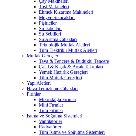
Çay Makineleri
Tost Makineleri
Ekmek Kızartma Makineleri
Meyve Sıkacakları
Pişiriciler
Su Isıtıcıları
Su Sebilleri
Su Arıtma Cihazları
Teknolojik Mutfak Aletleri
Tüm Elektrikli Mutfak Aletleri
Mutfak Gereçleri
Tava & Tencere & Düdüklü Tencere
Çatal & Kaşık & Bıçak Takımları
Yemek Hazırlık Gereçleri
Tüm Mutfak Gereçleri
Yapı Aletleri
Hava Temizleme Cihazları
Fırınlar
Mikrodalga Fırınlar
Mini Fırınlar
Tüm Fırınlar
Isıtma ve Soğutma Sistemleri
Vantilatörler
Radyatörler
Tüm Isıtma ve Soğutma Sistemleri