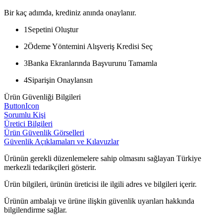
Bir kaç adımda, krediniz anında onaylanır.
1
Sepetini Oluştur
2
Ödeme Yöntemini Alışveriş Kredisi Seç
3
Banka Ekranlarında Başvurunu Tamamla
4
Siparişin Onaylansın
Ürün Güvenliği Bilgileri
ButtonIcon
Sorumlu Kişi
Üretici Bilgileri
Ürün Güvenlik Görselleri
Güvenlik Açıklamaları ve Kılavuzlar
Ürünün gerekli düzenlemelere sahip olmasını sağlayan Türkiye
merkezli tedarikçileri gösterir.
Ürün bilgileri, ürünün üreticisi ile ilgili adres ve bilgileri içerir.
Ürünün ambalajı ve ürüne ilişkin güvenlik uyarıları hakkında
bilgilendirme sağlar.