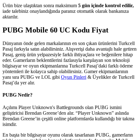
Ürün bize ulaştıktan sonra maksimum
5 gün içinde kontrol edilir,
iade talebiniz onaylandığında paranız otomatik olarak bankanıza
aktarılır.
PUBG Mobile 60 UC Kodu Fiyat
Dünyanın önde gelen markalarının en son çıkan ürünlerini Turkcell
Pasaj farkıyla satın alabilirsiniz. Alışverişi daha avantajlı hale getiren
Pasaj, geniş ürün yelpazesiyle farklı ihtiyaçlara ve beğenilere hitap
eder. Gamerların beklentilerini fazlasıyla karşılayan son teknoloji
bilgisayar ve oyun ekipmanlarına Turkcell Pasaj’daki farklı ödeme
yöntemleri ile kolayca sahip olabilirsiniz. Gamer ekipmanlarının
yanı sıra PUBG ve LOL gibi
Oyun Pinleri
& Üyelikler de Turkcell
Pasaj’da yer alır.
PUBG Nedir?
Açılımı Player Unknown's Battlegrounds olan PUBG ismini
geliştiricisi Brendan Greene’den alır. “Player Unknown” aslında
Brendan Greene’in çeşitli online platformlarda kullandığı bir takma
isimdir.
En başta bir bilgisayar oyunu olarak tasarlanan PUBG, gamerların