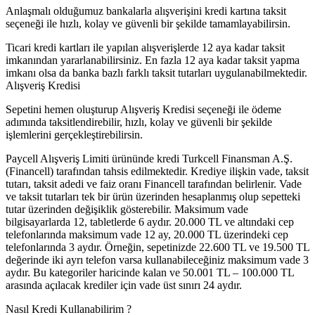
Anlaşmalı olduğumuz bankalarla alışverişini kredi kartına taksit
seçeneği ile hızlı, kolay ve güvenli bir şekilde tamamlayabilirsin.
Ticari kredi kartları ile yapılan alışverişlerde 12 aya kadar taksit
imkanından yararlanabilirsiniz. En fazla 12 aya kadar taksit yapma
imkanı olsa da banka bazlı farklı taksit tutarları uygulanabilmektedir.
Alışveriş Kredisi
Sepetini hemen oluşturup Alışveriş Kredisi seçeneği ile ödeme
adımında taksitlendirebilir, hızlı, kolay ve güvenli bir şekilde
işlemlerini gerçekleştirebilirsin.
Paycell Alışveriş Limiti ürününde kredi Turkcell Finansman A.Ş.
(Financell) tarafından tahsis edilmektedir. Krediye ilişkin vade, taksit
tutarı, taksit adedi ve faiz oranı Financell tarafından belirlenir. Vade
ve taksit tutarları tek bir ürün üzerinden hesaplanmış olup sepetteki
tutar üzerinden değişiklik gösterebilir. Maksimum vade
bilgisayarlarda 12, tabletlerde 6 aydır. 20.000 TL ve altındaki cep
telefonlarında maksimum vade 12 ay, 20.000 TL üzerindeki cep
telefonlarında 3 aydır. Örneğin, sepetinizde 22.600 TL ve 19.500 TL
değerinde iki ayrı telefon varsa kullanabileceğiniz maksimum vade 3
aydır. Bu kategoriler haricinde kalan ve 50.001 TL – 100.000 TL
arasında açılacak krediler için vade üst sınırı 24 aydır.
Nasıl Kredi Kullanabilirim ?