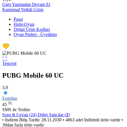
Giriş Yapmadan Devam Et
Kurumsal Yetkili Girişi
Pasaj
Hobi-Oyun
Dijital Ürün Kodları
Oyun Pinleri - Üyelikler
"
"
Tencent
PUBG Mobile 60 UC
3,9
Epinline
TL
45
SMS ile Teslim
Soru & Cevap (24)
Diğer Satıcılar (
2
)
• İndirim Bitiş Tarihi: 28.11.2030
• 4863 adet İndirimli ürün vardır
•
30dan fazla ürün vardır