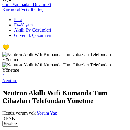
Giriş Yapmadan Devam Et
Kurumsal Yetkili Girişi
Pasaj
Ev-Yaşam
Akıllı Ev Çözümleri
Güvenlik Çözümleri
"
"
Neutron
Neutron Akıllı Wifi Kumanda Tüm
Cihazları Telefondan Yönetme
Henüz yorum yok
Yorum Yaz
RENK