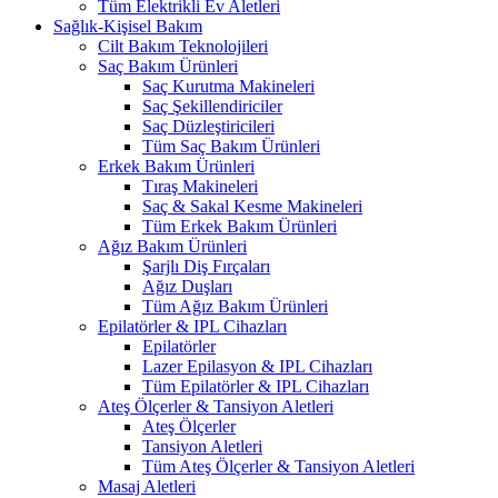
Tüm Elektrikli Ev Aletleri
Sağlık-Kişisel Bakım
Cilt Bakım Teknolojileri
Saç Bakım Ürünleri
Saç Kurutma Makineleri
Saç Şekillendiriciler
Saç Düzleştiricileri
Tüm Saç Bakım Ürünleri
Erkek Bakım Ürünleri
Tıraş Makineleri
Saç & Sakal Kesme Makineleri
Tüm Erkek Bakım Ürünleri
Ağız Bakım Ürünleri
Şarjlı Diş Fırçaları
Ağız Duşları
Tüm Ağız Bakım Ürünleri
Epilatörler & IPL Cihazları
Epilatörler
Lazer Epilasyon & IPL Cihazları
Tüm Epilatörler & IPL Cihazları
Ateş Ölçerler & Tansiyon Aletleri
Ateş Ölçerler
Tansiyon Aletleri
Tüm Ateş Ölçerler & Tansiyon Aletleri
Masaj Aletleri