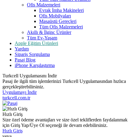
Ofis Malzemeleri
Evrak İmha Makineleri
Ofis Mobilyaları
Masaüstü Gereçleri
Tüm Ofis Malzemeleri
Akıllı & İlginç Ürünler
Tüm Ev-Yaşam
Apple Eğitim Ürünleri
Yardım
Sipariş Sorgulama
Pasaj Blog
iPhone Karşılaştırma
Turkcell Uygulamasını İndir
Pasaj ile ilgili tüm işlemlerinizi Turkcell Uygulamasından hızlıca
gerçekleştirebilirsiniz.
Uygulamayı İndir
turkcell.com.tr
Hızlı Giriş
Size özel ödeme avantajları ve size özel tekliflerden faydalanmak
için Giriş Yap/Üye Ol seçeneği ile devam edebilirsiniz.
Hızlı Giriş
veya