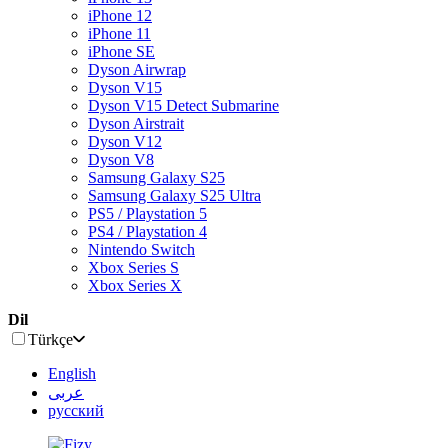
iPhone 12
iPhone 11
iPhone SE
Dyson Airwrap
Dyson V15
Dyson V15 Detect Submarine
Dyson Airstrait
Dyson V12
Dyson V8
Samsung Galaxy S25
Samsung Galaxy S25 Ultra
PS5 / Playstation 5
PS4 / Playstation 4
Nintendo Switch
Xbox Series S
Xbox Series X
Dil
Türkçe
English
عربى
русский