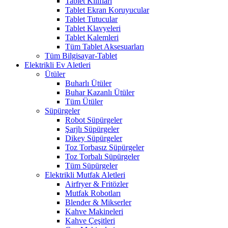
Tablet Kılıfları
Tablet Ekran Koruyucular
Tablet Tutucular
Tablet Klavyeleri
Tablet Kalemleri
Tüm Tablet Aksesuarları
Tüm Bilgisayar-Tablet
Elektrikli Ev Aletleri
Ütüler
Buharlı Ütüler
Buhar Kazanlı Ütüler
Tüm Ütüler
Süpürgeler
Robot Süpürgeler
Şarjlı Süpürgeler
Dikey Süpürgeler
Toz Torbasız Süpürgeler
Toz Torbalı Süpürgeler
Tüm Süpürgeler
Elektrikli Mutfak Aletleri
Airfryer & Fritözler
Mutfak Robotları
Blender & Mikserler
Kahve Makineleri
Kahve Çeşitleri