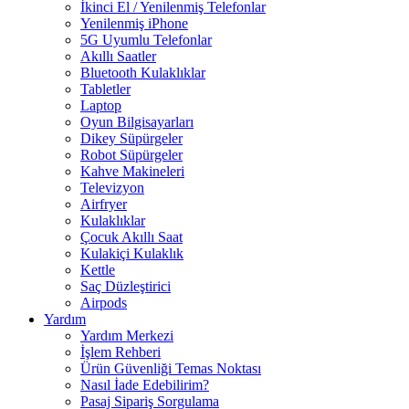
İkinci El / Yenilenmiş Telefonlar
Yenilenmiş iPhone
5G Uyumlu Telefonlar
Akıllı Saatler
Bluetooth Kulaklıklar
Tabletler
Laptop
Oyun Bilgisayarları
Dikey Süpürgeler
Robot Süpürgeler
Kahve Makineleri
Televizyon
Airfryer
Kulaklıklar
Çocuk Akıllı Saat
Kulakiçi Kulaklık
Kettle
Saç Düzleştirici
Airpods
Yardım
Yardım Merkezi
İşlem Rehberi
Ürün Güvenliği Temas Noktası
Nasıl İade Edebilirim?
Pasaj Sipariş Sorgulama