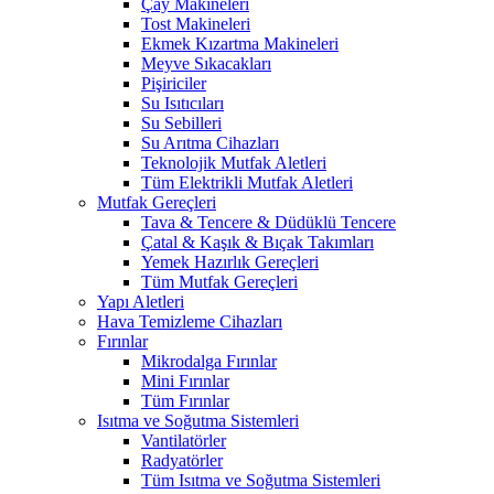
Çay Makineleri
Tost Makineleri
Ekmek Kızartma Makineleri
Meyve Sıkacakları
Pişiriciler
Su Isıtıcıları
Su Sebilleri
Su Arıtma Cihazları
Teknolojik Mutfak Aletleri
Tüm Elektrikli Mutfak Aletleri
Mutfak Gereçleri
Tava & Tencere & Düdüklü Tencere
Çatal & Kaşık & Bıçak Takımları
Yemek Hazırlık Gereçleri
Tüm Mutfak Gereçleri
Yapı Aletleri
Hava Temizleme Cihazları
Fırınlar
Mikrodalga Fırınlar
Mini Fırınlar
Tüm Fırınlar
Isıtma ve Soğutma Sistemleri
Vantilatörler
Radyatörler
Tüm Isıtma ve Soğutma Sistemleri