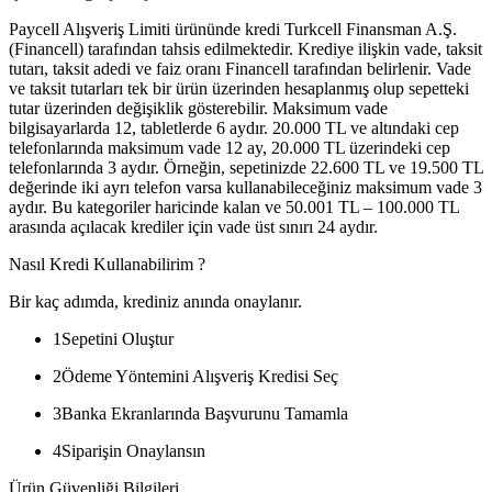
Paycell Alışveriş Limiti ürününde kredi Turkcell Finansman A.Ş.
(Financell) tarafından tahsis edilmektedir. Krediye ilişkin vade, taksit
tutarı, taksit adedi ve faiz oranı Financell tarafından belirlenir. Vade
ve taksit tutarları tek bir ürün üzerinden hesaplanmış olup sepetteki
tutar üzerinden değişiklik gösterebilir. Maksimum vade
bilgisayarlarda 12, tabletlerde 6 aydır. 20.000 TL ve altındaki cep
telefonlarında maksimum vade 12 ay, 20.000 TL üzerindeki cep
telefonlarında 3 aydır. Örneğin, sepetinizde 22.600 TL ve 19.500 TL
değerinde iki ayrı telefon varsa kullanabileceğiniz maksimum vade 3
aydır. Bu kategoriler haricinde kalan ve 50.001 TL – 100.000 TL
arasında açılacak krediler için vade üst sınırı 24 aydır.
Nasıl Kredi Kullanabilirim ?
Bir kaç adımda, krediniz anında onaylanır.
1
Sepetini Oluştur
2
Ödeme Yöntemini Alışveriş Kredisi Seç
3
Banka Ekranlarında Başvurunu Tamamla
4
Siparişin Onaylansın
Ürün Güvenliği Bilgileri