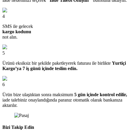
İade nedeninizi seçerek
“İade Talebi OIuştur”
butonuna tıklayın.
4
SMS ile gelecek
kargo kodunu
not alın.
5
Ürünü eksiksiz bir şekilde paketleyerek faturası ile birlikte
Yurtiçi
Kargo’ya 7 iş günü içinde teslim edin.
6
Ürün bize ulaştıktan sonra maksimum
5 gün içinde kontrol edilir,
iade talebiniz onaylandığında paranız otomatik olarak bankanıza
aktarılır.
Bizi Takip Edin