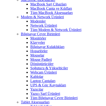
MacBook Şarj Cihazları
MacBook Çanta ve Kılıfları
Tüm MacBook Aksesuarları
Modem & Network Ürünleri
Modemler
Network Ürünleri
Tüm Modem & Network Ürünleri
Bilgisayar Çevre Birimleri
Monitörler
Klavyeler
BiIgisayar Kulaklıkları
Hoparlörler
Mouselar
Mouse Padleri
Dönüştürücüler
Soğutucu & Yükselticiler
Webcam Ürünleri
Kablolar
Laptop Çantaları
UPS & Güç Kaynakları
Yazıcılar
Yazıcı Sarf Ürünleri
Tüm Bilgisayar Çevre Birimleri
Tablet Aksesuarları