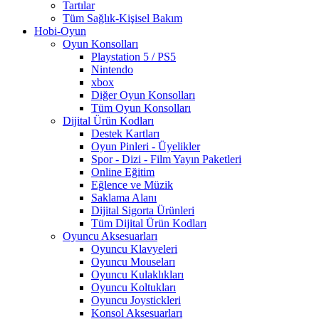
Tartılar
Tüm Sağlık-Kişisel Bakım
Hobi-Oyun
Oyun Konsolları
Playstation 5 / PS5
Nintendo
xbox
Diğer Oyun Konsolları
Tüm Oyun Konsolları
Dijital Ürün Kodları
Destek Kartları
Oyun Pinleri - Üyelikler
Spor - Dizi - Film Yayın Paketleri
Online Eğitim
Eğlence ve Müzik
Saklama Alanı
Dijital Sigorta Ürünleri
Tüm Dijital Ürün Kodları
Oyuncu Aksesuarları
Oyuncu Klavyeleri
Oyuncu Mouseları
Oyuncu Kulaklıkları
Oyuncu Koltukları
Oyuncu Joystickleri
Konsol Aksesuarları