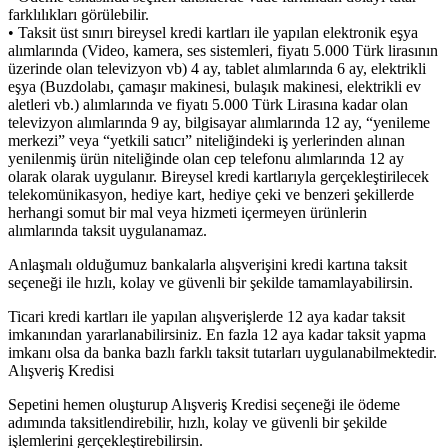
farklılıkları görülebilir.
• Taksit üst sınırı bireysel kredi kartları ile yapılan elektronik eşya
alımlarında (Video, kamera, ses sistemleri, fiyatı 5.000 Türk lirasının
üzerinde olan televizyon vb) 4 ay, tablet alımlarında 6 ay, elektrikli
eşya (Buzdolabı, çamaşır makinesi, bulaşık makinesi, elektrikli ev
aletleri vb.) alımlarında ve fiyatı 5.000 Türk Lirasına kadar olan
televizyon alımlarında 9 ay, bilgisayar alımlarında 12 ay, “yenileme
merkezi” veya “yetkili satıcı” niteliğindeki iş yerlerinden alınan
yenilenmiş ürün niteliğinde olan cep telefonu alımlarında 12 ay
olarak olarak uygulanır. Bireysel kredi kartlarıyla gerçekleştirilecek
telekomünikasyon, hediye kart, hediye çeki ve benzeri şekillerde
herhangi somut bir mal veya hizmeti içermeyen ürünlerin
alımlarında taksit uygulanamaz.
Anlaşmalı olduğumuz bankalarla alışverişini kredi kartına taksit
seçeneği ile hızlı, kolay ve güvenli bir şekilde tamamlayabilirsin.
Ticari kredi kartları ile yapılan alışverişlerde 12 aya kadar taksit
imkanından yararlanabilirsiniz. En fazla 12 aya kadar taksit yapma
imkanı olsa da banka bazlı farklı taksit tutarları uygulanabilmektedir.
Alışveriş Kredisi
Sepetini hemen oluşturup Alışveriş Kredisi seçeneği ile ödeme
adımında taksitlendirebilir, hızlı, kolay ve güvenli bir şekilde
işlemlerini gerçekleştirebilirsin.