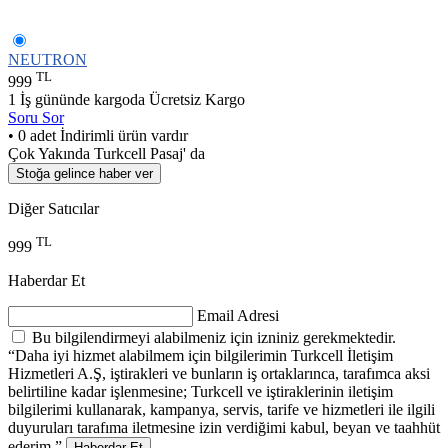
NEUTRON
TL
999
1 İş gününde kargoda
Ücretsiz Kargo
Soru Sor
• 0 adet İndirimli ürün vardır
Çok Yakında Turkcell Pasaj' da
Stoğa gelince haber ver
Diğer Satıcılar
TL
999
Haberdar Et
Email Adresi
Bu bilgilendirmeyi alabilmeniz için izniniz gerekmektedir.
“Daha iyi hizmet alabilmem için bilgilerimin Turkcell İletişim
Hizmetleri A.Ş, iştirakleri ve bunların iş ortaklarınca, tarafımca aksi
belirtiline kadar işlenmesine; Turkcell ve iştiraklerinin iletişim
bilgilerimi kullanarak, kampanya, servis, tarife ve hizmetleri ile ilgili
duyuruları tarafıma iletmesine izin verdiğimi kabul, beyan ve taahhüt
ederim.”
Haberdar Et