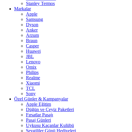
Stanley Termos
Markalar
Apple
Samsung
Dyson
Anker
Arzum
Braun
Casper
Huawei
JBL
Lenovo
Omix
Philips
Realme
Xiaomi
TCL
Sony
Özel Günler & Kampanyalar
Apple Eğitim
Düğün ve Çeyiz Paketleri
Fırsatlar Pasajı
Pasaj Günleri
Uykusu Kaçanlar Kulübü
Sevgililer Günü Hediyeleri