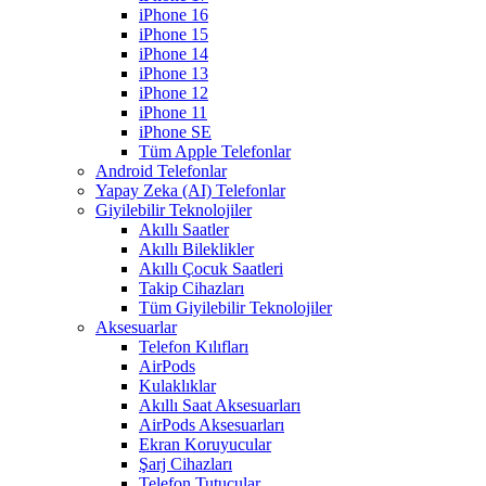
iPhone 16
iPhone 15
iPhone 14
iPhone 13
iPhone 12
iPhone 11
iPhone SE
Tüm Apple Telefonlar
Android Telefonlar
Yapay Zeka (AI) Telefonlar
Giyilebilir Teknolojiler
Akıllı Saatler
Akıllı Bileklikler
Akıllı Çocuk Saatleri
Takip Cihazları
Tüm Giyilebilir Teknolojiler
Aksesuarlar
Telefon Kılıfları
AirPods
Kulaklıklar
Akıllı Saat Aksesuarları
AirPods Aksesuarları
Ekran Koruyucular
Şarj Cihazları
Telefon Tutucular