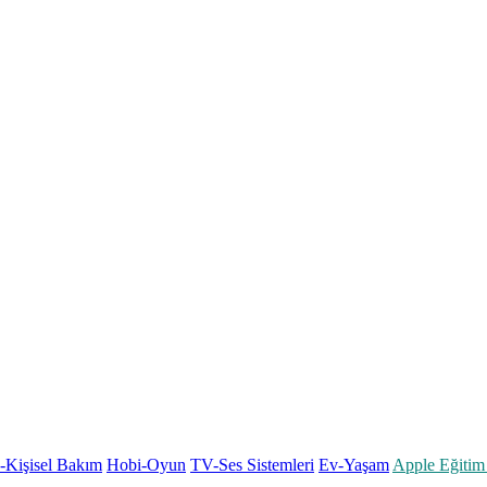
k-Kişisel Bakım
Hobi-Oyun
TV-Ses Sistemleri
Ev-Yaşam
Apple Eğitim