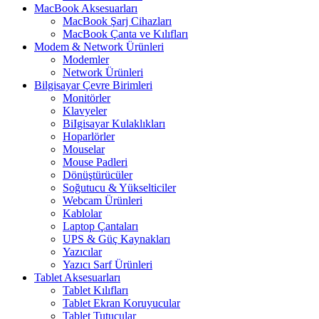
MacBook Aksesuarları
MacBook Şarj Cihazları
MacBook Çanta ve Kılıfları
Modem & Network Ürünleri
Modemler
Network Ürünleri
Bilgisayar Çevre Birimleri
Monitörler
Klavyeler
BiIgisayar Kulaklıkları
Hoparlörler
Mouselar
Mouse Padleri
Dönüştürücüler
Soğutucu & Yükselticiler
Webcam Ürünleri
Kablolar
Laptop Çantaları
UPS & Güç Kaynakları
Yazıcılar
Yazıcı Sarf Ürünleri
Tablet Aksesuarları
Tablet Kılıfları
Tablet Ekran Koruyucular
Tablet Tutucular