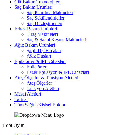
Cilt Bakım Teknolojileri
Saç Bakım Ürünleri
Saç Kurutma Makineleri
Saç Şekillendiriciler
Saç Düzleştiricileri
Erkek Bakım Ürünleri
Tıraş Makineleri
Saç & Sakal Kesme Makineleri
Ağız Bakım Ürünleri
Şarjlı Diş Fırçaları
Ağız Duşları
Epilatörler & IPL Cihazları
Epilatörler
Lazer Epilasyon & IPL Cihazları
Ateş Ölçerler & Tansiyon Aletleri
Ateş Ölçerler
Tansiyon Aletleri
Masaj Aletleri
Tartılar
Tüm Sağlık-Kişisel Bakım
Hobi-Oyun