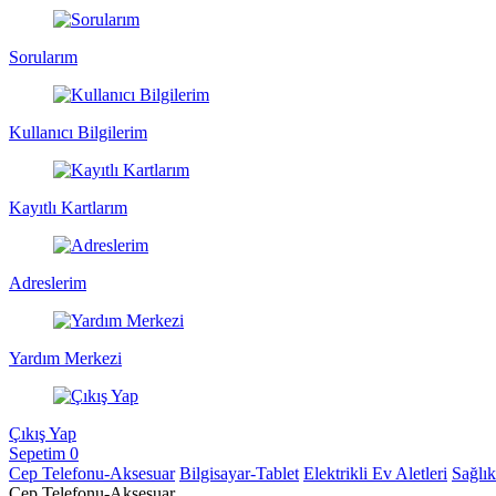
Sorularım
Kullanıcı Bilgilerim
Kayıtlı Kartlarım
Adreslerim
Yardım Merkezi
Çıkış Yap
Sepetim
0
Cep Telefonu-Aksesuar
Bilgisayar-Tablet
Elektrikli Ev Aletleri
Sağlı
Cep Telefonu-Aksesuar