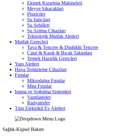
Ekmek Kızartma Makineleri
Meyve Sıkacakları
Pişiriciler
Su Isıtıcıları
Su Sebilleri
Su Arıtma Cihazları
Teknolojik Mutfak Aletleri
Mutfak Gereçleri
Tava & Tencere & Düdüklü Tencere
Çatal & Kaşık & Bıçak Takımları
Yemek Hazırlık Gereçleri
Yapı Aletleri
Hava Temizleme Cihazları
Fırınlar
Mikrodalga Fırınlar
Mini Fırınlar
Isıtma ve Soğutma Sistemleri
Vantilatörler
Radyatörler
Tüm Elektrikli Ev Aletleri
Sağlık-Kişisel Bakım