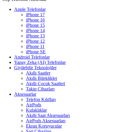
Apple Telefonlar
iPhone 17
iPhone 16
iPhone 15
iPhone 14
iPhone 13
iPhone 12
iPhone 11
iPhone SE
Android Telefonlar
Yapay Zeka (AI) Telefonlar
Giyilebilir Teknolojiler
Akıllı Saatler
Akıllı Bileklikler
Akıllı Çocuk Saatleri
Takip Cihazları
Aksesuarlar
Telefon Kılıfları
AirPods
Kulaklıklar
Akıllı Saat Aksesuarları
AirPods Aksesuarları
Ekran Koruyucular
Şarj Cihazları