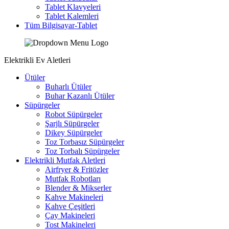
Tablet Klavyeleri
Tablet Kalemleri
Tüm Bilgisayar-Tablet
Elektrikli Ev Aletleri
Ütüler
Buharlı Ütüler
Buhar Kazanlı Ütüler
Süpürgeler
Robot Süpürgeler
Şarjlı Süpürgeler
Dikey Süpürgeler
Toz Torbasız Süpürgeler
Toz Torbalı Süpürgeler
Elektrikli Mutfak Aletleri
Airfryer & Fritözler
Mutfak Robotları
Blender & Mikserler
Kahve Makineleri
Kahve Çeşitleri
Çay Makineleri
Tost Makineleri