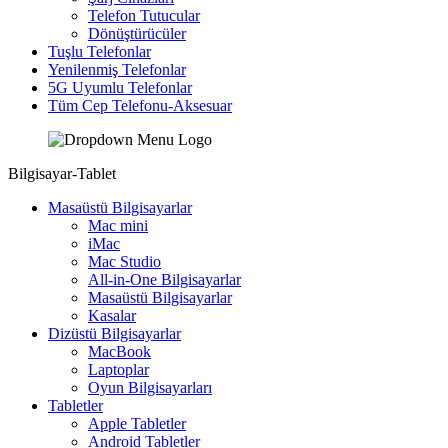
Telefon Tutucular
Dönüştürücüler
Tuşlu Telefonlar
Yenilenmiş Telefonlar
5G Uyumlu Telefonlar
Tüm Cep Telefonu-Aksesuar
Bilgisayar-Tablet
Masaüstü Bilgisayarlar
Mac mini
iMac
Mac Studio
All-in-One Bilgisayarlar
Masaüstü Bilgisayarlar
Kasalar
Dizüstü Bilgisayarlar
MacBook
Laptoplar
Oyun Bilgisayarları
Tabletler
Apple Tabletler
Android Tabletler