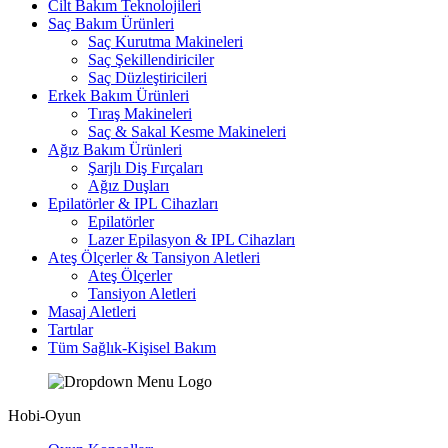
Cilt Bakım Teknolojileri
Saç Bakım Ürünleri
Saç Kurutma Makineleri
Saç Şekillendiriciler
Saç Düzleştiricileri
Erkek Bakım Ürünleri
Tıraş Makineleri
Saç & Sakal Kesme Makineleri
Ağız Bakım Ürünleri
Şarjlı Diş Fırçaları
Ağız Duşları
Epilatörler & IPL Cihazları
Epilatörler
Lazer Epilasyon & IPL Cihazları
Ateş Ölçerler & Tansiyon Aletleri
Ateş Ölçerler
Tansiyon Aletleri
Masaj Aletleri
Tartılar
Tüm Sağlık-Kişisel Bakım
Hobi-Oyun