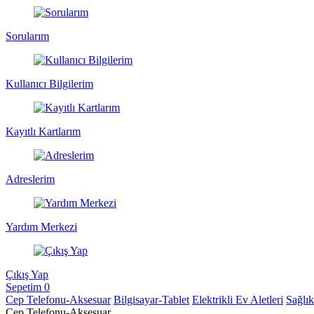
Sorularım
Kullanıcı Bilgilerim
Kayıtlı Kartlarım
Adreslerim
Yardım Merkezi
Çıkış Yap
Sepetim
0
Cep Telefonu-Aksesuar
Bilgisayar-Tablet
Elektrikli Ev Aletleri
Sağlı
Cep Telefonu-Aksesuar