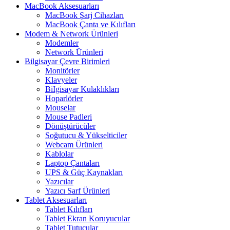
MacBook Aksesuarları
MacBook Şarj Cihazları
MacBook Çanta ve Kılıfları
Modem & Network Ürünleri
Modemler
Network Ürünleri
Bilgisayar Çevre Birimleri
Monitörler
Klavyeler
BiIgisayar Kulaklıkları
Hoparlörler
Mouselar
Mouse Padleri
Dönüştürücüler
Soğutucu & Yükselticiler
Webcam Ürünleri
Kablolar
Laptop Çantaları
UPS & Güç Kaynakları
Yazıcılar
Yazıcı Sarf Ürünleri
Tablet Aksesuarları
Tablet Kılıfları
Tablet Ekran Koruyucular
Tablet Tutucular