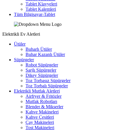
Tablet Klavyeleri
Tablet Kalemleri
Tüm Bilgisayar-Tablet
Elektrikli Ev Aletleri
Ütüler
Buharlı Ütüler
Buhar Kazanlı Ütüler
Süpürgeler
Robot Süpürgeler
Şarjlı Süpürgeler
Dikey Süpürgeler
Toz Torbasız Süpürgeler
Toz Torbalı Süpürgeler
Elektrikli Mutfak Aletleri
Airfryer & Fritözler
Mutfak Robotları
Blender & Mikserler
Kahve Makineleri
Kahve Çeşitleri
Çay Makineleri
Tost Makineleri