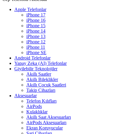
Apple Telefonlar
iPhone 17
iPhone 16
iPhone 15
iPhone 14
iPhone 13
iPhone 12
iPhone 11
iPhone SE
Android Telefonlar
Yapay Zeka (AI) Telefonlar
Giyilebilir Teknolojiler
Akıllı Saatler
Akıllı Bileklikler
Akıllı Çocuk Saatleri
Takip Cihazları
Aksesuarlar
Telefon Kılıfları
AirPods
Kulaklıklar
Akıllı Saat Aksesuarları
AirPods Aksesuarları
Ekran Koruyucular
Şarj Cihazları