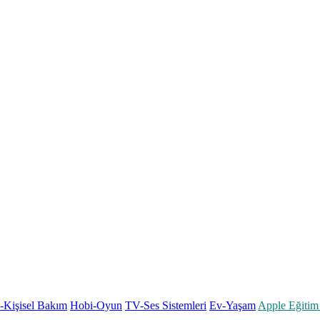
k-Kişisel Bakım
Hobi-Oyun
TV-Ses Sistemleri
Ev-Yaşam
Apple Eğitim