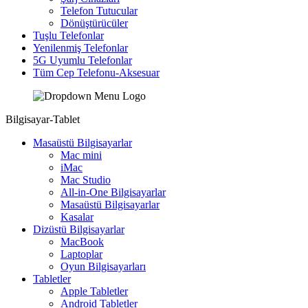
Telefon Tutucular
Dönüştürücüler
Tuşlu Telefonlar
Yenilenmiş Telefonlar
5G Uyumlu Telefonlar
Tüm Cep Telefonu-Aksesuar
Bilgisayar-Tablet
Masaüstü Bilgisayarlar
Mac mini
iMac
Mac Studio
All-in-One Bilgisayarlar
Masaüstü Bilgisayarlar
Kasalar
Dizüstü Bilgisayarlar
MacBook
Laptoplar
Oyun Bilgisayarları
Tabletler
Apple Tabletler
Android Tabletler