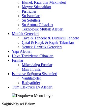
Ekmek Kızartma Makineleri
Meyve Sıkacakları
Pişiriciler
Su Isıtıcıları
Su Sebilleri
Su Arıtma Cihazları
Teknolojik Mutfak Aletleri
Mutfak Gereçleri
Tava & Tencere & Düdüklü Tencere
Çatal & Kaşık & Bıçak Takımları
Yemek Hazırlık Gereçleri
Yapı Aletleri
Hava Temizleme Cihazları
Fırınlar
Mikrodalga Fırınlar
Mini Fırınlar
Isıtma ve Soğutma Sistemleri
Vantilatörler
Radyatörler
Tüm Elektrikli Ev Aletleri
Sağlık-Kişisel Bakım