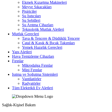
Ekmek Kızartma Makineleri
Meyve Sıkacakları
Pişiriciler
Su Isıtıcıları
Su Sebilleri
Su Arıtma Cihazları
Teknolojik Mutfak Aletleri
Mutfak Gereçleri
Tava & Tencere & Düdüklü Tencere
Çatal & Kaşık & Bıçak Takımları
Yemek Hazırlık Gereçleri
Yapı Aletleri
Hava Temizleme Cihazları
Fırınlar
Mikrodalga Fırınlar
Mini Fırınlar
Isıtma ve Soğutma Sistemleri
Vantilatörler
Radyatörler
Tüm Elektrikli Ev Aletleri
Sağlık-Kişisel Bakım