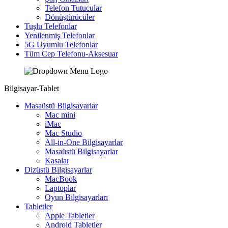
Telefon Tutucular
Dönüştürücüler
Tuşlu Telefonlar
Yenilenmiş Telefonlar
5G Uyumlu Telefonlar
Tüm Cep Telefonu-Aksesuar
Bilgisayar-Tablet
Masaüstü Bilgisayarlar
Mac mini
iMac
Mac Studio
All-in-One Bilgisayarlar
Masaüstü Bilgisayarlar
Kasalar
Dizüstü Bilgisayarlar
MacBook
Laptoplar
Oyun Bilgisayarları
Tabletler
Apple Tabletler
Android Tabletler