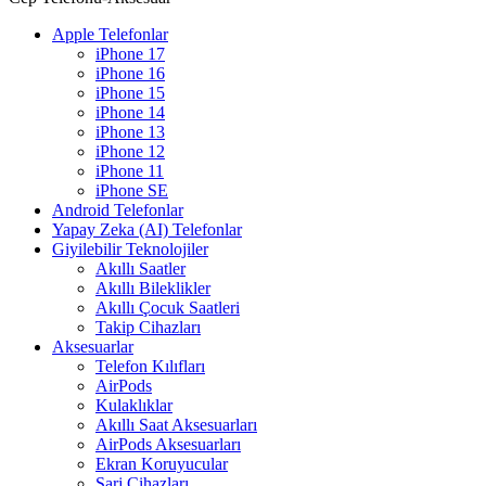
Apple Telefonlar
iPhone 17
iPhone 16
iPhone 15
iPhone 14
iPhone 13
iPhone 12
iPhone 11
iPhone SE
Android Telefonlar
Yapay Zeka (AI) Telefonlar
Giyilebilir Teknolojiler
Akıllı Saatler
Akıllı Bileklikler
Akıllı Çocuk Saatleri
Takip Cihazları
Aksesuarlar
Telefon Kılıfları
AirPods
Kulaklıklar
Akıllı Saat Aksesuarları
AirPods Aksesuarları
Ekran Koruyucular
Şarj Cihazları