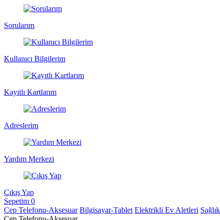
Sorularım
Kullanıcı Bilgilerim
Kayıtlı Kartlarım
Adreslerim
Yardım Merkezi
Çıkış Yap
Sepetim
0
Cep Telefonu-Aksesuar
Bilgisayar-Tablet
Elektrikli Ev Aletleri
Sağlı
Cep Telefonu-Aksesuar