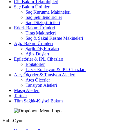
Cilt Bakım Teknolojileri
Saç Bakım Ürünleri
Saç Kurutma Makineleri
Saç Şekillendiriciler
Saç Düzleştiricileri
Erkek Bakım Ürünleri
Tıraş Makineleri
Saç & Sakal Kesme Makineleri
Ağız Bakım Ürünleri
Şarjlı Diş Fırçaları
Ağız Duşları
Epilatörler & IPL Cihazları
Epilatörler
Lazer Epilasyon & IPL Cihazları
Ateş Ölçerler & Tansiyon Aletleri
Ateş Ölçerler
Tansiyon Aletleri
Masaj Aletleri
Tartılar
Tüm Sağlık-Kişisel Bakım
Hobi-Oyun