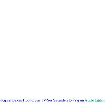
k-Kişisel Bakım
Hobi-Oyun
TV-Ses Sistemleri
Ev-Yaşam
Apple Eğitim