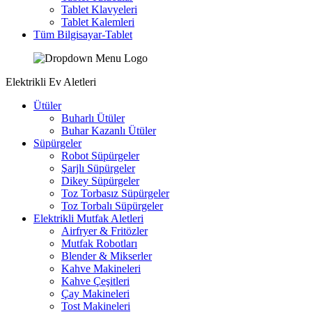
Tablet Klavyeleri
Tablet Kalemleri
Tüm Bilgisayar-Tablet
Elektrikli Ev Aletleri
Ütüler
Buharlı Ütüler
Buhar Kazanlı Ütüler
Süpürgeler
Robot Süpürgeler
Şarjlı Süpürgeler
Dikey Süpürgeler
Toz Torbasız Süpürgeler
Toz Torbalı Süpürgeler
Elektrikli Mutfak Aletleri
Airfryer & Fritözler
Mutfak Robotları
Blender & Mikserler
Kahve Makineleri
Kahve Çeşitleri
Çay Makineleri
Tost Makineleri