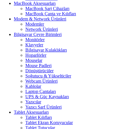
MacBook Aksesuarları
MacBook Şarj Cihazları
MacBook Çanta ve Kılıfları
Modem & Network Ürünleri
Modemler
Network Ürünleri
Bilgisayar Çevre Birimleri
Monitörler
Klavyeler
BiIgisayar Kulaklıkları
Hoparlörler
Mouselar
Mouse Padleri
Dönüştürücüler
Soğutucu & Yükselticiler
Webcam Ürünleri
Kablolar
Laptop Çantaları
UPS & Güç Kaynakları
Yazıcılar
Yazıcı Sarf Ürünleri
Tablet Aksesuarları
Tablet Kılıfları
Tablet Ekran Koruyucular
Tablet Tutucular