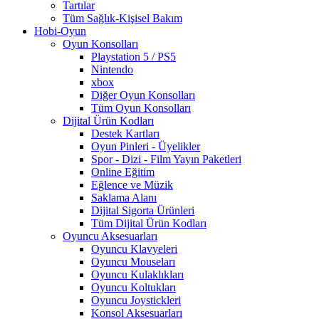
Tartılar
Tüm Sağlık-Kişisel Bakım
Hobi-Oyun
Oyun Konsolları
Playstation 5 / PS5
Nintendo
xbox
Diğer Oyun Konsolları
Tüm Oyun Konsolları
Dijital Ürün Kodları
Destek Kartları
Oyun Pinleri - Üyelikler
Spor - Dizi - Film Yayın Paketleri
Online Eğitim
Eğlence ve Müzik
Saklama Alanı
Dijital Sigorta Ürünleri
Tüm Dijital Ürün Kodları
Oyuncu Aksesuarları
Oyuncu Klavyeleri
Oyuncu Mouseları
Oyuncu Kulaklıkları
Oyuncu Koltukları
Oyuncu Joystickleri
Konsol Aksesuarları