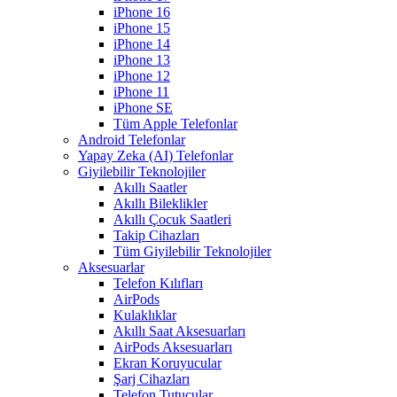
iPhone 16
iPhone 15
iPhone 14
iPhone 13
iPhone 12
iPhone 11
iPhone SE
Tüm Apple Telefonlar
Android Telefonlar
Yapay Zeka (AI) Telefonlar
Giyilebilir Teknolojiler
Akıllı Saatler
Akıllı Bileklikler
Akıllı Çocuk Saatleri
Takip Cihazları
Tüm Giyilebilir Teknolojiler
Aksesuarlar
Telefon Kılıfları
AirPods
Kulaklıklar
Akıllı Saat Aksesuarları
AirPods Aksesuarları
Ekran Koruyucular
Şarj Cihazları
Telefon Tutucular