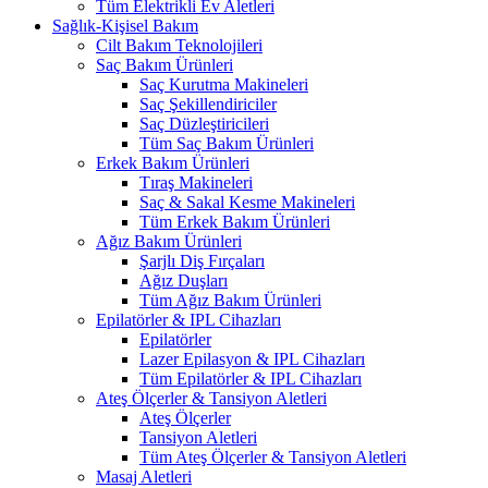
Tüm Elektrikli Ev Aletleri
Sağlık-Kişisel Bakım
Cilt Bakım Teknolojileri
Saç Bakım Ürünleri
Saç Kurutma Makineleri
Saç Şekillendiriciler
Saç Düzleştiricileri
Tüm Saç Bakım Ürünleri
Erkek Bakım Ürünleri
Tıraş Makineleri
Saç & Sakal Kesme Makineleri
Tüm Erkek Bakım Ürünleri
Ağız Bakım Ürünleri
Şarjlı Diş Fırçaları
Ağız Duşları
Tüm Ağız Bakım Ürünleri
Epilatörler & IPL Cihazları
Epilatörler
Lazer Epilasyon & IPL Cihazları
Tüm Epilatörler & IPL Cihazları
Ateş Ölçerler & Tansiyon Aletleri
Ateş Ölçerler
Tansiyon Aletleri
Tüm Ateş Ölçerler & Tansiyon Aletleri
Masaj Aletleri