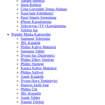
Yardım Merkezi
İşlem Rehberi
Ürün Güvenliği Temas Noktası
Nasıl İade Edebilirim?
Pasaj Sipariş Sorgulama
iPhone Karşılaştırma
Televizyon (TV) Karşılaştırma
Telefon Sat
Popüler Marka Kategoriler
Samsung Telefonlar
JBL Kulaklık
Philips Kahve Makinesi
Samsung Tablet
Dyson Saç Düzleştirici
Philips Dikey Süpürge
Philips Süpürge
Karaca Kahve Makinesi
Philips Airfryer
Apple Kulaklık
Dyson Hava Temizleyici
Huawei Akıllı Saat
Philips Ütü
JBL Hoparlör
Apple Tablet
Xiaomi Telefon