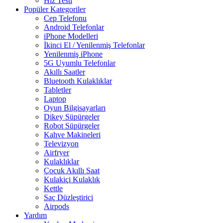
Hız Testi
Popüler Kategoriler
Cep Telefonu
Android Telefonlar
iPhone Modelleri
İkinci El / Yenilenmiş Telefonlar
Yenilenmiş iPhone
5G Uyumlu Telefonlar
Akıllı Saatler
Bluetooth Kulaklıklar
Tabletler
Laptop
Oyun Bilgisayarları
Dikey Süpürgeler
Robot Süpürgeler
Kahve Makineleri
Televizyon
Airfryer
Kulaklıklar
Çocuk Akıllı Saat
Kulakiçi Kulaklık
Kettle
Saç Düzleştirici
Airpods
Yardım