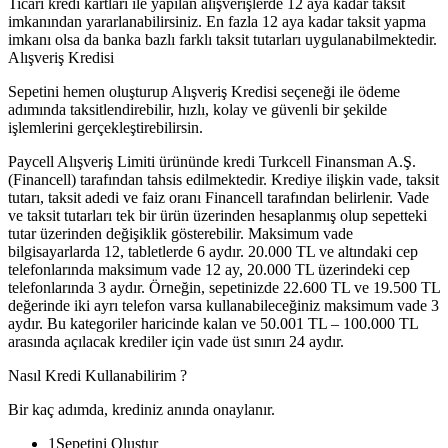
Ticari kredi kartları ile yapılan alışverişlerde 12 aya kadar taksit
imkanından yararlanabilirsiniz. En fazla 12 aya kadar taksit yapma
imkanı olsa da banka bazlı farklı taksit tutarları uygulanabilmektedir.
Alışveriş Kredisi
Sepetini hemen oluşturup Alışveriş Kredisi seçeneği ile ödeme
adımında taksitlendirebilir, hızlı, kolay ve güvenli bir şekilde
işlemlerini gerçekleştirebilirsin.
Paycell Alışveriş Limiti ürününde kredi Turkcell Finansman A.Ş.
(Financell) tarafından tahsis edilmektedir. Krediye ilişkin vade, taksit
tutarı, taksit adedi ve faiz oranı Financell tarafından belirlenir. Vade
ve taksit tutarları tek bir ürün üzerinden hesaplanmış olup sepetteki
tutar üzerinden değişiklik gösterebilir. Maksimum vade
bilgisayarlarda 12, tabletlerde 6 aydır. 20.000 TL ve altındaki cep
telefonlarında maksimum vade 12 ay, 20.000 TL üzerindeki cep
telefonlarında 3 aydır. Örneğin, sepetinizde 22.600 TL ve 19.500 TL
değerinde iki ayrı telefon varsa kullanabileceğiniz maksimum vade 3
aydır. Bu kategoriler haricinde kalan ve 50.001 TL – 100.000 TL
arasında açılacak krediler için vade üst sınırı 24 aydır.
Nasıl Kredi Kullanabilirim ?
Bir kaç adımda, krediniz anında onaylanır.
1
Sepetini Oluştur