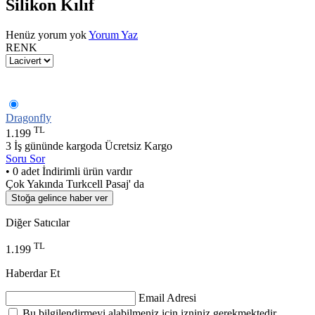
Silikon Kılıf
Henüz yorum yok
Yorum Yaz
RENK
Dragonfly
TL
1.199
3 İş gününde kargoda
Ücretsiz Kargo
Soru Sor
• 0 adet İndirimli ürün vardır
Çok Yakında Turkcell Pasaj' da
Stoğa gelince haber ver
Diğer Satıcılar
TL
1.199
Haberdar Et
Email Adresi
Bu bilgilendirmeyi alabilmeniz için izniniz gerekmektedir.