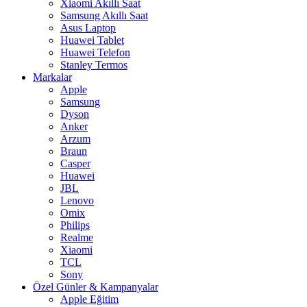
Xiaomi Akıllı Saat
Samsung Akıllı Saat
Asus Laptop
Huawei Tablet
Huawei Telefon
Stanley Termos
Markalar
Apple
Samsung
Dyson
Anker
Arzum
Braun
Casper
Huawei
JBL
Lenovo
Omix
Philips
Realme
Xiaomi
TCL
Sony
Özel Günler & Kampanyalar
Apple Eğitim