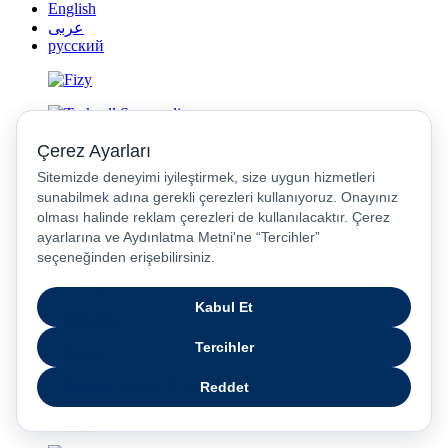
English
عربى
русский