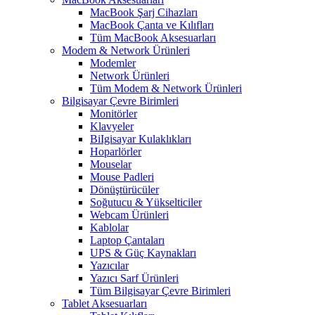
MacBook Şarj Cihazları
MacBook Çanta ve Kılıfları
Tüm MacBook Aksesuarları
Modem & Network Ürünleri
Modemler
Network Ürünleri
Tüm Modem & Network Ürünleri
Bilgisayar Çevre Birimleri
Monitörler
Klavyeler
BiIgisayar Kulaklıkları
Hoparlörler
Mouselar
Mouse Padleri
Dönüştürücüler
Soğutucu & Yükselticiler
Webcam Ürünleri
Kablolar
Laptop Çantaları
UPS & Güç Kaynakları
Yazıcılar
Yazıcı Sarf Ürünleri
Tüm Bilgisayar Çevre Birimleri
Tablet Aksesuarları