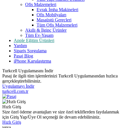
Ofis Malzemeleri
Evrak İmha Makineleri
Ofis Mobilyaları
Masaüstü Gereçleri
Tüm Ofis Malzemeleri
Akıllı & İlginç Ürünler
Tüm Ev-Yaşam
Apple Eğitim Ürünleri
Yardım
Sipariş Sorgulama
Pasaj Blog
iPhone Karşılaştırma
Turkcell Uygulamasını İndir
Pasaj ile ilgili tüm işlemlerinizi Turkcell Uygulamasından hızlıca
gerçekleştirebilirsiniz.
Uygulamayı İndir
turkcell.com.tr
Hızlı Giriş
Size özel ödeme avantajları ve size özel tekliflerden faydalanmak
için Giriş Yap/Üye Ol seçeneği ile devam edebilirsiniz.
Hızlı Giriş
veya