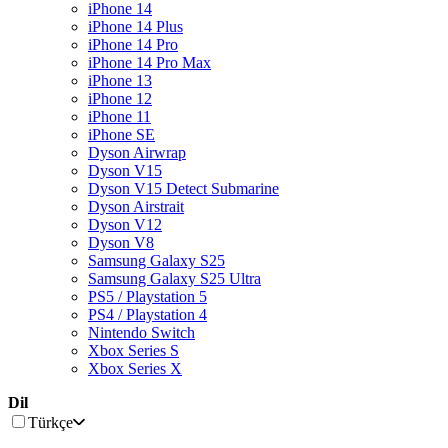
iPhone 14
iPhone 14 Plus
iPhone 14 Pro
iPhone 14 Pro Max
iPhone 13
iPhone 12
iPhone 11
iPhone SE
Dyson Airwrap
Dyson V15
Dyson V15 Detect Submarine
Dyson Airstrait
Dyson V12
Dyson V8
Samsung Galaxy S25
Samsung Galaxy S25 Ultra
PS5 / Playstation 5
PS4 / Playstation 4
Nintendo Switch
Xbox Series S
Xbox Series X
Dil
Türkçe