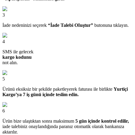
3
İade nedeninizi seçerek
“İade Talebi OIuştur”
butonuna tıklayın.
4
SMS ile gelecek
kargo kodunu
not alın.
5
Ürünü eksiksiz bir şekilde paketleyerek faturası ile birlikte
Yurtiçi
Kargo’ya 7 iş günü içinde teslim edin.
6
Ürün bize ulaştıktan sonra maksimum
5 gün içinde kontrol edilir,
iade talebiniz onaylandığında paranız otomatik olarak bankanıza
aktarılır.