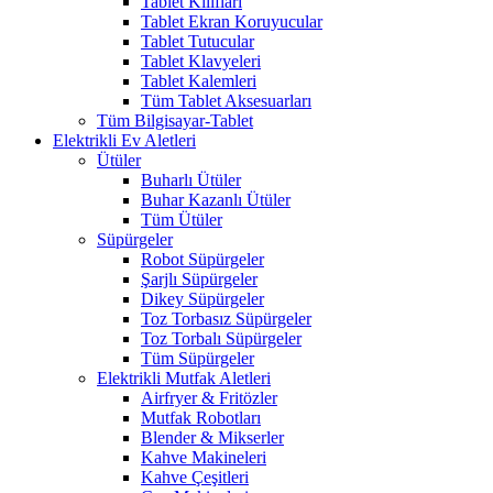
Tablet Kılıfları
Tablet Ekran Koruyucular
Tablet Tutucular
Tablet Klavyeleri
Tablet Kalemleri
Tüm Tablet Aksesuarları
Tüm Bilgisayar-Tablet
Elektrikli Ev Aletleri
Ütüler
Buharlı Ütüler
Buhar Kazanlı Ütüler
Tüm Ütüler
Süpürgeler
Robot Süpürgeler
Şarjlı Süpürgeler
Dikey Süpürgeler
Toz Torbasız Süpürgeler
Toz Torbalı Süpürgeler
Tüm Süpürgeler
Elektrikli Mutfak Aletleri
Airfryer & Fritözler
Mutfak Robotları
Blender & Mikserler
Kahve Makineleri
Kahve Çeşitleri