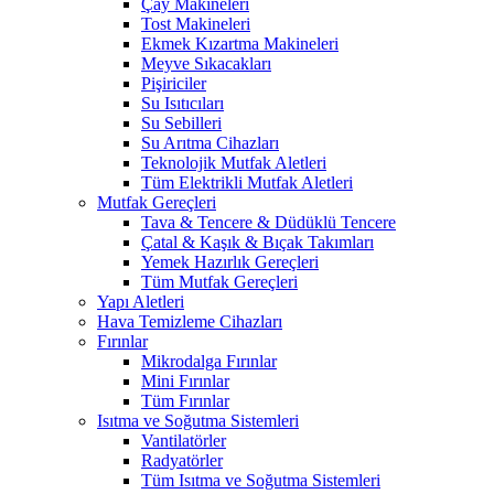
Çay Makineleri
Tost Makineleri
Ekmek Kızartma Makineleri
Meyve Sıkacakları
Pişiriciler
Su Isıtıcıları
Su Sebilleri
Su Arıtma Cihazları
Teknolojik Mutfak Aletleri
Tüm Elektrikli Mutfak Aletleri
Mutfak Gereçleri
Tava & Tencere & Düdüklü Tencere
Çatal & Kaşık & Bıçak Takımları
Yemek Hazırlık Gereçleri
Tüm Mutfak Gereçleri
Yapı Aletleri
Hava Temizleme Cihazları
Fırınlar
Mikrodalga Fırınlar
Mini Fırınlar
Tüm Fırınlar
Isıtma ve Soğutma Sistemleri
Vantilatörler
Radyatörler
Tüm Isıtma ve Soğutma Sistemleri