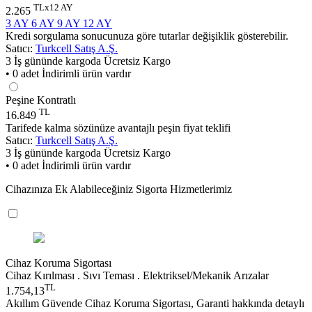
TLx12 AY
2.265
3 AY
6 AY
9 AY
12 AY
Kredi sorgulama sonucunuza göre tutarlar değişiklik gösterebilir.
Satıcı:
Turkcell Satış A.Ş.
3 İş gününde kargoda
Ücretsiz Kargo
• 0 adet İndirimli ürün vardır
Peşine Kontratlı
TL
16.849
Tarifede kalma sözünüze avantajlı peşin fiyat teklifi
Satıcı:
Turkcell Satış A.Ş.
3 İş gününde kargoda
Ücretsiz Kargo
• 0 adet İndirimli ürün vardır
Cihazınıza Ek Alabileceğiniz Sigorta Hizmetlerimiz
Cihaz Koruma Sigortası
Cihaz Kırılması . Sıvı Teması . Elektriksel/Mekanik Arızalar
TL
1.754,13
Akıllım Güvende Cihaz Koruma Sigortası, Garanti hakkında detaylı