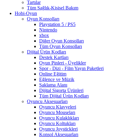
Tartılar
Tüm Sağlık-Kişisel Bakım
Hobi-Oyun
Oyun Konsolları
Playstation 5 / PS5
Nintendo
xbox
Diğer Oyun Konsolları
Tüm Oyun Konsolları
Dijital Ürün Kodları
Destek Kartları
Oyun Pinleri - Üyelikler
Spor - Dizi - Film Yayın Paketleri
Online Eğitim
Eğlence ve Müzik
Saklama Alanı
Dijital Sigorta Ürünleri
Tüm Dijital Ürün Kodları
Oyuncu Aksesuarları
Oyuncu Klavyeleri
Oyuncu Mouseları
Oyuncu Kulaklıkları
Oyuncu Koltukları
Oyuncu Joystickleri
Konsol Aksesuarları