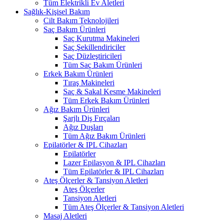
Tüm Elektrikli Ev Aletleri
Sağlık-Kişisel Bakım
Cilt Bakım Teknolojileri
Saç Bakım Ürünleri
Saç Kurutma Makineleri
Saç Şekillendiriciler
Saç Düzleştiricileri
Tüm Saç Bakım Ürünleri
Erkek Bakım Ürünleri
Tıraş Makineleri
Saç & Sakal Kesme Makineleri
Tüm Erkek Bakım Ürünleri
Ağız Bakım Ürünleri
Şarjlı Diş Fırçaları
Ağız Duşları
Tüm Ağız Bakım Ürünleri
Epilatörler & IPL Cihazları
Epilatörler
Lazer Epilasyon & IPL Cihazları
Tüm Epilatörler & IPL Cihazları
Ateş Ölçerler & Tansiyon Aletleri
Ateş Ölçerler
Tansiyon Aletleri
Tüm Ateş Ölçerler & Tansiyon Aletleri
Masaj Aletleri