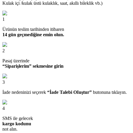
Kulak içi /kulak üstü kulaklık, saat, akıllı bileklik vb.)
1
Ürünün teslim tarihinden itibaren
14 gün geçmediğine emin olun.
2
Pasaj üzerinde
“Siparişlerim” sekmesine girin
3
İade nedeninizi seçerek
“İade Talebi OIuştur”
butonuna tıklayın.
4
SMS ile gelecek
kargo kodunu
not alın.