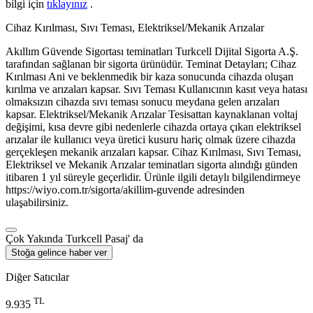
bilgi için
tıklayınız
.
Cihaz Kırılması, Sıvı Teması, Elektriksel/Mekanik Arızalar
Akıllım Güvende Sigortası teminatları Turkcell Dijital Sigorta A.Ş.
tarafından sağlanan bir sigorta ürünüdür. Teminat Detayları; Cihaz
Kırılması Ani ve beklenmedik bir kaza sonucunda cihazda oluşan
kırılma ve arızaları kapsar. Sıvı Teması Kullanıcının kasıt veya hatası
olmaksızın cihazda sıvı teması sonucu meydana gelen arızaları
kapsar. Elektriksel/Mekanik Arızalar Tesisattan kaynaklanan voltaj
değişimi, kısa devre gibi nedenlerle cihazda ortaya çıkan elektriksel
arızalar ile kullanıcı veya üretici kusuru hariç olmak üzere cihazda
gerçekleşen mekanik arızaları kapsar. Cihaz Kırılması, Sıvı Teması,
Elektriksel ve Mekanik Arızalar teminatları sigorta alındığı günden
itibaren 1 yıl süreyle geçerlidir. Ürünle ilgili detaylı bilgilendirmeye
https://wiyo.com.tr/sigorta/akillim-guvende adresinden
ulaşabilirsiniz.
Çok Yakında Turkcell Pasaj' da
Stoğa gelince haber ver
Diğer Satıcılar
TL
9.935