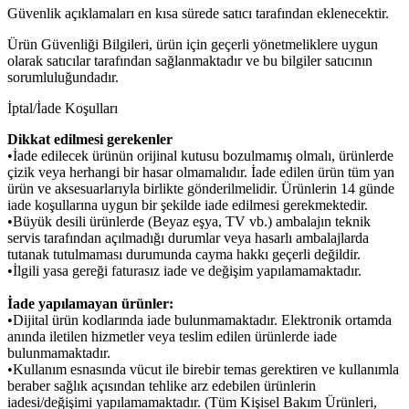
Güvenlik açıklamaları en kısa sürede satıcı tarafından eklenecektir.
Ürün Güvenliği Bilgileri, ürün için geçerli yönetmeliklere uygun
olarak satıcılar tarafından sağlanmaktadır ve bu bilgiler satıcının
sorumluluğundadır.
İptal/İade Koşulları
Dikkat edilmesi gerekenler
•İade edilecek ürünün orijinal kutusu bozulmamış olmalı, ürünlerde
çizik veya herhangi bir hasar olmamalıdır. İade edilen ürün tüm yan
ürün ve aksesuarlarıyla birlikte gönderilmelidir. Ürünlerin 14 günde
iade koşullarına uygun bir şekilde iade edilmesi gerekmektedir.
•Büyük desili ürünlerde (Beyaz eşya, TV vb.) ambalajın teknik
servis tarafından açılmadığı durumlar veya hasarlı ambalajlarda
tutanak tutulmaması durumunda cayma hakkı geçerli değildir.
•İlgili yasa gereği faturasız iade ve değişim yapılamamaktadır.
İade yapılamayan ürünler:
•Dijital ürün kodlarında iade bulunmamaktadır. Elektronik ortamda
anında iletilen hizmetler veya teslim edilen ürünlerde iade
bulunmamaktadır.
•Kullanım esnasında vücut ile birebir temas gerektiren ve kullanımla
beraber sağlık açısından tehlike arz edebilen ürünlerin
iadesi/değişimi yapılamamaktadır. (Tüm Kişisel Bakım Ürünleri,