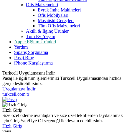
Ofis Malzemeleri
Evrak İmha Makineleri
Ofis Mobilyaları
Masaüstü Gereçleri
Tüm Ofis Malzemeleri
Akıllı & İlginç Ürünler
Tüm Ev-Yaşam
Apple Eğitim Ürünleri
Yardım
Sipariş Sorgulama
Pasaj Blog
iPhone Karşılaştırma
Turkcell Uygulamasını İndir
Pasaj ile ilgili tüm işlemlerinizi Turkcell Uygulamasından hızlıca
gerçekleştirebilirsiniz.
Uygulamayı İndir
turkcell.com.tr
Hızlı Giriş
Size özel ödeme avantajları ve size özel tekliflerden faydalanmak
için Giriş Yap/Üye Ol seçeneği ile devam edebilirsiniz.
Hızlı Giriş
veya