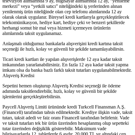
televizyon alımlarında 9 ay, bilgisayar alımlarında 12 ay, “yenileme
merkezi” veya “yetkili satıcı” niteliğindeki iş yerlerinden alınan
yenilenmiş ürün niteliğinde olan cep telefonu alımlarında 12 ay
olarak olarak uygulanır. Bireysel kredi kartlarıyla gerçekleştirilecek
telekomünikasyon, hediye kart, hediye çeki ve benzeri şekillerde
herhangi somut bir mal veya hizmeti içermeyen ürünlerin
alımlarında taksit uygulanamaz.
Anlaşmalı olduğumuz bankalarla alışverişini kredi kartına taksit
seçeneği ile hızlı, kolay ve güvenli bir şekilde tamamlayabilirsin.
Ticari kredi kartları ile yapılan alışverişlerde 12 aya kadar taksit
imkanından yararlanabilirsiniz. En fazla 12 aya kadar taksit yapma
imkanı olsa da banka bazlı farklı taksit tutarları uygulanabilmektedir.
Alışveriş Kredisi
Sepetini hemen oluşturup Alışveriş Kredisi seçeneği ile ödeme
adımında taksitlendirebilir, hızlı, kolay ve güvenli bir şekilde
işlemlerini gerçekleştirebilirsin.
Paycell Alışveriş Limiti ürününde kredi Turkcell Finansman A.Ş.
(Financell) tarafından tahsis edilmektedir. Krediye ilişkin vade, taksit
tutarı, taksit adedi ve faiz oranı Financell tarafından belirlenir. Vade
ve taksit tutarları tek bir ürün üzerinden hesaplanmış olup sepetteki
tutar üzerinden değişiklik gösterebilir. Maksimum vade
bilgisayarlarda 12, tabletlerde 6 aydır. 20.000 TL ve altındaki cep