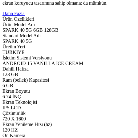
ekran koruyucu tasarımına sahip olmanız da mümkün.
Daha Fazla
Ürün Özellikleri
Ürün Model Adı
SPARK 40 5G 6GB 128GB
Standart Model Adı
SPARK 40 5G
Üretim Yeri
TÜRKİYE
İşletim Sistemi Versiyonu
ANDROID 15 VANILLA ICE CREAM
Dahili Hafıza
128 GB
Ram (bellek) Kapasitesi
6 GB
Ekran Boyutu
6.74 İNÇ
Ekran Teknolojisi
IPS LCD
Çözünürlük
720 X 1600
Ekran Yenileme Hızı (hz)
120 HZ
Ön Kamera