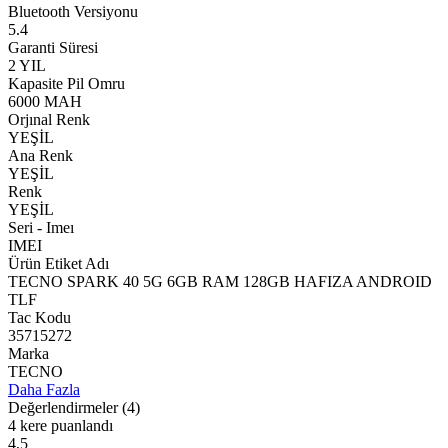
Bluetooth Versiyonu
5.4
Garanti Süresi
2 YIL
Kapasite Pil Omru
6000 MAH
Orjınal Renk
YEŞİL
Ana Renk
YEŞİL
Renk
YEŞİL
Seri - Imeı
IMEI
Ürün Etiket Adı
TECNO SPARK 40 5G 6GB RAM 128GB HAFIZA ANDROID
TLF
Tac Kodu
35715272
Marka
TECNO
Daha Fazla
Değerlendirmeler
(4)
4 kere puanlandı
4,5