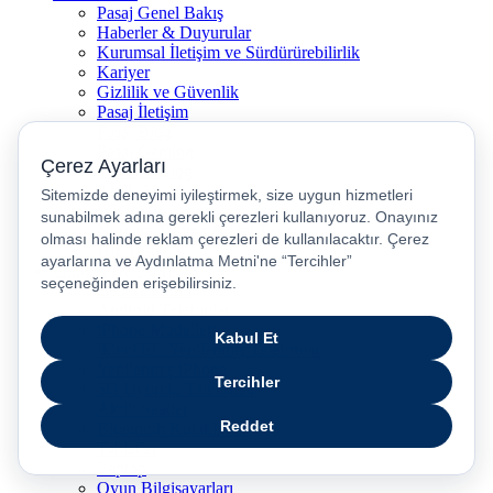
Pasaj Genel Bakış
Haberler & Duyurular
Kurumsal İletişim ve Sürdürürebilirlik
Kariyer
Gizlilik ve Güvenlik
Pasaj İletişim
Pasaj Blog
Pasaj Gaming
Turkcell Blog
Akıllı Ev
5G
Numara Taşıma & Hat Taşıma
Hız Testi
Popüler Kategoriler
Cep Telefonu
Android Telefonlar
iPhone Modelleri
İkinci El / Yenilenmiş Telefonlar
Yenilenmiş iPhone
5G Uyumlu Telefonlar
Akıllı Saatler
Bluetooth Kulaklıklar
Tabletler
Laptop
Oyun Bilgisayarları