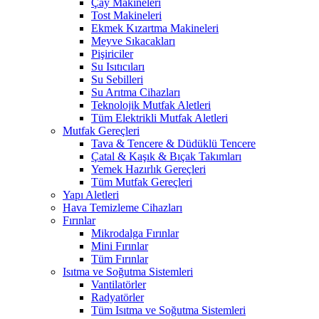
Çay Makineleri
Tost Makineleri
Ekmek Kızartma Makineleri
Meyve Sıkacakları
Pişiriciler
Su Isıtıcıları
Su Sebilleri
Su Arıtma Cihazları
Teknolojik Mutfak Aletleri
Tüm Elektrikli Mutfak Aletleri
Mutfak Gereçleri
Tava & Tencere & Düdüklü Tencere
Çatal & Kaşık & Bıçak Takımları
Yemek Hazırlık Gereçleri
Tüm Mutfak Gereçleri
Yapı Aletleri
Hava Temizleme Cihazları
Fırınlar
Mikrodalga Fırınlar
Mini Fırınlar
Tüm Fırınlar
Isıtma ve Soğutma Sistemleri
Vantilatörler
Radyatörler
Tüm Isıtma ve Soğutma Sistemleri