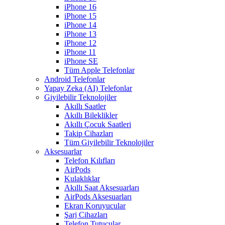
iPhone 16
iPhone 15
iPhone 14
iPhone 13
iPhone 12
iPhone 11
iPhone SE
Tüm Apple Telefonlar
Android Telefonlar
Yapay Zeka (AI) Telefonlar
Giyilebilir Teknolojiler
Akıllı Saatler
Akıllı Bileklikler
Akıllı Çocuk Saatleri
Takip Cihazları
Tüm Giyilebilir Teknolojiler
Aksesuarlar
Telefon Kılıfları
AirPods
Kulaklıklar
Akıllı Saat Aksesuarları
AirPods Aksesuarları
Ekran Koruyucular
Şarj Cihazları
Telefon Tutucular