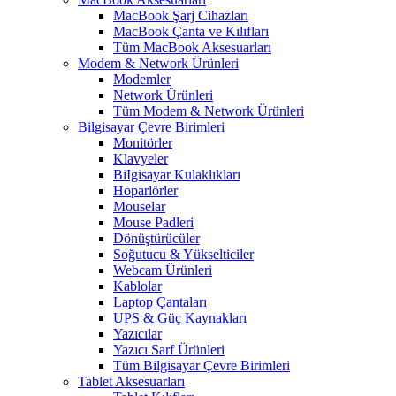
MacBook Şarj Cihazları
MacBook Çanta ve Kılıfları
Tüm MacBook Aksesuarları
Modem & Network Ürünleri
Modemler
Network Ürünleri
Tüm Modem & Network Ürünleri
Bilgisayar Çevre Birimleri
Monitörler
Klavyeler
BiIgisayar Kulaklıkları
Hoparlörler
Mouselar
Mouse Padleri
Dönüştürücüler
Soğutucu & Yükselticiler
Webcam Ürünleri
Kablolar
Laptop Çantaları
UPS & Güç Kaynakları
Yazıcılar
Yazıcı Sarf Ürünleri
Tüm Bilgisayar Çevre Birimleri
Tablet Aksesuarları