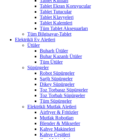
Tablet Kılıfları
Tablet Ekran Koruyucular
Tablet Tutucular
Tablet Klavyeleri
Tablet Kalemleri
Tüm Tablet Aksesuarları
Tüm Bilgisayar-Tablet
Elektrikli Ev Aletleri
Ütüler
Buharlı Ütüler
Buhar Kazanlı Ütüler
Tüm Ütüler
Süpürgeler
Robot Süpürgeler
Şarjlı Süpürgeler
Dikey Süpürgeler
Toz Torbasız Süpürgeler
Toz Torbalı Süpürgeler
Tüm Süpürgeler
Elektrikli Mutfak Aletleri
Airfryer & Fritözler
Mutfak Robotları
Blender & Mikserler
Kahve Makineleri
Kahve Çeşitleri