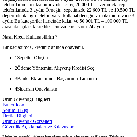
telefonlarında maksimum vade 12 ay, 20.000 TL üzerindeki cep
telefonlarında 3 aydır. Örneğin, sepetinizde 22.600 TL ve 19.500 TL
değerinde iki ayrı telefon varsa kullanabileceğiniz maksimum vade 3
aydır. Bu kategoriler haricinde kalan ve 50.001 TL – 100.000 TL
arasında açılacak krediler için vade üst sınırı 24 aydır.
Nasıl Kredi Kullanabilirim ?
Bir kaç adımda, krediniz anında onaylanır.
1
Sepetini Oluştur
2
Ödeme Yöntemini Alışveriş Kredisi Seç
3
Banka Ekranlarında Başvurunu Tamamla
4
Siparişin Onaylansın
Ürün Güvenliği Bilgileri
ButtonIcon
Sorumlu Kişi
Üretici Bilgileri
Ürün Güvenlik Görselleri
Güvenlik Açıklamaları ve Kılavuzlar