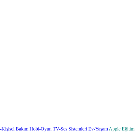
k-Kişisel Bakım
Hobi-Oyun
TV-Ses Sistemleri
Ev-Yaşam
Apple Eğitim