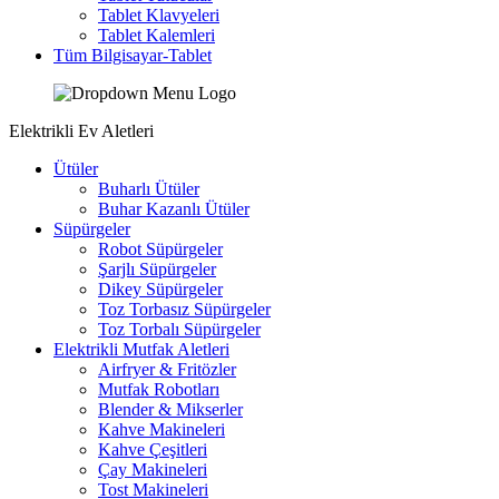
Tablet Klavyeleri
Tablet Kalemleri
Tüm Bilgisayar-Tablet
Elektrikli Ev Aletleri
Ütüler
Buharlı Ütüler
Buhar Kazanlı Ütüler
Süpürgeler
Robot Süpürgeler
Şarjlı Süpürgeler
Dikey Süpürgeler
Toz Torbasız Süpürgeler
Toz Torbalı Süpürgeler
Elektrikli Mutfak Aletleri
Airfryer & Fritözler
Mutfak Robotları
Blender & Mikserler
Kahve Makineleri
Kahve Çeşitleri
Çay Makineleri
Tost Makineleri