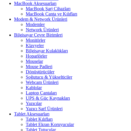
MacBook Aksesuarları
MacBook Şarj Cihazları
MacBook Çanta ve Kılıfları
Modem & Network Ürünleri
Modemler
Network Ürünleri
Bilgisayar Çevre Birimleri
Monitörler
Klavyeler
BiIgisayar Kulaklıkları
Hoparlörler
Mouselar
Mouse Padleri
Dönüştürücüler
Soğutucu & Yükselticiler
Webcam Ürünleri
Kablolar
Laptop Çantaları
UPS & Güç Kaynakları
Yazıcılar
Yazıcı Sarf Ürünleri
Tablet Aksesuarları
Tablet Kılıfları
Tablet Ekran Koruyucular
Tablet Tutucular