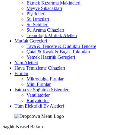
Ekmek Kızartma Makineleri
Meyve Sıkacakları
Pişiriciler
Su Isıtıcıları
Su Sebilleri
Su Arıtma Cihazları
Teknolojik Mutfak Aletleri
Mutfak Gereçleri
Tava & Tencere & Düdüklü Tencere
Çatal & Kaşık & Bıçak Takımları
Yemek Hazırlık Gereçleri
Yapı Aletleri
Hava Temizleme Cihazları
Fırınlar
Mikrodalga Fırınlar
Mini Fırınlar
Isıtma ve Soğutma Sistemleri
Vantilatörler
Radyatörler
Tüm Elektrikli Ev Aletleri
Sağlık-Kişisel Bakım