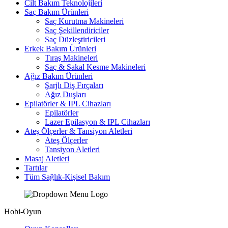
Cilt Bakım Teknolojileri
Saç Bakım Ürünleri
Saç Kurutma Makineleri
Saç Şekillendiriciler
Saç Düzleştiricileri
Erkek Bakım Ürünleri
Tıraş Makineleri
Saç & Sakal Kesme Makineleri
Ağız Bakım Ürünleri
Şarjlı Diş Fırçaları
Ağız Duşları
Epilatörler & IPL Cihazları
Epilatörler
Lazer Epilasyon & IPL Cihazları
Ateş Ölçerler & Tansiyon Aletleri
Ateş Ölçerler
Tansiyon Aletleri
Masaj Aletleri
Tartılar
Tüm Sağlık-Kişisel Bakım
Hobi-Oyun