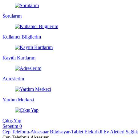
Sorularım
Kullanıcı Bilgilerim
Kayıtlı Kartlarım
Adreslerim
Yardım Merkezi
Çıkış Yap
Sepetim
0
Cep Telefonu-Aksesuar
Bilgisayar-Tablet
Elektrikli Ev Aletleri
Sağlı
Cep Telefonu-Aksesuar