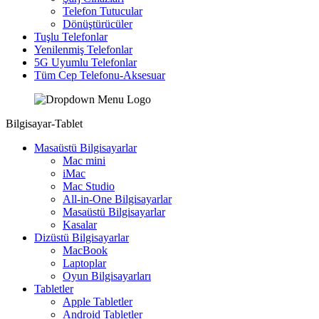
Telefon Tutucular
Dönüştürücüler
Tuşlu Telefonlar
Yenilenmiş Telefonlar
5G Uyumlu Telefonlar
Tüm Cep Telefonu-Aksesuar
Bilgisayar-Tablet
Masaüstü Bilgisayarlar
Mac mini
iMac
Mac Studio
All-in-One Bilgisayarlar
Masaüstü Bilgisayarlar
Kasalar
Dizüstü Bilgisayarlar
MacBook
Laptoplar
Oyun Bilgisayarları
Tabletler
Apple Tabletler
Android Tabletler