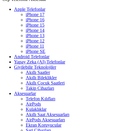
Apple Telefonlar
iPhone 17
iPhone 16
iPhone 15
iPhone 14
iPhone 13
iPhone 12
iPhone 11
iPhone SE
Android Telefonlar
Yapay Zeka (AI) Telefonlar
Giyilebilir Teknolojiler
Akıllı Saatler
Akıllı Bileklikler
Akıllı Çocuk Saatleri
Takip Cihazları
Aksesuarlar
Telefon Kılıfları
AirPods
Kulaklıklar
Akıllı Saat Aksesuarları
AirPods Aksesuarları
Ekran Koruyucular
Şarj Cihazları