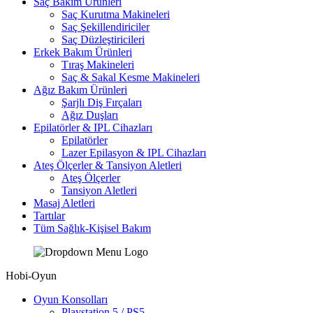
Saç Bakım Ürünleri
Saç Kurutma Makineleri
Saç Şekillendiriciler
Saç Düzleştiricileri
Erkek Bakım Ürünleri
Tıraş Makineleri
Saç & Sakal Kesme Makineleri
Ağız Bakım Ürünleri
Şarjlı Diş Fırçaları
Ağız Duşları
Epilatörler & IPL Cihazları
Epilatörler
Lazer Epilasyon & IPL Cihazları
Ateş Ölçerler & Tansiyon Aletleri
Ateş Ölçerler
Tansiyon Aletleri
Masaj Aletleri
Tartılar
Tüm Sağlık-Kişisel Bakım
Hobi-Oyun
Oyun Konsolları
Playstation 5 / PS5