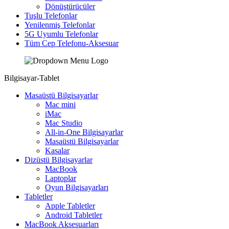
Dönüştürücüler
Tuşlu Telefonlar
Yenilenmiş Telefonlar
5G Uyumlu Telefonlar
Tüm Cep Telefonu-Aksesuar
Bilgisayar-Tablet
Masaüstü Bilgisayarlar
Mac mini
iMac
Mac Studio
All-in-One Bilgisayarlar
Masaüstü Bilgisayarlar
Kasalar
Dizüstü Bilgisayarlar
MacBook
Laptoplar
Oyun Bilgisayarları
Tabletler
Apple Tabletler
Android Tabletler
MacBook Aksesuarları