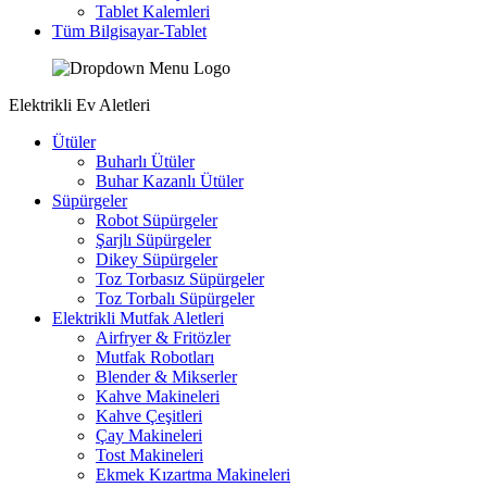
Tablet Kalemleri
Tüm Bilgisayar-Tablet
Elektrikli Ev Aletleri
Ütüler
Buharlı Ütüler
Buhar Kazanlı Ütüler
Süpürgeler
Robot Süpürgeler
Şarjlı Süpürgeler
Dikey Süpürgeler
Toz Torbasız Süpürgeler
Toz Torbalı Süpürgeler
Elektrikli Mutfak Aletleri
Airfryer & Fritözler
Mutfak Robotları
Blender & Mikserler
Kahve Makineleri
Kahve Çeşitleri
Çay Makineleri
Tost Makineleri
Ekmek Kızartma Makineleri