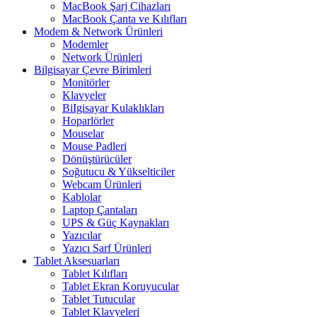
MacBook Şarj Cihazları
MacBook Çanta ve Kılıfları
Modem & Network Ürünleri
Modemler
Network Ürünleri
Bilgisayar Çevre Birimleri
Monitörler
Klavyeler
BiIgisayar Kulaklıkları
Hoparlörler
Mouselar
Mouse Padleri
Dönüştürücüler
Soğutucu & Yükselticiler
Webcam Ürünleri
Kablolar
Laptop Çantaları
UPS & Güç Kaynakları
Yazıcılar
Yazıcı Sarf Ürünleri
Tablet Aksesuarları
Tablet Kılıfları
Tablet Ekran Koruyucular
Tablet Tutucular
Tablet Klavyeleri