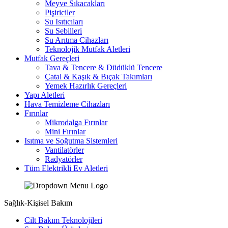
Meyve Sıkacakları
Pişiriciler
Su Isıtıcıları
Su Sebilleri
Su Arıtma Cihazları
Teknolojik Mutfak Aletleri
Mutfak Gereçleri
Tava & Tencere & Düdüklü Tencere
Çatal & Kaşık & Bıçak Takımları
Yemek Hazırlık Gereçleri
Yapı Aletleri
Hava Temizleme Cihazları
Fırınlar
Mikrodalga Fırınlar
Mini Fırınlar
Isıtma ve Soğutma Sistemleri
Vantilatörler
Radyatörler
Tüm Elektrikli Ev Aletleri
Sağlık-Kişisel Bakım
Cilt Bakım Teknolojileri