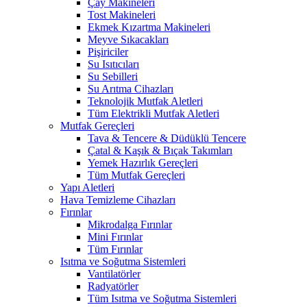
Çay Makineleri
Tost Makineleri
Ekmek Kızartma Makineleri
Meyve Sıkacakları
Pişiriciler
Su Isıtıcıları
Su Sebilleri
Su Arıtma Cihazları
Teknolojik Mutfak Aletleri
Tüm Elektrikli Mutfak Aletleri
Mutfak Gereçleri
Tava & Tencere & Düdüklü Tencere
Çatal & Kaşık & Bıçak Takımları
Yemek Hazırlık Gereçleri
Tüm Mutfak Gereçleri
Yapı Aletleri
Hava Temizleme Cihazları
Fırınlar
Mikrodalga Fırınlar
Mini Fırınlar
Tüm Fırınlar
Isıtma ve Soğutma Sistemleri
Vantilatörler
Radyatörler
Tüm Isıtma ve Soğutma Sistemleri