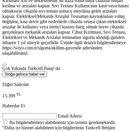
Kırılması Ani ve beklenmedik bir kaza sonucunda cihazda oluşan
kırılma ve arızaları kapsar. Sıvı Teması Kullanıcının kasıt veya hatası
olmaksızın cihazda sıvı teması sonucu meydana gelen arızaları
kapsar. Elektriksel/Mekanik Arızalar Tesisattan kaynaklanan voltaj
değişimi, kısa devre gibi nedenlerle cihazda ortaya çıkan elektriksel
arızalar ile kullanıcı veya üretici kusuru hariç olmak üzere cihazda
gerçekleşen mekanik arızaları kapsar. Cihaz Kırılması, Sıvı Teması,
Elektriksel ve Mekanik Arızalar teminatları sigorta alındığı günden
itibaren 1 yıl süreyle geçerlidir. Ürünle ilgili detaylı bilgilendirmeye
https://wiyo.com.tr/sigorta/akillim-guvende adresinden
ulaşabilirsiniz.
Çok Yakında Turkcell Pasaj' da
Stoğa gelince haber ver
Diğer Satıcılar
TL
15.399
Haberdar Et
Email Adresi
Bu bilgilendirmeyi alabilmeniz için izniniz gerekmektedir.
“Daha iyi hizmet alabilmem için bilgilerimin Turkcell İletişim