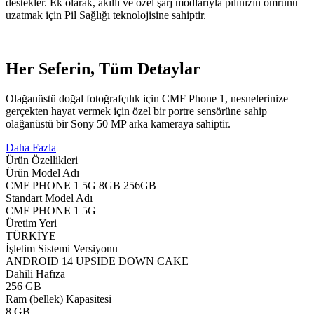
destekler. Ek olarak, akıllı ve özel şarj modlarıyla pilinizin ömrünü
uzatmak için Pil Sağlığı teknolojisine sahiptir.
Her Seferin, Tüm Detaylar
Olağanüstü doğal fotoğrafçılık için CMF Phone 1, nesnelerinize
gerçekten hayat vermek için özel bir portre sensörüne sahip
olağanüstü bir Sony 50 MP arka kameraya sahiptir.
Daha Fazla
Ürün Özellikleri
Ürün Model Adı
CMF PHONE 1 5G 8GB 256GB
Standart Model Adı
CMF PHONE 1 5G
Üretim Yeri
TÜRKİYE
İşletim Sistemi Versiyonu
ANDROID 14 UPSIDE DOWN CAKE
Dahili Hafıza
256 GB
Ram (bellek) Kapasitesi
8 GB