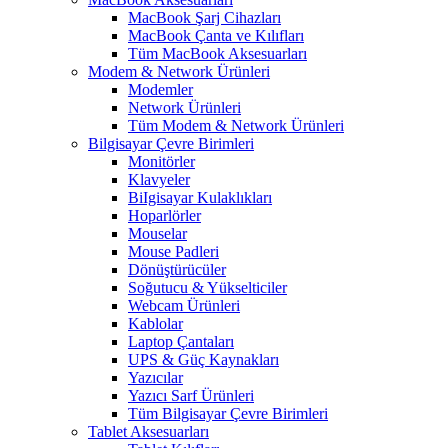
MacBook Şarj Cihazları
MacBook Çanta ve Kılıfları
Tüm MacBook Aksesuarları
Modem & Network Ürünleri
Modemler
Network Ürünleri
Tüm Modem & Network Ürünleri
Bilgisayar Çevre Birimleri
Monitörler
Klavyeler
BiIgisayar Kulaklıkları
Hoparlörler
Mouselar
Mouse Padleri
Dönüştürücüler
Soğutucu & Yükselticiler
Webcam Ürünleri
Kablolar
Laptop Çantaları
UPS & Güç Kaynakları
Yazıcılar
Yazıcı Sarf Ürünleri
Tüm Bilgisayar Çevre Birimleri
Tablet Aksesuarları