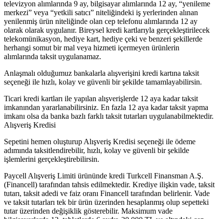
televizyon alımlarında 9 ay, bilgisayar alımlarında 12 ay, “yenileme
merkezi” veya “yetkili satıcı” niteliğindeki iş yerlerinden alınan
yenilenmiş ürün niteliğinde olan cep telefonu alımlarında 12 ay
olarak olarak uygulanır. Bireysel kredi kartlarıyla gerçekleştirilecek
telekomünikasyon, hediye kart, hediye çeki ve benzeri şekillerde
herhangi somut bir mal veya hizmeti içermeyen ürünlerin
alımlarında taksit uygulanamaz.
Anlaşmalı olduğumuz bankalarla alışverişini kredi kartına taksit
seçeneği ile hızlı, kolay ve güvenli bir şekilde tamamlayabilirsin.
Ticari kredi kartları ile yapılan alışverişlerde 12 aya kadar taksit
imkanından yararlanabilirsiniz. En fazla 12 aya kadar taksit yapma
imkanı olsa da banka bazlı farklı taksit tutarları uygulanabilmektedir.
Alışveriş Kredisi
Sepetini hemen oluşturup Alışveriş Kredisi seçeneği ile ödeme
adımında taksitlendirebilir, hızlı, kolay ve güvenli bir şekilde
işlemlerini gerçekleştirebilirsin.
Paycell Alışveriş Limiti ürününde kredi Turkcell Finansman A.Ş.
(Financell) tarafından tahsis edilmektedir. Krediye ilişkin vade, taksit
tutarı, taksit adedi ve faiz oranı Financell tarafından belirlenir. Vade
ve taksit tutarları tek bir ürün üzerinden hesaplanmış olup sepetteki
tutar üzerinden değişiklik gösterebilir. Maksimum vade