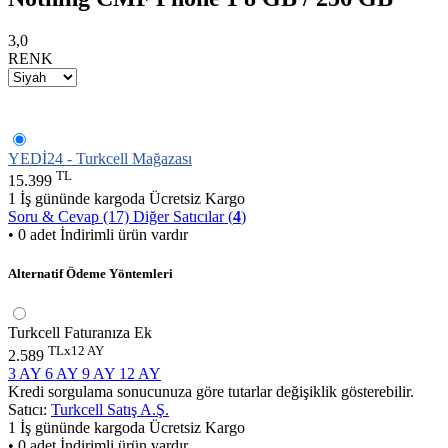
3,0
RENK
YEDİ24 - Turkcell Mağazası
TL
15.399
1 İş gününde kargoda
Ücretsiz Kargo
Soru & Cevap (17)
Diğer Satıcılar (
4
)
• 0 adet İndirimli ürün vardır
Alternatif Ödeme Yöntemleri
Turkcell Faturanıza Ek
TLx12 AY
2.589
3 AY
6 AY
9 AY
12 AY
Kredi sorgulama sonucunuza göre tutarlar değişiklik gösterebilir.
Satıcı:
Turkcell Satış A.Ş.
1 İş gününde kargoda
Ücretsiz Kargo
• 0 adet İndirimli ürün vardır