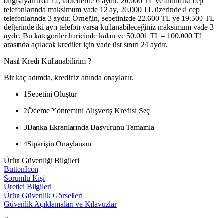
bilgisayarlarda 12, tabletlerde 6 aydır. 20.000 TL ve altındaki cep
telefonlarında maksimum vade 12 ay, 20.000 TL üzerindeki cep
telefonlarında 3 aydır. Örneğin, sepetinizde 22.600 TL ve 19.500 TL
değerinde iki ayrı telefon varsa kullanabileceğiniz maksimum vade 3
aydır. Bu kategoriler haricinde kalan ve 50.001 TL – 100.000 TL
arasında açılacak krediler için vade üst sınırı 24 aydır.
Nasıl Kredi Kullanabilirim ?
Bir kaç adımda, krediniz anında onaylanır.
1
Sepetini Oluştur
2
Ödeme Yöntemini Alışveriş Kredisi Seç
3
Banka Ekranlarında Başvurunu Tamamla
4
Siparişin Onaylansın
Ürün Güvenliği Bilgileri
ButtonIcon
Sorumlu Kişi
Üretici Bilgileri
Ürün Güvenlik Görselleri
Güvenlik Açıklamaları ve Kılavuzlar