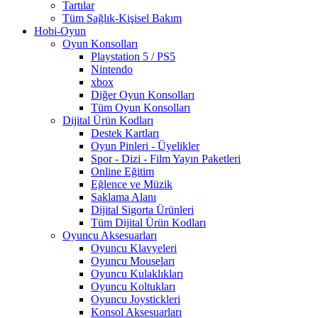
Tartılar
Tüm Sağlık-Kişisel Bakım
Hobi-Oyun
Oyun Konsolları
Playstation 5 / PS5
Nintendo
xbox
Diğer Oyun Konsolları
Tüm Oyun Konsolları
Dijital Ürün Kodları
Destek Kartları
Oyun Pinleri - Üyelikler
Spor - Dizi - Film Yayın Paketleri
Online Eğitim
Eğlence ve Müzik
Saklama Alanı
Dijital Sigorta Ürünleri
Tüm Dijital Ürün Kodları
Oyuncu Aksesuarları
Oyuncu Klavyeleri
Oyuncu Mouseları
Oyuncu Kulaklıkları
Oyuncu Koltukları
Oyuncu Joystickleri
Konsol Aksesuarları