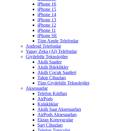
iPhone 16
iPhone 15
iPhone 14
iPhone 13
iPhone 12
iPhone 11
iPhone SE
Tüm Apple Telefonlar
Android Telefonlar
Yapay Zeka (AI) Telefonlar
Giyilebilir Teknolojiler
Akıllı Saatler
Akıllı Bileklikler
Akıllı Çocuk Saatleri
Takip Cihazları
Tüm Giyilebilir Teknolojiler
Aksesuarlar
Telefon Kılıfları
AirPods
Kulaklıklar
Akıllı Saat Aksesuarları
AirPods Aksesuarları
Ekran Koruyucular
Şarj Cihazları
Telefon Tutucular