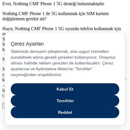
Evet, Nothing CMF Phone 1 5G desteği bulunmaktadır.
Nothing CMF Phone 1 ile 5G kullanmak için SIM kartımı
değiştirmem gerekir mi?
Hayır, Nothing CMF Phone 1 5G uyumlu telefon kullanmak için
mevcut Turkcell SIM kartını değiştirmen gerekmez. 4.5G uyumlu
SIM kartlar, 5G teknolojisiyle de çalışacak şekilde tasarlanmıştır.
Sadece 5G destekli bir telefon ve Turkcell’in 5G kapsama alanında
bulunman yeterlidir.
Nothing CMF Phone 1 5G nasıl açılır?
Nothing CMF Phone 1 model telefonunda 5G’yi açmak için önce
cihazının 5G desteklediğinden ve bulunduğun bölgede 5G
kapsaması olduğundan emin ol. Daha sonra Ayarlar → Mobil Ağlar
→ Ağ Türü / Tercih Edilen Ağ Türü → 5G (Otomatik) adımlarını
izleyerek 5G seçeneğini etkinleştirebilirsin. Bu aşamadan sonra
cihaz, kapsama varsa otomatik olarak 5G’ye bağlanacaktır.
Daha Fazla