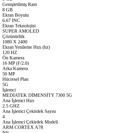
Genişletilmiş Ram
8 GB
Ekran Boyutu
6.67 INC
Ekran Teknolojisi
SUPER AMOLED
Çözünürlük
1080 X 2400
Ekran Yenileme Hızı (hz)
120 HZ
Ön Kamera
16 MP (F/2.0)
Arka Kamera
50 MP
Hücresel Plan
5G
İşlemci
MEDİATEK DİMENSİTY 7300 5G
Ana İşlemci Hızı
2.5 GHZ
Ana İşlemci Çekirdek Sayısı
4
Ana İşlemci Çekirdek Modeli
ARM CORTEX A78
Nfc