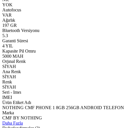
YOK
Autofocus
VAR
Ağırlık
197 GR
Bluetooth Versiyonu
5.3
Garanti Süresi
4 YIL
Kapasite Pil Omru
5000 MAH
Orjınal Renk
SİYAH
Ana Renk
SİYAH
Renk
SİYAH
Seri - Imeı
IMEI
Ürün Etiket Adı
NOTHING CMF PHONE 1 8GB 256GB ANDROID TELEFON
Marka
CMF BY NOTHING
Daha Fazla