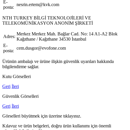
E-
nesrin.ertem@kvk.com
posta:
NTH TURKEY BİLGİ TEKNOLOJİLERİ VE
TELEKOMÜNİKASYON ANONİM ŞİRKETİ
Merkez Merkez Mah. Bağlar Cad. No: 14 A1-A2 Blok
Adres:
Kağıthane / Kağıthane 34530 İstanbul
E-
cem.dusgor@evofone.com
posta:
Ürünün ambalajı ve ürüne ilişkin güvenlik uyarıları hakkında
bilgilendirme sağlar.
Kutu Görselleri
Geri
İleri
Güvenlik Görselleri
Geri
İleri
Görselleri büyütmek için üzerine tıklayınız.
Kılavuz ve ürün belgeleri, doğru ürün kullanımı için önemli