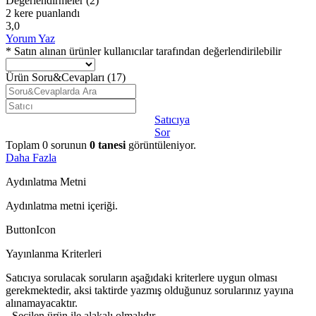
Değerlendirmeler
(2)
2 kere puanlandı
3,0
Yorum Yaz
* Satın alınan ürünler kullanıcılar tarafından değerlendirilebilir
Ürün Soru&Cevapları
(17)
Satıcıya
Sor
Toplam
0
sorunun
0
tanesi
görüntüleniyor.
Daha Fazla
Aydınlatma Metni
Aydınlatma metni içeriği.
ButtonIcon
Yayınlanma Kriterleri
Satıcıya sorulacak soruların aşağıdaki kriterlere uygun olması
gerekmektedir, aksi taktirde yazmış olduğunuz sorularınız yayına
alınamayacaktır.
- Seçilen ürün ile alakalı olmalıdır.