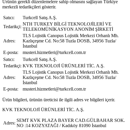
Ürünün gerekli düzenlemelere sahip olmasını sağlayan Türkiye
merkezli tedarikçileri gösterir.
Satıcı:
Turkcell Satış A.Ş.
NTH TURKEY BİLGİ TEKNOLOJİLERİ VE
Tedarikçi:
TELEKOMÜNİKASYON ANONİM ŞİRKETİ
TLS Lojistik Canopus Lojistik Merkezi Orhanlı Mh.
Adres:
Kazlıçeşme Cd. No:58 Tuzla DOSB, 34956 Tuzla/
İstanbul
E-posta:
musteri.hizmetleri@turkcell.com.tr
Satıcı:
Turkcell Satış A.Ş.
Tedarikçi:
KVK TEKNOLOJİ ÜRÜNLERİ TİC. A.Ş.
TLS Lojistik Canopus Lojistik Merkezi Orhanlı Mh.
Adres:
Kazlıçeşme Cd. No:58 Tuzla DOSB, 34956 Tuzla/
İstanbul
E-posta:
musteri.hizmetleri@turkcell.com.tr
Ürün bilgileri, ürünün üreticisi ile ilgili adres ve bilgileri içerir.
KVK TEKNOLOJİ ÜRÜNLERİ TİC. A.Ş.
SEMT KVK PLAZA BAYER CAD.GÜLBAHAR SOK.
Adres:
NO :14 KOZYATAĞI / Kadıköy 81090 İstanbul