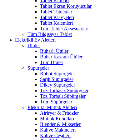
Tablet Kılıfları
Tablet Ekran Koruyucular
Tablet Tutucular
Tablet Klavyeleri
Tablet Kalemleri
Tüm Tablet Aksesuarları
Tüm Bilgisayar-Tablet
Elektrikli Ev Aletleri
Ütüler
Buharlı Ütüler
Buhar Kazanlı Ütüler
Tüm Ütüler
Süpürgeler
Robot Süpürgeler
Şarjlı Süpürgeler
Dikey Süpürgeler
Toz Torbasız Süpürgeler
Toz Torbalı Süpürgeler
Tüm Süpürgeler
Elektrikli Mutfak Aletleri
Airfryer & Fritözler
Mutfak Robotları
Blender & Mikserler
Kahve Makineleri
Kahve Çeşitleri