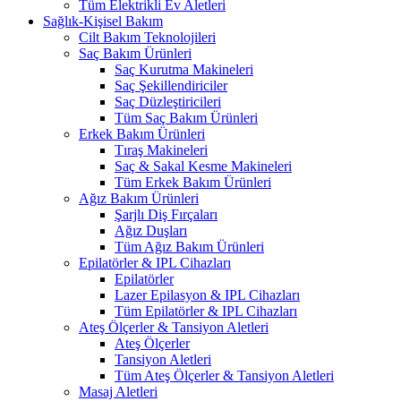
Tüm Elektrikli Ev Aletleri
Sağlık-Kişisel Bakım
Cilt Bakım Teknolojileri
Saç Bakım Ürünleri
Saç Kurutma Makineleri
Saç Şekillendiriciler
Saç Düzleştiricileri
Tüm Saç Bakım Ürünleri
Erkek Bakım Ürünleri
Tıraş Makineleri
Saç & Sakal Kesme Makineleri
Tüm Erkek Bakım Ürünleri
Ağız Bakım Ürünleri
Şarjlı Diş Fırçaları
Ağız Duşları
Tüm Ağız Bakım Ürünleri
Epilatörler & IPL Cihazları
Epilatörler
Lazer Epilasyon & IPL Cihazları
Tüm Epilatörler & IPL Cihazları
Ateş Ölçerler & Tansiyon Aletleri
Ateş Ölçerler
Tansiyon Aletleri
Tüm Ateş Ölçerler & Tansiyon Aletleri
Masaj Aletleri