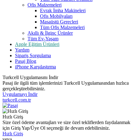
Ofis Malzemeleri
Evrak İmha Makineleri
Ofis Mobilyaları
Masaüstü Gereçleri
Tüm Ofis Malzemeleri
Akıllı & İlginç Ürünler
Tüm Ev-Yaşam
Apple Eğitim Ürünleri
Yardım
Sipariş Sorgulama
Pasaj Blog
iPhone Karşılaştırma
Turkcell Uygulamasını İndir
Pasaj ile ilgili tüm işlemlerinizi Turkcell Uygulamasından hızlıca
gerçekleştirebilirsiniz.
Uygulamayı İndir
turkcell.com.tr
Hızlı Giriş
Size özel ödeme avantajları ve size özel tekliflerden faydalanmak
için Giriş Yap/Üye Ol seçeneği ile devam edebilirsiniz.
Hızlı Giriş
veya