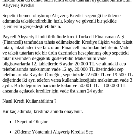
Alışveriş Kredisi
Sepetini hemen oluşturup Alışveriş Kredisi seçeneği ile ödeme
adımında taksitlendirebilir, hızlı, kolay ve güvenli bir şekilde
işlemlerini gerçekleştirebilirsin.
Paycell Alışveriş Limiti ürününde kredi Turkcell Finansman A.Ş.
(Financell) tarafından tahsis edilmektedir. Krediye ilişkin vade, taksit
tutarı, taksit adedi ve faiz oranı Financell tarafından belirlenir. Vade
ve taksit tutarları tek bir ürün üzerinden hesaplanmış olup sepetteki
tutar üzerinden değişiklik gösterebilir. Maksimum vade
bilgisayarlarda 12, tabletlerde 6 aydır. 20.000 TL ve altındaki cep
telefonlarında maksimum vade 12 ay, 20.000 TL üzerindeki cep
telefonlarında 3 aydır. Örneğin, sepetinizde 22.600 TL ve 19.500 TL
değerinde iki ayrı telefon varsa kullanabileceğiniz maksimum vade 3
aydır. Bu kategoriler haricinde kalan ve 50.001 TL – 100.000 TL
arasında açılacak krediler için vade üst sınırı 24 aydır.
Nasıl Kredi Kullanabilirim ?
Bir kaç adımda, krediniz anında onaylanır.
1
Sepetini Oluştur
2
Ödeme Yöntemini Alışveriş Kredisi Seç