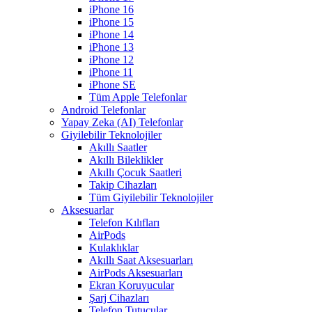
iPhone 16
iPhone 15
iPhone 14
iPhone 13
iPhone 12
iPhone 11
iPhone SE
Tüm Apple Telefonlar
Android Telefonlar
Yapay Zeka (AI) Telefonlar
Giyilebilir Teknolojiler
Akıllı Saatler
Akıllı Bileklikler
Akıllı Çocuk Saatleri
Takip Cihazları
Tüm Giyilebilir Teknolojiler
Aksesuarlar
Telefon Kılıfları
AirPods
Kulaklıklar
Akıllı Saat Aksesuarları
AirPods Aksesuarları
Ekran Koruyucular
Şarj Cihazları
Telefon Tutucular