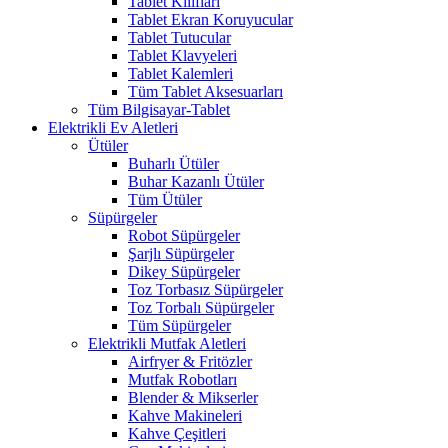
Tablet Kılıfları
Tablet Ekran Koruyucular
Tablet Tutucular
Tablet Klavyeleri
Tablet Kalemleri
Tüm Tablet Aksesuarları
Tüm Bilgisayar-Tablet
Elektrikli Ev Aletleri
Ütüler
Buharlı Ütüler
Buhar Kazanlı Ütüler
Tüm Ütüler
Süpürgeler
Robot Süpürgeler
Şarjlı Süpürgeler
Dikey Süpürgeler
Toz Torbasız Süpürgeler
Toz Torbalı Süpürgeler
Tüm Süpürgeler
Elektrikli Mutfak Aletleri
Airfryer & Fritözler
Mutfak Robotları
Blender & Mikserler
Kahve Makineleri
Kahve Çeşitleri