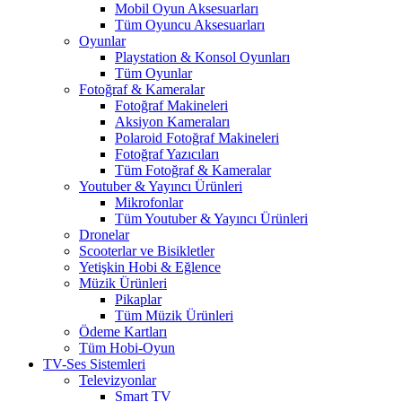
Mobil Oyun Aksesuarları
Tüm Oyuncu Aksesuarları
Oyunlar
Playstation & Konsol Oyunları
Tüm Oyunlar
Fotoğraf & Kameralar
Fotoğraf Makineleri
Aksiyon Kameraları
Polaroid Fotoğraf Makineleri
Fotoğraf Yazıcıları
Tüm Fotoğraf & Kameralar
Youtuber & Yayıncı Ürünleri
Mikrofonlar
Tüm Youtuber & Yayıncı Ürünleri
Dronelar
Scooterlar ve Bisikletler
Yetişkin Hobi & Eğlence
Müzik Ürünleri
Pikaplar
Tüm Müzik Ürünleri
Ödeme Kartları
Tüm Hobi-Oyun
TV-Ses Sistemleri
Televizyonlar
Smart TV