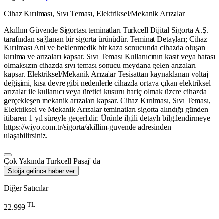
Cihaz Kırılması, Sıvı Teması, Elektriksel/Mekanik Arızalar
Akıllım Güvende Sigortası teminatları Turkcell Dijital Sigorta A.Ş.
tarafından sağlanan bir sigorta ürünüdür. Teminat Detayları; Cihaz
Kırılması Ani ve beklenmedik bir kaza sonucunda cihazda oluşan
kırılma ve arızaları kapsar. Sıvı Teması Kullanıcının kasıt veya hatası
olmaksızın cihazda sıvı teması sonucu meydana gelen arızaları
kapsar. Elektriksel/Mekanik Arızalar Tesisattan kaynaklanan voltaj
değişimi, kısa devre gibi nedenlerle cihazda ortaya çıkan elektriksel
arızalar ile kullanıcı veya üretici kusuru hariç olmak üzere cihazda
gerçekleşen mekanik arızaları kapsar. Cihaz Kırılması, Sıvı Teması,
Elektriksel ve Mekanik Arızalar teminatları sigorta alındığı günden
itibaren 1 yıl süreyle geçerlidir. Ürünle ilgili detaylı bilgilendirmeye
https://wiyo.com.tr/sigorta/akillim-guvende adresinden
ulaşabilirsiniz.
Çok Yakında Turkcell Pasaj' da
Stoğa gelince haber ver
Diğer Satıcılar
TL
22.999