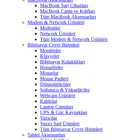
MacBook Şarj Cihazları
MacBook Çanta ve Kılıfları
Tüm MacBook Aksesuarları
Modem & Network Ürünleri
Modemler
Network Ürünleri
Tüm Modem & Network Ürünleri
Bilgisayar Çevre Birimleri
Monitörler
Klavyeler
BiIgisayar Kulaklıkları
Hoparlörler
Mouselar
Mouse Padleri
Dönüştürücüler
Soğutucu & Yükselticiler
Webcam Ürünleri
Kablolar
Laptop Çantaları
UPS & Güç Kaynakları
Yazıcılar
Yazıcı Sarf Ürünleri
Tüm Bilgisayar Çevre Birimleri
Tablet Aksesuarları