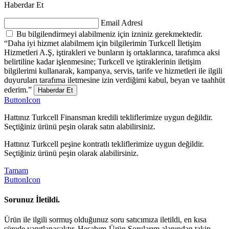
Haberdar Et
Email Adresi
Bu bilgilendirmeyi alabilmeniz için izniniz gerekmektedir.
“Daha iyi hizmet alabilmem için bilgilerimin Turkcell İletişim
Hizmetleri A.Ş, iştirakleri ve bunların iş ortaklarınca, tarafımca aksi
belirtiline kadar işlenmesine; Turkcell ve iştiraklerinin iletişim
bilgilerimi kullanarak, kampanya, servis, tarife ve hizmetleri ile ilgili
duyuruları tarafıma iletmesine izin verdiğimi kabul, beyan ve taahhüt
ederim.”
Haberdar Et
ButtonIcon
Hattınız Turkcell Finansman kredili tekliflerimize uygun değildir.
Seçtiğiniz ürünü peşin olarak satın alabilirsiniz.
Hattınız Turkcell peşine kontratlı tekliflerimize uygun değildir.
Seçtiğiniz ürünü peşin olarak alabilirsiniz.
Tamam
ButtonIcon
Sorunuz İletildi.
Ürün ile ilgili sormuş olduğunuz soru satıcımıza iletildi, en kısa
sürede yanıtlanacaktır. Hesabım-Ürün Sorularım alanından takip