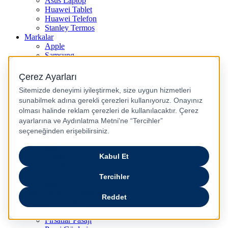
Asus Laptop
Huawei Tablet
Huawei Telefon
Stanley Termos
Markalar
Apple
Samsung
Dyson
Anker
Arzum
Braun
Casper
Huawei
JBL
Lenovo
Omix
Philips
Realme
Xiaomi
TCL
Sony
Özel Günler & Kampanyalar
Apple Eğitim
Düğün ve Çeyiz Paketleri
Fırsatlar Pasajı