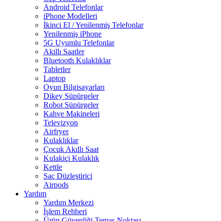
Android Telefonlar
iPhone Modelleri
İkinci El / Yenilenmiş Telefonlar
Yenilenmiş iPhone
5G Uyumlu Telefonlar
Akıllı Saatler
Bluetooth Kulaklıklar
Tabletler
Laptop
Oyun Bilgisayarları
Dikey Süpürgeler
Robot Süpürgeler
Kahve Makineleri
Televizyon
Airfryer
Kulaklıklar
Çocuk Akıllı Saat
Kulakiçi Kulaklık
Kettle
Saç Düzleştirici
Airpods
Yardım
Yardım Merkezi
İşlem Rehberi
Ürün Güvenliği Temas Noktası