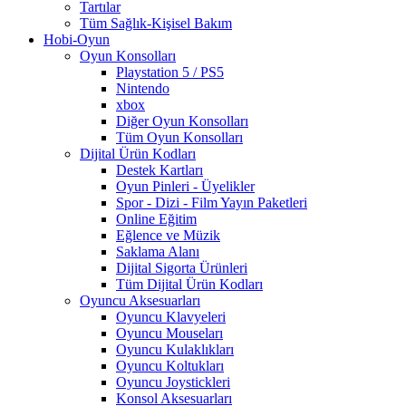
Tartılar
Tüm Sağlık-Kişisel Bakım
Hobi-Oyun
Oyun Konsolları
Playstation 5 / PS5
Nintendo
xbox
Diğer Oyun Konsolları
Tüm Oyun Konsolları
Dijital Ürün Kodları
Destek Kartları
Oyun Pinleri - Üyelikler
Spor - Dizi - Film Yayın Paketleri
Online Eğitim
Eğlence ve Müzik
Saklama Alanı
Dijital Sigorta Ürünleri
Tüm Dijital Ürün Kodları
Oyuncu Aksesuarları
Oyuncu Klavyeleri
Oyuncu Mouseları
Oyuncu Kulaklıkları
Oyuncu Koltukları
Oyuncu Joystickleri
Konsol Aksesuarları