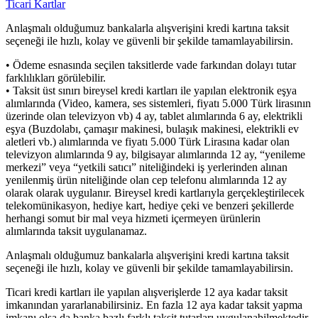
Ticari Kartlar
Anlaşmalı olduğumuz bankalarla alışverişini kredi kartına taksit
seçeneği ile hızlı, kolay ve güvenli bir şekilde tamamlayabilirsin.
• Ödeme esnasında seçilen taksitlerde vade farkından dolayı tutar
farklılıkları görülebilir.
• Taksit üst sınırı bireysel kredi kartları ile yapılan elektronik eşya
alımlarında (Video, kamera, ses sistemleri, fiyatı 5.000 Türk lirasının
üzerinde olan televizyon vb) 4 ay, tablet alımlarında 6 ay, elektrikli
eşya (Buzdolabı, çamaşır makinesi, bulaşık makinesi, elektrikli ev
aletleri vb.) alımlarında ve fiyatı 5.000 Türk Lirasına kadar olan
televizyon alımlarında 9 ay, bilgisayar alımlarında 12 ay, “yenileme
merkezi” veya “yetkili satıcı” niteliğindeki iş yerlerinden alınan
yenilenmiş ürün niteliğinde olan cep telefonu alımlarında 12 ay
olarak olarak uygulanır. Bireysel kredi kartlarıyla gerçekleştirilecek
telekomünikasyon, hediye kart, hediye çeki ve benzeri şekillerde
herhangi somut bir mal veya hizmeti içermeyen ürünlerin
alımlarında taksit uygulanamaz.
Anlaşmalı olduğumuz bankalarla alışverişini kredi kartına taksit
seçeneği ile hızlı, kolay ve güvenli bir şekilde tamamlayabilirsin.
Ticari kredi kartları ile yapılan alışverişlerde 12 aya kadar taksit
imkanından yararlanabilirsiniz. En fazla 12 aya kadar taksit yapma
imkanı olsa da banka bazlı farklı taksit tutarları uygulanabilmektedir.