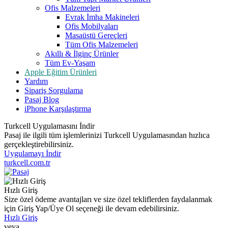
Ofis Malzemeleri
Evrak İmha Makineleri
Ofis Mobilyaları
Masaüstü Gereçleri
Tüm Ofis Malzemeleri
Akıllı & İlginç Ürünler
Tüm Ev-Yaşam
Apple Eğitim Ürünleri
Yardım
Sipariş Sorgulama
Pasaj Blog
iPhone Karşılaştırma
Turkcell Uygulamasını İndir
Pasaj ile ilgili tüm işlemlerinizi Turkcell Uygulamasından hızlıca
gerçekleştirebilirsiniz.
Uygulamayı İndir
turkcell.com.tr
Hızlı Giriş
Size özel ödeme avantajları ve size özel tekliflerden faydalanmak
için Giriş Yap/Üye Ol seçeneği ile devam edebilirsiniz.
Hızlı Giriş
veya