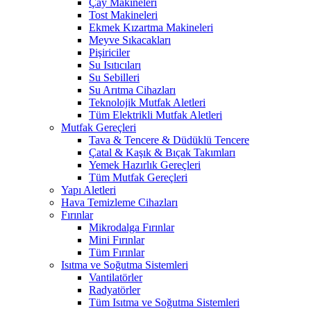
Çay Makineleri
Tost Makineleri
Ekmek Kızartma Makineleri
Meyve Sıkacakları
Pişiriciler
Su Isıtıcıları
Su Sebilleri
Su Arıtma Cihazları
Teknolojik Mutfak Aletleri
Tüm Elektrikli Mutfak Aletleri
Mutfak Gereçleri
Tava & Tencere & Düdüklü Tencere
Çatal & Kaşık & Bıçak Takımları
Yemek Hazırlık Gereçleri
Tüm Mutfak Gereçleri
Yapı Aletleri
Hava Temizleme Cihazları
Fırınlar
Mikrodalga Fırınlar
Mini Fırınlar
Tüm Fırınlar
Isıtma ve Soğutma Sistemleri
Vantilatörler
Radyatörler
Tüm Isıtma ve Soğutma Sistemleri