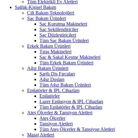
Tüm Elektrikli Ev Aletleri
Sağlık-Kişisel Bakım
Cilt Bakım Teknolojileri
Saç Bakım Ürünleri
Saç Kurutma Makineleri
Saç Şekillendiriciler
Saç Düzleştiricileri
Tüm Saç Bakım Ürünleri
Erkek Bakım Ürünleri
Tıraş Makineleri
Saç & Sakal Kesme Makineleri
Tüm Erkek Bakım Ürünleri
Ağız Bakım Ürünleri
Şarjlı Diş Fırçaları
Ağız Duşları
Tüm Ağız Bakım Ürünleri
Epilatörler & IPL Cihazları
Epilatörler
Lazer Epilasyon & IPL Cihazları
Tüm Epilatörler & IPL Cihazları
Ateş Ölçerler & Tansiyon Aletleri
Ateş Ölçerler
Tansiyon Aletleri
Tüm Ateş Ölçerler & Tansiyon Aletleri
Masaj Aletleri