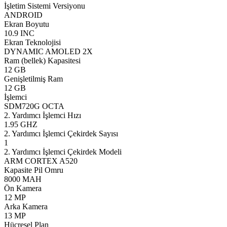
İşletim Sistemi Versiyonu
ANDROID
Ekran Boyutu
10.9 INC
Ekran Teknolojisi
DYNAMIC AMOLED 2X
Ram (bellek) Kapasitesi
12 GB
Genişletilmiş Ram
12 GB
İşlemci
SDM720G OCTA
2. Yardımcı İşlemci Hızı
1.95 GHZ
2. Yardımcı İşlemci Çekirdek Sayısı
1
2. Yardımcı İşlemci Çekirdek Modeli
ARM CORTEX A520
Kapasite Pil Omru
8000 MAH
Ön Kamera
12 MP
Arka Kamera
13 MP
Hücresel Plan