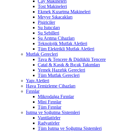
Çay Makineleri
Tost Makineleri
Ekmek Kızartma Makineleri
Meyve Sıkacakları
Pişiriciler
Su Isıtıcıları
Su Sebilleri
Su Arıtma Cihazları
Teknolojik Mutfak Aletleri
Tüm Elektrikli Mutfak Aletleri
Mutfak Gereçleri
Tava & Tencere & Düdüklü Tencere
Çatal & Kaşık & Bıçak Takımları
Yemek Hazırlık Gereçleri
Tüm Mutfak Gereçleri
Yapı Aletleri
Hava Temizleme Cihazları
Fırınlar
Mikrodalga Fırınlar
Mini Fırınlar
Tüm Fırınlar
Isıtma ve Soğutma Sistemleri
Vantilatörler
Radyatörler
Tüm Isıtma ve Soğutma Sistemleri