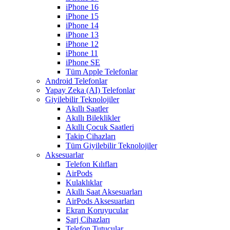
iPhone 16
iPhone 15
iPhone 14
iPhone 13
iPhone 12
iPhone 11
iPhone SE
Tüm Apple Telefonlar
Android Telefonlar
Yapay Zeka (AI) Telefonlar
Giyilebilir Teknolojiler
Akıllı Saatler
Akıllı Bileklikler
Akıllı Çocuk Saatleri
Takip Cihazları
Tüm Giyilebilir Teknolojiler
Aksesuarlar
Telefon Kılıfları
AirPods
Kulaklıklar
Akıllı Saat Aksesuarları
AirPods Aksesuarları
Ekran Koruyucular
Şarj Cihazları
Telefon Tutucular