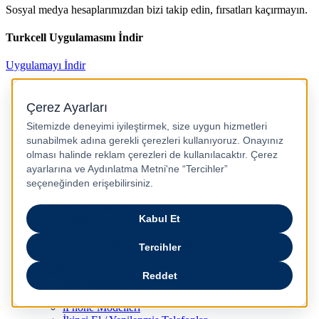
Sosyal medya hesaplarımızdan bizi takip edin, fırsatları kaçırmayın.
Turkcell Uygulamasını İndir
Uygulamayı İndir
Hakkımızda
Pasaj Genel Bakış
Haberler & Duyurular
Kurumsal İletişim ve Sürdürürebilirlik
Kariyer
Gizlilik ve Güvenlik
Pasaj İletişim
Pasaj Blog
Pasaj Gaming
Turkcell Blog
Akıllı Ev
5G
Numara Taşıma & Hat Taşıma
Hız Testi
Popüler Kategoriler
Cep Telefonu
Android Telefonlar
iPhone Modelleri