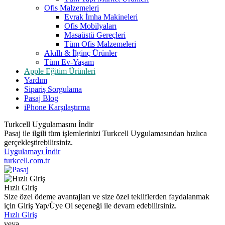
Ofis Malzemeleri
Evrak İmha Makineleri
Ofis Mobilyaları
Masaüstü Gereçleri
Tüm Ofis Malzemeleri
Akıllı & İlginç Ürünler
Tüm Ev-Yaşam
Apple Eğitim Ürünleri
Yardım
Sipariş Sorgulama
Pasaj Blog
iPhone Karşılaştırma
Turkcell Uygulamasını İndir
Pasaj ile ilgili tüm işlemlerinizi Turkcell Uygulamasından hızlıca
gerçekleştirebilirsiniz.
Uygulamayı İndir
turkcell.com.tr
Hızlı Giriş
Size özel ödeme avantajları ve size özel tekliflerden faydalanmak
için Giriş Yap/Üye Ol seçeneği ile devam edebilirsiniz.
Hızlı Giriş
veya