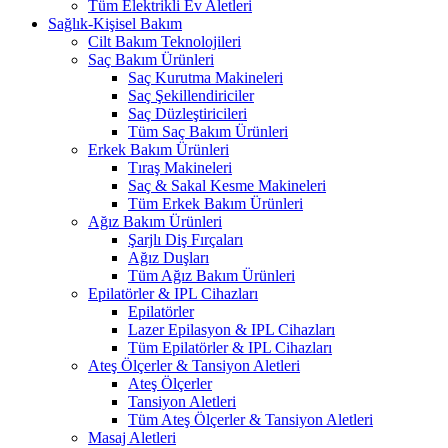
Tüm Elektrikli Ev Aletleri
Sağlık-Kişisel Bakım
Cilt Bakım Teknolojileri
Saç Bakım Ürünleri
Saç Kurutma Makineleri
Saç Şekillendiriciler
Saç Düzleştiricileri
Tüm Saç Bakım Ürünleri
Erkek Bakım Ürünleri
Tıraş Makineleri
Saç & Sakal Kesme Makineleri
Tüm Erkek Bakım Ürünleri
Ağız Bakım Ürünleri
Şarjlı Diş Fırçaları
Ağız Duşları
Tüm Ağız Bakım Ürünleri
Epilatörler & IPL Cihazları
Epilatörler
Lazer Epilasyon & IPL Cihazları
Tüm Epilatörler & IPL Cihazları
Ateş Ölçerler & Tansiyon Aletleri
Ateş Ölçerler
Tansiyon Aletleri
Tüm Ateş Ölçerler & Tansiyon Aletleri
Masaj Aletleri