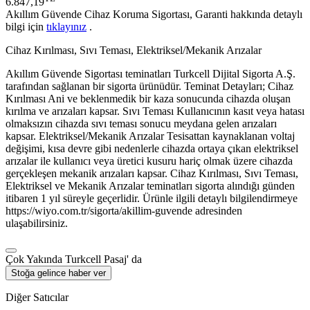
6.847,19
Akıllım Güvende Cihaz Koruma Sigortası, Garanti hakkında detaylı
bilgi için
tıklayınız
.
Cihaz Kırılması, Sıvı Teması, Elektriksel/Mekanik Arızalar
Akıllım Güvende Sigortası teminatları Turkcell Dijital Sigorta A.Ş.
tarafından sağlanan bir sigorta ürünüdür. Teminat Detayları; Cihaz
Kırılması Ani ve beklenmedik bir kaza sonucunda cihazda oluşan
kırılma ve arızaları kapsar. Sıvı Teması Kullanıcının kasıt veya hatası
olmaksızın cihazda sıvı teması sonucu meydana gelen arızaları
kapsar. Elektriksel/Mekanik Arızalar Tesisattan kaynaklanan voltaj
değişimi, kısa devre gibi nedenlerle cihazda ortaya çıkan elektriksel
arızalar ile kullanıcı veya üretici kusuru hariç olmak üzere cihazda
gerçekleşen mekanik arızaları kapsar. Cihaz Kırılması, Sıvı Teması,
Elektriksel ve Mekanik Arızalar teminatları sigorta alındığı günden
itibaren 1 yıl süreyle geçerlidir. Ürünle ilgili detaylı bilgilendirmeye
https://wiyo.com.tr/sigorta/akillim-guvende adresinden
ulaşabilirsiniz.
Çok Yakında Turkcell Pasaj' da
Stoğa gelince haber ver
Diğer Satıcılar