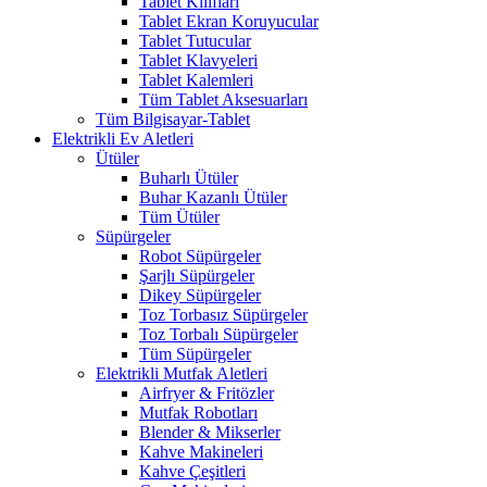
Tablet Kılıfları
Tablet Ekran Koruyucular
Tablet Tutucular
Tablet Klavyeleri
Tablet Kalemleri
Tüm Tablet Aksesuarları
Tüm Bilgisayar-Tablet
Elektrikli Ev Aletleri
Ütüler
Buharlı Ütüler
Buhar Kazanlı Ütüler
Tüm Ütüler
Süpürgeler
Robot Süpürgeler
Şarjlı Süpürgeler
Dikey Süpürgeler
Toz Torbasız Süpürgeler
Toz Torbalı Süpürgeler
Tüm Süpürgeler
Elektrikli Mutfak Aletleri
Airfryer & Fritözler
Mutfak Robotları
Blender & Mikserler
Kahve Makineleri
Kahve Çeşitleri