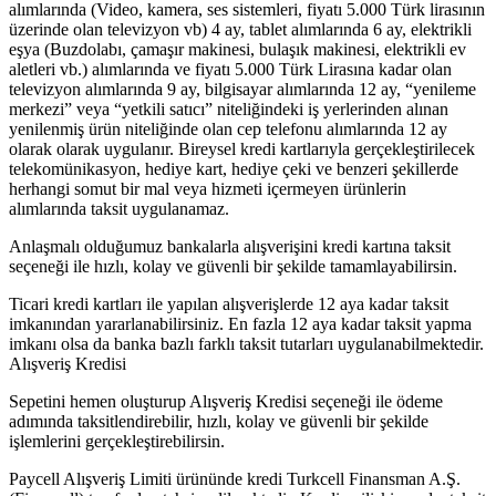
alımlarında (Video, kamera, ses sistemleri, fiyatı 5.000 Türk lirasının
üzerinde olan televizyon vb) 4 ay, tablet alımlarında 6 ay, elektrikli
eşya (Buzdolabı, çamaşır makinesi, bulaşık makinesi, elektrikli ev
aletleri vb.) alımlarında ve fiyatı 5.000 Türk Lirasına kadar olan
televizyon alımlarında 9 ay, bilgisayar alımlarında 12 ay, “yenileme
merkezi” veya “yetkili satıcı” niteliğindeki iş yerlerinden alınan
yenilenmiş ürün niteliğinde olan cep telefonu alımlarında 12 ay
olarak olarak uygulanır. Bireysel kredi kartlarıyla gerçekleştirilecek
telekomünikasyon, hediye kart, hediye çeki ve benzeri şekillerde
herhangi somut bir mal veya hizmeti içermeyen ürünlerin
alımlarında taksit uygulanamaz.
Anlaşmalı olduğumuz bankalarla alışverişini kredi kartına taksit
seçeneği ile hızlı, kolay ve güvenli bir şekilde tamamlayabilirsin.
Ticari kredi kartları ile yapılan alışverişlerde 12 aya kadar taksit
imkanından yararlanabilirsiniz. En fazla 12 aya kadar taksit yapma
imkanı olsa da banka bazlı farklı taksit tutarları uygulanabilmektedir.
Alışveriş Kredisi
Sepetini hemen oluşturup Alışveriş Kredisi seçeneği ile ödeme
adımında taksitlendirebilir, hızlı, kolay ve güvenli bir şekilde
işlemlerini gerçekleştirebilirsin.
Paycell Alışveriş Limiti ürününde kredi Turkcell Finansman A.Ş.