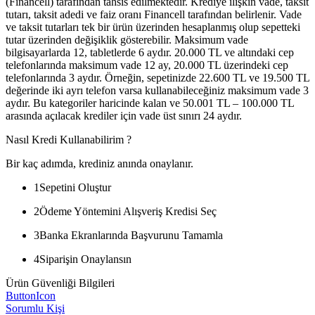
(Financell) tarafından tahsis edilmektedir. Krediye ilişkin vade, taksit
tutarı, taksit adedi ve faiz oranı Financell tarafından belirlenir. Vade
ve taksit tutarları tek bir ürün üzerinden hesaplanmış olup sepetteki
tutar üzerinden değişiklik gösterebilir. Maksimum vade
bilgisayarlarda 12, tabletlerde 6 aydır. 20.000 TL ve altındaki cep
telefonlarında maksimum vade 12 ay, 20.000 TL üzerindeki cep
telefonlarında 3 aydır. Örneğin, sepetinizde 22.600 TL ve 19.500 TL
değerinde iki ayrı telefon varsa kullanabileceğiniz maksimum vade 3
aydır. Bu kategoriler haricinde kalan ve 50.001 TL – 100.000 TL
arasında açılacak krediler için vade üst sınırı 24 aydır.
Nasıl Kredi Kullanabilirim ?
Bir kaç adımda, krediniz anında onaylanır.
1
Sepetini Oluştur
2
Ödeme Yöntemini Alışveriş Kredisi Seç
3
Banka Ekranlarında Başvurunu Tamamla
4
Siparişin Onaylansın
Ürün Güvenliği Bilgileri
ButtonIcon
Sorumlu Kişi