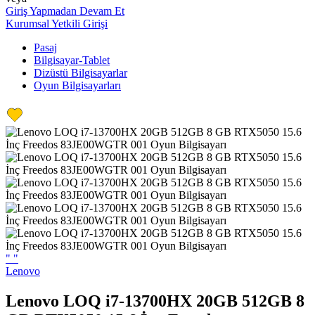
Giriş Yapmadan Devam Et
Kurumsal Yetkili Girişi
Pasaj
Bilgisayar-Tablet
Dizüstü Bilgisayarlar
Oyun Bilgisayarları
"
"
Lenovo
Lenovo LOQ i7-13700HX 20GB 512GB 8