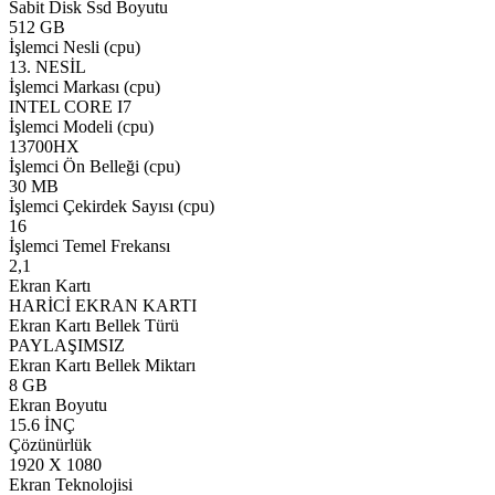
Sabit Disk Ssd Boyutu
512 GB
İşlemci Nesli (cpu)
13. NESİL
İşlemci Markası (cpu)
INTEL CORE I7
İşlemci Modeli (cpu)
13700HX
İşlemci Ön Belleği (cpu)
30 MB
İşlemci Çekirdek Sayısı (cpu)
16
İşlemci Temel Frekansı
2,1
Ekran Kartı
HARİCİ EKRAN KARTI
Ekran Kartı Bellek Türü
PAYLAŞIMSIZ
Ekran Kartı Bellek Miktarı
8 GB
Ekran Boyutu
15.6 İNÇ
Çözünürlük
1920 X 1080
Ekran Teknolojisi