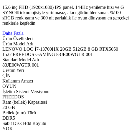
15.6 inç FHD (1920x1080) IPS panel, 144Hz yenileme hızı ve G-
SYNC® teknolojisiyle yırtılmasız, akıcı görüntüler sunar. %100
sRGB renk gamı ve 300 nit parlaklık ile oyun dünyasını en gerçekçi
renklerle keşfedin.
Daha Fazla
Ürün Özellikleri
Ürün Model Adı
LENOVO LOQ İ7-13700HX 20GB 512GB 8 GB RTX5050
15.6"FREEDOS GAMİNG 83JE00WGTR 001
Standart Model Adı
83JE00WGTR 001
Üretim Yeri
ÇİN
Kullanım Amacı
OYUN
İşletim Sistemi Versiyonu
FREEDOS
Ram (bellek) Kapasitesi
20 GB
Bellek (ram) Türü
DDR5
Sabit Disk Hdd Boyutu
YOK