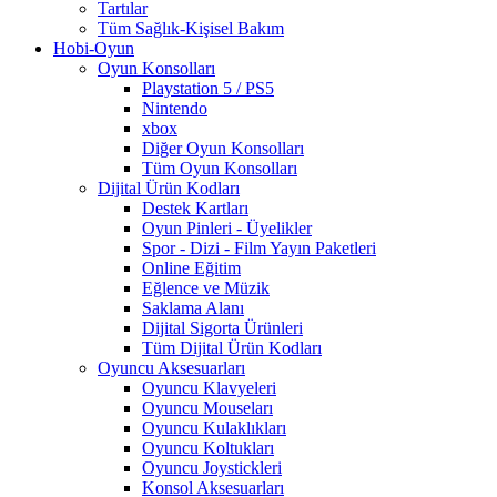
Tartılar
Tüm Sağlık-Kişisel Bakım
Hobi-Oyun
Oyun Konsolları
Playstation 5 / PS5
Nintendo
xbox
Diğer Oyun Konsolları
Tüm Oyun Konsolları
Dijital Ürün Kodları
Destek Kartları
Oyun Pinleri - Üyelikler
Spor - Dizi - Film Yayın Paketleri
Online Eğitim
Eğlence ve Müzik
Saklama Alanı
Dijital Sigorta Ürünleri
Tüm Dijital Ürün Kodları
Oyuncu Aksesuarları
Oyuncu Klavyeleri
Oyuncu Mouseları
Oyuncu Kulaklıkları
Oyuncu Koltukları
Oyuncu Joystickleri
Konsol Aksesuarları