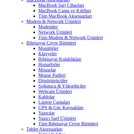
MacBook Şarj Cihazları
MacBook Çanta ve Kılıfları
Tüm MacBook Aksesuarları
Modem & Network Ürünleri
Modemler
Network Ürünleri
Tüm Modem & Network Ürünleri
Bilgisayar Çevre Birimleri
Monitörler
Klavyeler
BiIgisayar Kulaklıkları
Hoparlörler
Mouselar
Mouse Padleri
Dönüştürücüler
Soğutucu & Yükselticiler
Webcam Ürünleri
Kablolar
Laptop Çantaları
UPS & Güç Kaynakları
Yazıcılar
Yazıcı Sarf Ürünleri
Tüm Bilgisayar Çevre Birimleri
Tablet Aksesuarları