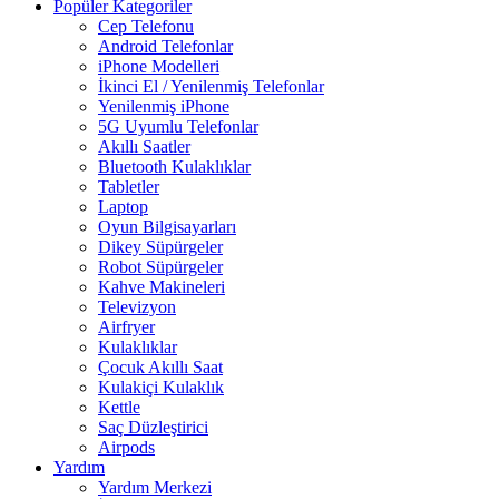
Popüler Kategoriler
Cep Telefonu
Android Telefonlar
iPhone Modelleri
İkinci El / Yenilenmiş Telefonlar
Yenilenmiş iPhone
5G Uyumlu Telefonlar
Akıllı Saatler
Bluetooth Kulaklıklar
Tabletler
Laptop
Oyun Bilgisayarları
Dikey Süpürgeler
Robot Süpürgeler
Kahve Makineleri
Televizyon
Airfryer
Kulaklıklar
Çocuk Akıllı Saat
Kulakiçi Kulaklık
Kettle
Saç Düzleştirici
Airpods
Yardım
Yardım Merkezi