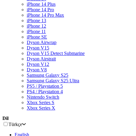
iPhone 14 Plus
iPhone 14 Pro
iPhone 14 Pro Max
iPhone 13
iPhone 12
iPhone 11
iPhone SE
Dyson Airwrap
Dyson V15
Dyson V15 Detect Submarine
Dyson Airstrait
Dyson V12
Dyson V8
Samsung Galaxy S25
Samsung Galaxy S25 Ultra
PS5 / Playstation 5
PS4 / Playstation 4
Nintendo Switch
Xbox Series S
Xbox Series X
Dil
Türkçe
English