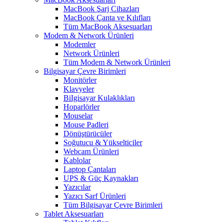
MacBook Şarj Cihazları
MacBook Çanta ve Kılıfları
Tüm MacBook Aksesuarları
Modem & Network Ürünleri
Modemler
Network Ürünleri
Tüm Modem & Network Ürünleri
Bilgisayar Çevre Birimleri
Monitörler
Klavyeler
BiIgisayar Kulaklıkları
Hoparlörler
Mouselar
Mouse Padleri
Dönüştürücüler
Soğutucu & Yükselticiler
Webcam Ürünleri
Kablolar
Laptop Çantaları
UPS & Güç Kaynakları
Yazıcılar
Yazıcı Sarf Ürünleri
Tüm Bilgisayar Çevre Birimleri
Tablet Aksesuarları