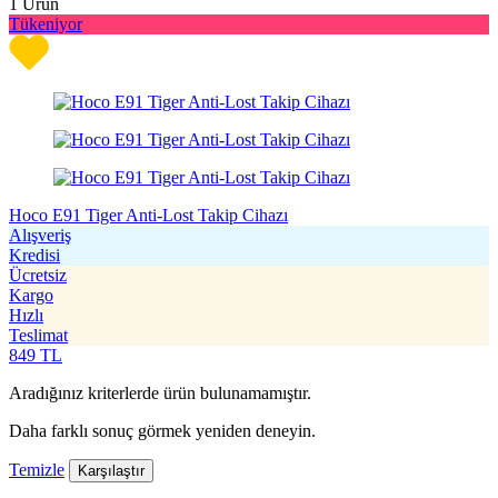
1
Ürün
Tükeniyor
Hoco E91 Tiger Anti-Lost Takip Cihazı
Alışveriş
Kredisi
Ücretsiz
Kargo
Hızlı
Teslimat
849
TL
Aradığınız kriterlerde ürün bulunamamıştır.
Daha farklı sonuç görmek yeniden deneyin.
Temizle
Karşılaştır