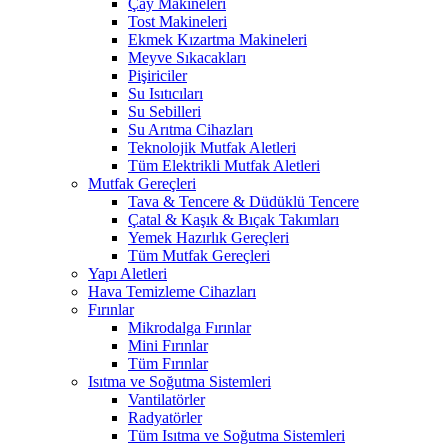
Çay Makineleri
Tost Makineleri
Ekmek Kızartma Makineleri
Meyve Sıkacakları
Pişiriciler
Su Isıtıcıları
Su Sebilleri
Su Arıtma Cihazları
Teknolojik Mutfak Aletleri
Tüm Elektrikli Mutfak Aletleri
Mutfak Gereçleri
Tava & Tencere & Düdüklü Tencere
Çatal & Kaşık & Bıçak Takımları
Yemek Hazırlık Gereçleri
Tüm Mutfak Gereçleri
Yapı Aletleri
Hava Temizleme Cihazları
Fırınlar
Mikrodalga Fırınlar
Mini Fırınlar
Tüm Fırınlar
Isıtma ve Soğutma Sistemleri
Vantilatörler
Radyatörler
Tüm Isıtma ve Soğutma Sistemleri