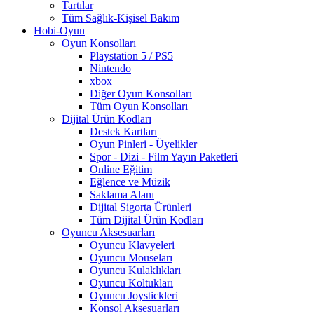
Tartılar
Tüm Sağlık-Kişisel Bakım
Hobi-Oyun
Oyun Konsolları
Playstation 5 / PS5
Nintendo
xbox
Diğer Oyun Konsolları
Tüm Oyun Konsolları
Dijital Ürün Kodları
Destek Kartları
Oyun Pinleri - Üyelikler
Spor - Dizi - Film Yayın Paketleri
Online Eğitim
Eğlence ve Müzik
Saklama Alanı
Dijital Sigorta Ürünleri
Tüm Dijital Ürün Kodları
Oyuncu Aksesuarları
Oyuncu Klavyeleri
Oyuncu Mouseları
Oyuncu Kulaklıkları
Oyuncu Koltukları
Oyuncu Joystickleri
Konsol Aksesuarları