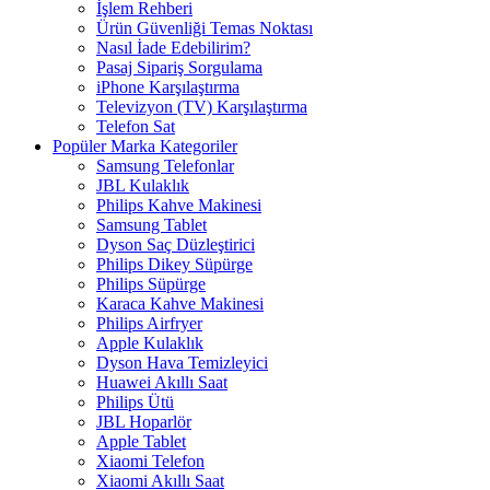
İşlem Rehberi
Ürün Güvenliği Temas Noktası
Nasıl İade Edebilirim?
Pasaj Sipariş Sorgulama
iPhone Karşılaştırma
Televizyon (TV) Karşılaştırma
Telefon Sat
Popüler Marka Kategoriler
Samsung Telefonlar
JBL Kulaklık
Philips Kahve Makinesi
Samsung Tablet
Dyson Saç Düzleştirici
Philips Dikey Süpürge
Philips Süpürge
Karaca Kahve Makinesi
Philips Airfryer
Apple Kulaklık
Dyson Hava Temizleyici
Huawei Akıllı Saat
Philips Ütü
JBL Hoparlör
Apple Tablet
Xiaomi Telefon
Xiaomi Akıllı Saat