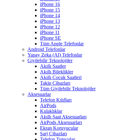
iPhone 16
iPhone 15
iPhone 14
iPhone 13
iPhone 12
iPhone 11
iPhone SE
Tüm Apple Telefonlar
Android Telefonlar
Yapay Zeka (AI) Telefonlar
Giyilebilir Teknolojiler
Akıllı Saatler
Akıllı Bileklikler
Akıllı Çocuk Saatleri
Takip Cihazları
Tüm Giyilebilir Teknolojiler
Aksesuarlar
Telefon Kılıfları
AirPods
Kulaklıklar
Akıllı Saat Aksesuarları
AirPods Aksesuarları
Ekran Koruyucular
Şarj Cihazları
Telefon Tutucular