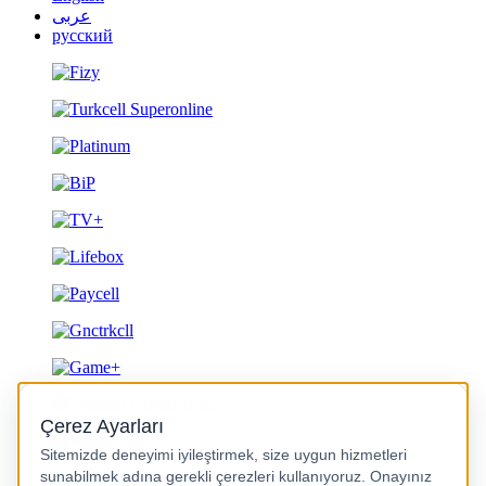
عربى
русский