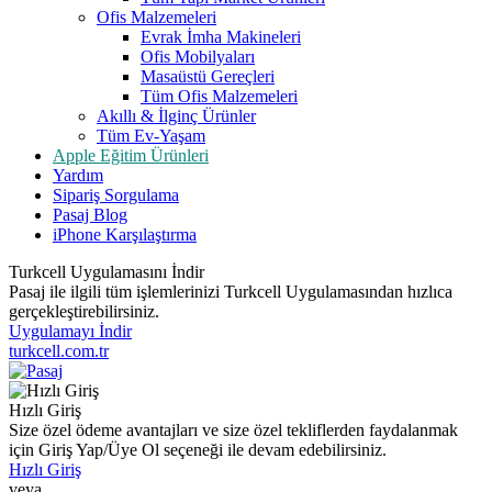
Ofis Malzemeleri
Evrak İmha Makineleri
Ofis Mobilyaları
Masaüstü Gereçleri
Tüm Ofis Malzemeleri
Akıllı & İlginç Ürünler
Tüm Ev-Yaşam
Apple Eğitim Ürünleri
Yardım
Sipariş Sorgulama
Pasaj Blog
iPhone Karşılaştırma
Turkcell Uygulamasını İndir
Pasaj ile ilgili tüm işlemlerinizi Turkcell Uygulamasından hızlıca
gerçekleştirebilirsiniz.
Uygulamayı İndir
turkcell.com.tr
Hızlı Giriş
Size özel ödeme avantajları ve size özel tekliflerden faydalanmak
için Giriş Yap/Üye Ol seçeneği ile devam edebilirsiniz.
Hızlı Giriş
veya