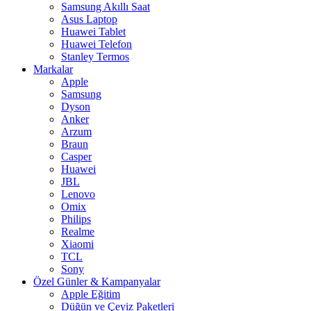
Samsung Akıllı Saat
Asus Laptop
Huawei Tablet
Huawei Telefon
Stanley Termos
Markalar
Apple
Samsung
Dyson
Anker
Arzum
Braun
Casper
Huawei
JBL
Lenovo
Omix
Philips
Realme
Xiaomi
TCL
Sony
Özel Günler & Kampanyalar
Apple Eğitim
Düğün ve Çeyiz Paketleri