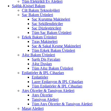
Tüm Elektrikli Ev Aletleri
Sağlık-Kişisel Bakım
Cilt Bakım Teknolojileri
Saç Bakım Ürünleri
Saç Kurutma Makineleri
Saç Şekillendiriciler
Saç Düzleştiricileri
Tüm Saç Bakım Ürünleri
Erkek Bakım Ürünleri
Tıraş Makineleri
Saç & Sakal Kesme Makineleri
Tüm Erkek Bakım Ürünleri
Ağız Bakım Ürünleri
Şarjlı Diş Fırçaları
Ağız Duşları
Tüm Ağız Bakım Ürünleri
Epilatörler & IPL Cihazları
Epilatörler
Lazer Epilasyon & IPL Cihazları
Tüm Epilatörler & IPL Cihazları
Ateş Ölçerler & Tansiyon Aletleri
Ateş Ölçerler
Tansiyon Aletleri
Tüm Ateş Ölçerler & Tansiyon Aletleri
Masaj Aletleri