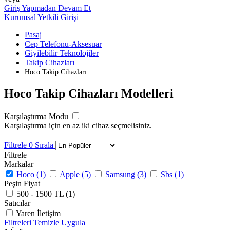
Giriş Yapmadan Devam Et
Kurumsal Yetkili Girişi
Pasaj
Cep Telefonu-Aksesuar
Giyilebilir Teknolojiler
Takip Cihazları
Hoco Takip Cihazları
Hoco Takip Cihazları Modelleri
Karşılaştırma Modu
Karşılaştırma için en az iki cihaz seçmelisiniz.
Filtrele
0
Sırala
Filtrele
Markalar
Hoco (
1
)
Apple (
5
)
Samsung (
3
)
Sbs (
1
)
Peşin Fiyat
500 - 1500 TL (
1
)
Satıcılar
Yaren İletişim
Filtreleri Temizle
Uygula