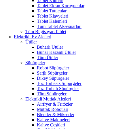
Tablet Kılıfları
Tablet Ekran Koruyucular
Tablet Tutucular
Tablet Klavyeleri
Tablet Kalemleri
Tüm Tablet Aksesuarları
Tüm Bilgisayar-Tablet
Elektrikli Ev Aletleri
Ütüler
Buharlı Ütüler
Buhar Kazanlı Ütüler
Tüm Ütüler
Süpürgeler
Robot Süpürgeler
Şarjlı Süpürgeler
Dikey Süpürgeler
Toz Torbasız Süpürgeler
Toz Torbalı Süpürgeler
Tüm Süpürgeler
Elektrikli Mutfak Aletleri
Airfryer & Fritözler
Mutfak Robotları
Blender & Mikserler
Kahve Makineleri
Kahve Çeşitleri