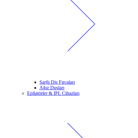
Şarjlı Diş Fırçaları
Ağız Duşları
Epilatörler & IPL Cihazları