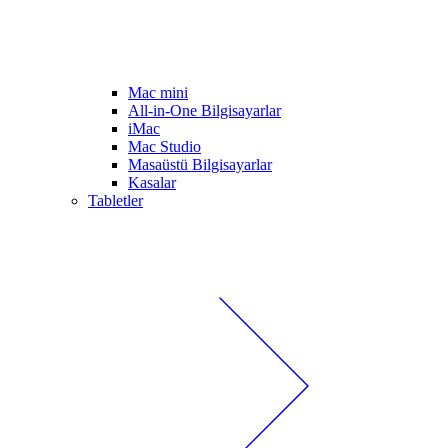
Mac mini
All-in-One Bilgisayarlar
iMac
Mac Studio
Masaüstü Bilgisayarlar
Kasalar
Tabletler