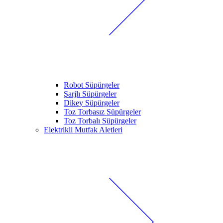
Robot Süpürgeler
Şarjlı Süpürgeler
Dikey Süpürgeler
Toz Torbasız Süpürgeler
Toz Torbalı Süpürgeler
Elektrikli Mutfak Aletleri