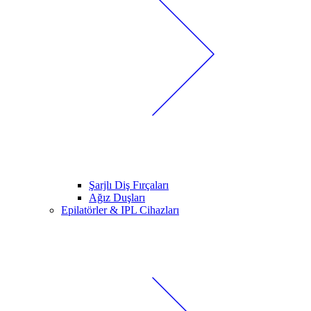
Şarjlı Diş Fırçaları
Ağız Duşları
Epilatörler & IPL Cihazları