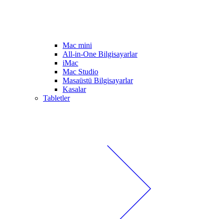
Mac mini
All-in-One Bilgisayarlar
iMac
Mac Studio
Masaüstü Bilgisayarlar
Kasalar
Tabletler