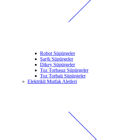
Robot Süpürgeler
Şarjlı Süpürgeler
Dikey Süpürgeler
Toz Torbasız Süpürgeler
Toz Torbalı Süpürgeler
Elektrikli Mutfak Aletleri