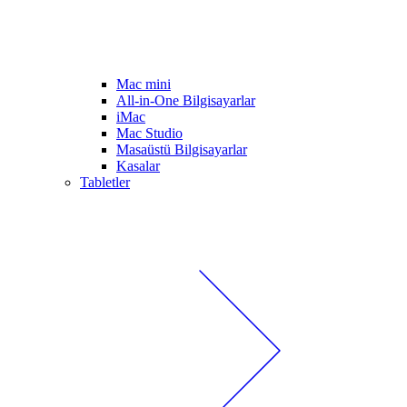
Mac mini
All-in-One Bilgisayarlar
iMac
Mac Studio
Masaüstü Bilgisayarlar
Kasalar
Tabletler