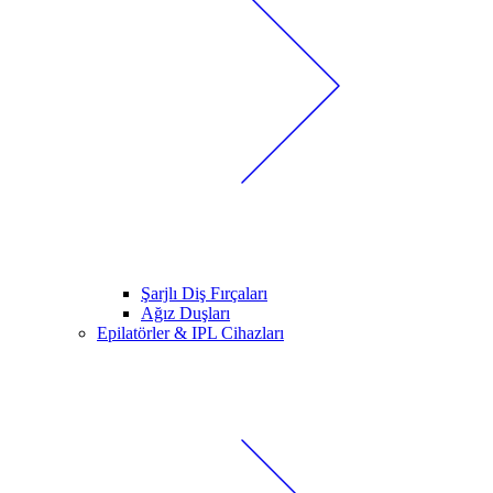
Şarjlı Diş Fırçaları
Ağız Duşları
Epilatörler & IPL Cihazları