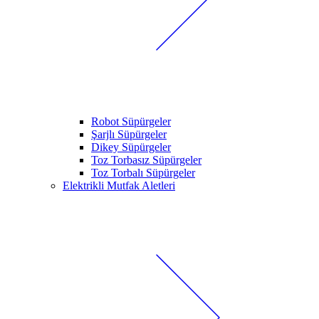
Robot Süpürgeler
Şarjlı Süpürgeler
Dikey Süpürgeler
Toz Torbasız Süpürgeler
Toz Torbalı Süpürgeler
Elektrikli Mutfak Aletleri