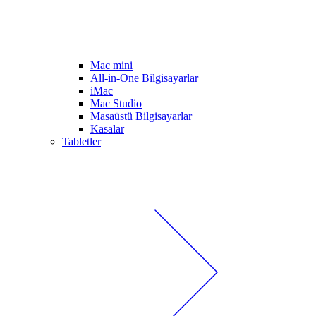
Mac mini
All-in-One Bilgisayarlar
iMac
Mac Studio
Masaüstü Bilgisayarlar
Kasalar
Tabletler