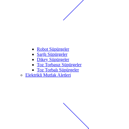
Robot Süpürgeler
Şarjlı Süpürgeler
Dikey Süpürgeler
Toz Torbasız Süpürgeler
Toz Torbalı Süpürgeler
Elektrikli Mutfak Aletleri