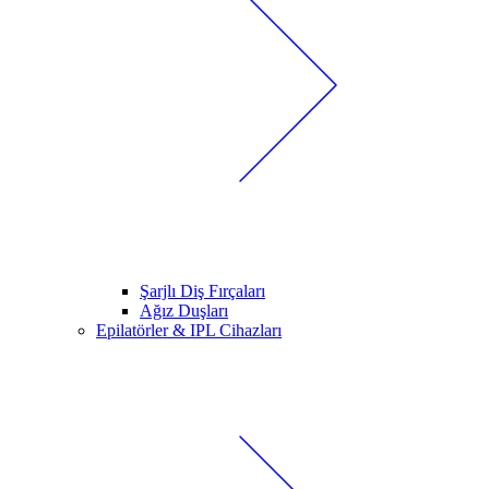
Şarjlı Diş Fırçaları
Ağız Duşları
Epilatörler & IPL Cihazları