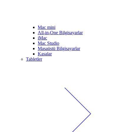
Mac mini
All-in-One Bilgisayarlar
iMac
Mac Studio
Masaüstü Bilgisayarlar
Kasalar
Tabletler