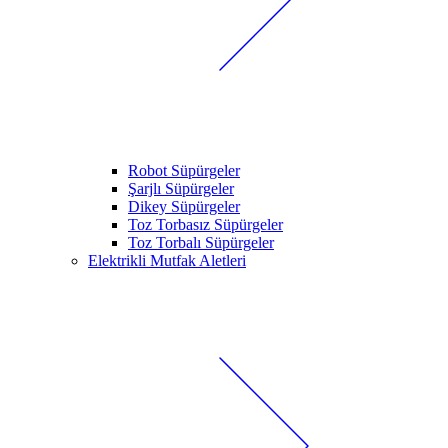
Robot Süpürgeler
Şarjlı Süpürgeler
Dikey Süpürgeler
Toz Torbasız Süpürgeler
Toz Torbalı Süpürgeler
Elektrikli Mutfak Aletleri