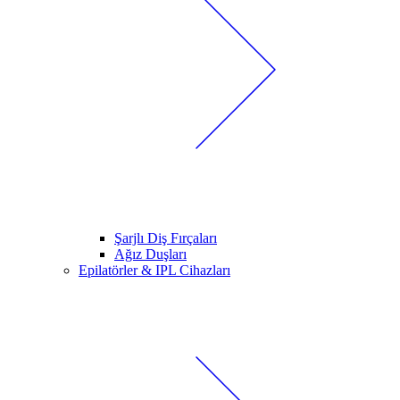
Şarjlı Diş Fırçaları
Ağız Duşları
Epilatörler & IPL Cihazları