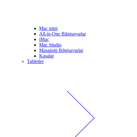
Mac mini
All-in-One Bilgisayarlar
iMac
Mac Studio
Masaüstü Bilgisayarlar
Kasalar
Tabletler