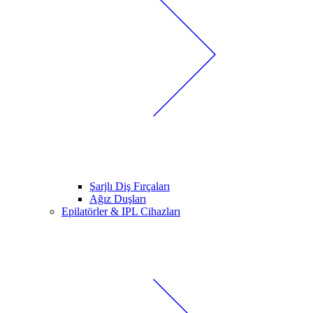
Şarjlı Diş Fırçaları
Ağız Duşları
Epilatörler & IPL Cihazları