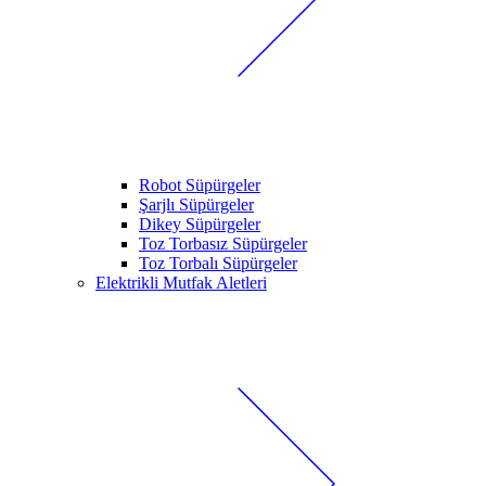
Robot Süpürgeler
Şarjlı Süpürgeler
Dikey Süpürgeler
Toz Torbasız Süpürgeler
Toz Torbalı Süpürgeler
Elektrikli Mutfak Aletleri