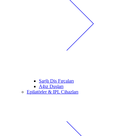
Şarjlı Diş Fırçaları
Ağız Duşları
Epilatörler & IPL Cihazları