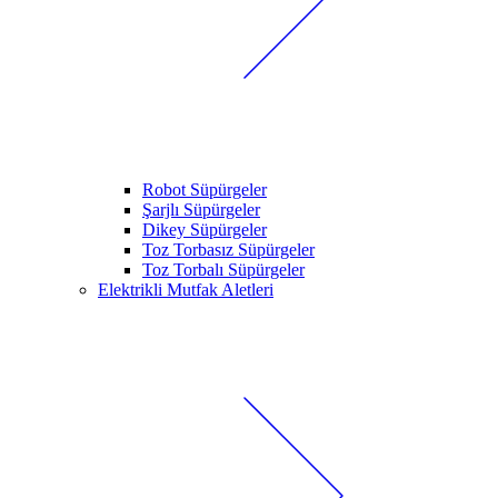
Robot Süpürgeler
Şarjlı Süpürgeler
Dikey Süpürgeler
Toz Torbasız Süpürgeler
Toz Torbalı Süpürgeler
Elektrikli Mutfak Aletleri