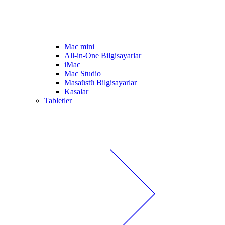
Mac mini
All-in-One Bilgisayarlar
iMac
Mac Studio
Masaüstü Bilgisayarlar
Kasalar
Tabletler