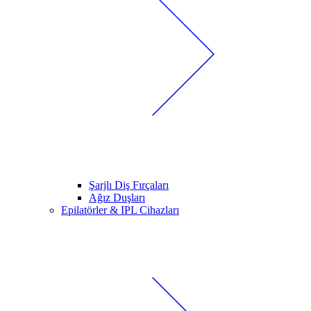
Şarjlı Diş Fırçaları
Ağız Duşları
Epilatörler & IPL Cihazları