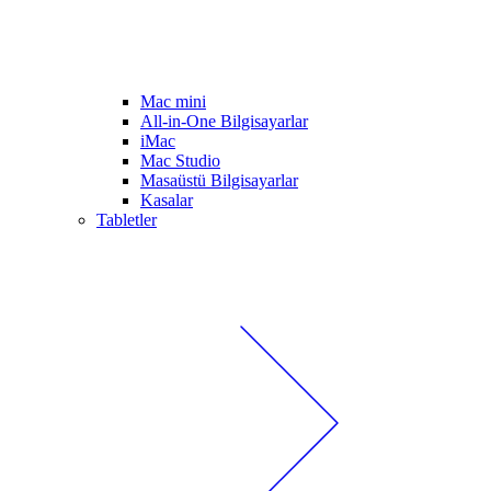
Mac mini
All-in-One Bilgisayarlar
iMac
Mac Studio
Masaüstü Bilgisayarlar
Kasalar
Tabletler