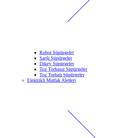
Robot Süpürgeler
Şarjlı Süpürgeler
Dikey Süpürgeler
Toz Torbasız Süpürgeler
Toz Torbalı Süpürgeler
Elektrikli Mutfak Aletleri