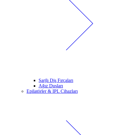
Şarjlı Diş Fırçaları
Ağız Duşları
Epilatörler & IPL Cihazları