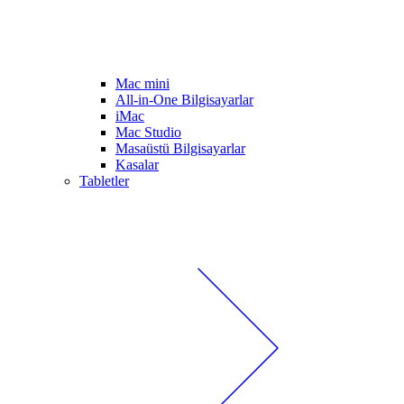
Mac mini
All-in-One Bilgisayarlar
iMac
Mac Studio
Masaüstü Bilgisayarlar
Kasalar
Tabletler