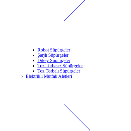
Robot Süpürgeler
Şarjlı Süpürgeler
Dikey Süpürgeler
Toz Torbasız Süpürgeler
Toz Torbalı Süpürgeler
Elektrikli Mutfak Aletleri