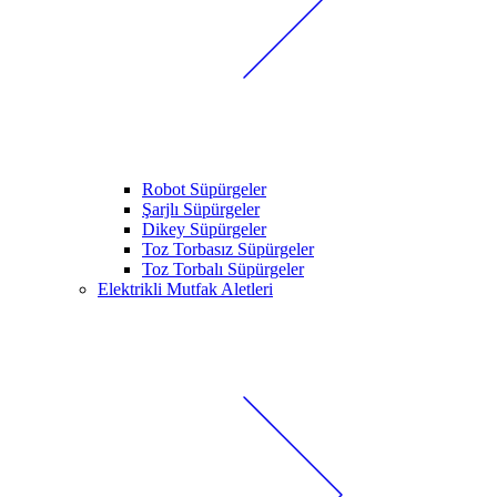
Robot Süpürgeler
Şarjlı Süpürgeler
Dikey Süpürgeler
Toz Torbasız Süpürgeler
Toz Torbalı Süpürgeler
Elektrikli Mutfak Aletleri