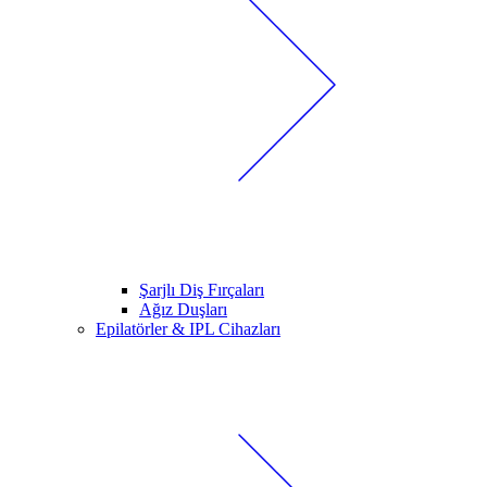
Şarjlı Diş Fırçaları
Ağız Duşları
Epilatörler & IPL Cihazları