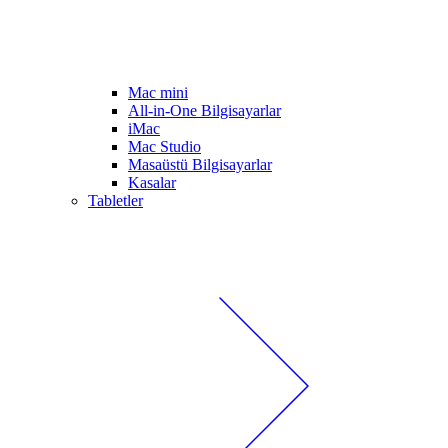
Mac mini
All-in-One Bilgisayarlar
iMac
Mac Studio
Masaüstü Bilgisayarlar
Kasalar
Tabletler