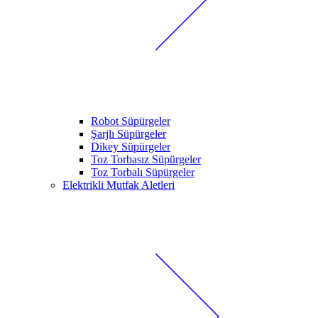
Robot Süpürgeler
Şarjlı Süpürgeler
Dikey Süpürgeler
Toz Torbasız Süpürgeler
Toz Torbalı Süpürgeler
Elektrikli Mutfak Aletleri