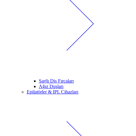
Şarjlı Diş Fırçaları
Ağız Duşları
Epilatörler & IPL Cihazları