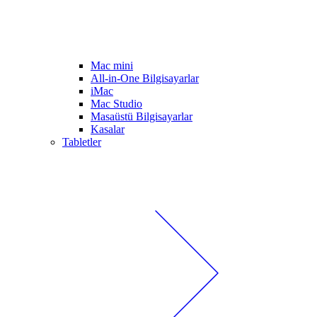
Mac mini
All-in-One Bilgisayarlar
iMac
Mac Studio
Masaüstü Bilgisayarlar
Kasalar
Tabletler