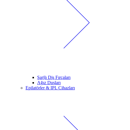
Şarjlı Diş Fırçaları
Ağız Duşları
Epilatörler & IPL Cihazları