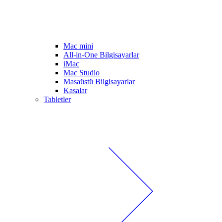
Mac mini
All-in-One Bilgisayarlar
iMac
Mac Studio
Masaüstü Bilgisayarlar
Kasalar
Tabletler