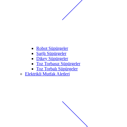
Robot Süpürgeler
Şarjlı Süpürgeler
Dikey Süpürgeler
Toz Torbasız Süpürgeler
Toz Torbalı Süpürgeler
Elektrikli Mutfak Aletleri