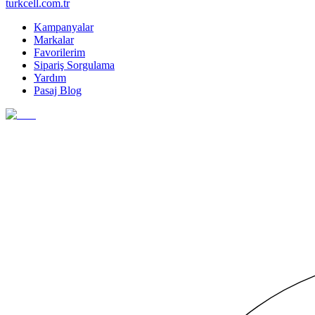
turkcell.com.tr
Kampanyalar
Markalar
Favorilerim
Sipariş Sorgulama
Yardım
Pasaj Blog