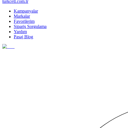
turkcell.com.tr
Kampanyalar
Markalar
Favorilerim
Sipariş Sorgulama
Yardım
Pasaj Blog