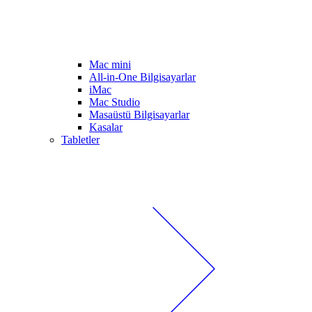
Mac mini
All-in-One Bilgisayarlar
iMac
Mac Studio
Masaüstü Bilgisayarlar
Kasalar
Tabletler