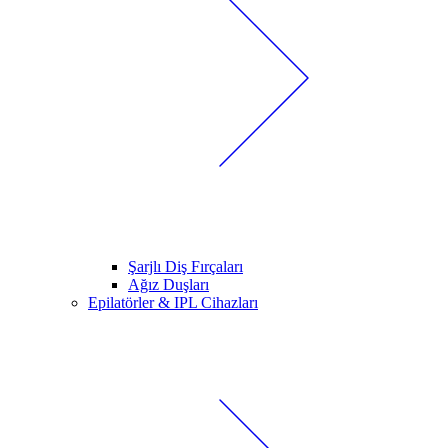
Şarjlı Diş Fırçaları
Ağız Duşları
Epilatörler & IPL Cihazları