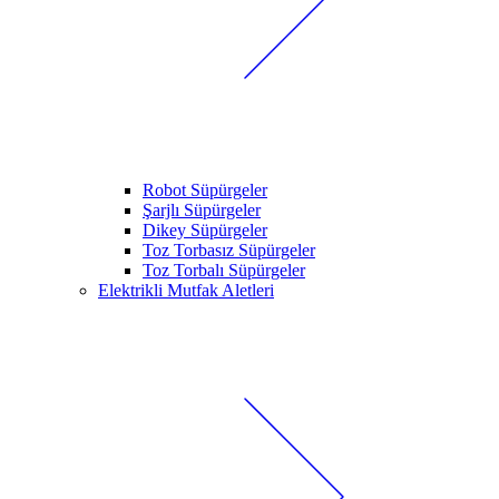
Robot Süpürgeler
Şarjlı Süpürgeler
Dikey Süpürgeler
Toz Torbasız Süpürgeler
Toz Torbalı Süpürgeler
Elektrikli Mutfak Aletleri